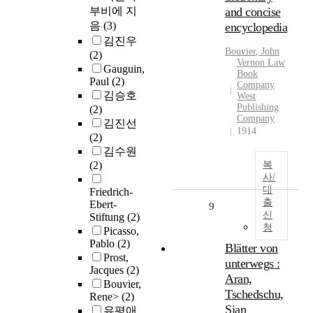
부비에 지
and concise
음
(3)
encyclopedia
김진우
Bouvier
, John
(2)
Vernon Law
Gauguin,
Book
Paul
(2)
Company
김승호
West
Publishing
(2)
Company
김진선
1914
(2)
김수원
(2)
복
사/
대
Friedrich-
출
Ebert-
9
신
Stiftung
(2)
청
Picasso,
Pablo
(2)
Blätter von
Prost,
unterwegs :
Jacques
(2)
Aran,
Bouvier,
Tschedschu,
Rene>
(2)
Sian
유평애