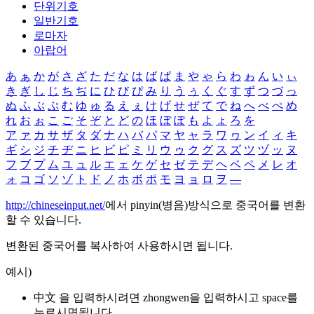
단위기호
일반기호
로마자
아랍어
あ
ぁ
か
が
さ
ざ
た
だ
な
は
ば
ぱ
ま
や
ゃ
ら
わ
ゎ
ん
い
ぃ
き
ぎ
し
じ
ち
ぢ
に
ひ
び
ぴ
み
り
う
ぅ
く
ぐ
す
ず
つ
づ
っ
ぬ
ふ
ぶ
ぷ
む
ゆ
ゅ
る
え
ぇ
け
げ
せ
ぜ
て
で
ね
へ
べ
ぺ
め
れ
お
ぉ
こ
ご
そ
ぞ
と
ど
の
ほ
ぼ
ぽ
も
よ
ょ
ろ
を
ア
ァ
カ
サ
ザ
タ
ダ
ナ
ハ
バ
パ
マ
ヤ
ャ
ラ
ワ
ヮ
ン
イ
ィ
キ
ギ
シ
ジ
チ
ヂ
ニ
ヒ
ビ
ピ
ミ
リ
ウ
ゥ
ク
グ
ス
ズ
ツ
ヅ
ッ
ヌ
フ
ブ
プ
ム
ユ
ュ
ル
エ
ェ
ケ
ゲ
セ
ゼ
テ
デ
ヘ
ベ
ペ
メ
レ
オ
ォ
コ
ゴ
ソ
ゾ
ト
ド
ノ
ホ
ボ
ポ
モ
ヨ
ョ
ロ
ヲ
―
http://chineseinput.net/
에서 pinyin(병음)방식으로 중국어를 변환
할 수 있습니다.
변환된 중국어를 복사하여 사용하시면 됩니다.
예시)
中文 을 입력하시려면
zhongwen
을 입력하시고 space를
누르시면됩니다.