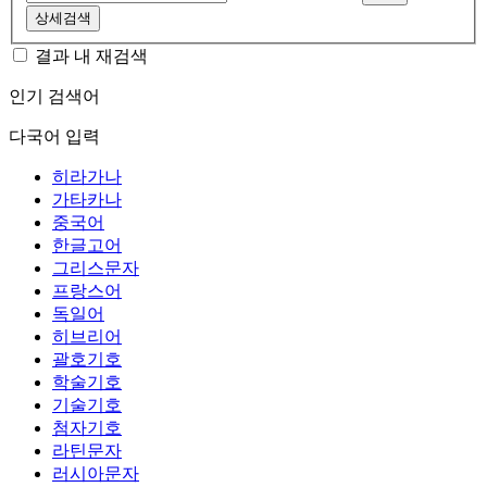
상세검색
결과 내 재검색
인기 검색어
다국어 입력
히라가나
가타카나
중국어
한글고어
그리스문자
프랑스어
독일어
히브리어
괄호기호
학술기호
기술기호
첨자기호
라틴문자
러시아문자