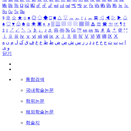
㎒
㎓
㎔
Ω
㏀
㏁
㎊
㎋
㎌
㏖
㏅
㎭
㎮
㎯
㏛
㎩
㎪
㎫
㎬
㏝
㏐
㏓
㏃
㏉
㏜
㏆
§
※
☆
★
○
●
◎
◇
◆
□
■
△
▽
→
←
↑
↓
↔
〓
◁
◀
▷
▶
♤
♠
♡
♥
♧
♣
⊙
◈
▣
◐
◑
▒
▤
▥
▨
▧
▦
▩
♨
☏
☎
☜
☞
¶
†
‡
↕
↗
↙
↖
↘
♭
♩
♪
♬
㉿
㈜
№
㏇
™
㏂
㏘
℡
＃
＆
＊
＠
ª
º
ⅰ
ⅱ
ⅲ
ⅳ
ⅴ
ⅵ
ⅶ
ⅷ
ⅸ
ⅹ
Ⅰ
Ⅱ
Ⅲ
Ⅳ
Ⅴ
Ⅵ
Ⅶ
Ⅷ
Ⅸ
Ⅹ
ا
ب
ت
ث
ج
ح
خ
د
ذ
ر
ز
س
ش
ص
ض
ط
ظ
ع
غ
ف
ق
ک
ل
م
ن
ه
و
ی
닫기
통합검색
국내학술논문
학위논문
해외학술논문
학술지