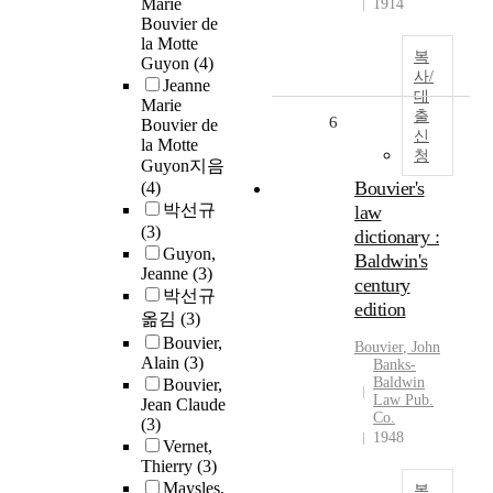
Marie
1914
Bouvier de
la Motte
복
Guyon
(4)
사/
Jeanne
대
Marie
출
6
Bouvier de
신
la Motte
청
Guyon지음
Bouvier's
(4)
박선규
law
(3)
dictionary :
Guyon,
Baldwin's
Jeanne
(3)
century
박선규
edition
옮김
(3)
Bouvier,
Bouvier
, John
Alain
(3)
Banks-
Baldwin
Bouvier,
Law Pub.
Jean Claude
Co.
(3)
1948
Vernet,
Thierry
(3)
Maysles,
복