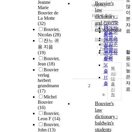
로
Jeanne
Bouvier's
내림차순
많
정확도
Marie
law
이
Bouvier de
순
10개씩 출력
dictionary :
내림차순
La Motte
본
인기도
and concise
(32)
자
순
조회
10개씩
encyclopedia
Bouvier,
료
연도순
출력
Nicolas
(28)
제목순
Bouvier
, John
20개씩
잔느 귀
West
저자순
출력
용 지음
Publishing
발행기
활
(19)
30개씩
1914
관순
용
Bouvier,
출력
Jean
(18)
도
50개씩
복
Bouvier
높
출력
사/
verlag
은
100개씩
대
herbert
자
출력
출
grundmann
2
료
신
(17)
청
Michel
Bouvier
Bouvier's
(16)
law
Bouvier,
dictionary :
Leon F
(14)
baldwin's
Bouvier,
students
John
(13)