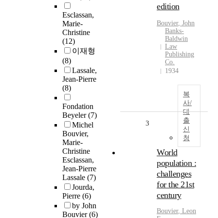
edition
Esclassan,
Marie-
Bouvier
, John
Banks-
Christine
Baldwin
(12)
Law
이재형
Publishing
(8)
Co.
Lassale,
1934
Jean-Pierre
(8)
복
사/
Fondation
대
Beyeler
(7)
출
3
Michel
신
Bouvier,
청
Marie-
Christine
World
Esclassan,
population :
Jean-Pierre
challenges
Lassale
(7)
for the 21st
Jourda,
century
Pierre
(6)
by John
Bouvier
, Leon
Bouvier
(6)