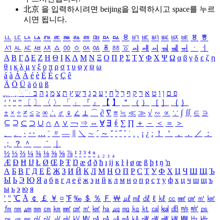
北京 을 입력하시려면
beijing
을 입력하시고 space를 누르
시면 됩니다.
ㅥ
ㅦ
ㅧ
ㅨ
ㅩ
ㅪ
ㅫ
ㅬ
ㅭ
ㅮ
ㅯ
ㅰ
ㅱ
ㅲ
ㅳ
ㅴ
ㅵ
ㅶ
ㅷ
ㅸ
ㅹ
ㅺ
ㅻ
ㅼ
ㅽ
ㅾ
ㅿ
ㆀ
ㆁ
ㆂ
ㆃ
ㆄ
ㆅ
ㆆ
ㆇ
ㆈ
ㆉ
ㆊ
ㆋ
ㆌ
ㆍ
ㆎ
Α
Β
Γ
Δ
Ε
Ζ
Η
Θ
Ι
Κ
Λ
Μ
Ν
Ξ
Ο
Π
Ρ
Σ
Τ
Υ
Φ
Χ
Ψ
Ω
α
β
γ
δ
ε
ζ
η
θ
ι
κ
λ
μ
ν
ξ
ο
π
ρ
σ
τ
υ
φ
χ
ψ
ω
á
à
Á
À
é
è
É
È
ç
Ç
ê
Ä
Ö
Ü
ä
ö
ü
ß
ְ
ֳ
ֲ
ֱ
ָ
ַ
ֵ
ֶ
ִ
ֹ
ּ
ֻ
ׂ
ׁ
ּ
ב
ה
נ
מ
צ
ת
ץ
ש
ד
ג
כ
ע
י
ח
ל
ך
ף
ק
ר
א
ט
ו
ן
ם
פ
‘
’
“
”
〔
〕
〈
〉
「
」
『
』
【
】
＂
（
）
［
］
｛
｝
±
×
÷
≠
≤
≥
∞
∴
♂
♀
∠
⊥
⌒
∂
∇
≡
≒
≪
≫
√
∽
∝
∵
∫
∬
∈
∋
⊆
⊇
⊂
⊃
∪
∩
∧
∨
￢
⇒
⇔
∀
∃
∮
∑
∏
＋
－
＜
＝
＞
、
。
·
‥
…
¨
〃
―
∥
＼
∼
´
～
ˇ
˘
˝
˚
˙
¸
˛
¡
¿
ː
！
＇
，
．
／
：
；
？
＾
＿
｀
｜
½
⅓
⅔
¼
¾
⅛
⅜
⅝
⅞
¹
²
³
⁴
ⁿ
₁
₂
₃
₄
Æ
Ð
Ħ
Ĳ
Ł
Ø
Œ
Þ
Ŧ
Ŋ
æ
đ
ð
ħ
ı
ĳ
ĸ
ŀ
ł
ø
œ
ß
þ
ŧ
ŋ
ŉ
А
Б
В
Г
Д
Е
Ё
Ж
З
И
Й
К
Л
М
Н
О
П
Р
С
Т
У
Ф
Х
Ц
Ч
Ш
Щ
Ъ
Ы
Ь
Э
Ю
Я
а
б
в
г
д
е
ё
ж
з
и
й
к
л
м
н
о
п
р
с
т
у
ф
х
ц
ч
ш
щ
ъ
ы
ь
э
ю
я
′
″
℃
Å
￠
￡
￥
¤
℉
‰
＄
％
Ｆ
￦
㎕
㎖
㎗
ℓ
㎘
㏄
㎣
㎤
㎥
㎦
㎙
㎚
㎛
㎜
㎝
㎞
㎟
㎠
㎡
㎢
㏊
㎍
㎎
㎏
㏏
㎈
㎉
㏈
㎧
㎨
㎰
㎱
㎲
㎳
㎴
㎵
㎶
㎷
㎸
㎹
㎀
㎁
㎂
㎃
㎄
㎺
㎻
㎽
㎾
㎿
㎐
㎑