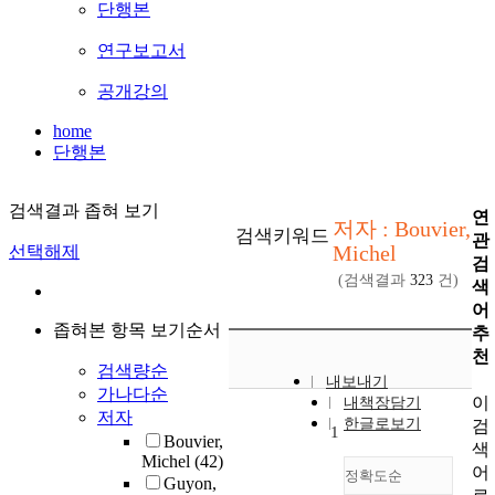
단행본
연구보고서
공개강의
home
단행본
검색결과 좁혀 보기
연
저자 : Bouvier,
검색키워드
관
Michel
선택해제
검
(검색결과
323
건)
색
어
좁혀본 항목 보기순서
추
천
검색량순
내보내기
가나다순
이
내책장담기
저자
한글로보기
검
1
Bouvier,
색
Michel
(42)
어
정확도순
Guyon,