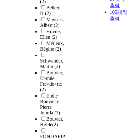
(2)
출력
Belker,
100개씩
H
(2)
출력
Maysles,
Albert
(2)
Hovde,
Ellen
(2)
Mérieux,
Régine
(2)
Schwander,
Martin
(2)
Bouvier,
E>mile
Fre>de>ric
(2)
Emile
Bouvier et
Pierre
Jourda
(2)
Bouvier,
He>le
(2)
FONDAFIP