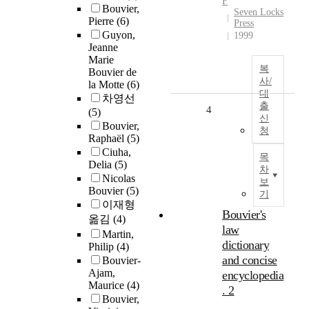
F
Bouvier,
Seven Locks
Pierre
(6)
Press
Guyon,
1999
Jeanne
Marie
복
Bouvier de
사/
la Motte
(6)
대
차영선
출
4
(5)
신
Bouvier,
청
Raphaël
(5)
Ciuha,
목
Delia
(5)
차
Nicolas
보
Bouvier
(5)
기
이재형
Bouvier's
옮김
(4)
law
Martin,
dictionary
Philip
(4)
and concise
Bouvier-
Ajam,
encyclopedia
Maurice
(4)
. 2
Bouvier,