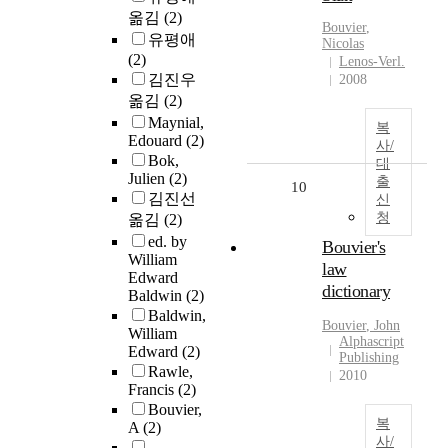
옮김
(2)
Bouvier
,
유평애
Nicolas
(2)
Lenos-Verl.
김진우
2008
옮김
(2)
Maynial,
복
Edouard
(2)
사/
Bok,
대
Julien
(2)
출
10
김진선
신
청
옮김
(2)
ed. by
Bouvier's
William
law
Edward
dictionary
Baldwin
(2)
Baldwin,
Bouvier
, John
William
Alphascript
Edward
(2)
Publishing
Rawle,
2010
Francis
(2)
Bouvier,
복
A
(2)
사/