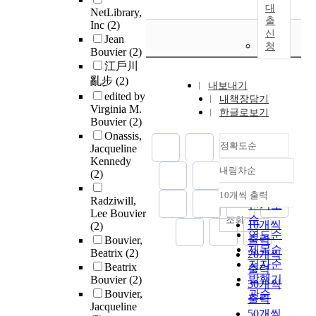
대
NetLibrary,
출
Inc
(2)
신
Jean
청
Bouvier
(2)
江戶川
亂步
(2)
내보내기
edited by
내책장담기
Virginia M.
한글로보기
Bouvier
(2)
Onassis,
정확도순
Jacqueline
Kennedy
내림차순
(2)
정확도
순
10개씩 출력
내림차순
Radziwill,
인기도
Lee Bouvier
순
조회
10개씩
(2)
연도순
출력
Bouvier,
제목순
Beatrix
(2)
20개씩
저자순
Beatrix
출력
발행기
Bouvier
(2)
30개씩
Bouvier,
관순
출력
Jacqueline
50개씩