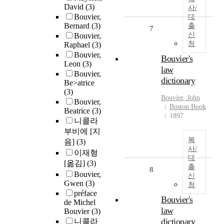
David
(3)
사/
Bouvier,
대
Bernard
(3)
출
7
신
Bouvier,
청
Raphael
(3)
Bouvier,
Bouvier's
Leon
(3)
law
Bouvier,
dictionary
Be>atrice
(3)
Bouvier
, John
Bouvier,
Boston Book
Beatrice
(3)
1897
니콜라
부비에 [지
복
음]
(3)
사/
이재형
대
[옮김]
(3)
출
8
Bouvier,
신
Gwen
(3)
청
préface
Bouvier's
de Michel
law
Bouvier
(3)
dictionary
니콜라