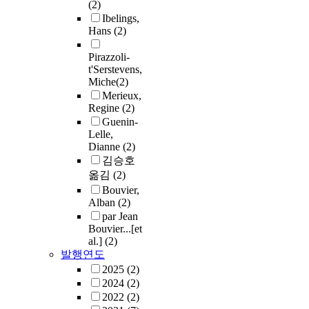
(2)
Ibelings,
Hans
(2)
Pirazzoli-
t'Serstevens,
Miche
(2)
Merieux,
Regine
(2)
Guenin-
Lelle,
Dianne
(2)
김승호
옮김
(2)
Bouvier,
Alban
(2)
par Jean
Bouvier...[et
al.]
(2)
발행연도
2025
(2)
2024
(2)
2022
(2)