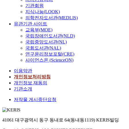
기관회원
지식나눔(LOOK)
의학전자도서관(MEDLIS)
유관기관 사이트
교육부(MOE)
국립장애인도서관(NLD)
국립중앙도서관(NL)
국회도서관(NAL)
연구윤리정보포털(CRE)
사이언스온 (ScienceON)
이용약관
개인정보처리방침
개인정보 재동의
기관소개
저작물 게시중단요청
41061 대구광역시 동구 동내로 64(동내동1119) KERIS빌딩