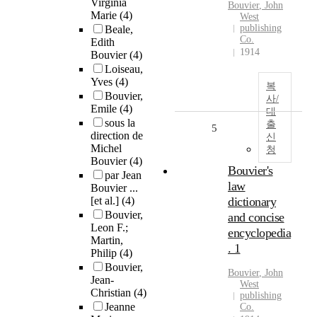
Virginia
Bouvier
, John
Marie
(4)
West
publishing
Beale,
Co.
Edith
1914
Bouvier
(4)
Loiseau,
Yves
(4)
복
Bouvier,
사/
Emile
(4)
대
sous la
출
5
direction de
신
Michel
청
Bouvier
(4)
Bouvier's
par Jean
law
Bouvier ...
[et al.]
(4)
dictionary
Bouvier,
and concise
Leon F.;
encyclopedia
Martin,
. 1
Philip
(4)
Bouvier,
Bouvier
, John
Jean-
West
Christian
(4)
publishing
Jeanne
Co.