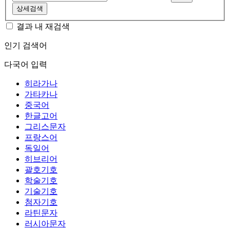
상세검색
결과 내 재검색
인기 검색어
다국어 입력
히라가나
가타카나
중국어
한글고어
그리스문자
프랑스어
독일어
히브리어
괄호기호
학술기호
기술기호
첨자기호
라틴문자
러시아문자