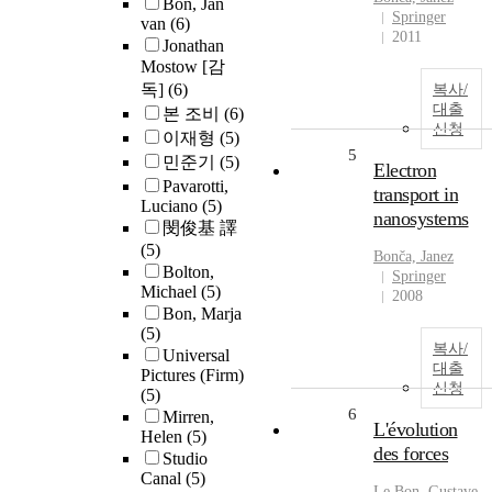
Bon, Jan
Springer
van
(6)
2011
Jonathan
Mostow [감
독]
(6)
복사/
대출
본 조비
(6)
신청
이재형
(5)
5
민준기
(5)
Electron
Pavarotti,
transport in
Luciano
(5)
nanosystems
閔俊基 譯
(5)
Bonča, Janez
Bolton,
Springer
Michael
(5)
2008
Bon, Marja
(5)
복사/
Universal
대출
Pictures (Firm)
신청
(5)
6
Mirren,
L'évolution
Helen
(5)
des forces
Studio
Canal
(5)
Le
Bon
, Gustave