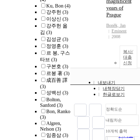
magnificent
Ku, Bon
(4)
years of
강주헌
(3)
Prague
이상신
(3)
강주헌 옮
Boněk, Jan
Eminent
김
(3)
2008
김성균
(3)
정영훈
(3)
복사/
르 봉, 구스
대출
타브
(3)
신청
구본호
(3)
르봉 著
(3)
成百善 譯
내보내기
(3)
내책장담기
성백선
(3)
한글로보기
Bolton,
Sanford
(3)
정확도순
Bon, Ranko
(3)
내림차순
정확도
Algren,
Nelson
(3)
순
10개씩 출력
내림차순
임종삼
(3)
인기도