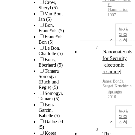
Crow,
E.
Sheryl
(5)
Flammarion
Van Bon,
1907
Jan
(5)
Bon,
복사/
Franc*ois
(5)
대출
Franc*ois
신청
Bon
(5)
7
Le Bon,
Nanomaterials
Charlotte
(5)
for Security
Bons,
[electronic
Eberhard
(5)
Tamara
resource]
Somogyi
Janez Bonča,
(Buch und
Sergei Kruchinin
Regie)
(5)
Springer
Somogyi,
2016
Tamara
(5)
Bon-
Garcin,
복사/
Isabelle
(5)
대출
Dalloz êd
신청
(5)
8
Korea
The