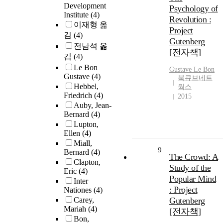
Development
Psychology of
Institute
(4)
Revolution :
이재형 옮
Project
김
(4)
Gutenberg
전남석 옮
[전자책]
김
(4)
Le Bon
Gustave Le
Bon
Gustave
(4)
북큐브네트
Hebbel,
웍스
Friedrich
(4)
2015
Auby, Jean-
Bernard
(4)
Lupton,
Ellen
(4)
Miall,
9
Bernard
(4)
The Crowd: A
Clapton,
Study of the
Eric
(4)
Popular Mind
Inter
: Project
Nationes
(4)
Carey,
Gutenberg
Mariah
(4)
[전자책]
Bon,