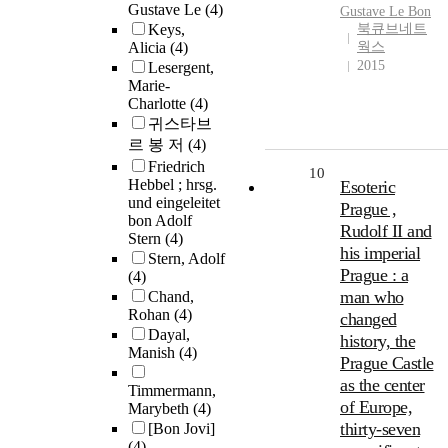
Gustave Le
(4)
Gustave Le
Bon
Keys,
북큐브네트
Alicia
(4)
웍스
2015
Lesergent,
Marie-
Charlotte
(4)
귀스타브
르 봉 저
(4)
Friedrich
10
Hebbel ; hrsg.
Esoteric
und eingeleitet
Prague ,
bon Adolf
Rudolf II and
Stern
(4)
his imperial
Stern, Adolf
Prague : a
(4)
man who
Chand,
Rohan
(4)
changed
Dayal,
history, the
Manish
(4)
Prague Castle
as the center
Timmermann,
of Europe,
Marybeth
(4)
thirty-seven
[Bon Jovi]
(4)