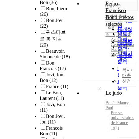
Bon
(36)
Pedro
내림차순
정확도
Bon, Pierre
Francisco
(26)
순
10개씩 출력
Bonó : textos
내림차순
Bon Jovi
인기도
selectos
(22)
순
조회
10개씩
귀스타브
연도순
Bonó
, Pedro F
출력
르 봉 지음
Archivo
제목순
20개씩
(20)
General de la
저자순
출력
Nación
Beauvoir,
발행기
2007
30개씩
Simone de
(18)
관순
출력
Bon,
Francois
(17)
50개씩
복사/
Jovi, Jon
출력
대출
Bon
(12)
100개씩
신청
France
(11)
출력
2
Le judo
Le Bon,
Laurent
(11)
Bon
ét-Maury,
Jovi, Bon
Paul
(11)
Presses
Bon Jovi,
universitaires
Jon
(11)
de France
Francois
1971
Bon
(11)