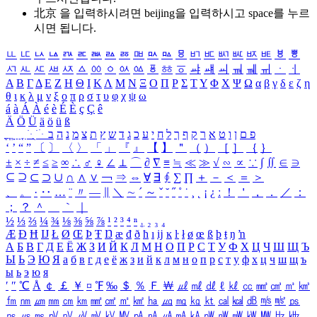
北京 을 입력하시려면
beijing
을 입력하시고 space를 누르
시면 됩니다.
ㅥ
ㅦ
ㅧ
ㅨ
ㅩ
ㅪ
ㅫ
ㅬ
ㅭ
ㅮ
ㅯ
ㅰ
ㅱ
ㅲ
ㅳ
ㅴ
ㅵ
ㅶ
ㅷ
ㅸ
ㅹ
ㅺ
ㅻ
ㅼ
ㅽ
ㅾ
ㅿ
ㆀ
ㆁ
ㆂ
ㆃ
ㆄ
ㆅ
ㆆ
ㆇ
ㆈ
ㆉ
ㆊ
ㆋ
ㆌ
ㆍ
ㆎ
Α
Β
Γ
Δ
Ε
Ζ
Η
Θ
Ι
Κ
Λ
Μ
Ν
Ξ
Ο
Π
Ρ
Σ
Τ
Υ
Φ
Χ
Ψ
Ω
α
β
γ
δ
ε
ζ
η
θ
ι
κ
λ
μ
ν
ξ
ο
π
ρ
σ
τ
υ
φ
χ
ψ
ω
á
à
Á
À
é
è
É
È
ç
Ç
ê
Ä
Ö
Ü
ä
ö
ü
ß
ְ
ֳ
ֲ
ֱ
ָ
ַ
ֵ
ֶ
ִ
ֹ
ּ
ֻ
ׂ
ׁ
ּ
ב
ה
נ
מ
צ
ת
ץ
ש
ד
ג
כ
ע
י
ח
ל
ך
ף
ק
ר
א
ט
ו
ן
ם
פ
‘
’
“
”
〔
〕
〈
〉
「
」
『
』
【
】
＂
（
）
［
］
｛
｝
±
×
÷
≠
≤
≥
∞
∴
♂
♀
∠
⊥
⌒
∂
∇
≡
≒
≪
≫
√
∽
∝
∵
∫
∬
∈
∋
⊆
⊇
⊂
⊃
∪
∩
∧
∨
￢
⇒
⇔
∀
∃
∮
∑
∏
＋
－
＜
＝
＞
、
。
·
‥
…
¨
〃
―
∥
＼
∼
´
～
ˇ
˘
˝
˚
˙
¸
˛
¡
¿
ː
！
＇
，
．
／
：
；
？
＾
＿
｀
｜
½
⅓
⅔
¼
¾
⅛
⅜
⅝
⅞
¹
²
³
⁴
ⁿ
₁
₂
₃
₄
Æ
Ð
Ħ
Ĳ
Ł
Ø
Œ
Þ
Ŧ
Ŋ
æ
đ
ð
ħ
ı
ĳ
ĸ
ŀ
ł
ø
œ
ß
þ
ŧ
ŋ
ŉ
А
Б
В
Г
Д
Е
Ё
Ж
З
И
Й
К
Л
М
Н
О
П
Р
С
Т
У
Ф
Х
Ц
Ч
Ш
Щ
Ъ
Ы
Ь
Э
Ю
Я
а
б
в
г
д
е
ё
ж
з
и
й
к
л
м
н
о
п
р
с
т
у
ф
х
ц
ч
ш
щ
ъ
ы
ь
э
ю
я
′
″
℃
Å
￠
￡
￥
¤
℉
‰
＄
％
Ｆ
￦
㎕
㎖
㎗
ℓ
㎘
㏄
㎣
㎤
㎥
㎦
㎙
㎚
㎛
㎜
㎝
㎞
㎟
㎠
㎡
㎢
㏊
㎍
㎎
㎏
㏏
㎈
㎉
㏈
㎧
㎨
㎰
㎱
㎲
㎳
㎴
㎵
㎶
㎷
㎸
㎹
㎀
㎁
㎂
㎃
㎄
㎺
㎻
㎽
㎾
㎿
㎐
㎑