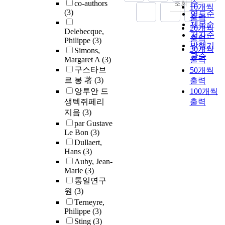
co-authors
순
조회
10개씩
(3)
연도순
출력
제목순
20개씩
Delebecque,
저자순
출력
Philippe
(3)
발행기
30개씩
Simons,
관순
Margaret A
(3)
출력
구스타브
50개씩
르 봉 著
(3)
출력
앙투안 드
100개씩
생텍쥐페리
출력
지음
(3)
par Gustave
Le Bon
(3)
Dullaert,
Hans
(3)
Auby, Jean-
Marie
(3)
통일연구
원
(3)
Terneyre,
Philippe
(3)
Sting
(3)