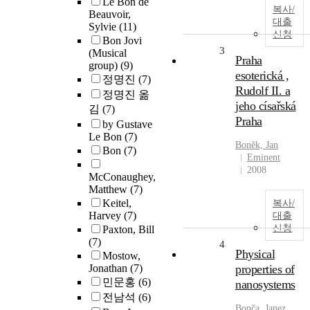
Le Bon de
복사/
Beauvoir,
대출
Sylvie
(11)
신청
Bon Jovi
3
(Musical
Praha
group)
(9)
esoterická ,
정명진
(7)
Rudolf II. a
정명진 옮
jeho císařská
김
(7)
Praha
by Gustave
Le Bon
(7)
Boněk, Jan
Bon
(7)
Eminent
2008
McConaughey,
Matthew
(7)
Keitel,
복사/
Harvey
(7)
대출
신청
Paxton, Bill
(7)
4
Physical
Mostow,
Jonathan
(7)
properties of
민문홍
(6)
nanosystems
전남석
(6)
Bonča, Janez