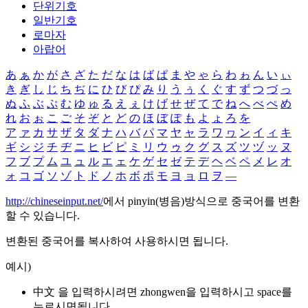
단위기호
일반기호
로마자
아랍어
あ
ぁ
か
が
さ
ざ
た
だ
な
は
ば
ぱ
ま
や
ゃ
ら
わ
ゎ
ん
い
ぃ
き
ぎ
し
じ
ち
ぢ
に
ひ
び
ぴ
み
り
う
ぅ
く
ぐ
す
ず
つ
づ
っ
ぬ
ふ
ぶ
ぷ
む
ゆ
ゅ
る
え
ぇ
け
げ
せ
ぜ
て
で
ね
へ
べ
ぺ
め
れ
お
ぉ
こ
ご
そ
ぞ
と
ど
の
ほ
ぼ
ぽ
も
よ
ょ
ろ
を
ア
ァ
カ
サ
ザ
タ
ダ
ナ
ハ
バ
パ
マ
ヤ
ャ
ラ
ワ
ヮ
ン
イ
ィ
キ
ギ
シ
ジ
チ
ヂ
ニ
ヒ
ビ
ピ
ミ
リ
ウ
ゥ
ク
グ
ス
ズ
ツ
ヅ
ッ
ヌ
フ
ブ
プ
ム
ユ
ュ
ル
エ
ェ
ケ
ゲ
セ
ゼ
テ
デ
ヘ
ベ
ペ
メ
レ
オ
ォ
コ
ゴ
ソ
ゾ
ト
ド
ノ
ホ
ボ
ポ
モ
ヨ
ョ
ロ
ヲ
―
http://chineseinput.net/
에서 pinyin(병음)방식으로 중국어를 변환
할 수 있습니다.
변환된 중국어를 복사하여 사용하시면 됩니다.
예시)
中文 을 입력하시려면
zhongwen
을 입력하시고 space를
누르시면됩니다.