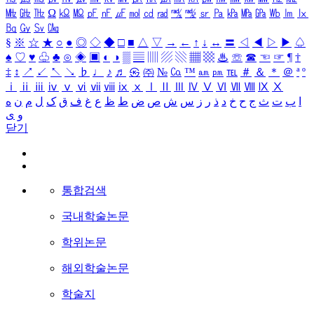
㎒
㎓
㎔
Ω
㏀
㏁
㎊
㎋
㎌
㏖
㏅
㎭
㎮
㎯
㏛
㎩
㎪
㎫
㎬
㏝
㏐
㏓
㏃
㏉
㏜
㏆
§
※
☆
★
○
●
◎
◇
◆
□
■
△
▽
→
←
↑
↓
↔
〓
◁
◀
▷
▶
♤
♠
♡
♥
♧
♣
⊙
◈
▣
◐
◑
▒
▤
▥
▨
▧
▦
▩
♨
☏
☎
☜
☞
¶
†
‡
↕
↗
↙
↖
↘
♭
♩
♪
♬
㉿
㈜
№
㏇
™
㏂
㏘
℡
＃
＆
＊
＠
ª
º
ⅰ
ⅱ
ⅲ
ⅳ
ⅴ
ⅵ
ⅶ
ⅷ
ⅸ
ⅹ
Ⅰ
Ⅱ
Ⅲ
Ⅳ
Ⅴ
Ⅵ
Ⅶ
Ⅷ
Ⅸ
Ⅹ
ا
ب
ت
ث
ج
ح
خ
د
ذ
ر
ز
س
ش
ص
ض
ط
ظ
ع
غ
ف
ق
ک
ل
م
ن
ه
و
ی
닫기
통합검색
국내학술논문
학위논문
해외학술논문
학술지