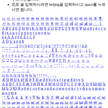
北京 을 입력하시려면
beijing
을 입력하시고 space를 누르
시면 됩니다.
ㅥ
ㅦ
ㅧ
ㅨ
ㅩ
ㅪ
ㅫ
ㅬ
ㅭ
ㅮ
ㅯ
ㅰ
ㅱ
ㅲ
ㅳ
ㅴ
ㅵ
ㅶ
ㅷ
ㅸ
ㅹ
ㅺ
ㅻ
ㅼ
ㅽ
ㅾ
ㅿ
ㆀ
ㆁ
ㆂ
ㆃ
ㆄ
ㆅ
ㆆ
ㆇ
ㆈ
ㆉ
ㆊ
ㆋ
ㆌ
ㆍ
ㆎ
Α
Β
Γ
Δ
Ε
Ζ
Η
Θ
Ι
Κ
Λ
Μ
Ν
Ξ
Ο
Π
Ρ
Σ
Τ
Υ
Φ
Χ
Ψ
Ω
α
β
γ
δ
ε
ζ
η
θ
ι
κ
λ
μ
ν
ξ
ο
π
ρ
σ
τ
υ
φ
χ
ψ
ω
á
à
Á
À
é
è
É
È
ç
Ç
ê
Ä
Ö
Ü
ä
ö
ü
ß
ְ
ֳ
ֲ
ֱ
ָ
ַ
ֵ
ֶ
ִ
ֹ
ּ
ֻ
ׂ
ׁ
ּ
ב
ה
נ
מ
צ
ת
ץ
ש
ד
ג
כ
ע
י
ח
ל
ך
ף
ק
ר
א
ט
ו
ן
ם
פ
‘
’
“
”
〔
〕
〈
〉
「
」
『
』
【
】
＂
（
）
［
］
｛
｝
±
×
÷
≠
≤
≥
∞
∴
♂
♀
∠
⊥
⌒
∂
∇
≡
≒
≪
≫
√
∽
∝
∵
∫
∬
∈
∋
⊆
⊇
⊂
⊃
∪
∩
∧
∨
￢
⇒
⇔
∀
∃
∮
∑
∏
＋
－
＜
＝
＞
、
。
·
‥
…
¨
〃
―
∥
＼
∼
´
～
ˇ
˘
˝
˚
˙
¸
˛
¡
¿
ː
！
＇
，
．
／
：
；
？
＾
＿
｀
｜
½
⅓
⅔
¼
¾
⅛
⅜
⅝
⅞
¹
²
³
⁴
ⁿ
₁
₂
₃
₄
Æ
Ð
Ħ
Ĳ
Ł
Ø
Œ
Þ
Ŧ
Ŋ
æ
đ
ð
ħ
ı
ĳ
ĸ
ŀ
ł
ø
œ
ß
þ
ŧ
ŋ
ŉ
А
Б
В
Г
Д
Е
Ё
Ж
З
И
Й
К
Л
М
Н
О
П
Р
С
Т
У
Ф
Х
Ц
Ч
Ш
Щ
Ъ
Ы
Ь
Э
Ю
Я
а
б
в
г
д
е
ё
ж
з
и
й
к
л
м
н
о
п
р
с
т
у
ф
х
ц
ч
ш
щ
ъ
ы
ь
э
ю
я
′
″
℃
Å
￠
￡
￥
¤
℉
‰
＄
％
Ｆ
￦
㎕
㎖
㎗
ℓ
㎘
㏄
㎣
㎤
㎥
㎦
㎙
㎚
㎛
㎜
㎝
㎞
㎟
㎠
㎡
㎢
㏊
㎍
㎎
㎏
㏏
㎈
㎉
㏈
㎧
㎨
㎰
㎱
㎲
㎳
㎴
㎵
㎶
㎷
㎸
㎹
㎀
㎁
㎂
㎃
㎄
㎺
㎻
㎽
㎾
㎿
㎐
㎑