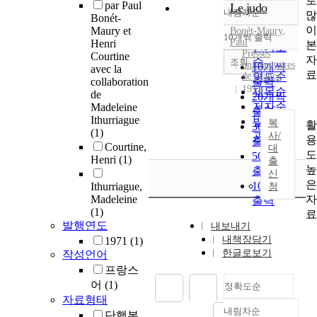
로
par Paul
Le judo
내림차순
많
정확도
Bonét-
이
Maury et
Bonét-Maury
,
순
10개씩 출력
내림차순
Paul
Henri
본
인기도
Presses
Courtine
자
순
조회
universitaires
10개씩
avec la
료
de France
연도순
collaboration
출력
1971
제목순
de
20개씩
저자순
Madeleine
출력
Ithurriague
발행기
복
활
30개씩
(1)
관순
사/
용
출력
Courtine,
대
도
50개씩
Henri
(1)
출
높
출력
신
은
100개씩
Ithurriague,
청
자
Madeleine
출력
(1)
료
발행연도
내보내기
내책장담기
1971
(1)
한글로보기
작성언어
프랑스
어
(1)
정확도순
자료형태
내림차순
단행본
정확도