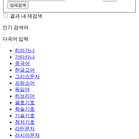
상세검색
결과 내 재검색
인기 검색어
다국어 입력
히라가나
가타카나
중국어
한글고어
그리스문자
프랑스어
독일어
히브리어
괄호기호
학술기호
기술기호
첨자기호
라틴문자
러시아문자