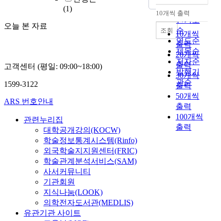
(1)
순
10개씩 출력
내림차순
인기도
오늘 본 자료
순
조회
10개씩
연도순
출력
제목순
20개씩
저자순
출력
고객센터 (평일: 09:00~18:00)
발행기
30개씩
관순
1599-3122
출력
50개씩
ARS 번호안내
출력
100개씩
관련누리집
출력
대학공개강의(KOCW)
학술정보통계시스템(Rinfo)
외국학술지지원센터(FRIC)
학술관계분석서비스(SAM)
사서커뮤니티
기관회원
지식나눔(LOOK)
의학전자도서관(MEDLIS)
유관기관 사이트