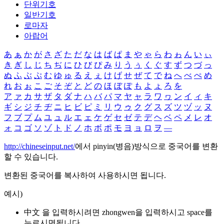
단위기호
일반기호
로마자
아랍어
あ
ぁ
か
が
さ
ざ
た
だ
な
は
ば
ぱ
ま
や
ゃ
ら
わ
ゎ
ん
い
ぃ
き
ぎ
し
じ
ち
ぢ
に
ひ
び
ぴ
み
り
う
ぅ
く
ぐ
す
ず
つ
づ
っ
ぬ
ふ
ぶ
ぷ
む
ゆ
ゅ
る
え
ぇ
け
げ
せ
ぜ
て
で
ね
へ
べ
ぺ
め
れ
お
ぉ
こ
ご
そ
ぞ
と
ど
の
ほ
ぼ
ぽ
も
よ
ょ
ろ
を
ア
ァ
カ
サ
ザ
タ
ダ
ナ
ハ
バ
パ
マ
ヤ
ャ
ラ
ワ
ヮ
ン
イ
ィ
キ
ギ
シ
ジ
チ
ヂ
ニ
ヒ
ビ
ピ
ミ
リ
ウ
ゥ
ク
グ
ス
ズ
ツ
ヅ
ッ
ヌ
フ
ブ
プ
ム
ユ
ュ
ル
エ
ェ
ケ
ゲ
セ
ゼ
テ
デ
ヘ
ベ
ペ
メ
レ
オ
ォ
コ
ゴ
ソ
ゾ
ト
ド
ノ
ホ
ボ
ポ
モ
ヨ
ョ
ロ
ヲ
―
http://chineseinput.net/
에서 pinyin(병음)방식으로 중국어를 변환
할 수 있습니다.
변환된 중국어를 복사하여 사용하시면 됩니다.
예시)
中文 을 입력하시려면
zhongwen
을 입력하시고 space를
누르시면됩니다.