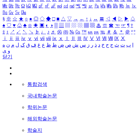
㎒
㎓
㎔
Ω
㏀
㏁
㎊
㎋
㎌
㏖
㏅
㎭
㎮
㎯
㏛
㎩
㎪
㎫
㎬
㏝
㏐
㏓
㏃
㏉
㏜
㏆
§
※
☆
★
○
●
◎
◇
◆
□
■
△
▽
→
←
↑
↓
↔
〓
◁
◀
▷
▶
♤
♠
♡
♥
♧
♣
⊙
◈
▣
◐
◑
▒
▤
▥
▨
▧
▦
▩
♨
☏
☎
☜
☞
¶
†
‡
↕
↗
↙
↖
↘
♭
♩
♪
♬
㉿
㈜
№
㏇
™
㏂
㏘
℡
＃
＆
＊
＠
ª
º
ⅰ
ⅱ
ⅲ
ⅳ
ⅴ
ⅵ
ⅶ
ⅷ
ⅸ
ⅹ
Ⅰ
Ⅱ
Ⅲ
Ⅳ
Ⅴ
Ⅵ
Ⅶ
Ⅷ
Ⅸ
Ⅹ
ا
ب
ت
ث
ج
ح
خ
د
ذ
ر
ز
س
ش
ص
ض
ط
ظ
ع
غ
ف
ق
ک
ل
م
ن
ه
و
ی
닫기
통합검색
국내학술논문
학위논문
해외학술논문
학술지