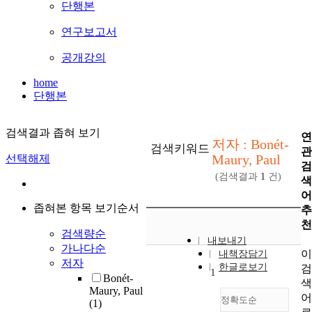
단행본
연구보고서
공개강의
home
단행본
검색결과 좁혀 보기
연
저자 : Bonét-
검색키워드
관
Maury, Paul
선택해제
검
(검색결과
1
건)
색
어
좁혀본 항목 보기순서
추
천
검색량순
내보내기
가나다순
이
내책장담기
저자
한글로보기
검
1
Bonét-
색
Maury, Paul
어
정확도순
(1)