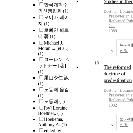
Studies in the
한국개혁주
의신행협회
(1)
Boettner
, Loraine
Presbyterian 
오야마 레이
Reformed Pub
지
(1)
Co.
로뢰인 뵈트
1989
너 著
(1)
Michael J.
복사/
Moran ... [et al.]
신청
(1)
ローレン ベ
10
ットナー [著]
The reformed
(1)
doctrine of
尾山令仁 訳
predestination
(1)
노동래 옮김
Boettner
, Loraine
(1)
Presbyterian 
Reformed Pub
노동래
(1)
1932
[by] Loraine
Boettner..
(1)
Hoekema,
복사/
Anthony A.
(1)
신청
edited by