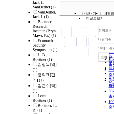
Jack L.
VanDerhei
(1)
VanDerhei,
내보내기
내책
Jack L
(1)
한글로보기
Boettner
Research
정확도순
Institute (Bryn
Mawr, Pa.)
(1)
내림차순
Economic
정
Security
순
10개씩 출
Symposium
(1)
내
인
L. B.
순
조회
1
Boettner
(1)
연
출
김정득[역]
제
(1)
2
저
홍의표[편
출
발
역]
(1)
3
관
김근수[역]
출
(1)
5
Lorai
출
Boettner
(1)
1
Boettner, L.
출
B.
(1)