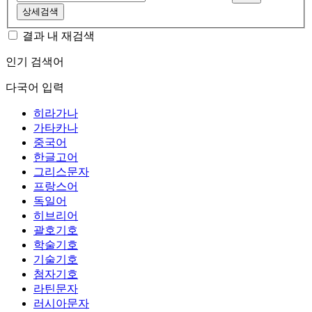
상세검색
결과 내 재검색
인기 검색어
다국어 입력
히라가나
가타카나
중국어
한글고어
그리스문자
프랑스어
독일어
히브리어
괄호기호
학술기호
기술기호
첨자기호
라틴문자
러시아문자