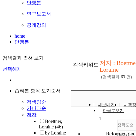
단행본
연구보고서
공개강의
home
단행본
검색결과 좁혀 보기
저자 : Boettne
검색키워드
Loraine
선택해제
(검색결과
63
건)
좁혀본 항목 보기순서
검색량순
내보내기
내책
가나다순
한글로보기
저자
1
Boettner,
정확도순
Loraine
(46)
by Loraine
Reformed doct
내림차순