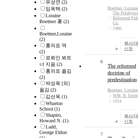
유성연
(2)
Boettner
, Loraine
임옥택
(2)
The Presbyter
Loraine
Reformed Pub
Boettner 著
(2)
Co.
1980
Boettner,Loraine
(2)
복사/
홍의표 역
신청
(2)
로뢰인 뵈트
6
너 지음
(2)
The reformed
홍의표 옮김
doctrine of
(2)
predestination
박성욱 [외]
옮김
(2)
Boettner
, Loraine
WM. B. Eerd
김선옥
(1)
1954
Wharton
School
(1)
Shapiro,
복사/
Howard N.
(1)
신청
Ladd,
George Eldon
7
(1)