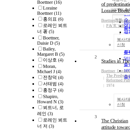
정
Boettner
(16)
of predestinati
순
Loraine
Loraine Boett
10개씩 출
내
Boettner
(11)
인
홍의표
(6)
순
조회
Boettner
, Loraine
1
로레인 뵈트
P.& R. pub
연
출
너 著
(5)
제
2
Boettner,
저
복사/
출
Daisie D
(5)
발
신청
3
Bailey,
관
출
Margaret B
(5)
2
5
이상호
(4)
Studies in Th
출
Moran,
1
Boettner
, Loraine
Michael J
(4)
The Presbyter
출
전창덕
(4)
Reformed Pub
서태범
(4)
1974
홍정구
(4)
Shapiro,
복사/
Howard N
(3)
신청
뵈트너, 로
레인
(3)
3
로레인 뵈트
The Christian
너 저
(3)
attitude towar