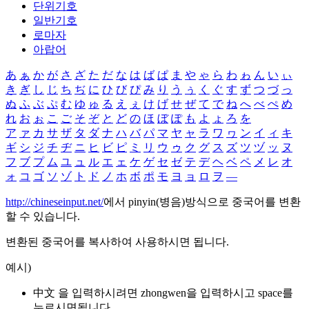
단위기호
일반기호
로마자
아랍어
あ
ぁ
か
が
さ
ざ
た
だ
な
は
ば
ぱ
ま
や
ゃ
ら
わ
ゎ
ん
い
ぃ
き
ぎ
し
じ
ち
ぢ
に
ひ
び
ぴ
み
り
う
ぅ
く
ぐ
す
ず
つ
づ
っ
ぬ
ふ
ぶ
ぷ
む
ゆ
ゅ
る
え
ぇ
け
げ
せ
ぜ
て
で
ね
へ
べ
ぺ
め
れ
お
ぉ
こ
ご
そ
ぞ
と
ど
の
ほ
ぼ
ぽ
も
よ
ょ
ろ
を
ア
ァ
カ
サ
ザ
タ
ダ
ナ
ハ
バ
パ
マ
ヤ
ャ
ラ
ワ
ヮ
ン
イ
ィ
キ
ギ
シ
ジ
チ
ヂ
ニ
ヒ
ビ
ピ
ミ
リ
ウ
ゥ
ク
グ
ス
ズ
ツ
ヅ
ッ
ヌ
フ
ブ
プ
ム
ユ
ュ
ル
エ
ェ
ケ
ゲ
セ
ゼ
テ
デ
ヘ
ベ
ペ
メ
レ
オ
ォ
コ
ゴ
ソ
ゾ
ト
ド
ノ
ホ
ボ
ポ
モ
ヨ
ョ
ロ
ヲ
―
http://chineseinput.net/
에서 pinyin(병음)방식으로 중국어를 변환
할 수 있습니다.
변환된 중국어를 복사하여 사용하시면 됩니다.
예시)
中文 을 입력하시려면
zhongwen
을 입력하시고 space를
누르시면됩니다.