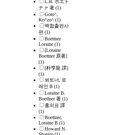
L.B. ボエト
ナァ 著
(1)
Goto^,
Ko^zo^
(1)
백합출판사
편
(1)
Boettner
Loraine
(1)
[Loraine
Boettner 原著]
(1)
[朴亨龍 譯]
(1)
뵈트너, 로
레인 B
(1)
Loraine B.
Boetlner 著
(1)
홍의표 譯
(1)
Boettner,
Loraine B
(1)
Howard N.
Shapiro
(1)