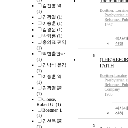
The millenni
김진홍 역
Boettner
, Loraine
(1)
Presbyterian 
김광열
(1)
Reformed Pub
이송훈
(1)
1957
김광운
(1)
박형룡
(1)
복사/
홍의표 편역
신청
(1)
백합출판사
8
(THE)REFO
(1)
김남식 옮김
FAITH
(1)
Boettner
,Loraine
이송훈 역
Presbyterian 
(1)
Reformed Pub
김광열 譯
Company
(1)
1983
Clouse,
Robert G.
(1)
복사/
Boettner, L
신청
(1)
김선옥 譯
9
(1)