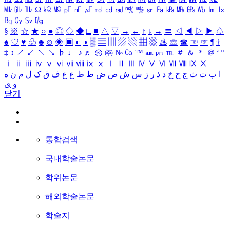
㎒
㎓
㎔
Ω
㏀
㏁
㎊
㎋
㎌
㏖
㏅
㎭
㎮
㎯
㏛
㎩
㎪
㎫
㎬
㏝
㏐
㏓
㏃
㏉
㏜
㏆
§
※
☆
★
○
●
◎
◇
◆
□
■
△
▽
→
←
↑
↓
↔
〓
◁
◀
▷
▶
♤
♠
♡
♥
♧
♣
⊙
◈
▣
◐
◑
▒
▤
▥
▨
▧
▦
▩
♨
☏
☎
☜
☞
¶
†
‡
↕
↗
↙
↖
↘
♭
♩
♪
♬
㉿
㈜
№
㏇
™
㏂
㏘
℡
＃
＆
＊
＠
ª
º
ⅰ
ⅱ
ⅲ
ⅳ
ⅴ
ⅵ
ⅶ
ⅷ
ⅸ
ⅹ
Ⅰ
Ⅱ
Ⅲ
Ⅳ
Ⅴ
Ⅵ
Ⅶ
Ⅷ
Ⅸ
Ⅹ
ا
ب
ت
ث
ج
ح
خ
د
ذ
ر
ز
س
ش
ص
ض
ط
ظ
ع
غ
ف
ق
ک
ل
م
ن
ه
و
ی
닫기
통합검색
국내학술논문
학위논문
해외학술논문
학술지