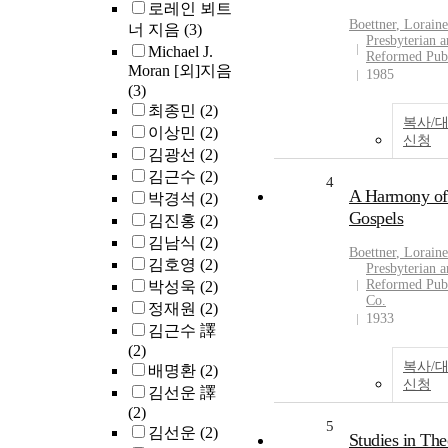
로레인 뵈트
Boettner
, Loraine
너 지음
(3)
Presbyterian 
Michael J.
Reformed Pub
Moran [외]지음
1985
(3)
최종민
(2)
복사/
이상민
(2)
신청
김광선
(2)
김근수
(2)
4
A Harmony of
박경석
(2)
Gospels
김진홍
(2)
김남식
(2)
Boettner
, Loraine
김호영
(2)
Presbyterian 
Reformed Pub
박성욱
(2)
Co.
정재원
(2)
1933
김근수 譯
(2)
복사/
배명환
(2)
신청
김선운 譯
(2)
5
김선운
(2)
Studies in Th