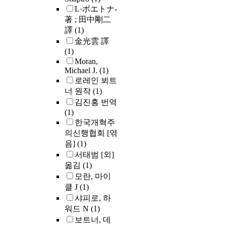
L·ボエトナ-
著 ; 田中剛二
譯
(1)
金光雲 譯
(1)
Moran,
Michael J.
(1)
로레인 뵈트
너 원작
(1)
김진홍 번역
(1)
한국개혁주
의신행협회 [엮
음]
(1)
서태범 [외]
옮김
(1)
모란, 마이
클 J
(1)
샤피로, 하
워드 N
(1)
보트너, 데