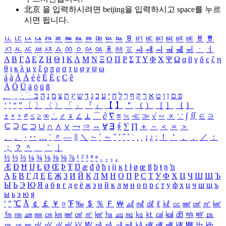
北京 을 입력하시려면
beijing
을 입력하시고 space를 누르
시면 됩니다.
ㅥ
ㅦ
ㅧ
ㅨ
ㅩ
ㅪ
ㅫ
ㅬ
ㅭ
ㅮ
ㅯ
ㅰ
ㅱ
ㅲ
ㅳ
ㅴ
ㅵ
ㅶ
ㅷ
ㅸ
ㅹ
ㅺ
ㅻ
ㅼ
ㅽ
ㅾ
ㅿ
ㆀ
ㆁ
ㆂ
ㆃ
ㆄ
ㆅ
ㆆ
ㆇ
ㆈ
ㆉ
ㆊ
ㆋ
ㆌ
ㆍ
ㆎ
Α
Β
Γ
Δ
Ε
Ζ
Η
Θ
Ι
Κ
Λ
Μ
Ν
Ξ
Ο
Π
Ρ
Σ
Τ
Υ
Φ
Χ
Ψ
Ω
α
β
γ
δ
ε
ζ
η
θ
ι
κ
λ
μ
ν
ξ
ο
π
ρ
σ
τ
υ
φ
χ
ψ
ω
á
à
Á
À
é
è
É
È
ç
Ç
ê
Ä
Ö
Ü
ä
ö
ü
ß
ְ
ֳ
ֲ
ֱ
ָ
ַ
ֵ
ֶ
ִ
ֹ
ּ
ֻ
ׂ
ׁ
ּ
ב
ה
נ
מ
צ
ת
ץ
ש
ד
ג
כ
ע
י
ח
ל
ך
ף
ק
ר
א
ט
ו
ן
ם
פ
‘
’
“
”
〔
〕
〈
〉
「
」
『
』
【
】
＂
（
）
［
］
｛
｝
±
×
÷
≠
≤
≥
∞
∴
♂
♀
∠
⊥
⌒
∂
∇
≡
≒
≪
≫
√
∽
∝
∵
∫
∬
∈
∋
⊆
⊇
⊂
⊃
∪
∩
∧
∨
￢
⇒
⇔
∀
∃
∮
∑
∏
＋
－
＜
＝
＞
、
。
·
‥
…
¨
〃
―
∥
＼
∼
´
～
ˇ
˘
˝
˚
˙
¸
˛
¡
¿
ː
！
＇
，
．
／
：
；
？
＾
＿
｀
｜
½
⅓
⅔
¼
¾
⅛
⅜
⅝
⅞
¹
²
³
⁴
ⁿ
₁
₂
₃
₄
Æ
Ð
Ħ
Ĳ
Ł
Ø
Œ
Þ
Ŧ
Ŋ
æ
đ
ð
ħ
ı
ĳ
ĸ
ŀ
ł
ø
œ
ß
þ
ŧ
ŋ
ŉ
А
Б
В
Г
Д
Е
Ё
Ж
З
И
Й
К
Л
М
Н
О
П
Р
С
Т
У
Ф
Х
Ц
Ч
Ш
Щ
Ъ
Ы
Ь
Э
Ю
Я
а
б
в
г
д
е
ё
ж
з
и
й
к
л
м
н
о
п
р
с
т
у
ф
х
ц
ч
ш
щ
ъ
ы
ь
э
ю
я
′
″
℃
Å
￠
￡
￥
¤
℉
‰
＄
％
Ｆ
￦
㎕
㎖
㎗
ℓ
㎘
㏄
㎣
㎤
㎥
㎦
㎙
㎚
㎛
㎜
㎝
㎞
㎟
㎠
㎡
㎢
㏊
㎍
㎎
㎏
㏏
㎈
㎉
㏈
㎧
㎨
㎰
㎱
㎲
㎳
㎴
㎵
㎶
㎷
㎸
㎹
㎀
㎁
㎂
㎃
㎄
㎺
㎻
㎽
㎾
㎿
㎐
㎑