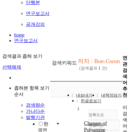
단행본
연구보고서
공개강의
home
연구보고서
검색결과 좁혀 보기
연
저자 : Boe-Gwun
검색키워드
관
선택해제
(검색결과
1
건)
검
색
어
좁혀본 항목 보기
추
순서
천
내보내기
내책장담기
한글로보기
검색량순
이
1
가나다순
검
정확도순
발행기관
색
Changes of
한
내림차순
어
정확도
Polyamine
국연