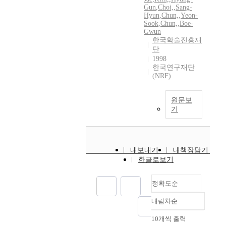
Gun
,
Choi,
,
Sang-
Hyun
,
Chun,
,
Yeon-
Sook
,
Chun,
,
Boe-
Gwun
한국학술진흥재
단
1998
한국연구재단
(NRF)
원문보
기
내보내기
내책장담기
한글로보기
정확도순
내림차순
정확도
순
10개씩 출력
내림차순
인기도