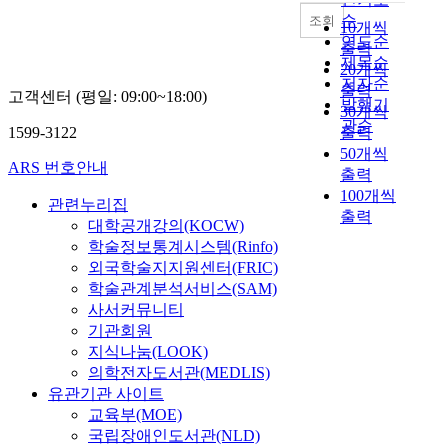
순
조회
10개씩
연도순
출력
제목순
20개씩
저자순
출력
고객센터 (평일: 09:00~18:00)
발행기
30개씩
관순
1599-3122
출력
50개씩
ARS 번호안내
출력
100개씩
관련누리집
출력
대학공개강의(KOCW)
학술정보통계시스템(Rinfo)
외국학술지지원센터(FRIC)
학술관계분석서비스(SAM)
사서커뮤니티
기관회원
지식나눔(LOOK)
의학전자도서관(MEDLIS)
유관기관 사이트
교육부(MOE)
국립장애인도서관(NLD)