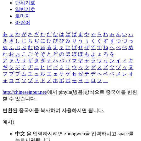
단위기호
일반기호
로마자
아랍어
あ
ぁ
か
が
さ
ざ
た
だ
な
は
ば
ぱ
ま
や
ゃ
ら
わ
ゎ
ん
い
ぃ
き
ぎ
し
じ
ち
ぢ
に
ひ
び
ぴ
み
り
う
ぅ
く
ぐ
す
ず
つ
づ
っ
ぬ
ふ
ぶ
ぷ
む
ゆ
ゅ
る
え
ぇ
け
げ
せ
ぜ
て
で
ね
へ
べ
ぺ
め
れ
お
ぉ
こ
ご
そ
ぞ
と
ど
の
ほ
ぼ
ぽ
も
よ
ょ
ろ
を
ア
ァ
カ
サ
ザ
タ
ダ
ナ
ハ
バ
パ
マ
ヤ
ャ
ラ
ワ
ヮ
ン
イ
ィ
キ
ギ
シ
ジ
チ
ヂ
ニ
ヒ
ビ
ピ
ミ
リ
ウ
ゥ
ク
グ
ス
ズ
ツ
ヅ
ッ
ヌ
フ
ブ
プ
ム
ユ
ュ
ル
エ
ェ
ケ
ゲ
セ
ゼ
テ
デ
ヘ
ベ
ペ
メ
レ
オ
ォ
コ
ゴ
ソ
ゾ
ト
ド
ノ
ホ
ボ
ポ
モ
ヨ
ョ
ロ
ヲ
―
http://chineseinput.net/
에서 pinyin(병음)방식으로 중국어를 변환
할 수 있습니다.
변환된 중국어를 복사하여 사용하시면 됩니다.
예시)
中文 을 입력하시려면
zhongwen
을 입력하시고 space를
누르시면됩니다.