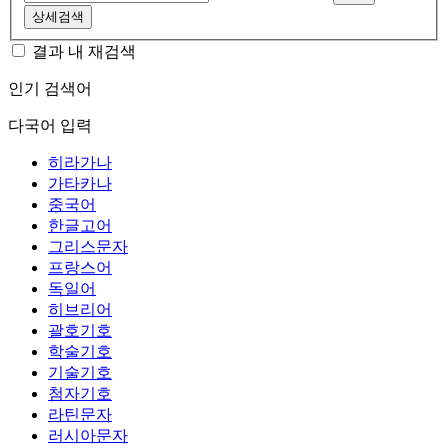
상세검색
결과 내 재검색
인기 검색어
다국어 입력
히라가나
가타카나
중국어
한글고어
그리스문자
프랑스어
독일어
히브리어
괄호기호
학술기호
기술기호
첨자기호
라틴문자
러시아문자