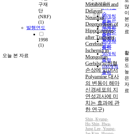
로
순
Metabolism and
10개씩 출력
구재
내림차순
많
인기도
Delayed
단
이
순
조회
10개씩
(NRF)
Neuronal
본
연도순
(1)
출력
Degeneration of
자
제목순
발행연도
20개씩
Hippocampus
료
저자순
출력
after Transient
발행기
1998
30개씩
Cerebral
(1)
관순
출력
Ischemia in
활
50개씩
오늘 본 자료
Mongolian
용
출력
Gerbils(뇌허혈
도
100개씩
손상에 있어서
높
출력
Polyamine 대사
은
의 변동이 해마
자
신경세포의 지
료
연성괴사에 미
치는 효과에 관
한 연구)
Shin,
,
Kyung-
Ho
,
Shin,
,
Hwa-
Jung
,
Lee,
,
Young-
Jae
,
Kim,
,
Hyung-