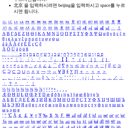
北京 을 입력하시려면
beijing
을 입력하시고 space를 누르
시면 됩니다.
ㅥ
ㅦ
ㅧ
ㅨ
ㅩ
ㅪ
ㅫ
ㅬ
ㅭ
ㅮ
ㅯ
ㅰ
ㅱ
ㅲ
ㅳ
ㅴ
ㅵ
ㅶ
ㅷ
ㅸ
ㅹ
ㅺ
ㅻ
ㅼ
ㅽ
ㅾ
ㅿ
ㆀ
ㆁ
ㆂ
ㆃ
ㆄ
ㆅ
ㆆ
ㆇ
ㆈ
ㆉ
ㆊ
ㆋ
ㆌ
ㆍ
ㆎ
Α
Β
Γ
Δ
Ε
Ζ
Η
Θ
Ι
Κ
Λ
Μ
Ν
Ξ
Ο
Π
Ρ
Σ
Τ
Υ
Φ
Χ
Ψ
Ω
α
β
γ
δ
ε
ζ
η
θ
ι
κ
λ
μ
ν
ξ
ο
π
ρ
σ
τ
υ
φ
χ
ψ
ω
á
à
Á
À
é
è
É
È
ç
Ç
ê
Ä
Ö
Ü
ä
ö
ü
ß
ְ
ֳ
ֲ
ֱ
ָ
ַ
ֵ
ֶ
ִ
ֹ
ּ
ֻ
ׂ
ׁ
ּ
ב
ה
נ
מ
צ
ת
ץ
ש
ד
ג
כ
ע
י
ח
ל
ך
ף
ק
ר
א
ט
ו
ן
ם
פ
‘
’
“
”
〔
〕
〈
〉
「
」
『
』
【
】
＂
（
）
［
］
｛
｝
±
×
÷
≠
≤
≥
∞
∴
♂
♀
∠
⊥
⌒
∂
∇
≡
≒
≪
≫
√
∽
∝
∵
∫
∬
∈
∋
⊆
⊇
⊂
⊃
∪
∩
∧
∨
￢
⇒
⇔
∀
∃
∮
∑
∏
＋
－
＜
＝
＞
、
。
·
‥
…
¨
〃
―
∥
＼
∼
´
～
ˇ
˘
˝
˚
˙
¸
˛
¡
¿
ː
！
＇
，
．
／
：
；
？
＾
＿
｀
｜
½
⅓
⅔
¼
¾
⅛
⅜
⅝
⅞
¹
²
³
⁴
ⁿ
₁
₂
₃
₄
Æ
Ð
Ħ
Ĳ
Ł
Ø
Œ
Þ
Ŧ
Ŋ
æ
đ
ð
ħ
ı
ĳ
ĸ
ŀ
ł
ø
œ
ß
þ
ŧ
ŋ
ŉ
А
Б
В
Г
Д
Е
Ё
Ж
З
И
Й
К
Л
М
Н
О
П
Р
С
Т
У
Ф
Х
Ц
Ч
Ш
Щ
Ъ
Ы
Ь
Э
Ю
Я
а
б
в
г
д
е
ё
ж
з
и
й
к
л
м
н
о
п
р
с
т
у
ф
х
ц
ч
ш
щ
ъ
ы
ь
э
ю
я
′
″
℃
Å
￠
￡
￥
¤
℉
‰
＄
％
Ｆ
￦
㎕
㎖
㎗
ℓ
㎘
㏄
㎣
㎤
㎥
㎦
㎙
㎚
㎛
㎜
㎝
㎞
㎟
㎠
㎡
㎢
㏊
㎍
㎎
㎏
㏏
㎈
㎉
㏈
㎧
㎨
㎰
㎱
㎲
㎳
㎴
㎵
㎶
㎷
㎸
㎹
㎀
㎁
㎂
㎃
㎄
㎺
㎻
㎽
㎾
㎿
㎐
㎑