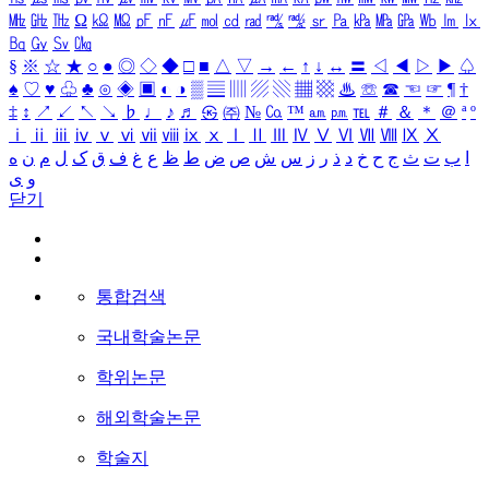
㎒
㎓
㎔
Ω
㏀
㏁
㎊
㎋
㎌
㏖
㏅
㎭
㎮
㎯
㏛
㎩
㎪
㎫
㎬
㏝
㏐
㏓
㏃
㏉
㏜
㏆
§
※
☆
★
○
●
◎
◇
◆
□
■
△
▽
→
←
↑
↓
↔
〓
◁
◀
▷
▶
♤
♠
♡
♥
♧
♣
⊙
◈
▣
◐
◑
▒
▤
▥
▨
▧
▦
▩
♨
☏
☎
☜
☞
¶
†
‡
↕
↗
↙
↖
↘
♭
♩
♪
♬
㉿
㈜
№
㏇
™
㏂
㏘
℡
＃
＆
＊
＠
ª
º
ⅰ
ⅱ
ⅲ
ⅳ
ⅴ
ⅵ
ⅶ
ⅷ
ⅸ
ⅹ
Ⅰ
Ⅱ
Ⅲ
Ⅳ
Ⅴ
Ⅵ
Ⅶ
Ⅷ
Ⅸ
Ⅹ
ا
ب
ت
ث
ج
ح
خ
د
ذ
ر
ز
س
ش
ص
ض
ط
ظ
ع
غ
ف
ق
ک
ل
م
ن
ه
و
ی
닫기
통합검색
국내학술논문
학위논문
해외학술논문
학술지