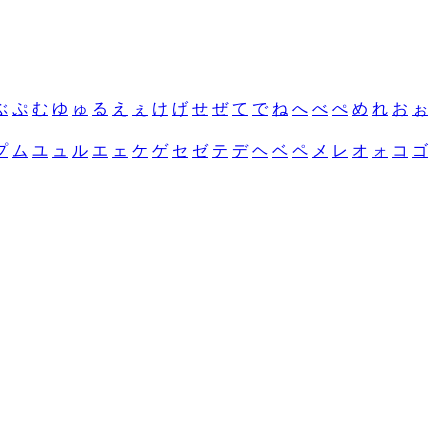
ぶ
ぷ
む
ゆ
ゅ
る
え
ぇ
け
げ
せ
ぜ
て
で
ね
へ
べ
ぺ
め
れ
お
ぉ
プ
ム
ユ
ュ
ル
エ
ェ
ケ
ゲ
セ
ゼ
テ
デ
ヘ
ベ
ペ
メ
レ
オ
ォ
コ
ゴ