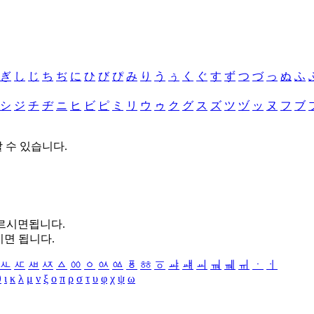
ぎ
し
じ
ち
ぢ
に
ひ
び
ぴ
み
り
う
ぅ
く
ぐ
す
ず
つ
づ
っ
ぬ
ふ
シ
ジ
チ
ヂ
ニ
ヒ
ビ
ピ
ミ
リ
ウ
ゥ
ク
グ
ス
ズ
ツ
ヅ
ッ
ヌ
フ
ブ
할 수 있습니다.
누르시면됩니다.
시면 됩니다.
ㅻ
ㅼ
ㅽ
ㅾ
ㅿ
ㆀ
ㆁ
ㆂ
ㆃ
ㆄ
ㆅ
ㆆ
ㆇ
ㆈ
ㆉ
ㆊ
ㆋ
ㆌ
ㆍ
ㆎ
θ
ι
κ
λ
μ
ν
ξ
ο
π
ρ
σ
τ
υ
φ
χ
ψ
ω