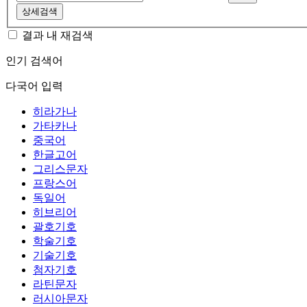
상세검색
결과 내 재검색
인기 검색어
다국어 입력
히라가나
가타카나
중국어
한글고어
그리스문자
프랑스어
독일어
히브리어
괄호기호
학술기호
기술기호
첨자기호
라틴문자
러시아문자