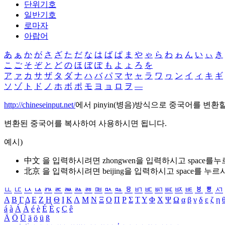
단위기호
일반기호
로마자
아랍어
あ
ぁ
か
が
さ
ざ
た
だ
な
は
ば
ぱ
ま
や
ゃ
ら
わ
ゎ
ん
い
ぃ
き
こ
ご
そ
ぞ
と
ど
の
ほ
ぼ
ぽ
も
よ
ょ
ろ
を
ア
ァ
カ
サ
ザ
タ
ダ
ナ
ハ
バ
パ
マ
ヤ
ャ
ラ
ワ
ヮ
ン
イ
ィ
キ
ギ
ソ
ゾ
ト
ド
ノ
ホ
ボ
ポ
モ
ヨ
ョ
ロ
ヲ
―
http://chineseinput.net/
에서 pinyin(병음)방식으로 중국어를 변환
변환된 중국어를 복사하여 사용하시면 됩니다.
예시)
中文 을 입력하시려면
zhongwen
을 입력하시고 space를
北京 을 입력하시려면
beijing
을 입력하시고 space를 누르
ㅥ
ㅦ
ㅧ
ㅨ
ㅩ
ㅪ
ㅫ
ㅬ
ㅭ
ㅮ
ㅯ
ㅰ
ㅱ
ㅲ
ㅳ
ㅴ
ㅵ
ㅶ
ㅷ
ㅸ
ㅹ
ㅺ
Α
Β
Γ
Δ
Ε
Ζ
Η
Θ
Ι
Κ
Λ
Μ
Ν
Ξ
Ο
Π
Ρ
Σ
Τ
Υ
Φ
Χ
Ψ
Ω
α
β
γ
δ
ε
ζ
η
á
à
Á
À
é
è
É
È
ç
Ç
ê
Ä
Ö
Ü
ä
ö
ü
ß