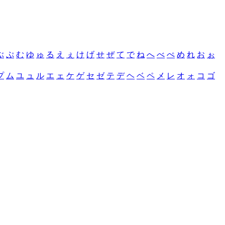
ぶ
ぷ
む
ゆ
ゅ
る
え
ぇ
け
げ
せ
ぜ
て
で
ね
へ
べ
ぺ
め
れ
お
ぉ
プ
ム
ユ
ュ
ル
エ
ェ
ケ
ゲ
セ
ゼ
テ
デ
ヘ
ベ
ペ
メ
レ
オ
ォ
コ
ゴ