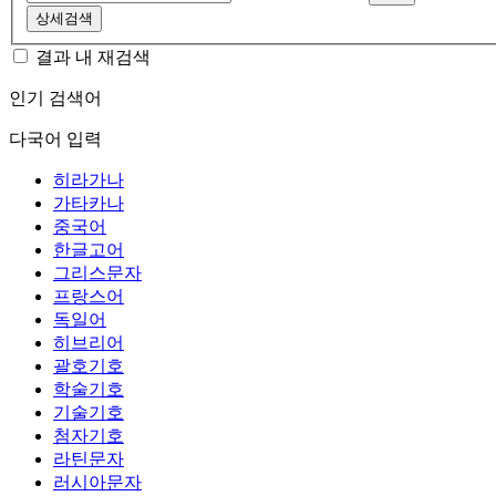
상세검색
결과 내 재검색
인기 검색어
다국어 입력
히라가나
가타카나
중국어
한글고어
그리스문자
프랑스어
독일어
히브리어
괄호기호
학술기호
기술기호
첨자기호
라틴문자
러시아문자