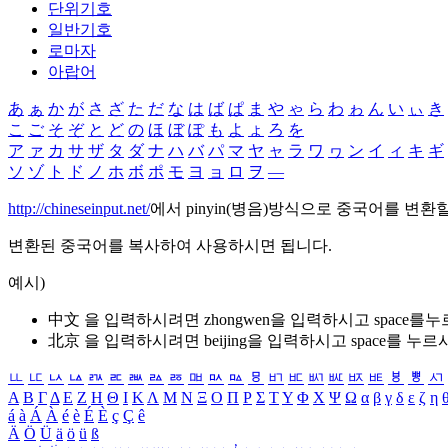
단위기호
일반기호
로마자
아랍어
あ
ぁ
か
が
さ
ざ
た
だ
な
は
ば
ぱ
ま
や
ゃ
ら
わ
ゎ
ん
い
ぃ
き
こ
ご
そ
ぞ
と
ど
の
ほ
ぼ
ぽ
も
よ
ょ
ろ
を
ア
ァ
カ
サ
ザ
タ
ダ
ナ
ハ
バ
パ
マ
ヤ
ャ
ラ
ワ
ヮ
ン
イ
ィ
キ
ギ
ソ
ゾ
ト
ド
ノ
ホ
ボ
ポ
モ
ヨ
ョ
ロ
ヲ
―
http://chineseinput.net/
에서 pinyin(병음)방식으로 중국어를 변환
변환된 중국어를 복사하여 사용하시면 됩니다.
예시)
中文 을 입력하시려면
zhongwen
을 입력하시고 space를
北京 을 입력하시려면
beijing
을 입력하시고 space를 누르
ㅥ
ㅦ
ㅧ
ㅨ
ㅩ
ㅪ
ㅫ
ㅬ
ㅭ
ㅮ
ㅯ
ㅰ
ㅱ
ㅲ
ㅳ
ㅴ
ㅵ
ㅶ
ㅷ
ㅸ
ㅹ
ㅺ
Α
Β
Γ
Δ
Ε
Ζ
Η
Θ
Ι
Κ
Λ
Μ
Ν
Ξ
Ο
Π
Ρ
Σ
Τ
Υ
Φ
Χ
Ψ
Ω
α
β
γ
δ
ε
ζ
η
á
à
Á
À
é
è
É
È
ç
Ç
ê
Ä
Ö
Ü
ä
ö
ü
ß