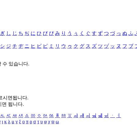
ぎ
し
じ
ち
ぢ
に
ひ
び
ぴ
み
り
う
ぅ
く
ぐ
す
ず
つ
づ
っ
ぬ
ふ
シ
ジ
チ
ヂ
ニ
ヒ
ビ
ピ
ミ
リ
ウ
ゥ
ク
グ
ス
ズ
ツ
ヅ
ッ
ヌ
フ
ブ
할 수 있습니다.
누르시면됩니다.
시면 됩니다.
ㅻ
ㅼ
ㅽ
ㅾ
ㅿ
ㆀ
ㆁ
ㆂ
ㆃ
ㆄ
ㆅ
ㆆ
ㆇ
ㆈ
ㆉ
ㆊ
ㆋ
ㆌ
ㆍ
ㆎ
θ
ι
κ
λ
μ
ν
ξ
ο
π
ρ
σ
τ
υ
φ
χ
ψ
ω