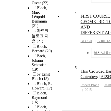
Oscar
(22)
Bloch,
Marc
4
FIRST COURSE 
Léopold
Benjamin
GEOMETRIC T
(21)
AND
마르크
DIFFERENTIA
블로크 지
음
(21)
BLOCH
BIRKHA
Bloch,
Bernard
(20)
복사/대출
Bach,
Johann
Sebastian
5
(19)
This Crowded Eart
by Ernst
Gutenberg [전자
Bloch
(18)
Bloch, R.
Robert
Bloch
북
Howard
(17)
2015
Bloch,
Raymond
(16)
Bloch,