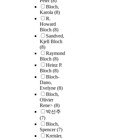
Peter
(8)
Bloch,
Karola
(8)
R.
Howard
Bloch
(8)
Sandved,
Kjell Bloch
(8)
Raymond
Bloch
(8)
Heinz P.
Bloch
(8)
Bloch-
Dano,
Evelyne
(8)
Bloch,
Olivier
Rene>
(8)
박선주
(7)
Bloch,
Spencer
(7)
Kreisler,