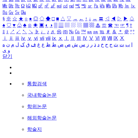
㎒
㎓
㎔
Ω
㏀
㏁
㎊
㎋
㎌
㏖
㏅
㎭
㎮
㎯
㏛
㎩
㎪
㎫
㎬
㏝
㏐
㏓
㏃
㏉
㏜
㏆
§
※
☆
★
○
●
◎
◇
◆
□
■
△
▽
→
←
↑
↓
↔
〓
◁
◀
▷
▶
♤
♠
♡
♥
♧
♣
⊙
◈
▣
◐
◑
▒
▤
▥
▨
▧
▦
▩
♨
☏
☎
☜
☞
¶
†
‡
↕
↗
↙
↖
↘
♭
♩
♪
♬
㉿
㈜
№
㏇
™
㏂
㏘
℡
＃
＆
＊
＠
ª
º
ⅰ
ⅱ
ⅲ
ⅳ
ⅴ
ⅵ
ⅶ
ⅷ
ⅸ
ⅹ
Ⅰ
Ⅱ
Ⅲ
Ⅳ
Ⅴ
Ⅵ
Ⅶ
Ⅷ
Ⅸ
Ⅹ
ا
ب
ت
ث
ج
ح
خ
د
ذ
ر
ز
س
ش
ص
ض
ط
ظ
ع
غ
ف
ق
ک
ل
م
ن
ه
و
ی
닫기
통합검색
국내학술논문
학위논문
해외학술논문
학술지