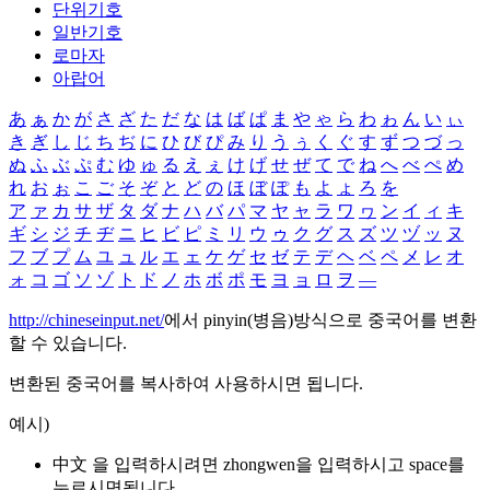
단위기호
일반기호
로마자
아랍어
あ
ぁ
か
が
さ
ざ
た
だ
な
は
ば
ぱ
ま
や
ゃ
ら
わ
ゎ
ん
い
ぃ
き
ぎ
し
じ
ち
ぢ
に
ひ
び
ぴ
み
り
う
ぅ
く
ぐ
す
ず
つ
づ
っ
ぬ
ふ
ぶ
ぷ
む
ゆ
ゅ
る
え
ぇ
け
げ
せ
ぜ
て
で
ね
へ
べ
ぺ
め
れ
お
ぉ
こ
ご
そ
ぞ
と
ど
の
ほ
ぼ
ぽ
も
よ
ょ
ろ
を
ア
ァ
カ
サ
ザ
タ
ダ
ナ
ハ
バ
パ
マ
ヤ
ャ
ラ
ワ
ヮ
ン
イ
ィ
キ
ギ
シ
ジ
チ
ヂ
ニ
ヒ
ビ
ピ
ミ
リ
ウ
ゥ
ク
グ
ス
ズ
ツ
ヅ
ッ
ヌ
フ
ブ
プ
ム
ユ
ュ
ル
エ
ェ
ケ
ゲ
セ
ゼ
テ
デ
ヘ
ベ
ペ
メ
レ
オ
ォ
コ
ゴ
ソ
ゾ
ト
ド
ノ
ホ
ボ
ポ
モ
ヨ
ョ
ロ
ヲ
―
http://chineseinput.net/
에서 pinyin(병음)방식으로 중국어를 변환
할 수 있습니다.
변환된 중국어를 복사하여 사용하시면 됩니다.
예시)
中文 을 입력하시려면
zhongwen
을 입력하시고 space를
누르시면됩니다.