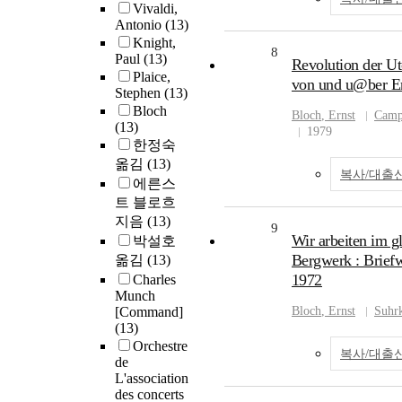
Vivaldi,
Antonio
(13)
Knight,
8
Paul
(13)
Revolution der Ut
Plaice,
von und u@ber Er
Stephen
(13)
Bloch
Bloch
, Ernst
Camp
(13)
1979
한정숙
옮김
(13)
복사/대출
에른스
트 블로흐
지음
(13)
9
Wir arbeiten im g
박설호
Bergwerk : Brief
옮김
(13)
1972
Charles
Munch
[Command]
Bloch
, Ernst
Suhr
(13)
Orchestre
복사/대출
de
L'association
des concerts