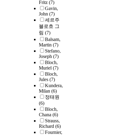
Fritz
(7)
Gavin,
John
(7)
세르주
블로흐 그
림
(7)
Balsam,
Martin
(7)
Stefano,
Joseph
(7)
Bloch,
Muriel
(7)
Bloch,
Jules
(7)
Kundera,
Milan
(6)
정태원
(6)
Bloch,
Chana
(6)
Strauss,
Richard
(6)
Fournier,