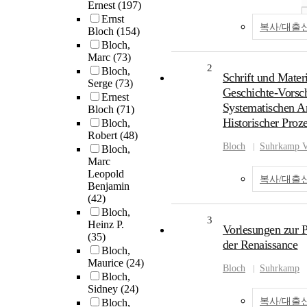
Ernest
(197)
Ernst
복사/대출
Bloch
(154)
Bloch,
Marc
(73)
2
Bloch,
Schrift und Mater
Serge
(73)
Geschichte-Vorsc
Ernest
Systematischen A
Bloch
(71)
Historischer Proz
Bloch,
Robert
(48)
Bloch
Suhrkamp V
Bloch,
Marc
Leopold
복사/대출
Benjamin
(42)
Bloch,
3
Heinz P.
Vorlesungen zur P
(35)
der Renaissance
Bloch,
Maurice
(24)
Bloch
Suhrkamp
Bloch,
Sidney
(24)
복사/대출
Bloch,