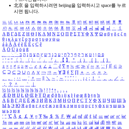
北京 을 입력하시려면
beijing
을 입력하시고 space를 누르
시면 됩니다.
ㅥ
ㅦ
ㅧ
ㅨ
ㅩ
ㅪ
ㅫ
ㅬ
ㅭ
ㅮ
ㅯ
ㅰ
ㅱ
ㅲ
ㅳ
ㅴ
ㅵ
ㅶ
ㅷ
ㅸ
ㅹ
ㅺ
ㅻ
ㅼ
ㅽ
ㅾ
ㅿ
ㆀ
ㆁ
ㆂ
ㆃ
ㆄ
ㆅ
ㆆ
ㆇ
ㆈ
ㆉ
ㆊ
ㆋ
ㆌ
ㆍ
ㆎ
Α
Β
Γ
Δ
Ε
Ζ
Η
Θ
Ι
Κ
Λ
Μ
Ν
Ξ
Ο
Π
Ρ
Σ
Τ
Υ
Φ
Χ
Ψ
Ω
α
β
γ
δ
ε
ζ
η
θ
ι
κ
λ
μ
ν
ξ
ο
π
ρ
σ
τ
υ
φ
χ
ψ
ω
á
à
Á
À
é
è
É
È
ç
Ç
ê
Ä
Ö
Ü
ä
ö
ü
ß
ְ
ֳ
ֲ
ֱ
ָ
ַ
ֵ
ֶ
ִ
ֹ
ּ
ֻ
ׂ
ׁ
ּ
ב
ה
נ
מ
צ
ת
ץ
ש
ד
ג
כ
ע
י
ח
ל
ך
ף
ק
ר
א
ט
ו
ן
ם
פ
‘
’
“
”
〔
〕
〈
〉
「
」
『
』
【
】
＂
（
）
［
］
｛
｝
±
×
÷
≠
≤
≥
∞
∴
♂
♀
∠
⊥
⌒
∂
∇
≡
≒
≪
≫
√
∽
∝
∵
∫
∬
∈
∋
⊆
⊇
⊂
⊃
∪
∩
∧
∨
￢
⇒
⇔
∀
∃
∮
∑
∏
＋
－
＜
＝
＞
、
。
·
‥
…
¨
〃
―
∥
＼
∼
´
～
ˇ
˘
˝
˚
˙
¸
˛
¡
¿
ː
！
＇
，
．
／
：
；
？
＾
＿
｀
｜
½
⅓
⅔
¼
¾
⅛
⅜
⅝
⅞
¹
²
³
⁴
ⁿ
₁
₂
₃
₄
Æ
Ð
Ħ
Ĳ
Ł
Ø
Œ
Þ
Ŧ
Ŋ
æ
đ
ð
ħ
ı
ĳ
ĸ
ŀ
ł
ø
œ
ß
þ
ŧ
ŋ
ŉ
А
Б
В
Г
Д
Е
Ё
Ж
З
И
Й
К
Л
М
Н
О
П
Р
С
Т
У
Ф
Х
Ц
Ч
Ш
Щ
Ъ
Ы
Ь
Э
Ю
Я
а
б
в
г
д
е
ё
ж
з
и
й
к
л
м
н
о
п
р
с
т
у
ф
х
ц
ч
ш
щ
ъ
ы
ь
э
ю
я
′
″
℃
Å
￠
￡
￥
¤
℉
‰
＄
％
Ｆ
￦
㎕
㎖
㎗
ℓ
㎘
㏄
㎣
㎤
㎥
㎦
㎙
㎚
㎛
㎜
㎝
㎞
㎟
㎠
㎡
㎢
㏊
㎍
㎎
㎏
㏏
㎈
㎉
㏈
㎧
㎨
㎰
㎱
㎲
㎳
㎴
㎵
㎶
㎷
㎸
㎹
㎀
㎁
㎂
㎃
㎄
㎺
㎻
㎽
㎾
㎿
㎐
㎑