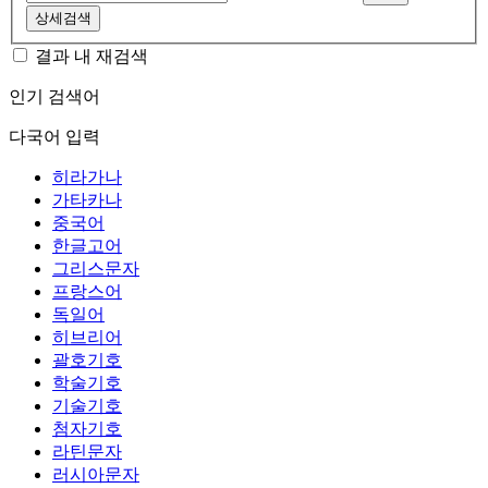
상세검색
결과 내 재검색
인기 검색어
다국어 입력
히라가나
가타카나
중국어
한글고어
그리스문자
프랑스어
독일어
히브리어
괄호기호
학술기호
기술기호
첨자기호
라틴문자
러시아문자