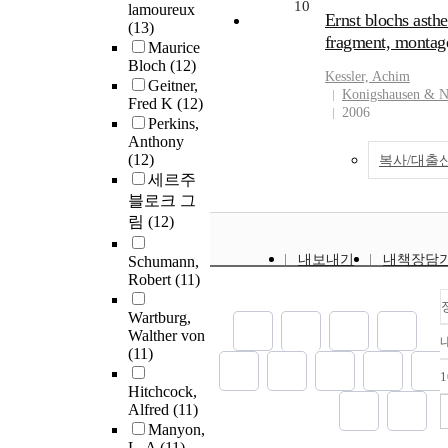
10
lamoureux
Ernst blochs asthe
(13)
fragment, montag
Maurice
Bloch
(12)
Kessler, Achim
Geitner,
Konigshausen & 
Fred K
(12)
2006
Perkins,
Anthony
(12)
복사/대출
세르주
블로크 그
림
(12)
내보내기
내책장담
Schumann,
Robert
(11)
Wartburg,
Walther von
(11)
Hitchcock,
Alfred
(11)
Manyon,
L. A
(11)