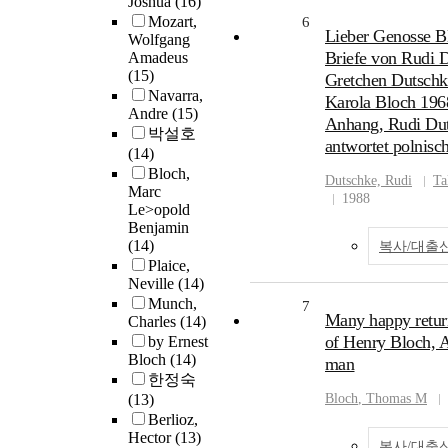
Joshua
(16)
Mozart,
6
Lieber Genosse Bl
Wolfgang
Briefe von Rudi 
Amadeus
(15)
Gretchen Dutschk
Navarra,
Karola Bloch 196
Andre
(15)
Anhang, Rudi Du
박설호
antwortet polnisc
(14)
Bloch,
Dutschke, Rudi
Ta
Marc
1988
Le>opold
Benjamin
(14)
복사/대출
Plaice,
Neville
(14)
Munch,
7
Many happy return
Charles
(14)
of Henry Bloch, A
by Ernest
Bloch
(14)
man
한정숙
(13)
Bloch
, Thomas M
Berlioz,
Hector
(13)
복사/대출