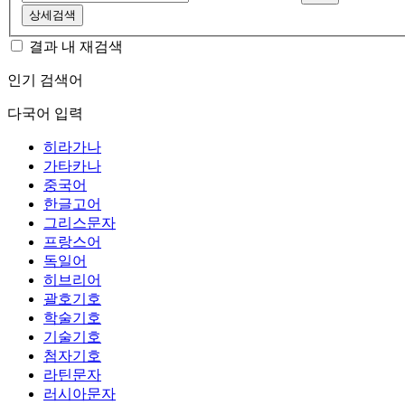
상세검색
결과 내 재검색
인기 검색어
다국어 입력
히라가나
가타카나
중국어
한글고어
그리스문자
프랑스어
독일어
히브리어
괄호기호
학술기호
기술기호
첨자기호
라틴문자
러시아문자