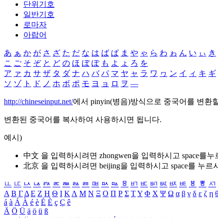
단위기호
일반기호
로마자
아랍어
あ
ぁ
か
が
さ
ざ
た
だ
な
は
ば
ぱ
ま
や
ゃ
ら
わ
ゎ
ん
い
ぃ
き
こ
ご
そ
ぞ
と
ど
の
ほ
ぼ
ぽ
も
よ
ょ
ろ
を
ア
ァ
カ
サ
ザ
タ
ダ
ナ
ハ
バ
パ
マ
ヤ
ャ
ラ
ワ
ヮ
ン
イ
ィ
キ
ギ
ソ
ゾ
ト
ド
ノ
ホ
ボ
ポ
モ
ヨ
ョ
ロ
ヲ
―
http://chineseinput.net/
에서 pinyin(병음)방식으로 중국어를 변환
변환된 중국어를 복사하여 사용하시면 됩니다.
예시)
中文 을 입력하시려면
zhongwen
을 입력하시고 space를
北京 을 입력하시려면
beijing
을 입력하시고 space를 누르
ㅥ
ㅦ
ㅧ
ㅨ
ㅩ
ㅪ
ㅫ
ㅬ
ㅭ
ㅮ
ㅯ
ㅰ
ㅱ
ㅲ
ㅳ
ㅴ
ㅵ
ㅶ
ㅷ
ㅸ
ㅹ
ㅺ
Α
Β
Γ
Δ
Ε
Ζ
Η
Θ
Ι
Κ
Λ
Μ
Ν
Ξ
Ο
Π
Ρ
Σ
Τ
Υ
Φ
Χ
Ψ
Ω
α
β
γ
δ
ε
ζ
η
á
à
Á
À
é
è
É
È
ç
Ç
ê
Ä
Ö
Ü
ä
ö
ü
ß