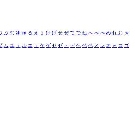
ぶ
ぷ
む
ゆ
ゅ
る
え
ぇ
け
げ
せ
ぜ
て
で
ね
へ
べ
ぺ
め
れ
お
ぉ
プ
ム
ユ
ュ
ル
エ
ェ
ケ
ゲ
セ
ゼ
テ
デ
ヘ
ベ
ペ
メ
レ
オ
ォ
コ
ゴ