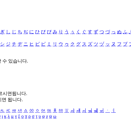
ぎ
し
じ
ち
ぢ
に
ひ
び
ぴ
み
り
う
ぅ
く
ぐ
す
ず
つ
づ
っ
ぬ
ふ
シ
ジ
チ
ヂ
ニ
ヒ
ビ
ピ
ミ
リ
ウ
ゥ
ク
グ
ス
ズ
ツ
ヅ
ッ
ヌ
フ
ブ
할 수 있습니다.
누르시면됩니다.
시면 됩니다.
ㅻ
ㅼ
ㅽ
ㅾ
ㅿ
ㆀ
ㆁ
ㆂ
ㆃ
ㆄ
ㆅ
ㆆ
ㆇ
ㆈ
ㆉ
ㆊ
ㆋ
ㆌ
ㆍ
ㆎ
θ
ι
κ
λ
μ
ν
ξ
ο
π
ρ
σ
τ
υ
φ
χ
ψ
ω