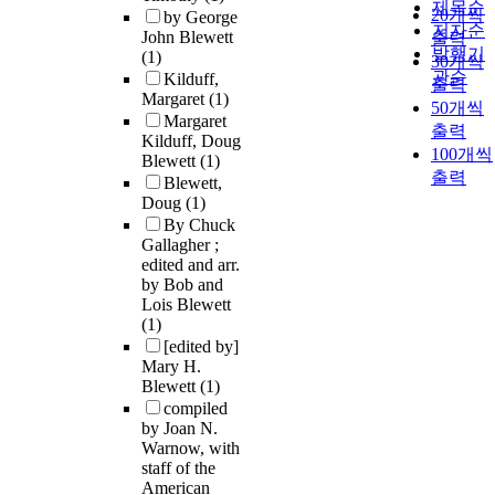
제목순
20개씩
by George
저자순
John Blewett
출력
발행기
(1)
30개씩
관순
Kilduff,
출력
Margaret
(1)
50개씩
Margaret
출력
Kilduff, Doug
100개씩
Blewett
(1)
출력
Blewett,
Doug
(1)
By Chuck
Gallagher ;
edited and arr.
by Bob and
Lois Blewett
(1)
[edited by]
Mary H.
Blewett
(1)
compiled
by Joan N.
Warnow, with
staff of the
American