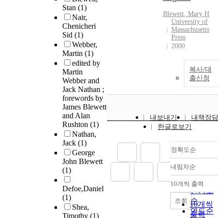
Stan
(1)
Blewett
, Mary H
Nair,
University of
Chenicheri
Massachusetts
Sid
(1)
Press
Webber,
2000
Martin
(1)
edited by
복사/대
Martin
출신청
Webber and
Jack Nathan ;
forewords by
James Blewett
and Alan
내보내기
내책장
Rushton
(1)
한글로보기
Nathan,
Jack
(1)
정확도순
George
John Blewett
내림차순
(1)
정확도
순
10개씩 출력
내림차
Defoe,Daniel
인기도
(1)
순
조회
10개씩
Shea,
연도순
출력
Timothy
(1)