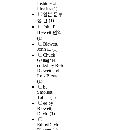
Institute of
Physics
(1)
일본 문부
성 편
(1)
John E.
Blewett 편역
(1)
Blewett,
John E.
(1)
Chuck
Gallagher ;
edited by Bob
Blewett and
Lois Blewett
(1)
by
Smollett,
Tobias
(1)
ed.by
Blewett,
David
(1)
Ed.byDavid
Blewett
(1)