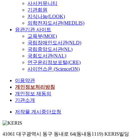
사서커뮤니티
기관회원
지식나눔(LOOK)
의학전자도서관(MEDLIS)
유관기관 사이트
교육부(MOE)
국립장애인도서관(NLD)
국립중앙도서관(NL)
국회도서관(NAL)
연구윤리정보포털(CRE)
사이언스온 (ScienceON)
이용약관
개인정보처리방침
개인정보 재동의
기관소개
저작물 게시중단요청
41061 대구광역시 동구 동내로 64(동내동1119) KERIS빌딩