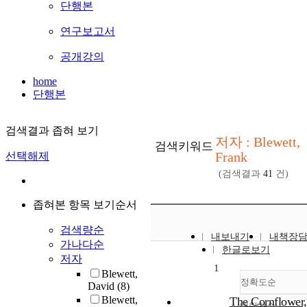
단행본
연구보고서
공개강의
home
단행본
검색결과 좁혀 보기
저자 : Blewett,
검색키워드
Frank
선택해제
(검색결과
41
건)
좁혀본 항목 보기순서
검색량순
내보내기
내책장
가나다순
한글로보기
저자
1
Blewett,
정확도순
David
(8)
Blewett,
The Cornflower,
내림차순