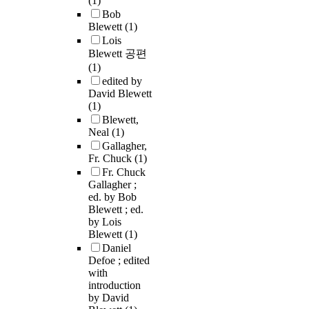
(1)
Bob
Blewett
(1)
Lois
Blewett 공편
(1)
edited by
David Blewett
(1)
Blewett,
Neal
(1)
Gallagher,
Fr. Chuck
(1)
Fr. Chuck
Gallagher ;
ed. by Bob
Blewett ; ed.
by Lois
Blewett
(1)
Daniel
Defoe ; edited
with
introduction
by David