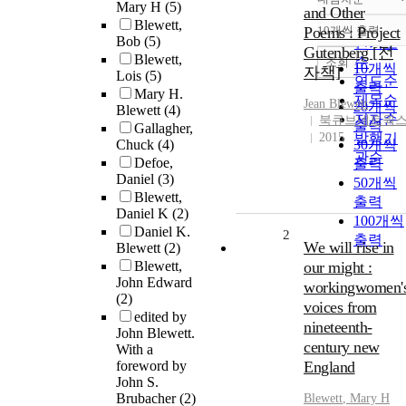
정확도
Mary H
(5)
and Other
순
Blewett,
Poems : Project
10개씩 출력
내림차
Bob
(5)
인기도
Gutenberg [전
Blewett,
순
조회
10개씩
자책]
Lois
(5)
연도순
출력
Mary H.
제목순
Jean
Blewett
20개씩
Blewett
(4)
저자순
북큐브네트웍
출력
Gallagher,
2015
발행기
Chuck
(4)
30개씩
관순
Defoe,
출력
Daniel
(3)
50개씩
Blewett,
출력
Daniel K
(2)
100개씩
Daniel K.
2
출력
We will rise in
Blewett
(2)
Blewett,
our might :
John Edward
workingwomen'
(2)
voices from
edited by
nineteenth-
John Blewett.
century new
With a
foreword by
England
John S.
Brubacher
(2)
Blewett
, Mary H