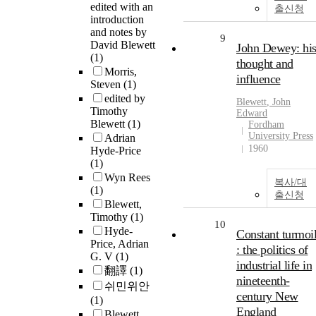
edited with an
출신청
introduction
and notes by
9
David Blewett
John Dewey: hi
(1)
thought and
Morris,
influence
Steven
(1)
edited by
Blewett
, John
Timothy
Edward
Blewett
(1)
Fordham
University Press
Adrian
1960
Hyde-Price
(1)
Wyn Rees
복사/대
(1)
출신청
Blewett,
Timothy
(1)
10
Hyde-
Constant turmoi
Price, Adrian
: the politics of
G. V
(1)
industrial life in
翻譯
(1)
nineteenth-
쉬민위안
century New
(1)
England
Blewett,