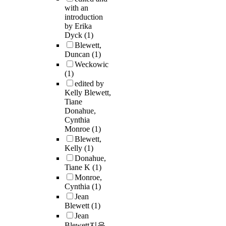
with an
introduction
by Erika
Dyck
(1)
Blewett,
Duncan
(1)
Weckowic
(1)
edited by
Kelly Blewett,
Tiane
Donahue,
Cynthia
Monroe
(1)
Blewett,
Kelly
(1)
Donahue,
Tiane K
(1)
Monroe,
Cynthia
(1)
Jean
Blewett
(1)
Jean
Blewett지음