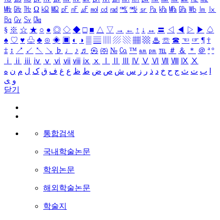
㎒
㎓
㎔
Ω
㏀
㏁
㎊
㎋
㎌
㏖
㏅
㎭
㎮
㎯
㏛
㎩
㎪
㎫
㎬
㏝
㏐
㏓
㏃
㏉
㏜
㏆
§
※
☆
★
○
●
◎
◇
◆
□
■
△
▽
→
←
↑
↓
↔
〓
◁
◀
▷
▶
♤
♠
♡
♥
♧
♣
⊙
◈
▣
◐
◑
▒
▤
▥
▨
▧
▦
▩
♨
☏
☎
☜
☞
¶
†
‡
↕
↗
↙
↖
↘
♭
♩
♪
♬
㉿
㈜
№
㏇
™
㏂
㏘
℡
＃
＆
＊
＠
ª
º
ⅰ
ⅱ
ⅲ
ⅳ
ⅴ
ⅵ
ⅶ
ⅷ
ⅸ
ⅹ
Ⅰ
Ⅱ
Ⅲ
Ⅳ
Ⅴ
Ⅵ
Ⅶ
Ⅷ
Ⅸ
Ⅹ
ا
ب
ت
ث
ج
ح
خ
د
ذ
ر
ز
س
ش
ص
ض
ط
ظ
ع
غ
ف
ق
ک
ل
م
ن
ه
و
ی
닫기
통합검색
국내학술논문
학위논문
해외학술논문
학술지