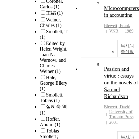
Coronel,
7
Carlos
(1)
Microcomputers
主編
(1)
in accounting
Weiner,
Charles
(1)
Blewett
, Frank
Smollett, T
VNR
1989
(1)
Edited by
복사/대
Helen Wright,
출신청
Joan N.
Warnow, and
8
Charles
Passion and
Weiner
(1)
virtue : essays
Hale,
on the novels of
George Ellery
(1)
Samuel
Smollett,
Richardson
Tobias
(1)
심혜숙 역
Blewett
, David
University of
(1)
Toronto Press
Hoffer,
2001
Abram
(1)
Tobias
Smollett ;
복사/대