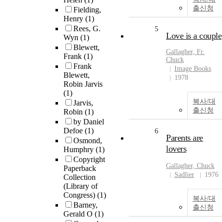
출신청
Fielding,
Henry
(1)
Rees, G.
5
Love is a couple
Wyn
(1)
Blewett,
Gallagher, Fr.
Frank
(1)
Chuck
Frank
Image Books
Blewett,
1978
Robin Jarvis
(1)
복사/대
Jarvis,
출신청
Robin
(1)
by Daniel
Defoe
(1)
6
Parents are
Osmond,
lovers
Humphry
(1)
Copyright
Gallagher, Chuck
Paperback
Sadlier
1976
Collection
(Library of
Congress)
(1)
복사/대
Barney,
출신청
Gerald O
(1)