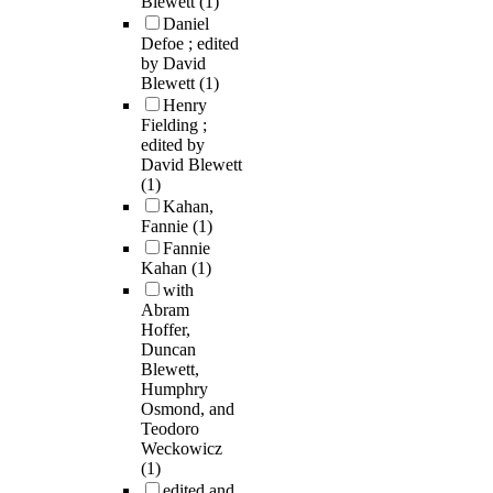
Blewett
(1)
Daniel
Defoe ; edited
by David
Blewett
(1)
Henry
Fielding ;
edited by
David Blewett
(1)
Kahan,
Fannie
(1)
Fannie
Kahan
(1)
with
Abram
Hoffer,
Duncan
Blewett,
Humphry
Osmond, and
Teodoro
Weckowicz
(1)
edited and