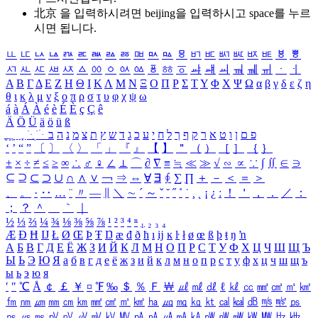
北京 을 입력하시려면
beijing
을 입력하시고 space를 누르
시면 됩니다.
ㅥ
ㅦ
ㅧ
ㅨ
ㅩ
ㅪ
ㅫ
ㅬ
ㅭ
ㅮ
ㅯ
ㅰ
ㅱ
ㅲ
ㅳ
ㅴ
ㅵ
ㅶ
ㅷ
ㅸ
ㅹ
ㅺ
ㅻ
ㅼ
ㅽ
ㅾ
ㅿ
ㆀ
ㆁ
ㆂ
ㆃ
ㆄ
ㆅ
ㆆ
ㆇ
ㆈ
ㆉ
ㆊ
ㆋ
ㆌ
ㆍ
ㆎ
Α
Β
Γ
Δ
Ε
Ζ
Η
Θ
Ι
Κ
Λ
Μ
Ν
Ξ
Ο
Π
Ρ
Σ
Τ
Υ
Φ
Χ
Ψ
Ω
α
β
γ
δ
ε
ζ
η
θ
ι
κ
λ
μ
ν
ξ
ο
π
ρ
σ
τ
υ
φ
χ
ψ
ω
á
à
Á
À
é
è
É
È
ç
Ç
ê
Ä
Ö
Ü
ä
ö
ü
ß
ְ
ֳ
ֲ
ֱ
ָ
ַ
ֵ
ֶ
ִ
ֹ
ּ
ֻ
ׂ
ׁ
ּ
ב
ה
נ
מ
צ
ת
ץ
ש
ד
ג
כ
ע
י
ח
ל
ך
ף
ק
ר
א
ט
ו
ן
ם
פ
‘
’
“
”
〔
〕
〈
〉
「
」
『
』
【
】
＂
（
）
［
］
｛
｝
±
×
÷
≠
≤
≥
∞
∴
♂
♀
∠
⊥
⌒
∂
∇
≡
≒
≪
≫
√
∽
∝
∵
∫
∬
∈
∋
⊆
⊇
⊂
⊃
∪
∩
∧
∨
￢
⇒
⇔
∀
∃
∮
∑
∏
＋
－
＜
＝
＞
、
。
·
‥
…
¨
〃
―
∥
＼
∼
´
～
ˇ
˘
˝
˚
˙
¸
˛
¡
¿
ː
！
＇
，
．
／
：
；
？
＾
＿
｀
｜
½
⅓
⅔
¼
¾
⅛
⅜
⅝
⅞
¹
²
³
⁴
ⁿ
₁
₂
₃
₄
Æ
Ð
Ħ
Ĳ
Ł
Ø
Œ
Þ
Ŧ
Ŋ
æ
đ
ð
ħ
ı
ĳ
ĸ
ŀ
ł
ø
œ
ß
þ
ŧ
ŋ
ŉ
А
Б
В
Г
Д
Е
Ё
Ж
З
И
Й
К
Л
М
Н
О
П
Р
С
Т
У
Ф
Х
Ц
Ч
Ш
Щ
Ъ
Ы
Ь
Э
Ю
Я
а
б
в
г
д
е
ё
ж
з
и
й
к
л
м
н
о
п
р
с
т
у
ф
х
ц
ч
ш
щ
ъ
ы
ь
э
ю
я
′
″
℃
Å
￠
￡
￥
¤
℉
‰
＄
％
Ｆ
￦
㎕
㎖
㎗
ℓ
㎘
㏄
㎣
㎤
㎥
㎦
㎙
㎚
㎛
㎜
㎝
㎞
㎟
㎠
㎡
㎢
㏊
㎍
㎎
㎏
㏏
㎈
㎉
㏈
㎧
㎨
㎰
㎱
㎲
㎳
㎴
㎵
㎶
㎷
㎸
㎹
㎀
㎁
㎂
㎃
㎄
㎺
㎻
㎽
㎾
㎿
㎐
㎑