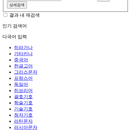
상세검색
결과 내 재검색
인기 검색어
다국어 입력
히라가나
가타카나
중국어
한글고어
그리스문자
프랑스어
독일어
히브리어
괄호기호
학술기호
기술기호
첨자기호
라틴문자
러시아문자