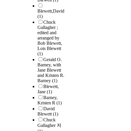
Blewett,David
(1)
Chuck
Gallagher ;
edited and
arranged by
Bob Blewett,
Lois Blewett
(1)
Gerald O.
Barney, with
Jane Blewett
and Kristen R.
Barney
(1)
Blewett,
Jane
(1)
Barney,
Kristen R
(1)
David
Blewett
(1)
Chuck
Gallagher 저