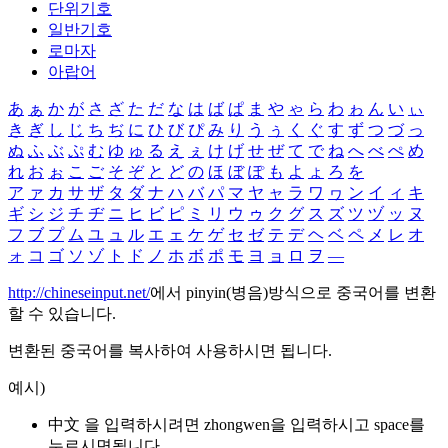
단위기호
일반기호
로마자
아랍어
あ
ぁ
か
が
さ
ざ
た
だ
な
は
ば
ぱ
ま
や
ゃ
ら
わ
ゎ
ん
い
ぃ
き
ぎ
し
じ
ち
ぢ
に
ひ
び
ぴ
み
り
う
ぅ
く
ぐ
す
ず
つ
づ
っ
ぬ
ふ
ぶ
ぷ
む
ゆ
ゅ
る
え
ぇ
け
げ
せ
ぜ
て
で
ね
へ
べ
ぺ
め
れ
お
ぉ
こ
ご
そ
ぞ
と
ど
の
ほ
ぼ
ぽ
も
よ
ょ
ろ
を
ア
ァ
カ
サ
ザ
タ
ダ
ナ
ハ
バ
パ
マ
ヤ
ャ
ラ
ワ
ヮ
ン
イ
ィ
キ
ギ
シ
ジ
チ
ヂ
ニ
ヒ
ビ
ピ
ミ
リ
ウ
ゥ
ク
グ
ス
ズ
ツ
ヅ
ッ
ヌ
フ
ブ
プ
ム
ユ
ュ
ル
エ
ェ
ケ
ゲ
セ
ゼ
テ
デ
ヘ
ベ
ペ
メ
レ
オ
ォ
コ
ゴ
ソ
ゾ
ト
ド
ノ
ホ
ボ
ポ
モ
ヨ
ョ
ロ
ヲ
―
http://chineseinput.net/
에서 pinyin(병음)방식으로 중국어를 변환
할 수 있습니다.
변환된 중국어를 복사하여 사용하시면 됩니다.
예시)
中文 을 입력하시려면
zhongwen
을 입력하시고 space를
누르시면됩니다.