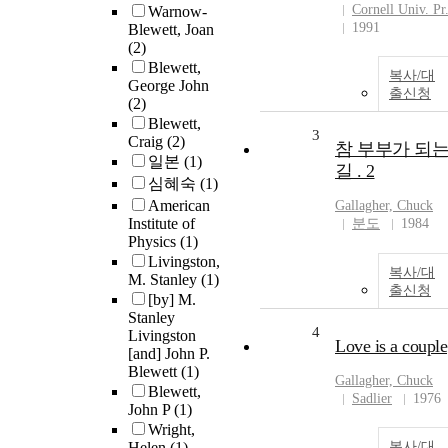
Cornell Univ. Pr
Warnow-
1991
Blewett, Joan
(2)
Blewett,
복사/대
George John
출신청
(2)
Blewett,
3
Craig
(2)
참 부부가 되
일본
(1)
길 . 2
심혜숙
(1)
American
Gallagher, Chuck
Institute of
분도
1984
Physics
(1)
Livingston,
복사/대
M. Stanley
(1)
출신청
[by] M.
Stanley
4
Livingston
Love is a couple
[and] John P.
Blewett
(1)
Gallagher, Chuck
Blewett,
Sadlier
1976
John P
(1)
Wright,
Helen
(1)
복사/대