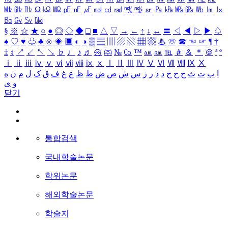
㎒
㎓
㎔
Ω
㏀
㏁
㎊
㎋
㎌
㏖
㏅
㎭
㎮
㎯
㏛
㎩
㎪
㎫
㎬
㏝
㏐
㏓
㏃
㏉
㏜
㏆
§
※
☆
★
○
●
◎
◇
◆
□
■
△
▽
→
←
↑
↓
↔
〓
◁
◀
▷
▶
♤
♠
♡
♥
♧
♣
⊙
◈
▣
◐
◑
▒
▤
▥
▨
▧
▦
▩
♨
☏
☎
☜
☞
¶
†
‡
↕
↗
↙
↖
↘
♭
♩
♪
♬
㉿
㈜
№
㏇
™
㏂
㏘
℡
＃
＆
＊
＠
ª
º
ⅰ
ⅱ
ⅲ
ⅳ
ⅴ
ⅵ
ⅶ
ⅷ
ⅸ
ⅹ
Ⅰ
Ⅱ
Ⅲ
Ⅳ
Ⅴ
Ⅵ
Ⅶ
Ⅷ
Ⅸ
Ⅹ
ا
ب
ت
ث
ج
ح
خ
د
ذ
ر
ز
س
ش
ص
ض
ط
ظ
ع
غ
ف
ق
ک
ل
م
ن
ه
و
ی
닫기
통합검색
국내학술논문
학위논문
해외학술논문
학술지