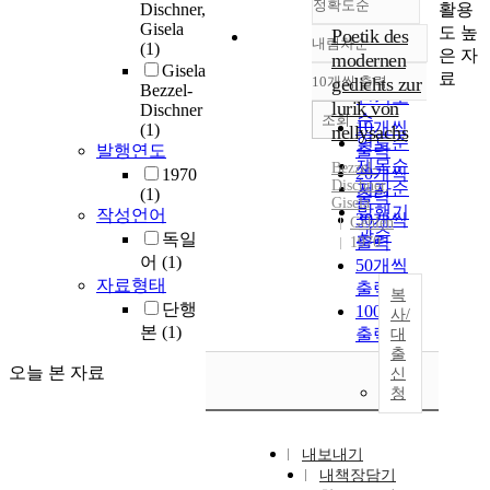
정확도순
활용
Dischner,
Gisela
도 높
Poetik des
내림차순
(1)
정확도
은 자
modernen
Gisela
순
료
10개씩 출력
gedichts zur
내림차순
Bezzel-
인기도
lurik von
Dischner
순
조회
10개씩
(1)
nellysachs
연도순
발행연도
출력
제목순
Bezzel-
20개씩
1970
Dischner
,
저자순
(1)
출력
Gisela
발행기
작성언어
30개씩
Gehlen
관순
독일
출력
1970
어
(1)
50개씩
자료형태
출력
복
단행
100개씩
사/
본
(1)
출력
대
출
오늘 본 자료
신
청
내보내기
내책장담기