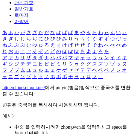
단위기호
일반기호
로마자
아랍어
あ
ぁ
か
が
さ
ざ
た
だ
な
は
ば
ぱ
ま
や
ゃ
ら
わ
ゎ
ん
い
ぃ
き
ぎ
し
じ
ち
ぢ
に
ひ
び
ぴ
み
り
う
ぅ
く
ぐ
す
ず
つ
づ
っ
ぬ
ふ
ぶ
ぷ
む
ゆ
ゅ
る
え
ぇ
け
げ
せ
ぜ
て
で
ね
へ
べ
ぺ
め
れ
お
ぉ
こ
ご
そ
ぞ
と
ど
の
ほ
ぼ
ぽ
も
よ
ょ
ろ
を
ア
ァ
カ
サ
ザ
タ
ダ
ナ
ハ
バ
パ
マ
ヤ
ャ
ラ
ワ
ヮ
ン
イ
ィ
キ
ギ
シ
ジ
チ
ヂ
ニ
ヒ
ビ
ピ
ミ
リ
ウ
ゥ
ク
グ
ス
ズ
ツ
ヅ
ッ
ヌ
フ
ブ
プ
ム
ユ
ュ
ル
エ
ェ
ケ
ゲ
セ
ゼ
テ
デ
ヘ
ベ
ペ
メ
レ
オ
ォ
コ
ゴ
ソ
ゾ
ト
ド
ノ
ホ
ボ
ポ
モ
ヨ
ョ
ロ
ヲ
―
http://chineseinput.net/
에서 pinyin(병음)방식으로 중국어를 변환
할 수 있습니다.
변환된 중국어를 복사하여 사용하시면 됩니다.
예시)
中文 을 입력하시려면
zhongwen
을 입력하시고 space를
누르시면됩니다.