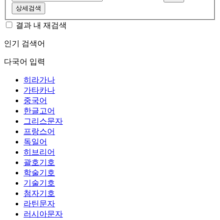
상세검색
결과 내 재검색
인기 검색어
다국어 입력
히라가나
가타카나
중국어
한글고어
그리스문자
프랑스어
독일어
히브리어
괄호기호
학술기호
기술기호
첨자기호
라틴문자
러시아문자