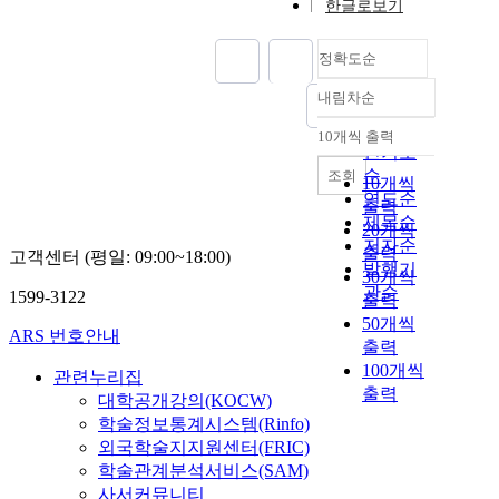
한글로보기
정확도순
내림차순
정확도
순
10개씩 출력
내림차순
인기도
순
조회
10개씩
연도순
출력
제목순
20개씩
저자순
출력
고객센터 (평일: 09:00~18:00)
발행기
30개씩
관순
1599-3122
출력
50개씩
ARS 번호안내
출력
100개씩
관련누리집
출력
대학공개강의(KOCW)
학술정보통계시스템(Rinfo)
외국학술지지원센터(FRIC)
학술관계분석서비스(SAM)
사서커뮤니티