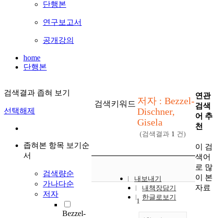
단행본
연구보고서
공개강의
home
단행본
검색결과 좁혀 보기
연관
저자 : Bezzel-
검색키워드
검색
Dischner,
선택해제
어 추
Gisela
천
(검색결과
1
건)
좁혀본 항목 보기순
이 검
서
색어
로 많
검색량순
이 본
내보내기
가나다순
자료
내책장담기
저자
한글로보기
1
Bezzel-