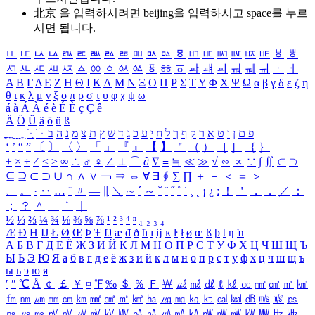
北京 을 입력하시려면
beijing
을 입력하시고 space를 누르
시면 됩니다.
ㅥ
ㅦ
ㅧ
ㅨ
ㅩ
ㅪ
ㅫ
ㅬ
ㅭ
ㅮ
ㅯ
ㅰ
ㅱ
ㅲ
ㅳ
ㅴ
ㅵ
ㅶ
ㅷ
ㅸ
ㅹ
ㅺ
ㅻ
ㅼ
ㅽ
ㅾ
ㅿ
ㆀ
ㆁ
ㆂ
ㆃ
ㆄ
ㆅ
ㆆ
ㆇ
ㆈ
ㆉ
ㆊ
ㆋ
ㆌ
ㆍ
ㆎ
Α
Β
Γ
Δ
Ε
Ζ
Η
Θ
Ι
Κ
Λ
Μ
Ν
Ξ
Ο
Π
Ρ
Σ
Τ
Υ
Φ
Χ
Ψ
Ω
α
β
γ
δ
ε
ζ
η
θ
ι
κ
λ
μ
ν
ξ
ο
π
ρ
σ
τ
υ
φ
χ
ψ
ω
á
à
Á
À
é
è
É
È
ç
Ç
ê
Ä
Ö
Ü
ä
ö
ü
ß
ְ
ֳ
ֲ
ֱ
ָ
ַ
ֵ
ֶ
ִ
ֹ
ּ
ֻ
ׂ
ׁ
ּ
ב
ה
נ
מ
צ
ת
ץ
ש
ד
ג
כ
ע
י
ח
ל
ך
ף
ק
ר
א
ט
ו
ן
ם
פ
‘
’
“
”
〔
〕
〈
〉
「
」
『
』
【
】
＂
（
）
［
］
｛
｝
±
×
÷
≠
≤
≥
∞
∴
♂
♀
∠
⊥
⌒
∂
∇
≡
≒
≪
≫
√
∽
∝
∵
∫
∬
∈
∋
⊆
⊇
⊂
⊃
∪
∩
∧
∨
￢
⇒
⇔
∀
∃
∮
∑
∏
＋
－
＜
＝
＞
、
。
·
‥
…
¨
〃
―
∥
＼
∼
´
～
ˇ
˘
˝
˚
˙
¸
˛
¡
¿
ː
！
＇
，
．
／
：
；
？
＾
＿
｀
｜
½
⅓
⅔
¼
¾
⅛
⅜
⅝
⅞
¹
²
³
⁴
ⁿ
₁
₂
₃
₄
Æ
Ð
Ħ
Ĳ
Ł
Ø
Œ
Þ
Ŧ
Ŋ
æ
đ
ð
ħ
ı
ĳ
ĸ
ŀ
ł
ø
œ
ß
þ
ŧ
ŋ
ŉ
А
Б
В
Г
Д
Е
Ё
Ж
З
И
Й
К
Л
М
Н
О
П
Р
С
Т
У
Ф
Х
Ц
Ч
Ш
Щ
Ъ
Ы
Ь
Э
Ю
Я
а
б
в
г
д
е
ё
ж
з
и
й
к
л
м
н
о
п
р
с
т
у
ф
х
ц
ч
ш
щ
ъ
ы
ь
э
ю
я
′
″
℃
Å
￠
￡
￥
¤
℉
‰
＄
％
Ｆ
￦
㎕
㎖
㎗
ℓ
㎘
㏄
㎣
㎤
㎥
㎦
㎙
㎚
㎛
㎜
㎝
㎞
㎟
㎠
㎡
㎢
㏊
㎍
㎎
㎏
㏏
㎈
㎉
㏈
㎧
㎨
㎰
㎱
㎲
㎳
㎴
㎵
㎶
㎷
㎸
㎹
㎀
㎁
㎂
㎃
㎄
㎺
㎻
㎽
㎾
㎿
㎐
㎑