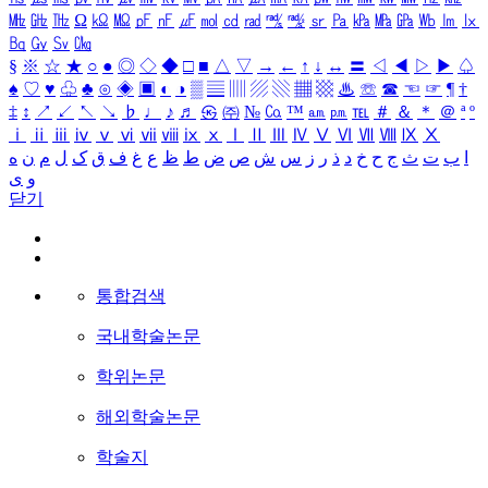
㎒
㎓
㎔
Ω
㏀
㏁
㎊
㎋
㎌
㏖
㏅
㎭
㎮
㎯
㏛
㎩
㎪
㎫
㎬
㏝
㏐
㏓
㏃
㏉
㏜
㏆
§
※
☆
★
○
●
◎
◇
◆
□
■
△
▽
→
←
↑
↓
↔
〓
◁
◀
▷
▶
♤
♠
♡
♥
♧
♣
⊙
◈
▣
◐
◑
▒
▤
▥
▨
▧
▦
▩
♨
☏
☎
☜
☞
¶
†
‡
↕
↗
↙
↖
↘
♭
♩
♪
♬
㉿
㈜
№
㏇
™
㏂
㏘
℡
＃
＆
＊
＠
ª
º
ⅰ
ⅱ
ⅲ
ⅳ
ⅴ
ⅵ
ⅶ
ⅷ
ⅸ
ⅹ
Ⅰ
Ⅱ
Ⅲ
Ⅳ
Ⅴ
Ⅵ
Ⅶ
Ⅷ
Ⅸ
Ⅹ
ا
ب
ت
ث
ج
ح
خ
د
ذ
ر
ز
س
ش
ص
ض
ط
ظ
ع
غ
ف
ق
ک
ل
م
ن
ه
و
ی
닫기
통합검색
국내학술논문
학위논문
해외학술논문
학술지