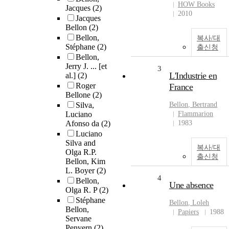
HOW Books
Jacques
(2)
2010
Jacques
Bellon
(2)
Bellon,
복사/대
Stéphane
(2)
출신청
Bellon,
Jerry J. ... [et
3
L'Industrie en
al.]
(2)
Roger
France
Bellone
(2)
Silva,
Bellon
, Bertrand
Luciano
Flammarion
Afonso da
(2)
1983
Luciano
Silva and
복사/대
Olga R.P.
출신청
Bellon, Kim
L. Boyer
(2)
4
Bellon,
Une absence
Olga R. P
(2)
Stéphane
Bellon
, Loleh
Bellon,
Papiers
1988
Servane
Penvern
(2)