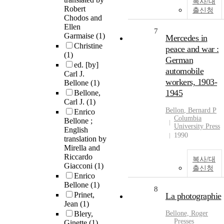
복사/대
Robert
출신청
Chodos and
Ellen
7
Garmaise
(1)
Mercedes in
Christine
peace and war :
(1)
German
ed. [by]
automobile
Carl J.
workers, 1903-
Bellone
(1)
1945
Bellone,
Carl J.
(1)
Bellon
, Bernard P
Enrico
Columbia
Bellone ;
University Press
English
1990
translation by
Mirella and
Riccardo
복사/대
Giacconi
(1)
출신청
Enrico
Bellone
(1)
8
Prinet,
La photographie
Jean
(1)
Blery,
Bellone, Roger
Presses
Ginette
(1)