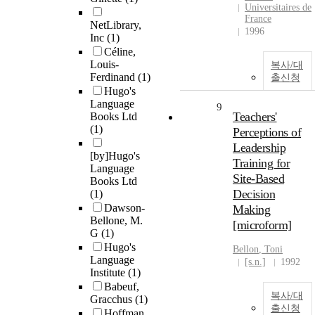
Universitaires de
France
NetLibrary,
1996
Inc
(1)
Céline,
Louis-
복사/대
Ferdinand
(1)
출신청
Hugo's
Language
9
Teachers'
Books Ltd
(1)
Perceptions of
Leadership
[by]Hugo's
Training for
Language
Site-Based
Books Ltd
Decision
(1)
Dawson-
Making
Bellone, M.
[microform]
G
(1)
Hugo's
Bellon
, Toni
Language
[s.n.]
1992
Institute
(1)
Babeuf,
복사/대
Gracchus
(1)
출신청
Hoffman,