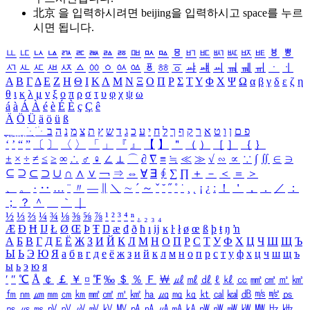
北京 을 입력하시려면
beijing
을 입력하시고 space를 누르
시면 됩니다.
ㅥ
ㅦ
ㅧ
ㅨ
ㅩ
ㅪ
ㅫ
ㅬ
ㅭ
ㅮ
ㅯ
ㅰ
ㅱ
ㅲ
ㅳ
ㅴ
ㅵ
ㅶ
ㅷ
ㅸ
ㅹ
ㅺ
ㅻ
ㅼ
ㅽ
ㅾ
ㅿ
ㆀ
ㆁ
ㆂ
ㆃ
ㆄ
ㆅ
ㆆ
ㆇ
ㆈ
ㆉ
ㆊ
ㆋ
ㆌ
ㆍ
ㆎ
Α
Β
Γ
Δ
Ε
Ζ
Η
Θ
Ι
Κ
Λ
Μ
Ν
Ξ
Ο
Π
Ρ
Σ
Τ
Υ
Φ
Χ
Ψ
Ω
α
β
γ
δ
ε
ζ
η
θ
ι
κ
λ
μ
ν
ξ
ο
π
ρ
σ
τ
υ
φ
χ
ψ
ω
á
à
Á
À
é
è
É
È
ç
Ç
ê
Ä
Ö
Ü
ä
ö
ü
ß
ְ
ֳ
ֲ
ֱ
ָ
ַ
ֵ
ֶ
ִ
ֹ
ּ
ֻ
ׂ
ׁ
ּ
ב
ה
נ
מ
צ
ת
ץ
ש
ד
ג
כ
ע
י
ח
ל
ך
ף
ק
ר
א
ט
ו
ן
ם
פ
‘
’
“
”
〔
〕
〈
〉
「
」
『
』
【
】
＂
（
）
［
］
｛
｝
±
×
÷
≠
≤
≥
∞
∴
♂
♀
∠
⊥
⌒
∂
∇
≡
≒
≪
≫
√
∽
∝
∵
∫
∬
∈
∋
⊆
⊇
⊂
⊃
∪
∩
∧
∨
￢
⇒
⇔
∀
∃
∮
∑
∏
＋
－
＜
＝
＞
、
。
·
‥
…
¨
〃
―
∥
＼
∼
´
～
ˇ
˘
˝
˚
˙
¸
˛
¡
¿
ː
！
＇
，
．
／
：
；
？
＾
＿
｀
｜
½
⅓
⅔
¼
¾
⅛
⅜
⅝
⅞
¹
²
³
⁴
ⁿ
₁
₂
₃
₄
Æ
Ð
Ħ
Ĳ
Ł
Ø
Œ
Þ
Ŧ
Ŋ
æ
đ
ð
ħ
ı
ĳ
ĸ
ŀ
ł
ø
œ
ß
þ
ŧ
ŋ
ŉ
А
Б
В
Г
Д
Е
Ё
Ж
З
И
Й
К
Л
М
Н
О
П
Р
С
Т
У
Ф
Х
Ц
Ч
Ш
Щ
Ъ
Ы
Ь
Э
Ю
Я
а
б
в
г
д
е
ё
ж
з
и
й
к
л
м
н
о
п
р
с
т
у
ф
х
ц
ч
ш
щ
ъ
ы
ь
э
ю
я
′
″
℃
Å
￠
￡
￥
¤
℉
‰
＄
％
Ｆ
￦
㎕
㎖
㎗
ℓ
㎘
㏄
㎣
㎤
㎥
㎦
㎙
㎚
㎛
㎜
㎝
㎞
㎟
㎠
㎡
㎢
㏊
㎍
㎎
㎏
㏏
㎈
㎉
㏈
㎧
㎨
㎰
㎱
㎲
㎳
㎴
㎵
㎶
㎷
㎸
㎹
㎀
㎁
㎂
㎃
㎄
㎺
㎻
㎽
㎾
㎿
㎐
㎑