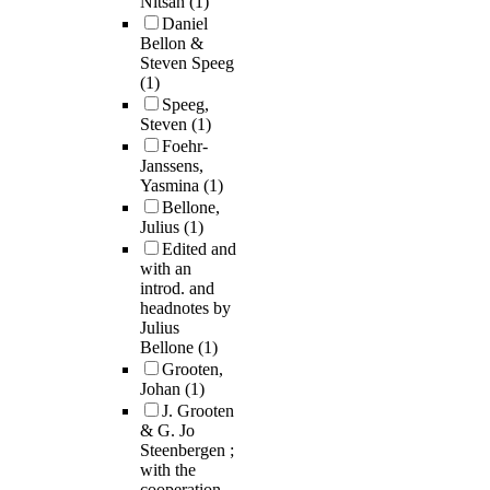
Nitsan
(1)
Daniel
Bellon &
Steven Speeg
(1)
Speeg,
Steven
(1)
Foehr-
Janssens,
Yasmina
(1)
Bellone,
Julius
(1)
Edited and
with an
introd. and
headnotes by
Julius
Bellone
(1)
Grooten,
Johan
(1)
J. Grooten
& G. Jo
Steenbergen ;
with the
cooperation