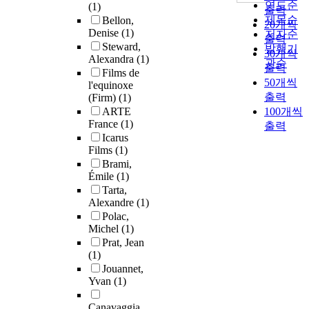
연도순
(1)
출력
제목순
Bellon,
20개씩
Denise
(1)
저자순
출력
Steward,
발행기
30개씩
Alexandra
(1)
관순
출력
Films de
50개씩
l'equinoxe
출력
(Firm)
(1)
ARTE
100개씩
France
(1)
출력
Icarus
Films
(1)
Brami,
Émile
(1)
Tarta,
Alexandre
(1)
Polac,
Michel
(1)
Prat, Jean
(1)
Jouannet,
Yvan
(1)
Canavaggia,