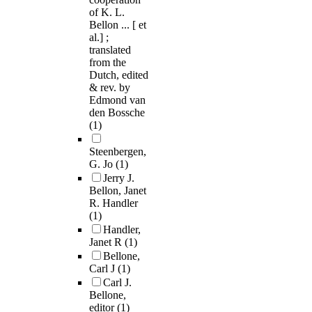
of K. L.
Bellon ... [ et
al.] ;
translated
from the
Dutch, edited
& rev. by
Edmond van
den Bossche
(1)
Steenbergen,
G. Jo
(1)
Jerry J.
Bellon, Janet
R. Handler
(1)
Handler,
Janet R
(1)
Bellone,
Carl J
(1)
Carl J.
Bellone,
editor
(1)