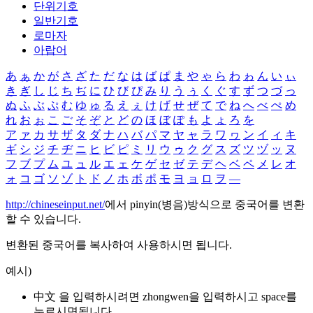
단위기호
일반기호
로마자
아랍어
あ
ぁ
か
が
さ
ざ
た
だ
な
は
ば
ぱ
ま
や
ゃ
ら
わ
ゎ
ん
い
ぃ
き
ぎ
し
じ
ち
ぢ
に
ひ
び
ぴ
み
り
う
ぅ
く
ぐ
す
ず
つ
づ
っ
ぬ
ふ
ぶ
ぷ
む
ゆ
ゅ
る
え
ぇ
け
げ
せ
ぜ
て
で
ね
へ
べ
ぺ
め
れ
お
ぉ
こ
ご
そ
ぞ
と
ど
の
ほ
ぼ
ぽ
も
よ
ょ
ろ
を
ア
ァ
カ
サ
ザ
タ
ダ
ナ
ハ
バ
パ
マ
ヤ
ャ
ラ
ワ
ヮ
ン
イ
ィ
キ
ギ
シ
ジ
チ
ヂ
ニ
ヒ
ビ
ピ
ミ
リ
ウ
ゥ
ク
グ
ス
ズ
ツ
ヅ
ッ
ヌ
フ
ブ
プ
ム
ユ
ュ
ル
エ
ェ
ケ
ゲ
セ
ゼ
テ
デ
ヘ
ベ
ペ
メ
レ
オ
ォ
コ
ゴ
ソ
ゾ
ト
ド
ノ
ホ
ボ
ポ
モ
ヨ
ョ
ロ
ヲ
―
http://chineseinput.net/
에서 pinyin(병음)방식으로 중국어를 변환
할 수 있습니다.
변환된 중국어를 복사하여 사용하시면 됩니다.
예시)
中文 을 입력하시려면
zhongwen
을 입력하시고 space를
누르시면됩니다.