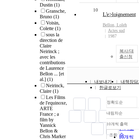
Dustin
(1)
10
Gransche,
L'e>loignement
Bruno
(1)
Voisin,
Bellon
, Loleh
Colette
(1)
Actes sud
sous la
1987
direction de
Claire
Neirinck ;
복사/대
avec les
출신청
contributions
de Laurence
Bellon ... [et
al.]
(1)
내보내기
내책장담
Neirinck,
한글로보기
Claire
(1)
Les Films
정확도순
de l'equinoxe,
ARTE
내림차순
France ; a
정확도
film by
순
10개씩 출력
Yannick
내림차순
인기도
Bellon &
순
조회
Chris Marker
10개씩