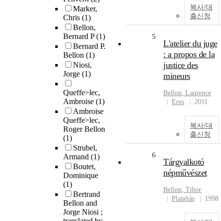
복사/대
Marker,
출신청
Chris
(1)
Bellon,
Bernard P
(1)
5
L'atelier du juge
Bernard P.
: a propos de la
Bellon
(1)
justice des
Niosi,
Jorge
(1)
mineurs
Queffe>lec,
Bellon
, Laurence
Ambroise
(1)
Eres
2011
Ambroise
Queffe>lec,
복사/대
Roger Bellon
출신청
(1)
Strubel,
6
Armand
(1)
Tárgyalkotó
Boutet,
népművészet
Dominique
(1)
Bellon
, Tibor
Bertrand
Planétás
1998
Bellon and
Jorge Niosi ;
translated by