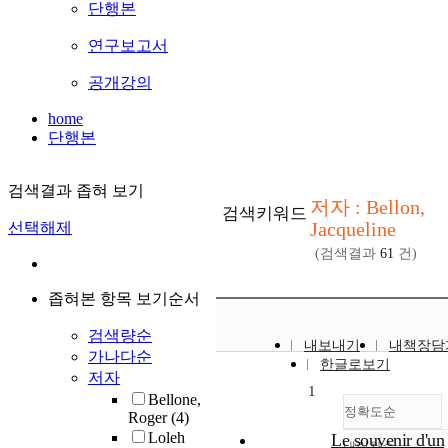
단행본
연구보고서
공개강의
home
단행본
검색결과 좁혀 보기
저자 : Bellon,
검색키워드
Jacqueline
선택해제
(검색결과
61
건)
좁혀본 항목 보기순서
검색량순
내보내기
내책장담
가나다순
한글로보기
저자
1
Bellone,
정확도순
Roger
(4)
Loleh
Le souvenir d'un
내림차순