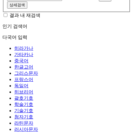
상세검색
결과 내 재검색
인기 검색어
다국어 입력
히라가나
가타카나
중국어
한글고어
그리스문자
프랑스어
독일어
히브리어
괄호기호
학술기호
기술기호
첨자기호
라틴문자
러시아문자