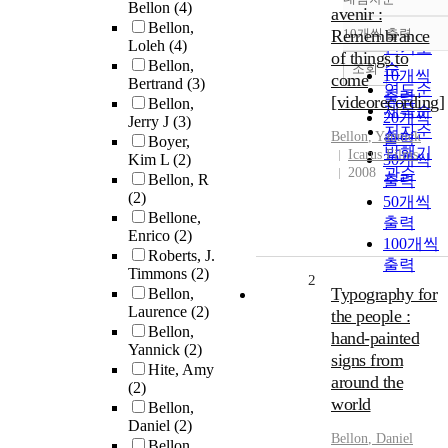
정확도
Bellon
(4)
avenir :
순
Bellon,
Remembrance
10개씩 출력
내림차순
Loleh
(4)
인기도
of things to
Bellon,
순
조회
10개씩
come
Bertrand
(3)
연도순
출력
[videorecording]
Bellon,
제목순
20개씩
Jerry J
(3)
저자순
Bellon
, Yannick
출력
Boyer,
발행기
Icarus Films
Kim L
(2)
30개씩
2008
관순
Bellon, R
출력
(2)
50개씩
Bellone,
출력
Enrico
(2)
100개씩
Roberts, J.
출력
Timmons
(2)
2
Typography for
Bellon,
Laurence
(2)
the people :
Bellon,
hand-painted
Yannick
(2)
signs from
Hite, Amy
around the
(2)
world
Bellon,
Daniel
(2)
Bellon
, Daniel
Bellon,