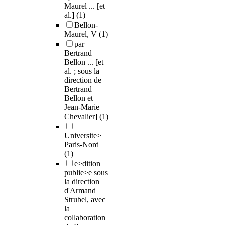
Maurel ... [et
al.]
(1)
Bellon-
Maurel, V
(1)
par
Bertrand
Bellon ... [et
al. ; sous la
direction de
Bertrand
Bellon et
Jean-Marie
Chevalier]
(1)
Universite>
Paris-Nord
(1)
e>dition
publie>e sous
la direction
d'Armand
Strubel, avec
la
collaboration