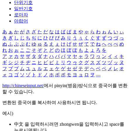
단위기호
일반기호
로마자
아랍어
あ
ぁ
か
が
さ
ざ
た
だ
な
は
ば
ぱ
ま
や
ゃ
ら
わ
ゎ
ん
い
ぃ
き
ぎ
し
じ
ち
ぢ
に
ひ
び
ぴ
み
り
う
ぅ
く
ぐ
す
ず
つ
づ
っ
ぬ
ふ
ぶ
ぷ
む
ゆ
ゅ
る
え
ぇ
け
げ
せ
ぜ
て
で
ね
へ
べ
ぺ
め
れ
お
ぉ
こ
ご
そ
ぞ
と
ど
の
ほ
ぼ
ぽ
も
よ
ょ
ろ
を
ア
ァ
カ
サ
ザ
タ
ダ
ナ
ハ
バ
パ
マ
ヤ
ャ
ラ
ワ
ヮ
ン
イ
ィ
キ
ギ
シ
ジ
チ
ヂ
ニ
ヒ
ビ
ピ
ミ
リ
ウ
ゥ
ク
グ
ス
ズ
ツ
ヅ
ッ
ヌ
フ
ブ
プ
ム
ユ
ュ
ル
エ
ェ
ケ
ゲ
セ
ゼ
テ
デ
ヘ
ベ
ペ
メ
レ
オ
ォ
コ
ゴ
ソ
ゾ
ト
ド
ノ
ホ
ボ
ポ
モ
ヨ
ョ
ロ
ヲ
―
http://chineseinput.net/
에서 pinyin(병음)방식으로 중국어를 변환
할 수 있습니다.
변환된 중국어를 복사하여 사용하시면 됩니다.
예시)
中文 을 입력하시려면
zhongwen
을 입력하시고 space를
누르시면됩니다.