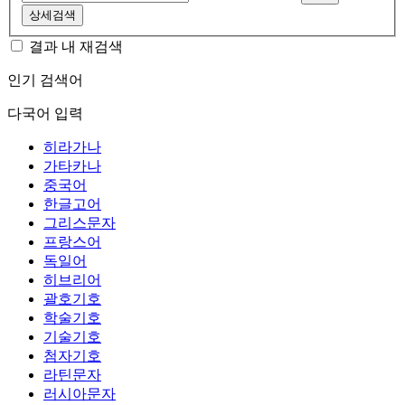
상세검색
결과 내 재검색
인기 검색어
다국어 입력
히라가나
가타카나
중국어
한글고어
그리스문자
프랑스어
독일어
히브리어
괄호기호
학술기호
기술기호
첨자기호
라틴문자
러시아문자