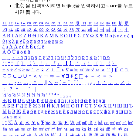
北京 을 입력하시려면
beijing
을 입력하시고 space를 누르
시면 됩니다.
ㅥ
ㅦ
ㅧ
ㅨ
ㅩ
ㅪ
ㅫ
ㅬ
ㅭ
ㅮ
ㅯ
ㅰ
ㅱ
ㅲ
ㅳ
ㅴ
ㅵ
ㅶ
ㅷ
ㅸ
ㅹ
ㅺ
ㅻ
ㅼ
ㅽ
ㅾ
ㅿ
ㆀ
ㆁ
ㆂ
ㆃ
ㆄ
ㆅ
ㆆ
ㆇ
ㆈ
ㆉ
ㆊ
ㆋ
ㆌ
ㆍ
ㆎ
Α
Β
Γ
Δ
Ε
Ζ
Η
Θ
Ι
Κ
Λ
Μ
Ν
Ξ
Ο
Π
Ρ
Σ
Τ
Υ
Φ
Χ
Ψ
Ω
α
β
γ
δ
ε
ζ
η
θ
ι
κ
λ
μ
ν
ξ
ο
π
ρ
σ
τ
υ
φ
χ
ψ
ω
á
à
Á
À
é
è
É
È
ç
Ç
ê
Ä
Ö
Ü
ä
ö
ü
ß
ְ
ֳ
ֲ
ֱ
ָ
ַ
ֵ
ֶ
ִ
ֹ
ּ
ֻ
ׂ
ׁ
ּ
ב
ה
נ
מ
צ
ת
ץ
ש
ד
ג
כ
ע
י
ח
ל
ך
ף
ק
ר
א
ט
ו
ן
ם
פ
‘
’
“
”
〔
〕
〈
〉
「
」
『
』
【
】
＂
（
）
［
］
｛
｝
±
×
÷
≠
≤
≥
∞
∴
♂
♀
∠
⊥
⌒
∂
∇
≡
≒
≪
≫
√
∽
∝
∵
∫
∬
∈
∋
⊆
⊇
⊂
⊃
∪
∩
∧
∨
￢
⇒
⇔
∀
∃
∮
∑
∏
＋
－
＜
＝
＞
、
。
·
‥
…
¨
〃
―
∥
＼
∼
´
～
ˇ
˘
˝
˚
˙
¸
˛
¡
¿
ː
！
＇
，
．
／
：
；
？
＾
＿
｀
｜
½
⅓
⅔
¼
¾
⅛
⅜
⅝
⅞
¹
²
³
⁴
ⁿ
₁
₂
₃
₄
Æ
Ð
Ħ
Ĳ
Ł
Ø
Œ
Þ
Ŧ
Ŋ
æ
đ
ð
ħ
ı
ĳ
ĸ
ŀ
ł
ø
œ
ß
þ
ŧ
ŋ
ŉ
А
Б
В
Г
Д
Е
Ё
Ж
З
И
Й
К
Л
М
Н
О
П
Р
С
Т
У
Ф
Х
Ц
Ч
Ш
Щ
Ъ
Ы
Ь
Э
Ю
Я
а
б
в
г
д
е
ё
ж
з
и
й
к
л
м
н
о
п
р
с
т
у
ф
х
ц
ч
ш
щ
ъ
ы
ь
э
ю
я
′
″
℃
Å
￠
￡
￥
¤
℉
‰
＄
％
Ｆ
￦
㎕
㎖
㎗
ℓ
㎘
㏄
㎣
㎤
㎥
㎦
㎙
㎚
㎛
㎜
㎝
㎞
㎟
㎠
㎡
㎢
㏊
㎍
㎎
㎏
㏏
㎈
㎉
㏈
㎧
㎨
㎰
㎱
㎲
㎳
㎴
㎵
㎶
㎷
㎸
㎹
㎀
㎁
㎂
㎃
㎄
㎺
㎻
㎽
㎾
㎿
㎐
㎑