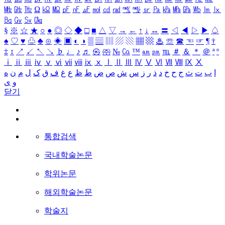
㎒
㎓
㎔
Ω
㏀
㏁
㎊
㎋
㎌
㏖
㏅
㎭
㎮
㎯
㏛
㎩
㎪
㎫
㎬
㏝
㏐
㏓
㏃
㏉
㏜
㏆
§
※
☆
★
○
●
◎
◇
◆
□
■
△
▽
→
←
↑
↓
↔
〓
◁
◀
▷
▶
♤
♠
♡
♥
♧
♣
⊙
◈
▣
◐
◑
▒
▤
▥
▨
▧
▦
▩
♨
☏
☎
☜
☞
¶
†
‡
↕
↗
↙
↖
↘
♭
♩
♪
♬
㉿
㈜
№
㏇
™
㏂
㏘
℡
＃
＆
＊
＠
ª
º
ⅰ
ⅱ
ⅲ
ⅳ
ⅴ
ⅵ
ⅶ
ⅷ
ⅸ
ⅹ
Ⅰ
Ⅱ
Ⅲ
Ⅳ
Ⅴ
Ⅵ
Ⅶ
Ⅷ
Ⅸ
Ⅹ
ا
ب
ت
ث
ج
ح
خ
د
ذ
ر
ز
س
ش
ص
ض
ط
ظ
ع
غ
ف
ق
ک
ل
م
ن
ه
و
ی
닫기
통합검색
국내학술논문
학위논문
해외학술논문
학술지