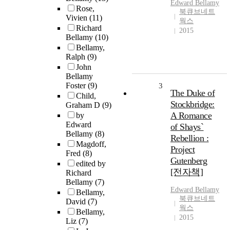
Edward
Bellamy
Rose,
북큐브네트
Vivien
(11)
웍스
Richard
2015
Bellamy
(10)
Bellamy,
Ralph
(9)
John
Bellamy
Foster
(9)
3
The Duke of
Child,
Stockbridge:
Graham D
(9)
A Romance
by
Edward
of Shays`
Bellamy
(8)
Rebellion :
Magdoff,
Project
Fred
(8)
Gutenberg
edited by
[전자책]
Richard
Bellamy
(7)
Edward
Bellamy
Bellamy,
북큐브네트
David
(7)
웍스
Bellamy,
2015
Liz
(7)