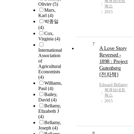
북큐브네트
Olivier
(5)
웍스
Marx,
2015
Karl
(4)
박종일
(4)
Cox,
Virginia
(4)
7
A Love Story
International
Reversed -
Association
of
1898 : Project
Agricultural
Gutenberg
Economists
[전자책]
(4)
Williams,
Edward
Bellamy
Paul
(4)
북큐브네트
Bailey,
웍스
David
(4)
2015
Bellamy,
Elizabeth J
(4)
Bellamy,
Joseph
(4)
8
Bellamy,