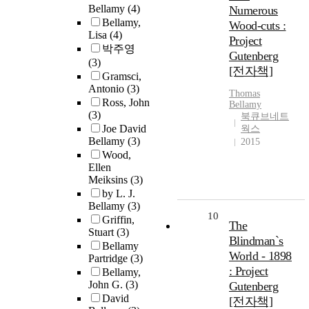
Bellamy
(4)
Numerous
Bellamy,
Wood-cuts :
Lisa
(4)
Project
박주영
Gutenberg
(3)
[전자책]
Gramsci,
Antonio
(3)
Thomas
Ross, John
Bellamy
(3)
북큐브네트
Joe David
웍스
Bellamy
(3)
2015
Wood,
Ellen
Meiksins
(3)
by L. J.
Bellamy
(3)
10
Griffin,
The
Stuart
(3)
Blindman`s
Bellamy
World - 1898
Partridge
(3)
: Project
Bellamy,
John G.
(3)
Gutenberg
David
[전자책]