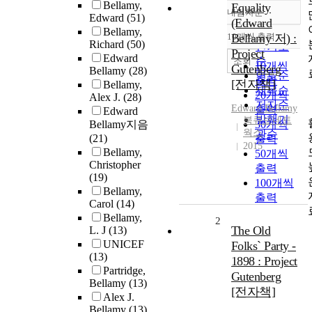
Bellamy,
Equality
내림차순
정확도
Edward
(51)
(Edward
Bellamy,
순
10개씩 출력
Bellamy 저) :
내림차순
Richard
(50)
인기도
Project
Edward
순
조회
10개씩
Gutenberg
Bellamy
(28)
연도순
출력
[전자책]
Bellamy,
제목순
20개씩
Alex J.
(28)
저자순
Edward
Bellamy
출력
Edward
발행기
북큐브네트
Bellamy지음
30개씩
웍스
관순
(21)
출력
2015
Bellamy,
50개씩
Christopher
출력
(19)
100개씩
Bellamy,
출력
Carol
(14)
Bellamy,
2
The Old
L. J
(13)
UNICEF
Folks` Party -
(13)
1898 : Project
Partridge,
Gutenberg
Bellamy
(13)
[전자책]
Alex J.
Bellamy
(13)