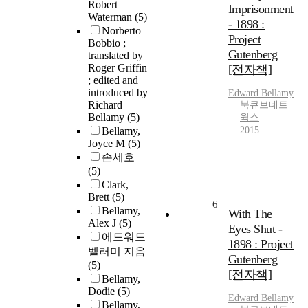
Robert
Imprisonment
Waterman
(5)
- 1898 :
Norberto
Project
Bobbio ;
Gutenberg
translated by
Roger Griffin
[전자책]
; edited and
introduced by
Edward
Bellamy
Richard
북큐브네트
Bellamy
(5)
웍스
Bellamy,
2015
Joyce M
(5)
손세호
(5)
Clark,
Brett
(5)
6
Bellamy,
With The
Alex J
(5)
Eyes Shut -
에드워드
1898 : Project
벨러미 지음
Gutenberg
(5)
[전자책]
Bellamy,
Dodie
(5)
Edward
Bellamy
Bellamy,