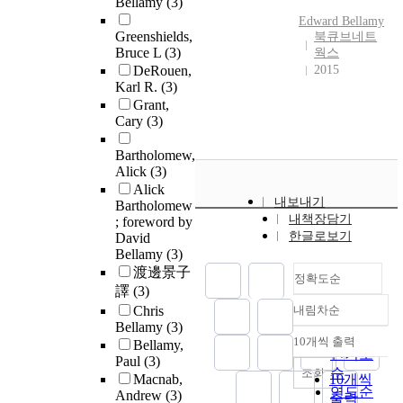
Bellamy
(3)
Edward
Bellamy
Greenshields,
북큐브네트
Bruce L
(3)
웍스
DeRouen,
2015
Karl R.
(3)
Grant,
Cary
(3)
Bartholomew,
Alick
(3)
Alick
내보내기
Bartholomew
내책장담기
; foreword by
한글로보기
David
Bellamy
(3)
渡邊景子
정확도순
譯
(3)
Chris
내림차순
정확도
Bellamy
(3)
순
10개씩 출력
Bellamy,
내림차순
인기도
Paul
(3)
순
조회
Macnab,
10개씩
연도순
Andrew
(3)
출력