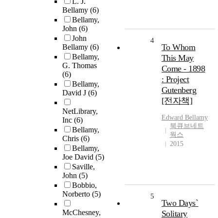
L. J.
Bellamy
(6)
Bellamy,
John
(6)
John
4
To Whom
Bellamy
(6)
Bellamy,
This May
G. Thomas
Come - 1898
(6)
: Project
Bellamy,
Gutenberg
David J
(6)
[전자책]
NetLibrary,
Edward
Bellamy
Inc
(6)
북큐브네트
Bellamy,
웍스
Chris
(6)
2015
Bellamy,
Joe David
(5)
Saville,
John
(5)
Bobbio,
Norberto
(5)
5
Two Days`
McChesney,
Solitary