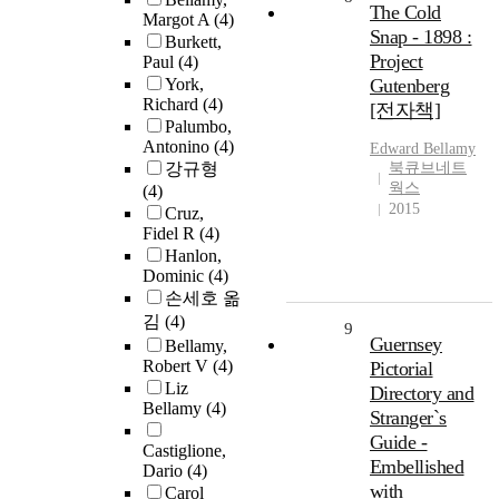
The Cold
Margot A
(4)
Snap - 1898 :
Burkett,
Project
Paul
(4)
York,
Gutenberg
Richard
(4)
[전자책]
Palumbo,
Antonino
(4)
Edward
Bellamy
강규형
북큐브네트
웍스
(4)
2015
Cruz,
Fidel R
(4)
Hanlon,
Dominic
(4)
손세호 옮
김
(4)
9
Guernsey
Bellamy,
Robert V
(4)
Pictorial
Liz
Directory and
Bellamy
(4)
Stranger`s
Guide -
Castiglione,
Embellished
Dario
(4)
with
Carol