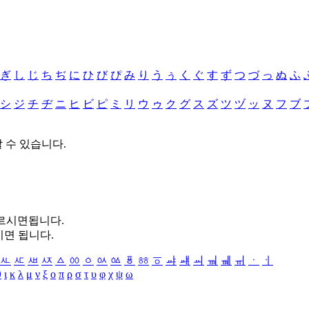
ぎ
し
じ
ち
ぢ
に
ひ
び
ぴ
み
り
う
ぅ
く
ぐ
す
ず
つ
づ
っ
ぬ
ふ
シ
ジ
チ
ヂ
ニ
ヒ
ビ
ピ
ミ
リ
ウ
ゥ
ク
グ
ス
ズ
ツ
ヅ
ッ
ヌ
フ
ブ
할 수 있습니다.
누르시면됩니다.
시면 됩니다.
ㅻ
ㅼ
ㅽ
ㅾ
ㅿ
ㆀ
ㆁ
ㆂ
ㆃ
ㆄ
ㆅ
ㆆ
ㆇ
ㆈ
ㆉ
ㆊ
ㆋ
ㆌ
ㆍ
ㆎ
θ
ι
κ
λ
μ
ν
ξ
ο
π
ρ
σ
τ
υ
φ
χ
ψ
ω