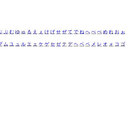
ぶ
ぷ
む
ゆ
ゅ
る
え
ぇ
け
げ
せ
ぜ
て
で
ね
へ
べ
ぺ
め
れ
お
ぉ
プ
ム
ユ
ュ
ル
エ
ェ
ケ
ゲ
セ
ゼ
テ
デ
ヘ
ベ
ペ
メ
レ
オ
ォ
コ
ゴ