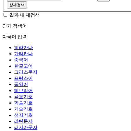
상세검색
결과 내 재검색
인기 검색어
다국어 입력
히라가나
가타카나
중국어
한글고어
그리스문자
프랑스어
독일어
히브리어
괄호기호
학술기호
기술기호
첨자기호
라틴문자
러시아문자