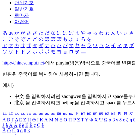
단위기호
일반기호
로마자
아랍어
あ
ぁ
か
が
さ
ざ
た
だ
な
は
ば
ぱ
ま
や
ゃ
ら
わ
ゎ
ん
い
ぃ
き
こ
ご
そ
ぞ
と
ど
の
ほ
ぼ
ぽ
も
よ
ょ
ろ
を
ア
ァ
カ
サ
ザ
タ
ダ
ナ
ハ
バ
パ
マ
ヤ
ャ
ラ
ワ
ヮ
ン
イ
ィ
キ
ギ
ソ
ゾ
ト
ド
ノ
ホ
ボ
ポ
モ
ヨ
ョ
ロ
ヲ
―
http://chineseinput.net/
에서 pinyin(병음)방식으로 중국어를 변환
변환된 중국어를 복사하여 사용하시면 됩니다.
예시)
中文 을 입력하시려면
zhongwen
을 입력하시고 space를
北京 을 입력하시려면
beijing
을 입력하시고 space를 누르
ㅥ
ㅦ
ㅧ
ㅨ
ㅩ
ㅪ
ㅫ
ㅬ
ㅭ
ㅮ
ㅯ
ㅰ
ㅱ
ㅲ
ㅳ
ㅴ
ㅵ
ㅶ
ㅷ
ㅸ
ㅹ
ㅺ
Α
Β
Γ
Δ
Ε
Ζ
Η
Θ
Ι
Κ
Λ
Μ
Ν
Ξ
Ο
Π
Ρ
Σ
Τ
Υ
Φ
Χ
Ψ
Ω
α
β
γ
δ
ε
ζ
η
á
à
Á
À
é
è
É
È
ç
Ç
ê
Ä
Ö
Ü
ä
ö
ü
ß