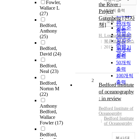
정확도
Fowler,
the River :
Wallace L
순
Project
10개씩 출력
내림차순
(27)
인기도
Gutenberg [전자
순
조회
10개씩
책]
Bedford,
연도순
출력
Anthony
제목순
H. Louisa
Bedford
(25)
20개씩
저자순
북큐브네트웍스
출력
2015
발행기
Bedford,
30개씩
David
(24)
관순
출력
50개씩
Bedford,
출력
Neal
(23)
100개씩
2
출력
Bedford,
Bedford institute
Norton M
of oceanography
(22)
: in review
Anthony
Bedford
Institute of
Bedford,
Oceanogrphy
Wallace
Bedford Institute
Fowler
(17)
of Oceanogrphy
Bedford,
복사/대