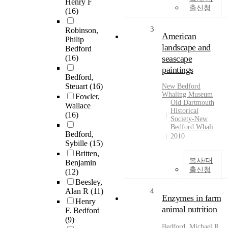
Henry F
출신청
(16)
3
Robinson,
American
Philip
landscape and
Bedford
(16)
seascape
paintings
Bedford,
Steuart
(16)
New
Bedford
Whaling Museum
Fowler,
Old Dartmouth
Wallace
Historical
(16)
Society-New
Bedford Whali
Bedford,
2010
Sybille
(15)
Britten,
복사/대
Benjamin
출신청
(12)
Beesley,
Alan R
(11)
4
Enzymes in farm
Henry
animal nutrition
F. Bedford
(9)
Bedford
, Michael R