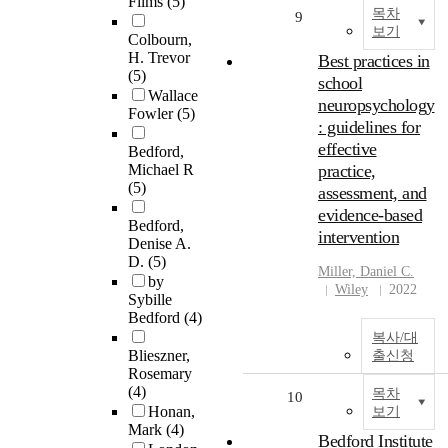
Films
(5)
목차
9
보기
Colbourn,
H. Trevor
Best practices in
(5)
school
Wallace
neuropsychology
Fowler
(5)
: guidelines for
effective
Bedford,
Michael R
practice,
(5)
assessment, and
evidence-based
Bedford,
intervention
Denise A.
D.
(5)
Miller, Daniel C.
by
Wiley
2022
Sybille
Bedford
(4)
복사/대
Blieszner,
출신청
Rosemary
(4)
목차
10
Honan,
보기
Mark
(4)
Bedford Institute