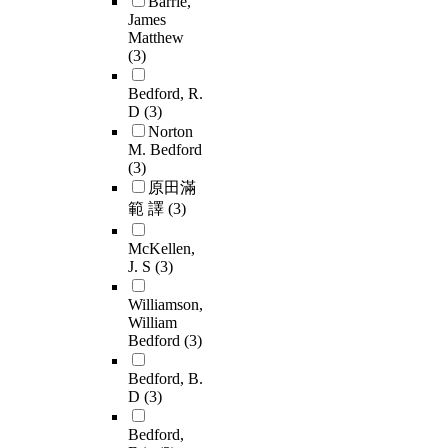
Barrie,
James
Matthew
(3)
Bedford, R.
D
(3)
Norton
M. Bedford
(3)
原田滿
範 譯
(3)
McKellen,
J. S
(3)
Williamson,
William
Bedford
(3)
Bedford, B.
D
(3)
Bedford,