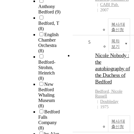
CABI Pub.
Anthony
2007
Bedford
(9)
Bedford, T
복사/대
(8)
출신청
English
Chamber
목차
5
Orchestra
보기
(8)
Nicole Nobody :
the
Bedford-
Strohm,
autobiography of
Heinrich
the Duchess of
(8)
Bedford
New
Bedford
Bedford
, Nicole
Whaling
Russell
Museum
Doubleday
(8)
1975
Bedford
Falls
복사/대
Company
출신청
(8)
by Alan