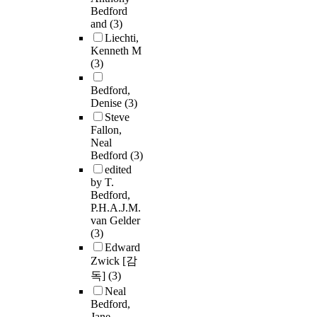
Bedford
and
(3)
Liechti,
Kenneth M
(3)
Bedford,
Denise
(3)
Steve
Fallon,
Neal
Bedford
(3)
edited
by T.
Bedford,
P.H.A.J.M.
van Gelder
(3)
Edward
Zwick [감
독]
(3)
Neal
Bedford,
Jane