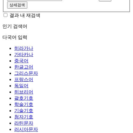
상세검색
결과 내 재검색
인기 검색어
다국어 입력
히라가나
가타카나
중국어
한글고어
그리스문자
프랑스어
독일어
히브리어
괄호기호
학술기호
기술기호
첨자기호
라틴문자
러시아문자