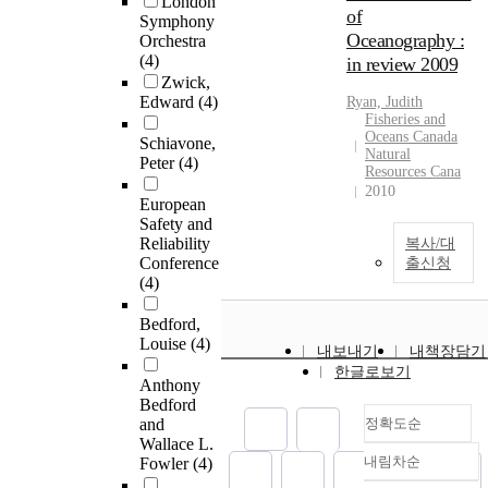
London
of
Symphony
Oceanography :
Orchestra
(4)
in review 2009
Zwick,
Edward
(4)
Ryan, Judith
Fisheries and
Oceans Canada
Schiavone,
Natural
Peter
(4)
Resources Cana
2010
European
Safety and
Reliability
복사/대
Conference
출신청
(4)
Bedford,
Louise
(4)
내보내기
내책장담기
한글로보기
Anthony
Bedford
and
정확도순
Wallace L.
내림차순
Fowler
(4)
정확도