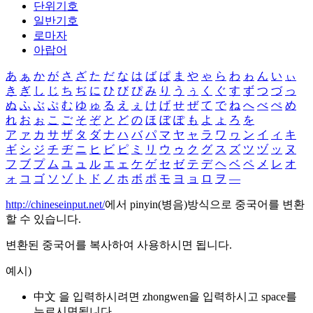
단위기호
일반기호
로마자
아랍어
あ
ぁ
か
が
さ
ざ
た
だ
な
は
ば
ぱ
ま
や
ゃ
ら
わ
ゎ
ん
い
ぃ
き
ぎ
し
じ
ち
ぢ
に
ひ
び
ぴ
み
り
う
ぅ
く
ぐ
す
ず
つ
づ
っ
ぬ
ふ
ぶ
ぷ
む
ゆ
ゅ
る
え
ぇ
け
げ
せ
ぜ
て
で
ね
へ
べ
ぺ
め
れ
お
ぉ
こ
ご
そ
ぞ
と
ど
の
ほ
ぼ
ぽ
も
よ
ょ
ろ
を
ア
ァ
カ
サ
ザ
タ
ダ
ナ
ハ
バ
パ
マ
ヤ
ャ
ラ
ワ
ヮ
ン
イ
ィ
キ
ギ
シ
ジ
チ
ヂ
ニ
ヒ
ビ
ピ
ミ
リ
ウ
ゥ
ク
グ
ス
ズ
ツ
ヅ
ッ
ヌ
フ
ブ
プ
ム
ユ
ュ
ル
エ
ェ
ケ
ゲ
セ
ゼ
テ
デ
ヘ
ベ
ペ
メ
レ
オ
ォ
コ
ゴ
ソ
ゾ
ト
ド
ノ
ホ
ボ
ポ
モ
ヨ
ョ
ロ
ヲ
―
http://chineseinput.net/
에서 pinyin(병음)방식으로 중국어를 변환
할 수 있습니다.
변환된 중국어를 복사하여 사용하시면 됩니다.
예시)
中文 을 입력하시려면
zhongwen
을 입력하시고 space를
누르시면됩니다.