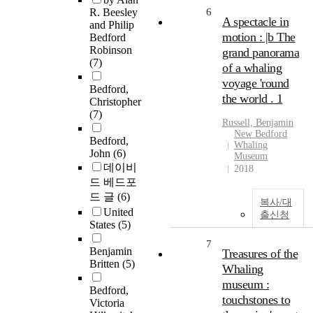
R. Beesley
6
A spectacle in
and Philip
motion : |b The
Bedford
Robinson
grand panorama
(7)
of a whaling
voyage 'round
Bedford,
the world . 1
Christopher
(7)
Russell, Benjamin
New Bedford
Bedford,
Whaling
John
(6)
Museum
데이비
2018
드 베드포
드 글
(6)
복사/대
United
출신청
States
(5)
7
Benjamin
Treasures of the
Britten
(5)
Whaling
museum :
Bedford,
touchstones to
Victoria