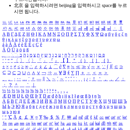
北京 을 입력하시려면
beijing
을 입력하시고 space를 누르
시면 됩니다.
ㅥ
ㅦ
ㅧ
ㅨ
ㅩ
ㅪ
ㅫ
ㅬ
ㅭ
ㅮ
ㅯ
ㅰ
ㅱ
ㅲ
ㅳ
ㅴ
ㅵ
ㅶ
ㅷ
ㅸ
ㅹ
ㅺ
ㅻ
ㅼ
ㅽ
ㅾ
ㅿ
ㆀ
ㆁ
ㆂ
ㆃ
ㆄ
ㆅ
ㆆ
ㆇ
ㆈ
ㆉ
ㆊ
ㆋ
ㆌ
ㆍ
ㆎ
Α
Β
Γ
Δ
Ε
Ζ
Η
Θ
Ι
Κ
Λ
Μ
Ν
Ξ
Ο
Π
Ρ
Σ
Τ
Υ
Φ
Χ
Ψ
Ω
α
β
γ
δ
ε
ζ
η
θ
ι
κ
λ
μ
ν
ξ
ο
π
ρ
σ
τ
υ
φ
χ
ψ
ω
á
à
Á
À
é
è
É
È
ç
Ç
ê
Ä
Ö
Ü
ä
ö
ü
ß
ְ
ֳ
ֲ
ֱ
ָ
ַ
ֵ
ֶ
ִ
ֹ
ּ
ֻ
ׂ
ׁ
ּ
ב
ה
נ
מ
צ
ת
ץ
ש
ד
ג
כ
ע
י
ח
ל
ך
ף
ק
ר
א
ט
ו
ן
ם
פ
‘
’
“
”
〔
〕
〈
〉
「
」
『
』
【
】
＂
（
）
［
］
｛
｝
±
×
÷
≠
≤
≥
∞
∴
♂
♀
∠
⊥
⌒
∂
∇
≡
≒
≪
≫
√
∽
∝
∵
∫
∬
∈
∋
⊆
⊇
⊂
⊃
∪
∩
∧
∨
￢
⇒
⇔
∀
∃
∮
∑
∏
＋
－
＜
＝
＞
、
。
·
‥
…
¨
〃
―
∥
＼
∼
´
～
ˇ
˘
˝
˚
˙
¸
˛
¡
¿
ː
！
＇
，
．
／
：
；
？
＾
＿
｀
｜
½
⅓
⅔
¼
¾
⅛
⅜
⅝
⅞
¹
²
³
⁴
ⁿ
₁
₂
₃
₄
Æ
Ð
Ħ
Ĳ
Ł
Ø
Œ
Þ
Ŧ
Ŋ
æ
đ
ð
ħ
ı
ĳ
ĸ
ŀ
ł
ø
œ
ß
þ
ŧ
ŋ
ŉ
А
Б
В
Г
Д
Е
Ё
Ж
З
И
Й
К
Л
М
Н
О
П
Р
С
Т
У
Ф
Х
Ц
Ч
Ш
Щ
Ъ
Ы
Ь
Э
Ю
Я
а
б
в
г
д
е
ё
ж
з
и
й
к
л
м
н
о
п
р
с
т
у
ф
х
ц
ч
ш
щ
ъ
ы
ь
э
ю
я
′
″
℃
Å
￠
￡
￥
¤
℉
‰
＄
％
Ｆ
￦
㎕
㎖
㎗
ℓ
㎘
㏄
㎣
㎤
㎥
㎦
㎙
㎚
㎛
㎜
㎝
㎞
㎟
㎠
㎡
㎢
㏊
㎍
㎎
㎏
㏏
㎈
㎉
㏈
㎧
㎨
㎰
㎱
㎲
㎳
㎴
㎵
㎶
㎷
㎸
㎹
㎀
㎁
㎂
㎃
㎄
㎺
㎻
㎽
㎾
㎿
㎐
㎑