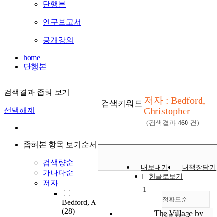
단행본
연구보고서
공개강의
home
단행본
검색결과 좁혀 보기
저자 : Bedford,
검색키워드
Christopher
선택해제
(검색결과
460
건)
좁혀본 항목 보기순서
검색량순
내보내기
내책장담기
가나다순
한글로보기
저자
1
정확도순
Bedford, A
(28)
The Village by
내림차순