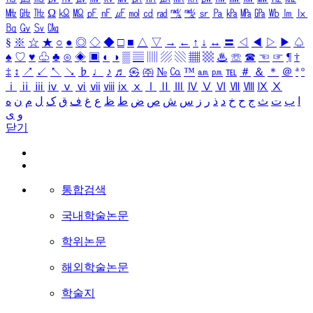
㎒
㎓
㎔
Ω
㏀
㏁
㎊
㎋
㎌
㏖
㏅
㎭
㎮
㎯
㏛
㎩
㎪
㎫
㎬
㏝
㏐
㏓
㏃
㏉
㏜
㏆
§
※
☆
★
○
●
◎
◇
◆
□
■
△
▽
→
←
↑
↓
↔
〓
◁
◀
▷
▶
♤
♠
♡
♥
♧
♣
⊙
◈
▣
◐
◑
▒
▤
▥
▨
▧
▦
▩
♨
☏
☎
☜
☞
¶
†
‡
↕
↗
↙
↖
↘
♭
♩
♪
♬
㉿
㈜
№
㏇
™
㏂
㏘
℡
＃
＆
＊
＠
ª
º
ⅰ
ⅱ
ⅲ
ⅳ
ⅴ
ⅵ
ⅶ
ⅷ
ⅸ
ⅹ
Ⅰ
Ⅱ
Ⅲ
Ⅳ
Ⅴ
Ⅵ
Ⅶ
Ⅷ
Ⅸ
Ⅹ
ا
ب
ت
ث
ج
ح
خ
د
ذ
ر
ز
س
ش
ص
ض
ط
ظ
ع
غ
ف
ق
ک
ل
م
ن
ه
و
ی
닫기
통합검색
국내학술논문
학위논문
해외학술논문
학술지