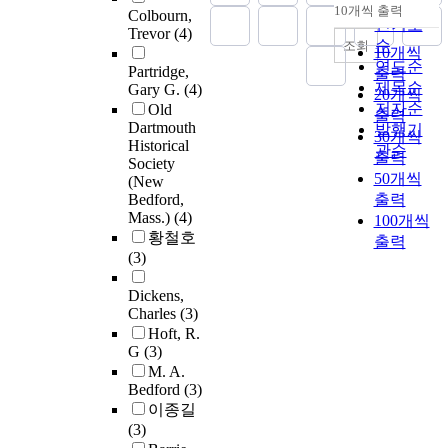
순
10개씩 출력
Colbourn,
내림차순
인기도
Trevor
(4)
순
조회
10개씩
연도순
Partridge,
출력
제목순
Gary G.
(4)
20개씩
저자순
Old
출력
Dartmouth
발행기
30개씩
Historical
관순
출력
Society
50개씩
(New
Bedford,
출력
Mass.)
(4)
100개씩
황철호
출력
(3)
Dickens,
Charles
(3)
Hoft, R.
G
(3)
M. A.
Bedford
(3)
이종길
(3)