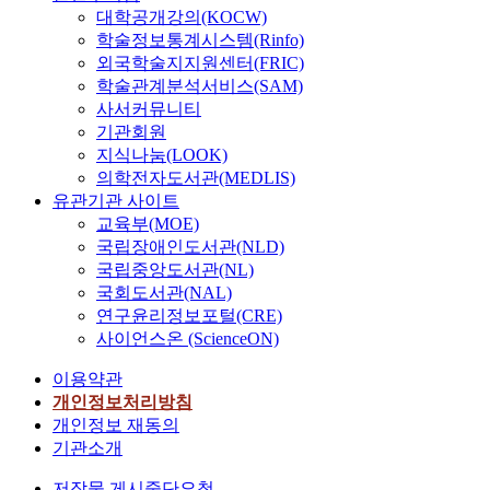
대학공개강의(KOCW)
학술정보통계시스템(Rinfo)
외국학술지지원센터(FRIC)
학술관계분석서비스(SAM)
사서커뮤니티
기관회원
지식나눔(LOOK)
의학전자도서관(MEDLIS)
유관기관 사이트
교육부(MOE)
국립장애인도서관(NLD)
국립중앙도서관(NL)
국회도서관(NAL)
연구윤리정보포털(CRE)
사이언스온 (ScienceON)
이용약관
개인정보처리방침
개인정보 재동의
기관소개
저작물 게시중단요청