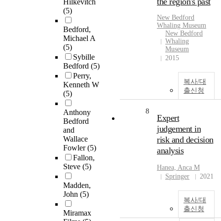
the region's past
Hilkevitch
(5)
New
Bedford
Whaling Museum
Bedford,
New Bedford
Michael A
Whaling
(5)
Museum
Sybille
2015
Bedford
(5)
Perry,
복사/대
Kenneth W
출신청
(5)
8
Anthony
Expert
Bedford
judgement in
and
Wallace
risk and decision
Fowler
(5)
analysis
Fallon,
Steve
(5)
Hanea, Anca M
Springer
2021
Madden,
John
(5)
복사/대
출신청
Miramax