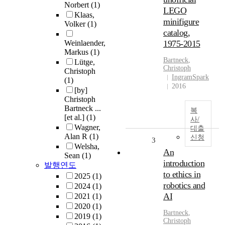
Norbert
(1)
LEGO
Klaas,
minifigure
Volker
(1)
catalog,
Weinlaender,
1975-2015
Markus
(1)
Bartneck
,
Lütge,
Christoph
Christoph
IngramSpark
(1)
2016
[by]
Christoph
Bartneck ...
복
[et al.]
(1)
사/
Wagner,
대출
Alan R
(1)
신청
3
Welsha,
An
Sean
(1)
introduction
발행연도
to ethics in
2025
(1)
robotics and
2024
(1)
AI
2021
(1)
2020
(1)
Bartneck
,
2019
(1)
Christoph