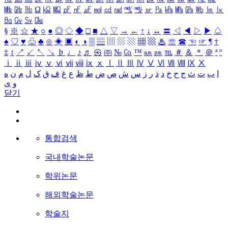
㎒
㎓
㎔
Ω
㏀
㏁
㎊
㎋
㎌
㏖
㏅
㎭
㎮
㎯
㏛
㎩
㎪
㎫
㎬
㏝
㏐
㏓
㏃
㏉
㏜
㏆
§
※
☆
★
○
●
◎
◇
◆
□
■
△
▽
→
←
↑
↓
↔
〓
◁
◀
▷
▶
♤
♠
♡
♥
♧
♣
⊙
◈
▣
◐
◑
▒
▤
▥
▨
▧
▦
▩
♨
☏
☎
☜
☞
¶
†
‡
↕
↗
↙
↖
↘
♭
♩
♪
♬
㉿
㈜
№
㏇
™
㏂
㏘
℡
＃
＆
＊
＠
ª
º
ⅰ
ⅱ
ⅲ
ⅳ
ⅴ
ⅵ
ⅶ
ⅷ
ⅸ
ⅹ
Ⅰ
Ⅱ
Ⅲ
Ⅳ
Ⅴ
Ⅵ
Ⅶ
Ⅷ
Ⅸ
Ⅹ
ا
ب
ت
ث
ج
ح
خ
د
ذ
ر
ز
س
ش
ص
ض
ط
ظ
ع
غ
ف
ق
ک
ل
م
ن
ه
و
ی
닫기
통합검색
국내학술논문
학위논문
해외학술논문
학술지