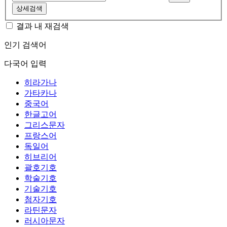
상세검색
결과 내 재검색
인기 검색어
다국어 입력
히라가나
가타카나
중국어
한글고어
그리스문자
프랑스어
독일어
히브리어
괄호기호
학술기호
기술기호
첨자기호
라틴문자
러시아문자