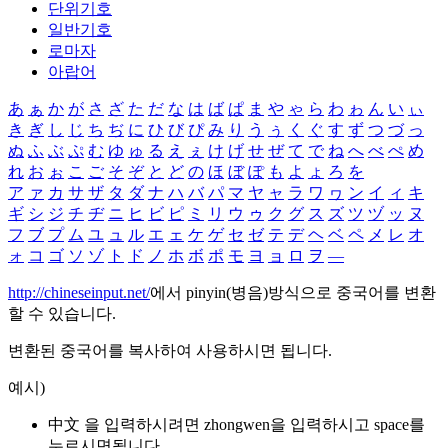
단위기호
일반기호
로마자
아랍어
あ
ぁ
か
が
さ
ざ
た
だ
な
は
ば
ぱ
ま
や
ゃ
ら
わ
ゎ
ん
い
ぃ
き
ぎ
し
じ
ち
ぢ
に
ひ
び
ぴ
み
り
う
ぅ
く
ぐ
す
ず
つ
づ
っ
ぬ
ふ
ぶ
ぷ
む
ゆ
ゅ
る
え
ぇ
け
げ
せ
ぜ
て
で
ね
へ
べ
ぺ
め
れ
お
ぉ
こ
ご
そ
ぞ
と
ど
の
ほ
ぼ
ぽ
も
よ
ょ
ろ
を
ア
ァ
カ
サ
ザ
タ
ダ
ナ
ハ
バ
パ
マ
ヤ
ャ
ラ
ワ
ヮ
ン
イ
ィ
キ
ギ
シ
ジ
チ
ヂ
ニ
ヒ
ビ
ピ
ミ
リ
ウ
ゥ
ク
グ
ス
ズ
ツ
ヅ
ッ
ヌ
フ
ブ
プ
ム
ユ
ュ
ル
エ
ェ
ケ
ゲ
セ
ゼ
テ
デ
ヘ
ベ
ペ
メ
レ
オ
ォ
コ
ゴ
ソ
ゾ
ト
ド
ノ
ホ
ボ
ポ
モ
ヨ
ョ
ロ
ヲ
―
http://chineseinput.net/
에서 pinyin(병음)방식으로 중국어를 변환
할 수 있습니다.
변환된 중국어를 복사하여 사용하시면 됩니다.
예시)
中文 을 입력하시려면
zhongwen
을 입력하시고 space를
누르시면됩니다.