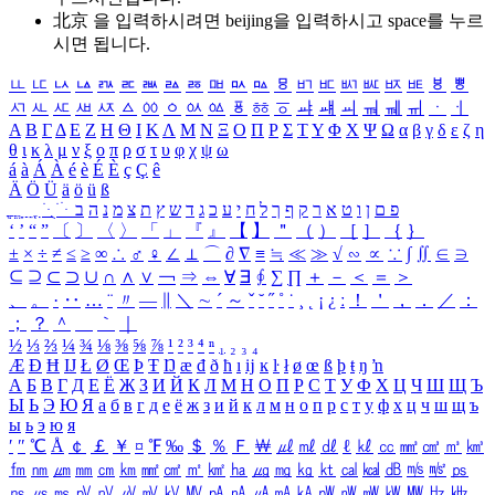
北京 을 입력하시려면
beijing
을 입력하시고 space를 누르
시면 됩니다.
ㅥ
ㅦ
ㅧ
ㅨ
ㅩ
ㅪ
ㅫ
ㅬ
ㅭ
ㅮ
ㅯ
ㅰ
ㅱ
ㅲ
ㅳ
ㅴ
ㅵ
ㅶ
ㅷ
ㅸ
ㅹ
ㅺ
ㅻ
ㅼ
ㅽ
ㅾ
ㅿ
ㆀ
ㆁ
ㆂ
ㆃ
ㆄ
ㆅ
ㆆ
ㆇ
ㆈ
ㆉ
ㆊ
ㆋ
ㆌ
ㆍ
ㆎ
Α
Β
Γ
Δ
Ε
Ζ
Η
Θ
Ι
Κ
Λ
Μ
Ν
Ξ
Ο
Π
Ρ
Σ
Τ
Υ
Φ
Χ
Ψ
Ω
α
β
γ
δ
ε
ζ
η
θ
ι
κ
λ
μ
ν
ξ
ο
π
ρ
σ
τ
υ
φ
χ
ψ
ω
á
à
Á
À
é
è
É
È
ç
Ç
ê
Ä
Ö
Ü
ä
ö
ü
ß
ְ
ֳ
ֲ
ֱ
ָ
ַ
ֵ
ֶ
ִ
ֹ
ּ
ֻ
ׂ
ׁ
ּ
ב
ה
נ
מ
צ
ת
ץ
ש
ד
ג
כ
ע
י
ח
ל
ך
ף
ק
ר
א
ט
ו
ן
ם
פ
‘
’
“
”
〔
〕
〈
〉
「
」
『
』
【
】
＂
（
）
［
］
｛
｝
±
×
÷
≠
≤
≥
∞
∴
♂
♀
∠
⊥
⌒
∂
∇
≡
≒
≪
≫
√
∽
∝
∵
∫
∬
∈
∋
⊆
⊇
⊂
⊃
∪
∩
∧
∨
￢
⇒
⇔
∀
∃
∮
∑
∏
＋
－
＜
＝
＞
、
。
·
‥
…
¨
〃
―
∥
＼
∼
´
～
ˇ
˘
˝
˚
˙
¸
˛
¡
¿
ː
！
＇
，
．
／
：
；
？
＾
＿
｀
｜
½
⅓
⅔
¼
¾
⅛
⅜
⅝
⅞
¹
²
³
⁴
ⁿ
₁
₂
₃
₄
Æ
Ð
Ħ
Ĳ
Ł
Ø
Œ
Þ
Ŧ
Ŋ
æ
đ
ð
ħ
ı
ĳ
ĸ
ŀ
ł
ø
œ
ß
þ
ŧ
ŋ
ŉ
А
Б
В
Г
Д
Е
Ё
Ж
З
И
Й
К
Л
М
Н
О
П
Р
С
Т
У
Ф
Х
Ц
Ч
Ш
Щ
Ъ
Ы
Ь
Э
Ю
Я
а
б
в
г
д
е
ё
ж
з
и
й
к
л
м
н
о
п
р
с
т
у
ф
х
ц
ч
ш
щ
ъ
ы
ь
э
ю
я
′
″
℃
Å
￠
￡
￥
¤
℉
‰
＄
％
Ｆ
￦
㎕
㎖
㎗
ℓ
㎘
㏄
㎣
㎤
㎥
㎦
㎙
㎚
㎛
㎜
㎝
㎞
㎟
㎠
㎡
㎢
㏊
㎍
㎎
㎏
㏏
㎈
㎉
㏈
㎧
㎨
㎰
㎱
㎲
㎳
㎴
㎵
㎶
㎷
㎸
㎹
㎀
㎁
㎂
㎃
㎄
㎺
㎻
㎽
㎾
㎿
㎐
㎑