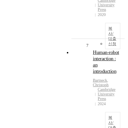
Cambridge
University
Press
2020
복
사/
대출
신청
7
Human-robot
interaction :
an
introduction
Bartneck
,
Christoph
Cambridge
University
Press
2024
복
사/
대출