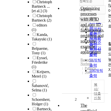
정확도순
Christoph
Bartneck ...
Optimizing
내림차순
[et al.]
(3)
정확도
processes
Christoph
순
10개씩 출력
with RFID
Bartneck
(2)
내림차순
인기도
and auto ID :
editors
순
조회
10개씩
(1)
fundamentals,
연도순
출력
Kanda,
problems and
제목순
Takayuki
(1)
20개씩
solutions,
저자순
출력
example
발행기
Belpaeme,
30개씩
applications
Tony
(1)
관순
출력
Eyssel,
Bartneck
50개씩
,
Friederike
Norbert
출력
(1)
Publicis
100개씩
Keijsers,
2009
출력
Merel
(1)
복
Šabanović,
사/
Selma
(1)
대출
신청
Schoenherr,
2
Holger
(1)
The
Bartneck,
unofficial