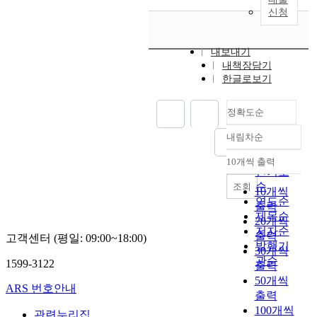
신청
내보내기
내책장담기
한글로보기
정확도순
내림차순
정확도
순
10개씩 출력
내림차순
인기도
순
조회
10개씩
연도순
출력
제목순
20개씩
저자순
출력
고객센터 (평일: 09:00~18:00)
발행기
30개씩
관순
1599-3122
출력
50개씩
ARS 번호안내
출력
100개씩
관련누리집