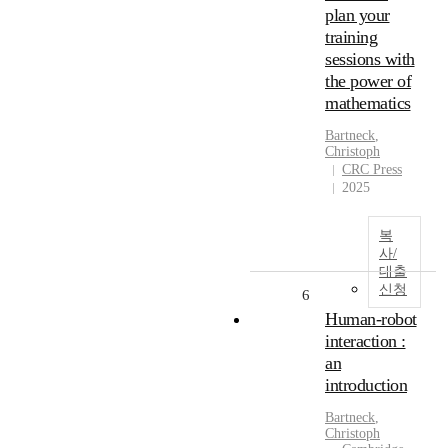
plan your
training
sessions with
the power of
mathematics
Bartneck
,
Christoph
CRC Press
2025
복
사/
대출
신청
6
Human-robot
interaction :
an
introduction
Bartneck
,
Christoph