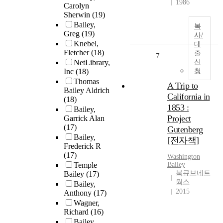
1986
Carolyn
Sherwin
(19)
Bailey,
복
Greg
(19)
사/
Knebel,
대
Fletcher
(18)
출
7
NetLibrary,
신
Inc
(18)
청
Thomas
A Trip to
Bailey Aldrich
California in
(18)
1853 :
Bailey,
Project
Garrick Alan
(17)
Gutenberg
Bailey,
[전자책]
Frederick R
(17)
Washington
Temple
Bailey
북큐브네트
Bailey
(17)
웍스
Bailey,
2015
Anthony
(17)
Wagner,
Richard
(16)
Bailey,