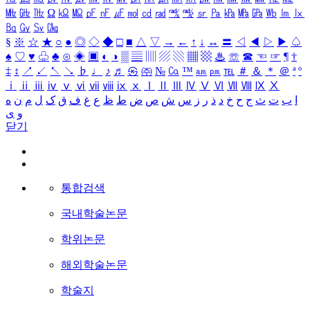
㎒
㎓
㎔
Ω
㏀
㏁
㎊
㎋
㎌
㏖
㏅
㎭
㎮
㎯
㏛
㎩
㎪
㎫
㎬
㏝
㏐
㏓
㏃
㏉
㏜
㏆
§
※
☆
★
○
●
◎
◇
◆
□
■
△
▽
→
←
↑
↓
↔
〓
◁
◀
▷
▶
♤
♠
♡
♥
♧
♣
⊙
◈
▣
◐
◑
▒
▤
▥
▨
▧
▦
▩
♨
☏
☎
☜
☞
¶
†
‡
↕
↗
↙
↖
↘
♭
♩
♪
♬
㉿
㈜
№
㏇
™
㏂
㏘
℡
＃
＆
＊
＠
ª
º
ⅰ
ⅱ
ⅲ
ⅳ
ⅴ
ⅵ
ⅶ
ⅷ
ⅸ
ⅹ
Ⅰ
Ⅱ
Ⅲ
Ⅳ
Ⅴ
Ⅵ
Ⅶ
Ⅷ
Ⅸ
Ⅹ
ا
ب
ت
ث
ج
ح
خ
د
ذ
ر
ز
س
ش
ص
ض
ط
ظ
ع
غ
ف
ق
ک
ل
م
ن
ه
و
ی
닫기
통합검색
국내학술논문
학위논문
해외학술논문
학술지