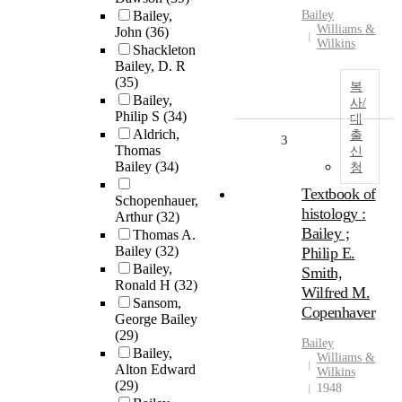
Bailey,
Bailey
Williams &
John
(36)
Wilkins
Shackleton
Bailey, D. R
(35)
복
Bailey,
사/
Philip S
(34)
대
Aldrich,
출
3
Thomas
신
Bailey
(34)
청
Textbook of
Schopenhauer,
histology :
Arthur
(32)
Bailey ;
Thomas A.
Bailey
(32)
Philip E.
Bailey,
Smith,
Ronald H
(32)
Wilfred M.
Sansom,
Copenhaver
George Bailey
(29)
Bailey
Bailey,
Williams &
Alton Edward
Wilkins
(29)
1948