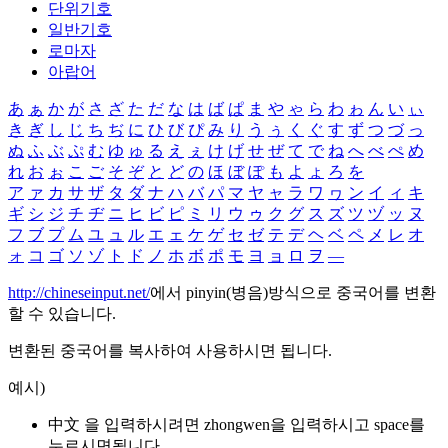
단위기호
일반기호
로마자
아랍어
あ
ぁ
か
が
さ
ざ
た
だ
な
は
ば
ぱ
ま
や
ゃ
ら
わ
ゎ
ん
い
ぃ
き
ぎ
し
じ
ち
ぢ
に
ひ
び
ぴ
み
り
う
ぅ
く
ぐ
す
ず
つ
づ
っ
ぬ
ふ
ぶ
ぷ
む
ゆ
ゅ
る
え
ぇ
け
げ
せ
ぜ
て
で
ね
へ
べ
ぺ
め
れ
お
ぉ
こ
ご
そ
ぞ
と
ど
の
ほ
ぼ
ぽ
も
よ
ょ
ろ
を
ア
ァ
カ
サ
ザ
タ
ダ
ナ
ハ
バ
パ
マ
ヤ
ャ
ラ
ワ
ヮ
ン
イ
ィ
キ
ギ
シ
ジ
チ
ヂ
ニ
ヒ
ビ
ピ
ミ
リ
ウ
ゥ
ク
グ
ス
ズ
ツ
ヅ
ッ
ヌ
フ
ブ
プ
ム
ユ
ュ
ル
エ
ェ
ケ
ゲ
セ
ゼ
テ
デ
ヘ
ベ
ペ
メ
レ
オ
ォ
コ
ゴ
ソ
ゾ
ト
ド
ノ
ホ
ボ
ポ
モ
ヨ
ョ
ロ
ヲ
―
http://chineseinput.net/
에서 pinyin(병음)방식으로 중국어를 변환
할 수 있습니다.
변환된 중국어를 복사하여 사용하시면 됩니다.
예시)
中文 을 입력하시려면
zhongwen
을 입력하시고 space를
누르시면됩니다.