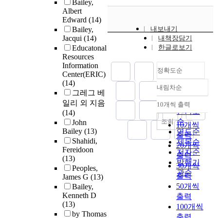
Bailey,
Albert
Edward
(14)
Bailey,
내보내기
Jacqui
(14)
내책장담기
Educatonal
한글로보기
Resources
Information
정확도순
Center(ERIC)
(14)
내림차순
정확도
그레그 베
순
일리 외 지음
10개씩 출력
내림차순
인기도
(14)
순
조회
John
10개씩
Bailey
(13)
연도순
출력
Shahidi,
제목순
20개씩
Fereidoon
저자순
출력
(13)
발행기
30개씩
Peoples,
관순
출력
James G
(13)
50개씩
Bailey,
Kenneth D
출력
(13)
100개씩
by Thomas
출력