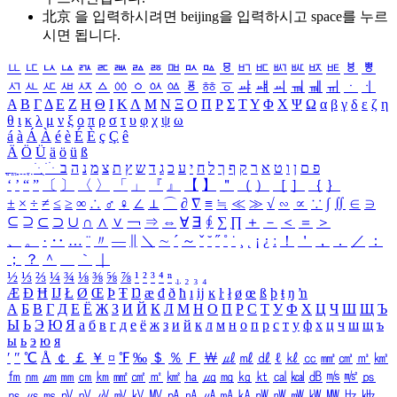
北京 을 입력하시려면
beijing
을 입력하시고 space를 누르
시면 됩니다.
ㅥ
ㅦ
ㅧ
ㅨ
ㅩ
ㅪ
ㅫ
ㅬ
ㅭ
ㅮ
ㅯ
ㅰ
ㅱ
ㅲ
ㅳ
ㅴ
ㅵ
ㅶ
ㅷ
ㅸ
ㅹ
ㅺ
ㅻ
ㅼ
ㅽ
ㅾ
ㅿ
ㆀ
ㆁ
ㆂ
ㆃ
ㆄ
ㆅ
ㆆ
ㆇ
ㆈ
ㆉ
ㆊ
ㆋ
ㆌ
ㆍ
ㆎ
Α
Β
Γ
Δ
Ε
Ζ
Η
Θ
Ι
Κ
Λ
Μ
Ν
Ξ
Ο
Π
Ρ
Σ
Τ
Υ
Φ
Χ
Ψ
Ω
α
β
γ
δ
ε
ζ
η
θ
ι
κ
λ
μ
ν
ξ
ο
π
ρ
σ
τ
υ
φ
χ
ψ
ω
á
à
Á
À
é
è
É
È
ç
Ç
ê
Ä
Ö
Ü
ä
ö
ü
ß
ְ
ֳ
ֲ
ֱ
ָ
ַ
ֵ
ֶ
ִ
ֹ
ּ
ֻ
ׂ
ׁ
ּ
ב
ה
נ
מ
צ
ת
ץ
ש
ד
ג
כ
ע
י
ח
ל
ך
ף
ק
ר
א
ט
ו
ן
ם
פ
‘
’
“
”
〔
〕
〈
〉
「
」
『
』
【
】
＂
（
）
［
］
｛
｝
±
×
÷
≠
≤
≥
∞
∴
♂
♀
∠
⊥
⌒
∂
∇
≡
≒
≪
≫
√
∽
∝
∵
∫
∬
∈
∋
⊆
⊇
⊂
⊃
∪
∩
∧
∨
￢
⇒
⇔
∀
∃
∮
∑
∏
＋
－
＜
＝
＞
、
。
·
‥
…
¨
〃
―
∥
＼
∼
´
～
ˇ
˘
˝
˚
˙
¸
˛
¡
¿
ː
！
＇
，
．
／
：
；
？
＾
＿
｀
｜
½
⅓
⅔
¼
¾
⅛
⅜
⅝
⅞
¹
²
³
⁴
ⁿ
₁
₂
₃
₄
Æ
Ð
Ħ
Ĳ
Ł
Ø
Œ
Þ
Ŧ
Ŋ
æ
đ
ð
ħ
ı
ĳ
ĸ
ŀ
ł
ø
œ
ß
þ
ŧ
ŋ
ŉ
А
Б
В
Г
Д
Е
Ё
Ж
З
И
Й
К
Л
М
Н
О
П
Р
С
Т
У
Ф
Х
Ц
Ч
Ш
Щ
Ъ
Ы
Ь
Э
Ю
Я
а
б
в
г
д
е
ё
ж
з
и
й
к
л
м
н
о
п
р
с
т
у
ф
х
ц
ч
ш
щ
ъ
ы
ь
э
ю
я
′
″
℃
Å
￠
￡
￥
¤
℉
‰
＄
％
Ｆ
￦
㎕
㎖
㎗
ℓ
㎘
㏄
㎣
㎤
㎥
㎦
㎙
㎚
㎛
㎜
㎝
㎞
㎟
㎠
㎡
㎢
㏊
㎍
㎎
㎏
㏏
㎈
㎉
㏈
㎧
㎨
㎰
㎱
㎲
㎳
㎴
㎵
㎶
㎷
㎸
㎹
㎀
㎁
㎂
㎃
㎄
㎺
㎻
㎽
㎾
㎿
㎐
㎑