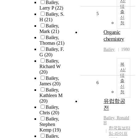
사/
Bailey,
대
Larry P
(22)
출
5
Bailey, S.
신
H
(21)
청
Bailey,
Mark
(21)
Organic
Bailey,
chemistry
Thomas
(21)
Bailey, F.
Bailey
1980
G
(20)
Bailey,
복
Richard W
사/
(20)
대
Bailey,
출
6
James
(20)
신
Bailey,
청
Kathleen M
유럽항공
(20)
Bailey,
전
Chris
(20)
Bailey
, Ronald
Bailey,
H
Stephen
한국일보타
Kemp
(19)
임-라이프
Bailey,