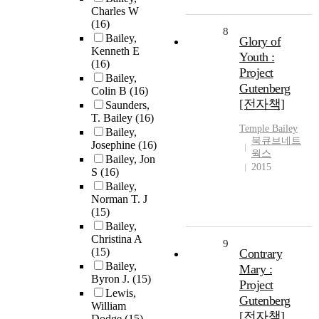
Charles W
(16)
8
Bailey,
Glory of
Kenneth E
Youth :
(16)
Project
Bailey,
Gutenberg
Colin B
(16)
[전자책]
Saunders,
T. Bailey
(16)
Temple
Bailey
Bailey,
북큐브네트
Josephine
(16)
웍스
Bailey, Jon
2015
S
(16)
Bailey,
Norman T. J
(15)
Bailey,
Christina A
9
(15)
Contrary
Bailey,
Mary :
Byron J.
(15)
Project
Lewis,
Gutenberg
William
[전자책]
Dodge
(15)