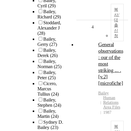
Bailey,
Cyril
(29)
복
Bailey,
사/
Richard
(29)
대
Stoddard,
출
4
Alexander J
신
(28)
청
Bailey,
General
Gerry
(27)
Bailey,
observations
Derek
(26)
: our of the
Bailey,
most
Norman
(25)
striking ... .
Bailey,
[v.2]
Peter
(25)
[microfiche]
Cicero,
Marcus
Bailey
Tullius
(24)
Human
Bailey,
Relations
Stephen
(24)
Area Files
Bailey,
1987
Martin
(24)
Sydney D.
복
Bailey
(23)