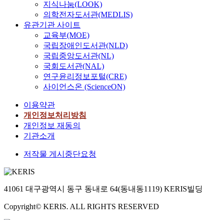
지식나눔(LOOK)
의학전자도서관(MEDLIS)
유관기관 사이트
교육부(MOE)
국립장애인도서관(NLD)
국립중앙도서관(NL)
국회도서관(NAL)
연구윤리정보포털(CRE)
사이언스온 (ScienceON)
이용약관
개인정보처리방침
개인정보 재동의
기관소개
저작물 게시중단요청
41061 대구광역시 동구 동내로 64(동내동1119) KERIS빌딩
Copyright© KERIS. ALL RIGHTS RESERVED