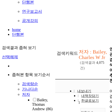
단행본
연구보고서
공개강의
home
단행본
검색결과 좁혀 보기
저자 : Bailey,
검색키워드
Charles W Jr
선택해제
(검색결과
4,075
건)
좁혀본 항목 보기순서
검색량순
가나다순
내보내기
저자
내책장담기
Bailey,
한글로보기
1
Thomas
Andrew
(86)