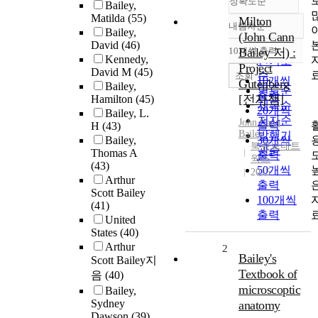
정확도순
Bailey,
Matilda
(55)
Milton
내림차순
정확도
Bailey,
(John Cann
David
(46)
순
10개씩 출력
Bailey 저) :
내림차순
Kennedy,
인기도
Project
David M
(45)
순
조회
10개씩
Gutenberg
Bailey,
연도순
출력
[전자책]
Hamilton
(45)
제목순
20개씩
Bailey, L.
저자순
John Cann
출력
H
(43)
Bailey
발행기
Bailey,
30개씩
북큐브네트
관순
Thomas A
출력
웍스
(43)
50개씩
2015
Arthur
출력
Scott Bailey
100개씩
(41)
출력
United
States
(40)
Arthur
2
Bailey's
Scott Bailey지
Textbook of
음
(40)
microscoptic
Bailey,
Sydney
anatomy
Dawson
(39)