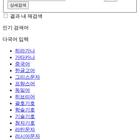
상세검색
결과 내 재검색
인기 검색어
다국어 입력
히라가나
가타카나
중국어
한글고어
그리스문자
프랑스어
독일어
히브리어
괄호기호
학술기호
기술기호
첨자기호
라틴문자
러시아문자