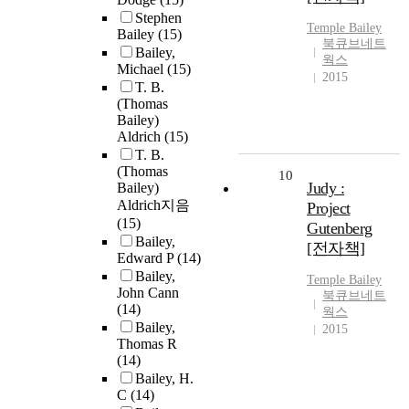
Stephen
Temple
Bailey
Bailey
(15)
북큐브네트
Bailey,
웍스
Michael
(15)
2015
T. B.
(Thomas
Bailey)
Aldrich
(15)
T. B.
(Thomas
10
Judy :
Bailey)
Aldrich지음
Project
(15)
Gutenberg
Bailey,
[전자책]
Edward P
(14)
Bailey,
Temple
Bailey
John Cann
북큐브네트
(14)
웍스
Bailey,
2015
Thomas R
(14)
Bailey, H.
C
(14)