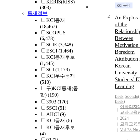
KERIS(RISS)
(303)
등재정보
2
An Explora
KCI등재
of the
(18,467)
Relationshi
SCOPUS
Between
(6,478)
SCIE
(3,348)
Motivation
ESCI
(1,464)
Boredom
KCI등재후보
Attribution 
(1,445)
Korean
SCI
(1,179)
University
KCI우수등재
Students’ 
(510)
Learning
구)KCI등재(통
합)
(190)
Baek
,
Soondo(
3903
(170)
Baek
)
이화여자
SSCI
(51)
교과교육
AHCI
(9)
2024
KCI등재
(6)
교과교육
KCI등재후보
Vol.28 No.
(4)
02
(3)