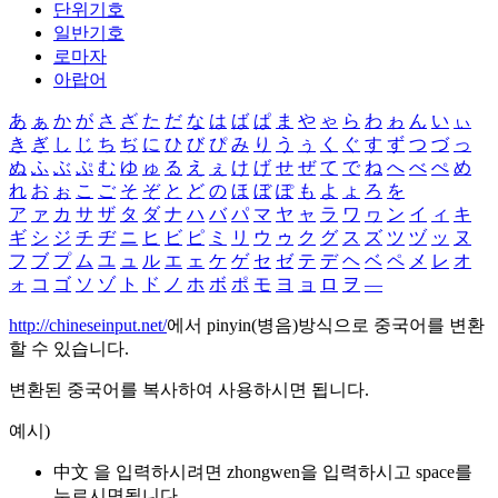
단위기호
일반기호
로마자
아랍어
あ
ぁ
か
が
さ
ざ
た
だ
な
は
ば
ぱ
ま
や
ゃ
ら
わ
ゎ
ん
い
ぃ
き
ぎ
し
じ
ち
ぢ
に
ひ
び
ぴ
み
り
う
ぅ
く
ぐ
す
ず
つ
づ
っ
ぬ
ふ
ぶ
ぷ
む
ゆ
ゅ
る
え
ぇ
け
げ
せ
ぜ
て
で
ね
へ
べ
ぺ
め
れ
お
ぉ
こ
ご
そ
ぞ
と
ど
の
ほ
ぼ
ぽ
も
よ
ょ
ろ
を
ア
ァ
カ
サ
ザ
タ
ダ
ナ
ハ
バ
パ
マ
ヤ
ャ
ラ
ワ
ヮ
ン
イ
ィ
キ
ギ
シ
ジ
チ
ヂ
ニ
ヒ
ビ
ピ
ミ
リ
ウ
ゥ
ク
グ
ス
ズ
ツ
ヅ
ッ
ヌ
フ
ブ
プ
ム
ユ
ュ
ル
エ
ェ
ケ
ゲ
セ
ゼ
テ
デ
ヘ
ベ
ペ
メ
レ
オ
ォ
コ
ゴ
ソ
ゾ
ト
ド
ノ
ホ
ボ
ポ
モ
ヨ
ョ
ロ
ヲ
―
http://chineseinput.net/
에서 pinyin(병음)방식으로 중국어를 변환
할 수 있습니다.
변환된 중국어를 복사하여 사용하시면 됩니다.
예시)
中文 을 입력하시려면
zhongwen
을 입력하시고 space를
누르시면됩니다.