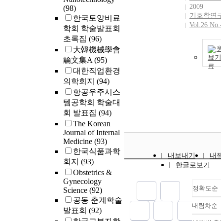
2009
(98)
기호학연
한국토양비료
Vol.26 No.
학회 학술발표회
초록집
(96)
大韓機械學會
보
論文集A
(95)
대한직업환경
의학회지
(94)
항공우주시스
템공학회 학술대
회 발표집
(94)
The Korean
Journal of Internal
Medicine
(93)
한국식품과학
내보내기
내
회지
(93)
한글로보기
Obstetrics &
Gynecology
정확도순
Science
(92)
공동 춘계학술
내림차순
정
발표회
(92)
순