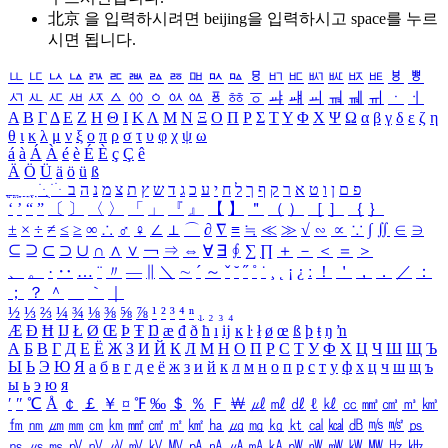
北京 을 입력하시려면
beijing
을 입력하시고 space를 누르
시면 됩니다.
ㅥ
ㅦ
ㅧ
ㅨ
ㅩ
ㅪ
ㅫ
ㅬ
ㅭ
ㅮ
ㅯ
ㅰ
ㅱ
ㅲ
ㅳ
ㅴ
ㅵ
ㅶ
ㅷ
ㅸ
ㅹ
ㅺ
ㅻ
ㅼ
ㅽ
ㅾ
ㅿ
ㆀ
ㆁ
ㆂ
ㆃ
ㆄ
ㆅ
ㆆ
ㆇ
ㆈ
ㆉ
ㆊ
ㆋ
ㆌ
ㆍ
ㆎ
Α
Β
Γ
Δ
Ε
Ζ
Η
Θ
Ι
Κ
Λ
Μ
Ν
Ξ
Ο
Π
Ρ
Σ
Τ
Υ
Φ
Χ
Ψ
Ω
α
β
γ
δ
ε
ζ
η
θ
ι
κ
λ
μ
ν
ξ
ο
π
ρ
σ
τ
υ
φ
χ
ψ
ω
á
à
Á
À
é
è
É
È
ç
Ç
ê
Ä
Ö
Ü
ä
ö
ü
ß
ְ
ֳ
ֲ
ֱ
ָ
ַ
ֵ
ֶ
ִ
ֹ
ּ
ֻ
ׂ
ׁ
ּ
ב
ה
נ
מ
צ
ת
ץ
ש
ד
ג
כ
ע
י
ח
ל
ך
ף
ק
ר
א
ט
ו
ן
ם
פ
‘
’
“
”
〔
〕
〈
〉
「
」
『
』
【
】
＂
（
）
［
］
｛
｝
±
×
÷
≠
≤
≥
∞
∴
♂
♀
∠
⊥
⌒
∂
∇
≡
≒
≪
≫
√
∽
∝
∵
∫
∬
∈
∋
⊆
⊇
⊂
⊃
∪
∩
∧
∨
￢
⇒
⇔
∀
∃
∮
∑
∏
＋
－
＜
＝
＞
、
。
·
‥
…
¨
〃
―
∥
＼
∼
´
～
ˇ
˘
˝
˚
˙
¸
˛
¡
¿
ː
！
＇
，
．
／
：
；
？
＾
＿
｀
｜
½
⅓
⅔
¼
¾
⅛
⅜
⅝
⅞
¹
²
³
⁴
ⁿ
₁
₂
₃
₄
Æ
Ð
Ħ
Ĳ
Ł
Ø
Œ
Þ
Ŧ
Ŋ
æ
đ
ð
ħ
ı
ĳ
ĸ
ŀ
ł
ø
œ
ß
þ
ŧ
ŋ
ŉ
А
Б
В
Г
Д
Е
Ё
Ж
З
И
Й
К
Л
М
Н
О
П
Р
С
Т
У
Ф
Х
Ц
Ч
Ш
Щ
Ъ
Ы
Ь
Э
Ю
Я
а
б
в
г
д
е
ё
ж
з
и
й
к
л
м
н
о
п
р
с
т
у
ф
х
ц
ч
ш
щ
ъ
ы
ь
э
ю
я
′
″
℃
Å
￠
￡
￥
¤
℉
‰
＄
％
Ｆ
￦
㎕
㎖
㎗
ℓ
㎘
㏄
㎣
㎤
㎥
㎦
㎙
㎚
㎛
㎜
㎝
㎞
㎟
㎠
㎡
㎢
㏊
㎍
㎎
㎏
㏏
㎈
㎉
㏈
㎧
㎨
㎰
㎱
㎲
㎳
㎴
㎵
㎶
㎷
㎸
㎹
㎀
㎁
㎂
㎃
㎄
㎺
㎻
㎽
㎾
㎿
㎐
㎑