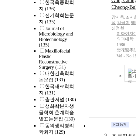
Gun, Chun
한국육종학회
Cheong-Bu
지
(136)
전기학회논문
강지욱
,
조지
지
(135)
성
,
김금미
,
백
Journal of
신정현
Microbiology and
이화여자
Biotechnology
의과대학
(135)
1986
梨花醫學
Maxillofacial
Plastic
Vol.- No.1
Reconstructive
Surgery
(131)
대한건축학회
보
논문집
(131)
한국재료학회
지
(131)
출판저널
(130)
생화학분자생
물학회 춘계학술
발표논문집
(130)
동의생리병리
학회지
(129)
9