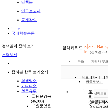
단행본
연구보고서
공개강의
home
국내학술논문
저자 : Baek,
검색결과 좁혀 보기
검색키워드
In
(검색결과
4
선택해제
무료
기관 내 무
좁혀본 항목 보기순서
내보내기
내
검색량순
한글로보기
가나다순
1
원문유무
통
정확도순
원문있음
화
(46,083)
(通貨)·생
내림차순
정
원문없음
産)·물가(