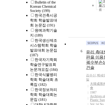
Bulletin of the
보
Korean Chemical
Society
(199)
한국건축시공
학회 학술발표대
회 논문집
(191)
원예과학기술
지
(189)
한국생산제조
시스템학회 학술
발표대회 논문집
6
유리 측대
(187)
판을 이용
한국자기학회
궤수부손상
학술연구발표회
건술
논문개요집
(184)
한국식물병리
김수신
,
백세
학회 학술대회 초
일
大韓成形
록집
(182)
會
한국정보처리
1987
학회 학술대회논
Archives o
문집
(181)
Plastic Sur
Vol.14 No.
대한내과학회