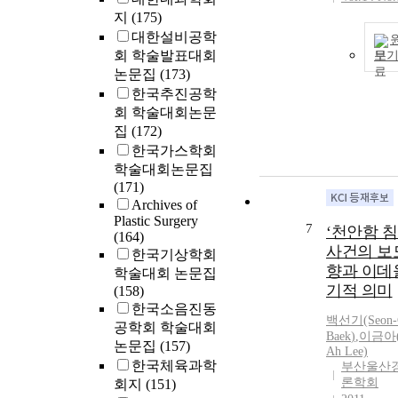
지
(175)
대한설비공학
회 학술발표대회
보
논문집
(173)
한국추진공학
회 학술대회논문
집
(172)
한국가스학회
학술대회논문집
(171)
Archives of
Plastic Surgery
7
‘천안함 침
(164)
사건의 보
한국기상학회
향과 이데
학술대회 논문집
기적 의미
(158)
한국소음진동
백선기(Seon-
공학회 학술대회
Baek
)
,
이금아(
논문집
(157)
Ah Lee)
한국체육과학
부산울산
론학회
회지
(151)