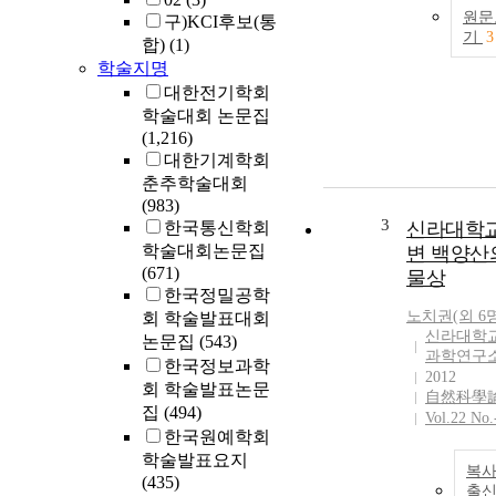
원문
구)KCI후보(통
기
3
합)
(1)
학술지명
대한전기학회
학술대회 논문집
(1,216)
대한기계학회
춘추학술대회
(983)
3
한국통신학회
신라대학교
학술대회논문집
변 백양산
(671)
물상
한국정밀공학
노치권(외 6명
회 학술발표대회
신라대학교
논문집
(543)
과학연구
한국정보과학
2012
회 학술발표논문
自然科學
집
(494)
Vol.22 No.
한국원예학회
학술발표요지
복사
(435)
출