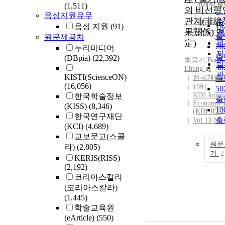
순
10개씩 
(1,511)
내
의 비선형
인
음성지원유무
관계(非線
순
조회
1
음성 지원
(91)
果關係) 검
연
출
원문제공처
定)
제
2
누리미디어
저
출
(DBpia)
(22,392)
백웅기
,
Baek
,
발
3
Ehung-gi
관
KISTI(ScienceON)
한국개발
출
(16,056)
1991
5
KDI Journa
한국학술정보
출
Economic 
(KISS)
(8,346)
1
(KDI JEP)
한국연구재단
출
Vol.13 No.
(KCI)
(4,689)
교보문고(스콜
원문
라)
(2,805)
기
2
KERIS(RISS)
(2,192)
코리아스칼라
(코리아스칼라)
(1,445)
학술교육원
(eArticle)
(550)