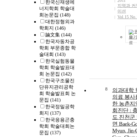
2011
한국신재생에
지역과 커
너지학회 학술대
이션
회논문집
(148)
Vol.15 No.
대한정형외과
학회지
(146)
論文集
(144)
보
한국자동차공
학회 부문종합 학
술대회
(143)
한국실험동물
학회 학술발표대
회 논문집
(142)
한국구조물진
단유지관리공학
8
의과대학 
회 학술발표회 논
의료 봉사
문집
(141)
한 농촌지
한국정밀공학
회진단 : 
회지
(137)
도 진천군
한국응용곤충
면 Baek-G
학회 학술대회논
Myun, Jin-
문집
(137)