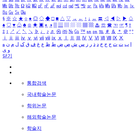
㎒
㎓
㎔
Ω
㏀
㏁
㎊
㎋
㎌
㏖
㏅
㎭
㎮
㎯
㏛
㎩
㎪
㎫
㎬
㏝
㏐
㏓
㏃
㏉
㏜
㏆
§
※
☆
★
○
●
◎
◇
◆
□
■
△
▽
→
←
↑
↓
↔
〓
◁
◀
▷
▶
♤
♠
♡
♥
♧
♣
⊙
◈
▣
◐
◑
▒
▤
▥
▨
▧
▦
▩
♨
☏
☎
☜
☞
¶
†
‡
↕
↗
↙
↖
↘
♭
♩
♪
♬
㉿
㈜
№
㏇
™
㏂
㏘
℡
＃
＆
＊
＠
ª
º
ⅰ
ⅱ
ⅲ
ⅳ
ⅴ
ⅵ
ⅶ
ⅷ
ⅸ
ⅹ
Ⅰ
Ⅱ
Ⅲ
Ⅳ
Ⅴ
Ⅵ
Ⅶ
Ⅷ
Ⅸ
Ⅹ
ا
ب
ت
ث
ج
ح
خ
د
ذ
ر
ز
س
ش
ص
ض
ط
ظ
ع
غ
ف
ق
ک
ل
م
ن
ه
و
ی
닫기
통합검색
국내학술논문
학위논문
해외학술논문
학술지