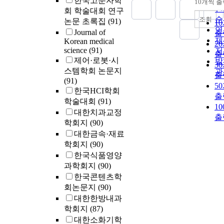
한국고분자학
10개씩 
내
인
회 학술대회 연구
순
조회
논문 초록집
(91)
1
연
Journal of
출
제
Korean medical
2
science
(91)
저
출
제어·로봇·시
발
3
스템학회 논문지
관
출
(91)
5
한국HCI학회
출
학술대회
(91)
1
대한치과교정
출
학회지
(90)
대한금속·재료
학회지
(90)
한국식품영양
과학회지
(90)
한국콘텐츠학
회논문지
(90)
대한한방내과
학회지
(87)
대한소화기학