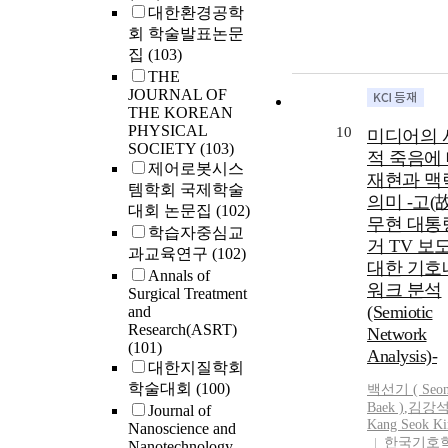
대한환경공학
회 학술발표논문
집
(103)
THE
JOURNAL OF
THE KOREAN
PHYSICAL
10
미디어의 
SOCIETY
(103)
적 죽음에
제어로봇시스
재현과 맥
템학회 국제학술
의미 -고(故
대회 논문집
(102)
무현 대통
학습자중심교
거 TV 보
과교육연구
(102)
대한 기호
Annals of
워크 분석
Surgical Treatment
(Semiotic
and
Research(ASRT)
Network
(101)
Analysis)-
대한지질학회
학술대회
(100)
백선기 ( Seon
Baek
)
,
김강석
Journal of
Kang Seok Ki
Nanoscience and
한국기호
Nanotechnology