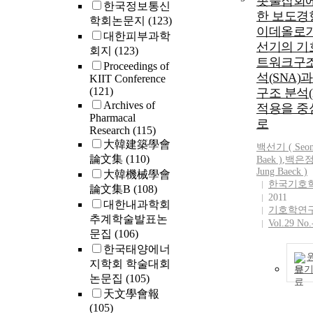
촛불집회에
한국정보통신
한 보도경
학회논문지
(123)
이데올로기
대한피부과학
선기의 기
회지
(123)
트워크구조
Proceedings of
석(SNA)
KIIT Conference
(121)
구조 분석(
Archives of
적용을 중
Pharmacal
로
Research
(115)
大韓建築學會
백선기 ( Seon
論文集
(110)
Baek
)
,
백은정 
Jung Baeck )
大韓機械學會
한국기호
論文集B
(108)
2011
대한내과학회
기호학연
추계학술발표논
Vol.29 No.
문집
(106)
한국태양에너
지학회 학술대회
보
논문집
(105)
天文學會報
(105)