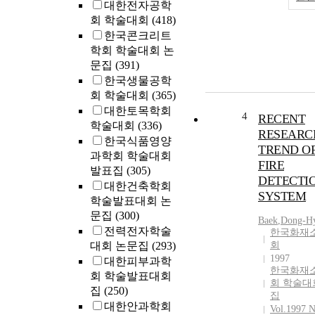
대한전자공학
회 학술대회
(418)
한국콘크리트
학회 학술대회 논
문집
(391)
한국생물공학
회 학술대회
(365)
대한토목학회
4
RECENT
학술대회
(336)
RESEARC
한국식품영양
TREND O
과학회 학술대회
FIRE
발표집
(305)
DETECTI
대한건축학회
SYSTEM
학술발표대회 논
문집
(300)
Baek
,
Dong-H
전력전자학술
한국화재
대회 논문집
(293)
회
1997
대한피부과학
한국화재
회 학술발표대회
회 학술대
집
(250)
집
대한안과학회
Vol.1997 N