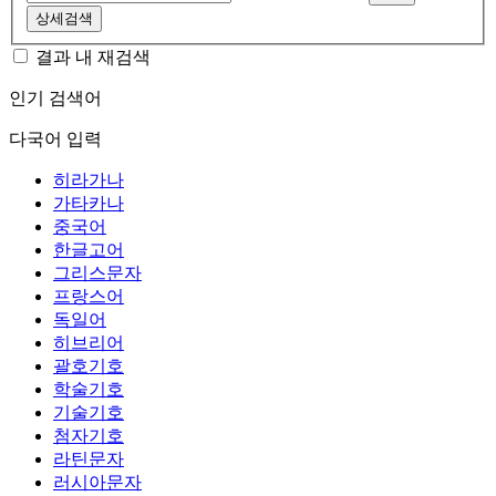
상세검색
결과 내 재검색
인기 검색어
다국어 입력
히라가나
가타카나
중국어
한글고어
그리스문자
프랑스어
독일어
히브리어
괄호기호
학술기호
기술기호
첨자기호
라틴문자
러시아문자