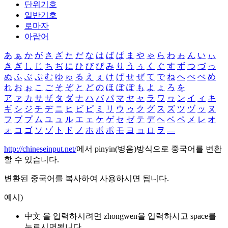
단위기호
일반기호
로마자
아랍어
あ
ぁ
か
が
さ
ざ
た
だ
な
は
ば
ぱ
ま
や
ゃ
ら
わ
ゎ
ん
い
ぃ
き
ぎ
し
じ
ち
ぢ
に
ひ
び
ぴ
み
り
う
ぅ
く
ぐ
す
ず
つ
づ
っ
ぬ
ふ
ぶ
ぷ
む
ゆ
ゅ
る
え
ぇ
け
げ
せ
ぜ
て
で
ね
へ
べ
ぺ
め
れ
お
ぉ
こ
ご
そ
ぞ
と
ど
の
ほ
ぼ
ぽ
も
よ
ょ
ろ
を
ア
ァ
カ
サ
ザ
タ
ダ
ナ
ハ
バ
パ
マ
ヤ
ャ
ラ
ワ
ヮ
ン
イ
ィ
キ
ギ
シ
ジ
チ
ヂ
ニ
ヒ
ビ
ピ
ミ
リ
ウ
ゥ
ク
グ
ス
ズ
ツ
ヅ
ッ
ヌ
フ
ブ
プ
ム
ユ
ュ
ル
エ
ェ
ケ
ゲ
セ
ゼ
テ
デ
ヘ
ベ
ペ
メ
レ
オ
ォ
コ
ゴ
ソ
ゾ
ト
ド
ノ
ホ
ボ
ポ
モ
ヨ
ョ
ロ
ヲ
―
http://chineseinput.net/
에서 pinyin(병음)방식으로 중국어를 변환
할 수 있습니다.
변환된 중국어를 복사하여 사용하시면 됩니다.
예시)
中文 을 입력하시려면
zhongwen
을 입력하시고 space를
누르시면됩니다.