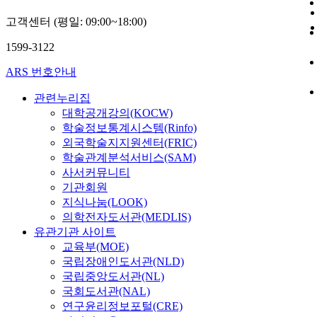
고객센터 (평일: 09:00~18:00)
1599-3122
ARS 번호안내
관련누리집
대학공개강의(KOCW)
학술정보통계시스템(Rinfo)
외국학술지지원센터(FRIC)
학술관계분석서비스(SAM)
사서커뮤니티
기관회원
지식나눔(LOOK)
의학전자도서관(MEDLIS)
유관기관 사이트
교육부(MOE)
국립장애인도서관(NLD)
국립중앙도서관(NL)
국회도서관(NAL)
연구윤리정보포털(CRE)