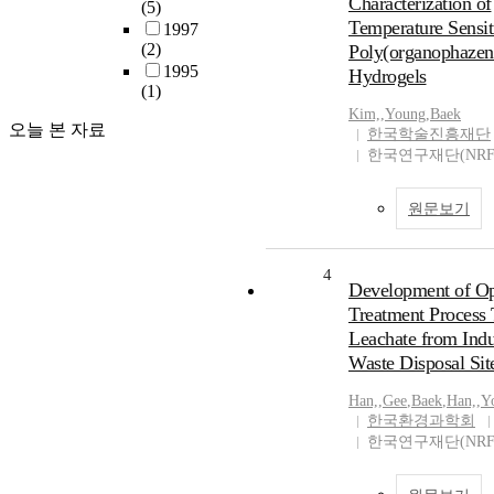
Characterization of
(5)
Temperature Sensit
1997
(2)
Poly(organophazen
1995
Hydrogels
(1)
Kim,
,
Young
,
Baek
오늘 본 자료
한국학술진흥재단
한국연구재단(NRF
원문보기
4
Development of Op
Treatment Process 
Leachate from Indu
Waste Disposal Sit
Han,
,
Gee
,
Baek
,
Han,
,
Y
한국환경과학회
한국연구재단(NRF