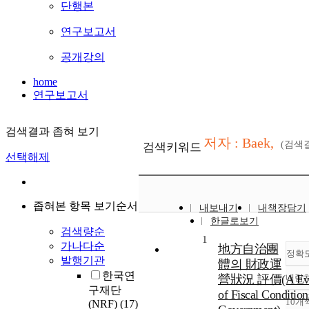
단행본
연구보고서
공개강의
home
연구보고서
검색결과 좁혀 보기
저자 : Baek,
(검색
검색키워드
선택해제
좁혀본 항목 보기순서
내보내기
내책장담기
한글로보기
검색량순
1
가나다순
地方自治團
정확
발행기관
體의 財政運
한국연
營狀況 評價(A Eval
내림
구재단
of Fiscal Condition
10개
(NRF)
(17)