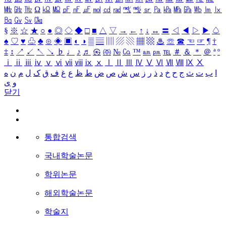
㎒
㎓
㎔
Ω
㏀
㏁
㎊
㎋
㎌
㏖
㏅
㎭
㎮
㎯
㏛
㎩
㎪
㎫
㎬
㏝
㏐
㏓
㏃
㏉
㏜
㏆
§
※
☆
★
○
●
◎
◇
◆
□
■
△
▽
→
←
↑
↓
↔
〓
◁
◀
▷
▶
♤
♠
♡
♥
♧
♣
⊙
◈
▣
◐
◑
▒
▤
▥
▨
▧
▦
▩
♨
☏
☎
☜
☞
¶
†
‡
↕
↗
↙
↖
↘
♭
♩
♪
♬
㉿
㈜
№
㏇
™
㏂
㏘
℡
＃
＆
＊
＠
ª
º
ⅰ
ⅱ
ⅲ
ⅳ
ⅴ
ⅵ
ⅶ
ⅷ
ⅸ
ⅹ
Ⅰ
Ⅱ
Ⅲ
Ⅳ
Ⅴ
Ⅵ
Ⅶ
Ⅷ
Ⅸ
Ⅹ
ا
ب
ت
ث
ج
ح
خ
د
ذ
ر
ز
س
ش
ص
ض
ط
ظ
ع
غ
ف
ق
ک
ل
م
ن
ه
و
ی
닫기
통합검색
국내학술논문
학위논문
해외학술논문
학술지