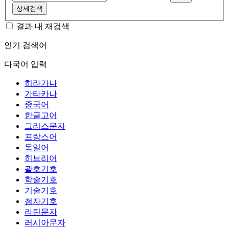
상세검색
결과 내 재검색
인기 검색어
다국어 입력
히라가나
가타카나
중국어
한글고어
그리스문자
프랑스어
독일어
히브리어
괄호기호
학술기호
기술기호
첨자기호
라틴문자
러시아문자