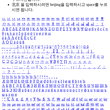
北京 을 입력하시려면
beijing
을 입력하시고 space를 누르
시면 됩니다.
ㅥ
ㅦ
ㅧ
ㅨ
ㅩ
ㅪ
ㅫ
ㅬ
ㅭ
ㅮ
ㅯ
ㅰ
ㅱ
ㅲ
ㅳ
ㅴ
ㅵ
ㅶ
ㅷ
ㅸ
ㅹ
ㅺ
ㅻ
ㅼ
ㅽ
ㅾ
ㅿ
ㆀ
ㆁ
ㆂ
ㆃ
ㆄ
ㆅ
ㆆ
ㆇ
ㆈ
ㆉ
ㆊ
ㆋ
ㆌ
ㆍ
ㆎ
Α
Β
Γ
Δ
Ε
Ζ
Η
Θ
Ι
Κ
Λ
Μ
Ν
Ξ
Ο
Π
Ρ
Σ
Τ
Υ
Φ
Χ
Ψ
Ω
α
β
γ
δ
ε
ζ
η
θ
ι
κ
λ
μ
ν
ξ
ο
π
ρ
σ
τ
υ
φ
χ
ψ
ω
á
à
Á
À
é
è
É
È
ç
Ç
ê
Ä
Ö
Ü
ä
ö
ü
ß
ְ
ֳ
ֲ
ֱ
ָ
ַ
ֵ
ֶ
ִ
ֹ
ּ
ֻ
ׂ
ׁ
ּ
ב
ה
נ
מ
צ
ת
ץ
ש
ד
ג
כ
ע
י
ח
ל
ך
ף
ק
ר
א
ט
ו
ן
ם
פ
‘
’
“
”
〔
〕
〈
〉
「
」
『
』
【
】
＂
（
）
［
］
｛
｝
±
×
÷
≠
≤
≥
∞
∴
♂
♀
∠
⊥
⌒
∂
∇
≡
≒
≪
≫
√
∽
∝
∵
∫
∬
∈
∋
⊆
⊇
⊂
⊃
∪
∩
∧
∨
￢
⇒
⇔
∀
∃
∮
∑
∏
＋
－
＜
＝
＞
、
。
·
‥
…
¨
〃
―
∥
＼
∼
´
～
ˇ
˘
˝
˚
˙
¸
˛
¡
¿
ː
！
＇
，
．
／
：
；
？
＾
＿
｀
｜
½
⅓
⅔
¼
¾
⅛
⅜
⅝
⅞
¹
²
³
⁴
ⁿ
₁
₂
₃
₄
Æ
Ð
Ħ
Ĳ
Ł
Ø
Œ
Þ
Ŧ
Ŋ
æ
đ
ð
ħ
ı
ĳ
ĸ
ŀ
ł
ø
œ
ß
þ
ŧ
ŋ
ŉ
А
Б
В
Г
Д
Е
Ё
Ж
З
И
Й
К
Л
М
Н
О
П
Р
С
Т
У
Ф
Х
Ц
Ч
Ш
Щ
Ъ
Ы
Ь
Э
Ю
Я
а
б
в
г
д
е
ё
ж
з
и
й
к
л
м
н
о
п
р
с
т
у
ф
х
ц
ч
ш
щ
ъ
ы
ь
э
ю
я
′
″
℃
Å
￠
￡
￥
¤
℉
‰
＄
％
Ｆ
￦
㎕
㎖
㎗
ℓ
㎘
㏄
㎣
㎤
㎥
㎦
㎙
㎚
㎛
㎜
㎝
㎞
㎟
㎠
㎡
㎢
㏊
㎍
㎎
㎏
㏏
㎈
㎉
㏈
㎧
㎨
㎰
㎱
㎲
㎳
㎴
㎵
㎶
㎷
㎸
㎹
㎀
㎁
㎂
㎃
㎄
㎺
㎻
㎽
㎾
㎿
㎐
㎑