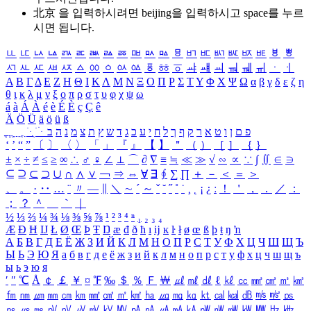
北京 을 입력하시려면
beijing
을 입력하시고 space를 누르
시면 됩니다.
ㅥ
ㅦ
ㅧ
ㅨ
ㅩ
ㅪ
ㅫ
ㅬ
ㅭ
ㅮ
ㅯ
ㅰ
ㅱ
ㅲ
ㅳ
ㅴ
ㅵ
ㅶ
ㅷ
ㅸ
ㅹ
ㅺ
ㅻ
ㅼ
ㅽ
ㅾ
ㅿ
ㆀ
ㆁ
ㆂ
ㆃ
ㆄ
ㆅ
ㆆ
ㆇ
ㆈ
ㆉ
ㆊ
ㆋ
ㆌ
ㆍ
ㆎ
Α
Β
Γ
Δ
Ε
Ζ
Η
Θ
Ι
Κ
Λ
Μ
Ν
Ξ
Ο
Π
Ρ
Σ
Τ
Υ
Φ
Χ
Ψ
Ω
α
β
γ
δ
ε
ζ
η
θ
ι
κ
λ
μ
ν
ξ
ο
π
ρ
σ
τ
υ
φ
χ
ψ
ω
á
à
Á
À
é
è
É
È
ç
Ç
ê
Ä
Ö
Ü
ä
ö
ü
ß
ְ
ֳ
ֲ
ֱ
ָ
ַ
ֵ
ֶ
ִ
ֹ
ּ
ֻ
ׂ
ׁ
ּ
ב
ה
נ
מ
צ
ת
ץ
ש
ד
ג
כ
ע
י
ח
ל
ך
ף
ק
ר
א
ט
ו
ן
ם
פ
‘
’
“
”
〔
〕
〈
〉
「
」
『
』
【
】
＂
（
）
［
］
｛
｝
±
×
÷
≠
≤
≥
∞
∴
♂
♀
∠
⊥
⌒
∂
∇
≡
≒
≪
≫
√
∽
∝
∵
∫
∬
∈
∋
⊆
⊇
⊂
⊃
∪
∩
∧
∨
￢
⇒
⇔
∀
∃
∮
∑
∏
＋
－
＜
＝
＞
、
。
·
‥
…
¨
〃
―
∥
＼
∼
´
～
ˇ
˘
˝
˚
˙
¸
˛
¡
¿
ː
！
＇
，
．
／
：
；
？
＾
＿
｀
｜
½
⅓
⅔
¼
¾
⅛
⅜
⅝
⅞
¹
²
³
⁴
ⁿ
₁
₂
₃
₄
Æ
Ð
Ħ
Ĳ
Ł
Ø
Œ
Þ
Ŧ
Ŋ
æ
đ
ð
ħ
ı
ĳ
ĸ
ŀ
ł
ø
œ
ß
þ
ŧ
ŋ
ŉ
А
Б
В
Г
Д
Е
Ё
Ж
З
И
Й
К
Л
М
Н
О
П
Р
С
Т
У
Ф
Х
Ц
Ч
Ш
Щ
Ъ
Ы
Ь
Э
Ю
Я
а
б
в
г
д
е
ё
ж
з
и
й
к
л
м
н
о
п
р
с
т
у
ф
х
ц
ч
ш
щ
ъ
ы
ь
э
ю
я
′
″
℃
Å
￠
￡
￥
¤
℉
‰
＄
％
Ｆ
￦
㎕
㎖
㎗
ℓ
㎘
㏄
㎣
㎤
㎥
㎦
㎙
㎚
㎛
㎜
㎝
㎞
㎟
㎠
㎡
㎢
㏊
㎍
㎎
㎏
㏏
㎈
㎉
㏈
㎧
㎨
㎰
㎱
㎲
㎳
㎴
㎵
㎶
㎷
㎸
㎹
㎀
㎁
㎂
㎃
㎄
㎺
㎻
㎽
㎾
㎿
㎐
㎑