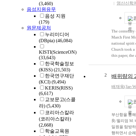
(3,460)
영산신학
음성지원유무
음성 지원
(179)
원문제공처
The centenary 
누리미디어
March First Mo
(DBpia)
(46,084)
national spiri
Church took a l
KISTI(ScienceON)
this paper, th
(33,643)
affected the 
한국학술정보
region. Bae We
(KISS)
(21,503)
Busan port on 
2
한국연구재단
배위량의 
a missionary b
(KCI)
(9,494)
the March Firs
배재욱(Jae-W
KERIS(RISS)
overlooked in 
(6,617)
Movement in th
교보문고(스콜
March First Mo
라)
(5,430)
building the s
코리아스칼라
부산항을 통해
in June of 189
(코리아스칼라)
良/윌리엄 M. 베
conducting mis
(2,668)
일원을 탐방하
guests to a re
학술교육원
행하면서 순례했다. 배위량은 1894년 4월 22일 많은 위험과 
persons; 4) es