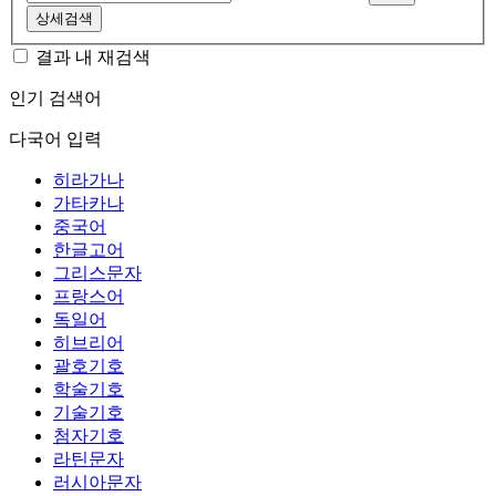
상세검색
결과 내 재검색
인기 검색어
다국어 입력
히라가나
가타카나
중국어
한글고어
그리스문자
프랑스어
독일어
히브리어
괄호기호
학술기호
기술기호
첨자기호
라틴문자
러시아문자