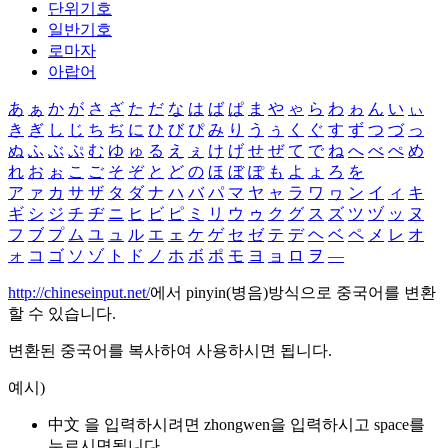
단위기호
일반기호
로마자
아랍어
あ
ぁ
か
が
さ
ざ
た
だ
な
は
ば
ぱ
ま
や
ゃ
ら
わ
ゎ
ん
い
ぃ
き
ぎ
し
じ
ち
ぢ
に
ひ
び
ぴ
み
り
う
ぅ
く
ぐ
す
ず
つ
づ
っ
ぬ
ふ
ぶ
ぷ
む
ゆ
ゅ
る
え
ぇ
け
げ
せ
ぜ
て
で
ね
へ
べ
ぺ
め
れ
お
ぉ
こ
ご
そ
ぞ
と
ど
の
ほ
ぼ
ぽ
も
よ
ょ
ろ
を
ア
ァ
カ
サ
ザ
タ
ダ
ナ
ハ
バ
パ
マ
ヤ
ャ
ラ
ワ
ヮ
ン
イ
ィ
キ
ギ
シ
ジ
チ
ヂ
ニ
ヒ
ビ
ピ
ミ
リ
ウ
ゥ
ク
グ
ス
ズ
ツ
ヅ
ッ
ヌ
フ
ブ
プ
ム
ユ
ュ
ル
エ
ェ
ケ
ゲ
セ
ゼ
テ
デ
ヘ
ベ
ペ
メ
レ
オ
ォ
コ
ゴ
ソ
ゾ
ト
ド
ノ
ホ
ボ
ポ
モ
ヨ
ョ
ロ
ヲ
―
http://chineseinput.net/
에서 pinyin(병음)방식으로 중국어를 변환
할 수 있습니다.
변환된 중국어를 복사하여 사용하시면 됩니다.
예시)
中文 을 입력하시려면
zhongwen
을 입력하시고 space를
누르시면됩니다.