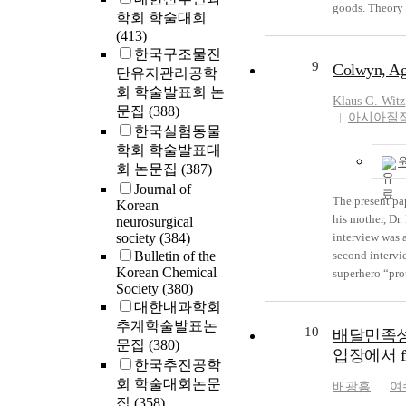
goods. Theory of the commons has long been established, and the most famous is the theory of
학회 학술대회
Tragedy of the
(413)
such as fishery
한국구조물진
commons, though 
9
Colwyn, Ag
단유지관리공학
explores the w
회 학술발표회 논
as budgets, per
Klaus G. Witz
문집
(388)
the theory is 
아시아질
한국실험동물
interests. It r
학회 학술발표대
회 논문집
(387)
Journal of
The present pap
Korean
his mother, Dr.
neurosurgical
society
(384)
interview was 
Bulletin of the
second intervie
Korean Chemical
superhero “pro
Society
(380)
consciousness, 
대한내과학회
Lawrence-Lightf
추계학술발표논
of Witz and his
10
배달민족성
문집
(380)
involves a hig
입장에서 from 
한국추진공학
prompted by Int
constantly come
회 학술대회논문
배광흠
여
stories). In ad
집
(358)