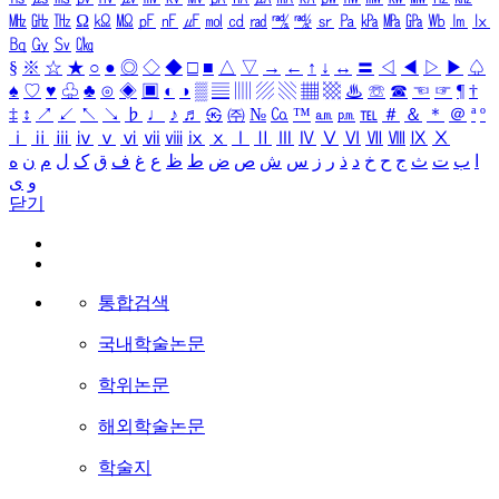
㎒
㎓
㎔
Ω
㏀
㏁
㎊
㎋
㎌
㏖
㏅
㎭
㎮
㎯
㏛
㎩
㎪
㎫
㎬
㏝
㏐
㏓
㏃
㏉
㏜
㏆
§
※
☆
★
○
●
◎
◇
◆
□
■
△
▽
→
←
↑
↓
↔
〓
◁
◀
▷
▶
♤
♠
♡
♥
♧
♣
⊙
◈
▣
◐
◑
▒
▤
▥
▨
▧
▦
▩
♨
☏
☎
☜
☞
¶
†
‡
↕
↗
↙
↖
↘
♭
♩
♪
♬
㉿
㈜
№
㏇
™
㏂
㏘
℡
＃
＆
＊
＠
ª
º
ⅰ
ⅱ
ⅲ
ⅳ
ⅴ
ⅵ
ⅶ
ⅷ
ⅸ
ⅹ
Ⅰ
Ⅱ
Ⅲ
Ⅳ
Ⅴ
Ⅵ
Ⅶ
Ⅷ
Ⅸ
Ⅹ
ا
ب
ت
ث
ج
ح
خ
د
ذ
ر
ز
س
ش
ص
ض
ط
ظ
ع
غ
ف
ق
ک
ل
م
ن
ه
و
ی
닫기
통합검색
국내학술논문
학위논문
해외학술논문
학술지