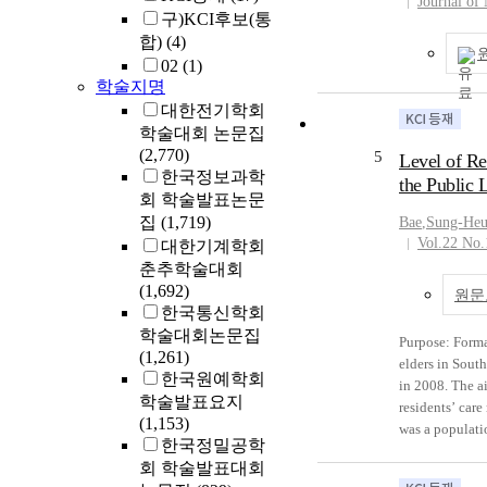
Cheongdo - Da
Journal of
발점은 팔조령
구)KCI후보(통
Ulsan - and Bu
으로 볼 때, 
합)
(4)
prepare a stro
던 마을인 안
02
(1)
Korean Church 
리고 몇 가지
학술지명
dedication.
우 빈약하다.
대한전기학회
찾고자 배위량
학술대회 논문집
(Ansaipy
(2,770)
5
Level of Re
(Ansaipyu
한국정보과학
the Public 
넘어서 대구를
회 학술발표논문
을’로 추정할 
집
(1,719)
Bae
,
Sung-Heu
쪽으로 난 길
Vol.22 No.
대한기계학회
재지인 상당동(
춘추학술대회
하룻밤을 쉬어
(1,692)
원문
방문했던 189
한국통신학회
인 ‘새월’이란
학술대회논문집
된다. Missionar
Purpose: Forma
(1,261)
in Youngnam pr
elders in Sout
한국원예학회
province. He i
in 2008. The ai
학술발표요지
Churches in Da
residents’ care
(1,153)
Independence M
was a populati
한국정밀공학
Gyeongbuk area
older residents
회 학술발표대회
traveled. From 
nursing homes 