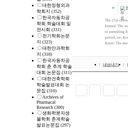
flowing in a di
대한정형외과
and diverse ki
학회지
(352)
undercurrent of
한국자동차공
The 21st centur
state of “subje
학회 학술대회 및
formed. The wor
These things r
전시회
(331)
to onrushing f
itself as creat
전기학회논문
period, we, Kor
This conclusio
지
(323)
future. The mo
대한안과학회
and history. We
지
(318)
is the golden m
한국자동차공
was emphasized,
내보내기
developed into
학회 춘 추계 학술
beings' morali
대회 논문집
(311)
energy making 
대한건축학회
학술발표대회 논
문집
(310)
Archives of
Pharmacal
Research
(300)
생화학분자생
물학회 춘계학술
발표논문집
(297)