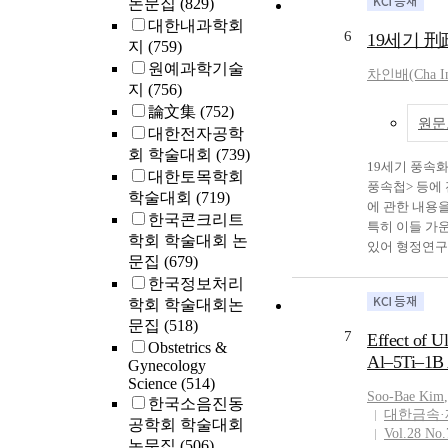
논문집
(829)
Gyeongbuk area.
surveys for nu
대한내과학회
(Schlüsselwort)
medium nursing
6
19세기 
지
(759)
keyword in Bae
older people w
history in Kore
nursing staffin
원예과학기술
차인배(Cha I
Ansaipyuri, I w
not yet a staf
지
(756)
of Ansaipyuri 
policy agenda 
論文集
(752)
원문
Ansaipyuri an i
variations in s
대한전자공학
geographical un
resource alloca
회 학술대회
(739)
Wi-ryang and c
advance the LT
19세기 풍속
대한토목학회
visits. The ori
풍속첩> 등에 
학술대회
(719)
natural village
에 관한 내용
한국콘크리트
for Paljori to
특히 이들 가
학회 학술대회 논
called Ansaipy
있어 형정연구에 대한 
문집
(679)
Paljoryeong. In
벌에 관한 연
한국정보처리
‘Ansaipyuri’ is
보와 김준근의
학회 학술대회논
Ansaipyuri is b
관한 연구 성과와 비교 고찰해
문집
(518)
on 21 April 1
고문ㆍ사회범죄
7
Effect of U
Obstetrics &
Haksanri along
을 고찰하고 
Al–5Ti–1B A
Gynecology
village’, the s
알려진 형정에
Science
(514)
the historical 
찰함으로써 역사적 
Soo‑
Bae
Kim
,
한국소음진동
When Bae Wi-rya
administratio
대한금속
공학회 학술대회
‘Saewol’, a lat
(Album of Genr
Vol.28 No.
논문집
(506)
an ‘inner villa
docheop (Album