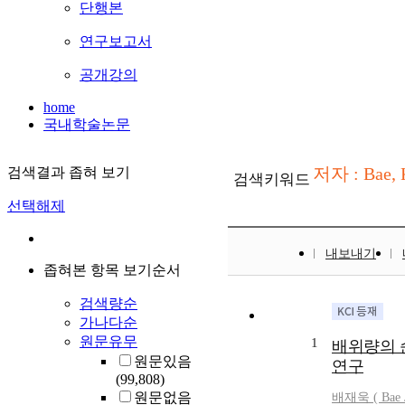
단행본
연구보고서
공개강의
home
국내학술논문
저자 : Bae,
검색결과 좁혀 보기
검색키워드
선택해제
내보내기
좁혀본 항목 보기순서
검색량순
가나다순
원문유무
1
배위량의 
원문있음
연구
(99,808)
원문없음
배재욱 (
Bae