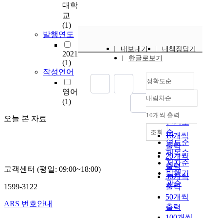
사
대학
고
교
(
(1)
R
발행연도
o
내보내기
내책장담기
a
2021
한글로보기
d
(1)
작성언어
t
정확도순
r
a
영어
내림차순
f
(1)
정확도
f
순
10개씩 출력
오늘 본 자료
내림차순
i
인기도
c
순
조회
10개씩
a
연도순
출력
c
제목순
20개씩
c
저자순
출력
고객센터 (평일: 09:00~18:00)
i
발행기
30개씩
d
관순
1599-3122
출력
e
50개씩
n
ARS 번호안내
출력
t
100개씩
,