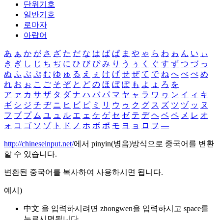
단위기호
일반기호
로마자
아랍어
あ
ぁ
か
が
さ
ざ
た
だ
な
は
ば
ぱ
ま
や
ゃ
ら
わ
ゎ
ん
い
ぃ
き
ぎ
し
じ
ち
ぢ
に
ひ
び
ぴ
み
り
う
ぅ
く
ぐ
す
ず
つ
づ
っ
ぬ
ふ
ぶ
ぷ
む
ゆ
ゅ
る
え
ぇ
け
げ
せ
ぜ
て
で
ね
へ
べ
ぺ
め
れ
お
ぉ
こ
ご
そ
ぞ
と
ど
の
ほ
ぼ
ぽ
も
よ
ょ
ろ
を
ア
ァ
カ
サ
ザ
タ
ダ
ナ
ハ
バ
パ
マ
ヤ
ャ
ラ
ワ
ヮ
ン
イ
ィ
キ
ギ
シ
ジ
チ
ヂ
ニ
ヒ
ビ
ピ
ミ
リ
ウ
ゥ
ク
グ
ス
ズ
ツ
ヅ
ッ
ヌ
フ
ブ
プ
ム
ユ
ュ
ル
エ
ェ
ケ
ゲ
セ
ゼ
テ
デ
ヘ
ベ
ペ
メ
レ
オ
ォ
コ
ゴ
ソ
ゾ
ト
ド
ノ
ホ
ボ
ポ
モ
ヨ
ョ
ロ
ヲ
―
http://chineseinput.net/
에서 pinyin(병음)방식으로 중국어를 변환
할 수 있습니다.
변환된 중국어를 복사하여 사용하시면 됩니다.
예시)
中文 을 입력하시려면
zhongwen
을 입력하시고 space를
누르시면됩니다.