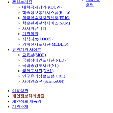
관련누리집
출력
R
대학공개강의(KOCW)
T
학술정보통계시스템(Rinfo)
A
외국학술지지원센터(FRIC)
)
학술관계분석서비스(SAM)
와
사서커뮤니티
부
기관회원
상
지식나눔(LOOK)
은
의학전자도서관(MEDLIS)
세
유관기관 사이트
계
교육부(MOE)
적
국립장애인도서관(NLD)
으
국립중앙도서관(NL)
로
중
국회도서관(NAL)
요
연구윤리정보포털(CRE)
한
사이언스온 (ScienceON)
보
이용약관
건
문
개인정보처리방침
제
개인정보 재동의
다
기관소개
.