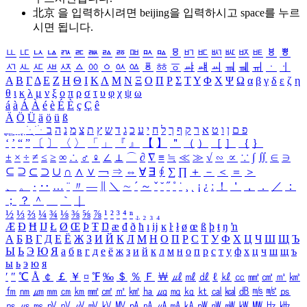
北京 을 입력하시려면
beijing
을 입력하시고 space를 누르
시면 됩니다.
ㅥ
ㅦ
ㅧ
ㅨ
ㅩ
ㅪ
ㅫ
ㅬ
ㅭ
ㅮ
ㅯ
ㅰ
ㅱ
ㅲ
ㅳ
ㅴ
ㅵ
ㅶ
ㅷ
ㅸ
ㅹ
ㅺ
ㅻ
ㅼ
ㅽ
ㅾ
ㅿ
ㆀ
ㆁ
ㆂ
ㆃ
ㆄ
ㆅ
ㆆ
ㆇ
ㆈ
ㆉ
ㆊ
ㆋ
ㆌ
ㆍ
ㆎ
Α
Β
Γ
Δ
Ε
Ζ
Η
Θ
Ι
Κ
Λ
Μ
Ν
Ξ
Ο
Π
Ρ
Σ
Τ
Υ
Φ
Χ
Ψ
Ω
α
β
γ
δ
ε
ζ
η
θ
ι
κ
λ
μ
ν
ξ
ο
π
ρ
σ
τ
υ
φ
χ
ψ
ω
á
à
Á
À
é
è
É
È
ç
Ç
ê
Ä
Ö
Ü
ä
ö
ü
ß
ְ
ֳ
ֲ
ֱ
ָ
ַ
ֵ
ֶ
ִ
ֹ
ּ
ֻ
ׂ
ׁ
ּ
ב
ה
נ
מ
צ
ת
ץ
ש
ד
ג
כ
ע
י
ח
ל
ך
ף
ק
ר
א
ט
ו
ן
ם
פ
‘
’
“
”
〔
〕
〈
〉
「
」
『
』
【
】
＂
（
）
［
］
｛
｝
±
×
÷
≠
≤
≥
∞
∴
♂
♀
∠
⊥
⌒
∂
∇
≡
≒
≪
≫
√
∽
∝
∵
∫
∬
∈
∋
⊆
⊇
⊂
⊃
∪
∩
∧
∨
￢
⇒
⇔
∀
∃
∮
∑
∏
＋
－
＜
＝
＞
、
。
·
‥
…
¨
〃
―
∥
＼
∼
´
～
ˇ
˘
˝
˚
˙
¸
˛
¡
¿
ː
！
＇
，
．
／
：
；
？
＾
＿
｀
｜
½
⅓
⅔
¼
¾
⅛
⅜
⅝
⅞
¹
²
³
⁴
ⁿ
₁
₂
₃
₄
Æ
Ð
Ħ
Ĳ
Ł
Ø
Œ
Þ
Ŧ
Ŋ
æ
đ
ð
ħ
ı
ĳ
ĸ
ŀ
ł
ø
œ
ß
þ
ŧ
ŋ
ŉ
А
Б
В
Г
Д
Е
Ё
Ж
З
И
Й
К
Л
М
Н
О
П
Р
С
Т
У
Ф
Х
Ц
Ч
Ш
Щ
Ъ
Ы
Ь
Э
Ю
Я
а
б
в
г
д
е
ё
ж
з
и
й
к
л
м
н
о
п
р
с
т
у
ф
х
ц
ч
ш
щ
ъ
ы
ь
э
ю
я
′
″
℃
Å
￠
￡
￥
¤
℉
‰
＄
％
Ｆ
￦
㎕
㎖
㎗
ℓ
㎘
㏄
㎣
㎤
㎥
㎦
㎙
㎚
㎛
㎜
㎝
㎞
㎟
㎠
㎡
㎢
㏊
㎍
㎎
㎏
㏏
㎈
㎉
㏈
㎧
㎨
㎰
㎱
㎲
㎳
㎴
㎵
㎶
㎷
㎸
㎹
㎀
㎁
㎂
㎃
㎄
㎺
㎻
㎽
㎾
㎿
㎐
㎑