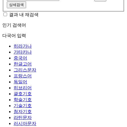
상세검색
결과 내 재검색
인기 검색어
다국어 입력
히라가나
가타카나
중국어
한글고어
그리스문자
프랑스어
독일어
히브리어
괄호기호
학술기호
기술기호
첨자기호
라틴문자
러시아문자