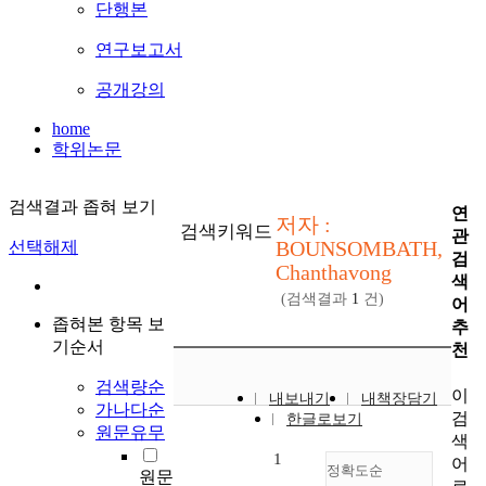
단행본
연구보고서
공개강의
home
학위논문
검색결과 좁혀 보기
연
저자 :
검색키워드
관
BOUNSOMBATH,
선택해제
검
Chanthavong
색
(검색결과
1
건)
어
좁혀본 항목 보
추
기순서
천
검색량순
이
내보내기
내책장담기
가나다순
검
한글로보기
원문유무
색
1
어
정확도순
원문