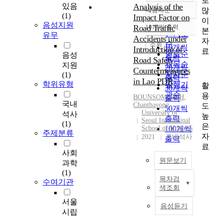
로
있음
Analysis of the
많
내림차순
정확도
(1)
Impact Factor on
이
순
음성지원
Road Traffic
10개씩 출력
내림차순
본
인기도
유무
Accidents under
자
순
조회
10개씩
Introduction of
료
연도순
음성
출력
Road Safety
제목순
지원
20개씩
Countermeasures
저자순
(1)
출력
in Lao PDR
학위유형
발행기
활
30개씩
관순
용
BOUNSOMBATH
,
출력
국내
Chanthavong
도
50개씩
University of
석사
높
출력
Seoul Internatinal
(1)
은
School of Urban S
100개씩
주제분류
자
2021
국내석사
출력
료
사회
원문보기
과학
(1)
목차검
수여기관
도
색조회
로
교
서울
음성듣기
통
시립