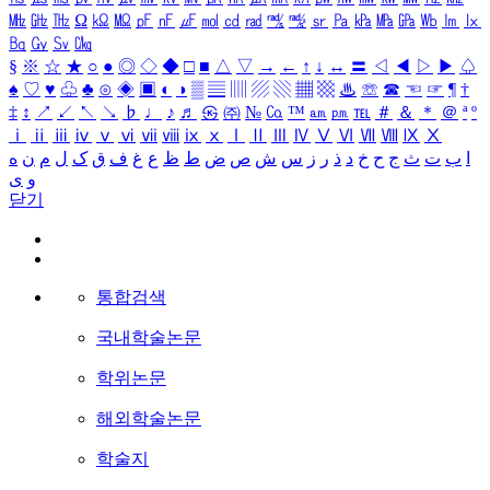
㎒
㎓
㎔
Ω
㏀
㏁
㎊
㎋
㎌
㏖
㏅
㎭
㎮
㎯
㏛
㎩
㎪
㎫
㎬
㏝
㏐
㏓
㏃
㏉
㏜
㏆
§
※
☆
★
○
●
◎
◇
◆
□
■
△
▽
→
←
↑
↓
↔
〓
◁
◀
▷
▶
♤
♠
♡
♥
♧
♣
⊙
◈
▣
◐
◑
▒
▤
▥
▨
▧
▦
▩
♨
☏
☎
☜
☞
¶
†
‡
↕
↗
↙
↖
↘
♭
♩
♪
♬
㉿
㈜
№
㏇
™
㏂
㏘
℡
＃
＆
＊
＠
ª
º
ⅰ
ⅱ
ⅲ
ⅳ
ⅴ
ⅵ
ⅶ
ⅷ
ⅸ
ⅹ
Ⅰ
Ⅱ
Ⅲ
Ⅳ
Ⅴ
Ⅵ
Ⅶ
Ⅷ
Ⅸ
Ⅹ
ا
ب
ت
ث
ج
ح
خ
د
ذ
ر
ز
س
ش
ص
ض
ط
ظ
ع
غ
ف
ق
ک
ل
م
ن
ه
و
ی
닫기
통합검색
국내학술논문
학위논문
해외학술논문
학술지