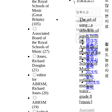
로
한글로보기
the Royal
1
많
Schools of
Music
이
정확도순
(Great
본
The art of
Britain)
자
내림차순
정확도
(105)
song : a
료
순
10개씩 출력
selection of
내림차순
인기도
Associated
songs from
Board of
순
조회
10개씩
the
the Royal
연도순
활
출력
Associated
Schools of
제목순
용
20개씩
Music
(27)
Board of the
저자순
도
출력
Jones,
Royal
발행기
높
Richard
30개씩
Schools of
관순
은
Douglas
출력
Music
(21)
자
50개씩
singing
editor
료
출력
for
syllabus :
100개씩
ABRSM,
medium
출력
Richard
voice .
Jones
(20)
grade 8
[music]
ABRSM
(19)
Associated
[edited