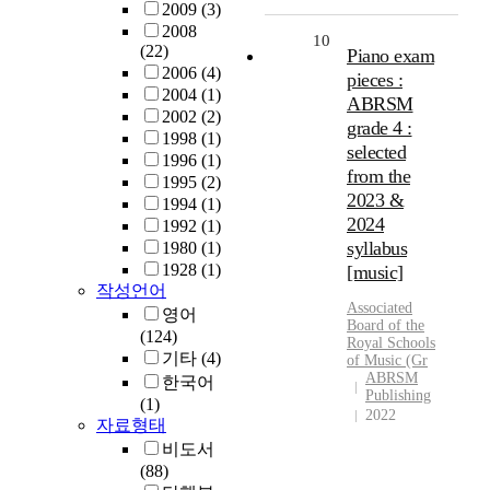
2009
(3)
2008
10
(22)
Piano exam
2006
(4)
pieces :
2004
(1)
ABRSM
2002
(2)
grade 4 :
1998
(1)
selected
1996
(1)
from the
1995
(2)
2023 &
1994
(1)
2024
1992
(1)
syllabus
1980
(1)
1928
(1)
[music]
작성언어
Associated
영어
Board
of the
(124)
Royal
Schools
기타
(4)
of
Music
(Gr
ABRSM
한국어
Publishing
(1)
2022
자료형태
비도서
(88)