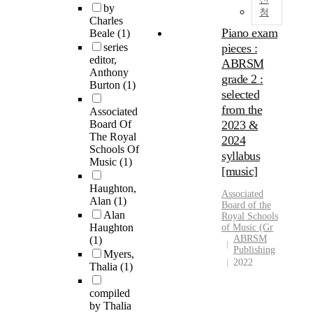
by
청
Charles
Piano exam
Beale
(1)
series
pieces :
editor,
ABRSM
Anthony
grade 2 :
Burton
(1)
selected
from the
Associated
Board Of
2023 &
The Royal
2024
Schools Of
syllabus
Music
(1)
[music]
Haughton,
Associated
Alan
(1)
Board
of the
Alan
Royal
Schools
Haughton
of
Music
(Gr
ABRSM
(1)
Publishing
Myers,
2022
Thalia
(1)
compiled
by Thalia