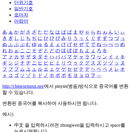
단위기호
일반기호
로마자
아랍어
あ
ぁ
か
が
さ
ざ
た
だ
な
は
ば
ぱ
ま
や
ゃ
ら
わ
ゎ
ん
い
ぃ
き
ぎ
し
じ
ち
ぢ
に
ひ
び
ぴ
み
り
う
ぅ
く
ぐ
す
ず
つ
づ
っ
ぬ
ふ
ぶ
ぷ
む
ゆ
ゅ
る
え
ぇ
け
げ
せ
ぜ
て
で
ね
へ
べ
ぺ
め
れ
お
ぉ
こ
ご
そ
ぞ
と
ど
の
ほ
ぼ
ぽ
も
よ
ょ
ろ
を
ア
ァ
カ
サ
ザ
タ
ダ
ナ
ハ
バ
パ
マ
ヤ
ャ
ラ
ワ
ヮ
ン
イ
ィ
キ
ギ
シ
ジ
チ
ヂ
ニ
ヒ
ビ
ピ
ミ
リ
ウ
ゥ
ク
グ
ス
ズ
ツ
ヅ
ッ
ヌ
フ
ブ
プ
ム
ユ
ュ
ル
エ
ェ
ケ
ゲ
セ
ゼ
テ
デ
ヘ
ベ
ペ
メ
レ
オ
ォ
コ
ゴ
ソ
ゾ
ト
ド
ノ
ホ
ボ
ポ
モ
ヨ
ョ
ロ
ヲ
―
http://chineseinput.net/
에서 pinyin(병음)방식으로 중국어를 변환
할 수 있습니다.
변환된 중국어를 복사하여 사용하시면 됩니다.
예시)
中文 을 입력하시려면
zhongwen
을 입력하시고 space를
누르시면됩니다.