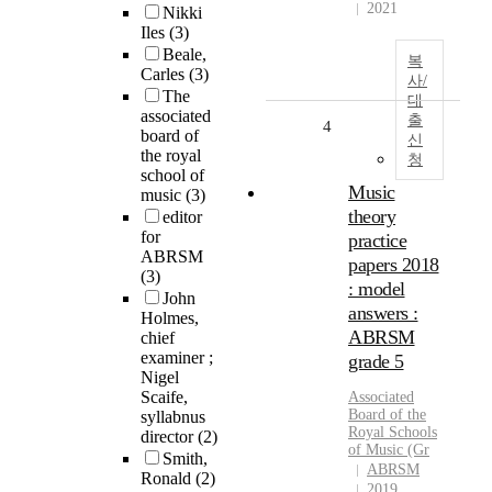
2021
Nikki
Iles
(3)
Beale,
복
Carles
(3)
사/
The
대
associated
출
4
board of
신
the royal
청
school of
Music
music
(3)
theory
editor
for
practice
ABRSM
papers 2018
(3)
: model
John
answers :
Holmes,
ABRSM
chief
examiner ;
grade 5
Nigel
Scaife,
Associated
Board
of the
syllabnus
Royal
Schools
director
(2)
of
Music
(Gr
Smith,
ABRSM
Ronald
(2)
2019