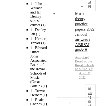
신
John
청
Wallace
and Ian
Music
Denley
theory
series
practice
editors
(1)
papers 2022
Denley,
Ian
(1)
: model
Herbert,
answers :
Trevor
(1)
ABRSM
Edward
grade 8
Huws
Jones ;
Associated
Associated
Board
of the
Board of
Royal
Schools
the Royal
of
Music
(Gr
Schools of
ABRSM
Music
2022
(Great
Britain)
(1)
복
Trevor
사/
Herbert
(1)
대
Beale,
출
8
Charles
(1)
신