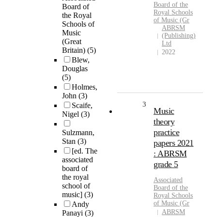
Board
of the
Board of
Royal
Schools
the Royal
of
Music
(Gr
Schools of
ABRSM
Music
(Publishing)
(Great
Ltd
Britain)
(5)
2022
Blew,
Douglas
(5)
Holmes,
John
(3)
3
Scaife,
Music
Nigel
(3)
theory
practice
Sulzmann,
Stan
(3)
papers 2021
[ed. The
: ABRSM
associated
grade 5
board of
the royal
Associated
school of
Board
of the
music]
(3)
Royal
Schools
of
Music
(Gr
Andy
ABRSM
Panayi
(3)