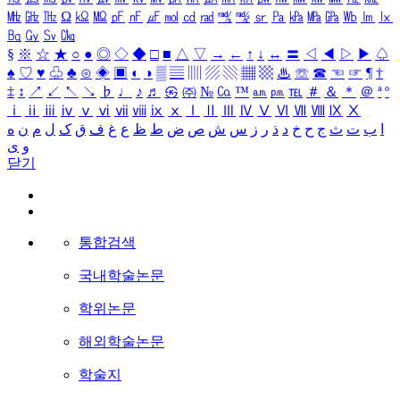
㎒
㎓
㎔
Ω
㏀
㏁
㎊
㎋
㎌
㏖
㏅
㎭
㎮
㎯
㏛
㎩
㎪
㎫
㎬
㏝
㏐
㏓
㏃
㏉
㏜
㏆
§
※
☆
★
○
●
◎
◇
◆
□
■
△
▽
→
←
↑
↓
↔
〓
◁
◀
▷
▶
♤
♠
♡
♥
♧
♣
⊙
◈
▣
◐
◑
▒
▤
▥
▨
▧
▦
▩
♨
☏
☎
☜
☞
¶
†
‡
↕
↗
↙
↖
↘
♭
♩
♪
♬
㉿
㈜
№
㏇
™
㏂
㏘
℡
＃
＆
＊
＠
ª
º
ⅰ
ⅱ
ⅲ
ⅳ
ⅴ
ⅵ
ⅶ
ⅷ
ⅸ
ⅹ
Ⅰ
Ⅱ
Ⅲ
Ⅳ
Ⅴ
Ⅵ
Ⅶ
Ⅷ
Ⅸ
Ⅹ
ا
ب
ت
ث
ج
ح
خ
د
ذ
ر
ز
س
ش
ص
ض
ط
ظ
ع
غ
ف
ق
ک
ل
م
ن
ه
و
ی
닫기
통합검색
국내학술논문
학위논문
해외학술논문
학술지