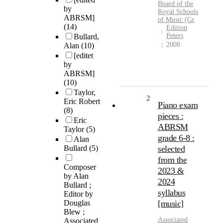
Board
of the
by
Royal
Schools
ABRSM]
of
Music
(Gr
(14)
Edition
Peters
Bullard,
2008
Alan
(10)
[editet
by
ABRSM]
(10)
Taylor,
2
Eric Robert
Piano exam
(8)
pieces :
Eric
ABRSM
Taylor
(5)
grade 6-8 :
Alan
Bullard
(5)
selected
from the
Composer
2023 &
by Alan
2024
Bullard ;
syllabus
Editor by
Douglas
[music]
Blew ;
Associated
Associated