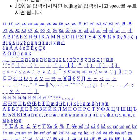
北京 을 입력하시려면
beijing
을 입력하시고 space를 누르
시면 됩니다.
ㅥ
ㅦ
ㅧ
ㅨ
ㅩ
ㅪ
ㅫ
ㅬ
ㅭ
ㅮ
ㅯ
ㅰ
ㅱ
ㅲ
ㅳ
ㅴ
ㅵ
ㅶ
ㅷ
ㅸ
ㅹ
ㅺ
ㅻ
ㅼ
ㅽ
ㅾ
ㅿ
ㆀ
ㆁ
ㆂ
ㆃ
ㆄ
ㆅ
ㆆ
ㆇ
ㆈ
ㆉ
ㆊ
ㆋ
ㆌ
ㆍ
ㆎ
Α
Β
Γ
Δ
Ε
Ζ
Η
Θ
Ι
Κ
Λ
Μ
Ν
Ξ
Ο
Π
Ρ
Σ
Τ
Υ
Φ
Χ
Ψ
Ω
α
β
γ
δ
ε
ζ
η
θ
ι
κ
λ
μ
ν
ξ
ο
π
ρ
σ
τ
υ
φ
χ
ψ
ω
á
à
Á
À
é
è
É
È
ç
Ç
ê
Ä
Ö
Ü
ä
ö
ü
ß
ְ
ֳ
ֲ
ֱ
ָ
ַ
ֵ
ֶ
ִ
ֹ
ּ
ֻ
ׂ
ׁ
ּ
ב
ה
נ
מ
צ
ת
ץ
ש
ד
ג
כ
ע
י
ח
ל
ך
ף
ק
ר
א
ט
ו
ן
ם
פ
‘
’
“
”
〔
〕
〈
〉
「
」
『
』
【
】
＂
（
）
［
］
｛
｝
±
×
÷
≠
≤
≥
∞
∴
♂
♀
∠
⊥
⌒
∂
∇
≡
≒
≪
≫
√
∽
∝
∵
∫
∬
∈
∋
⊆
⊇
⊂
⊃
∪
∩
∧
∨
￢
⇒
⇔
∀
∃
∮
∑
∏
＋
－
＜
＝
＞
、
。
·
‥
…
¨
〃
―
∥
＼
∼
´
～
ˇ
˘
˝
˚
˙
¸
˛
¡
¿
ː
！
＇
，
．
／
：
；
？
＾
＿
｀
｜
½
⅓
⅔
¼
¾
⅛
⅜
⅝
⅞
¹
²
³
⁴
ⁿ
₁
₂
₃
₄
Æ
Ð
Ħ
Ĳ
Ł
Ø
Œ
Þ
Ŧ
Ŋ
æ
đ
ð
ħ
ı
ĳ
ĸ
ŀ
ł
ø
œ
ß
þ
ŧ
ŋ
ŉ
А
Б
В
Г
Д
Е
Ё
Ж
З
И
Й
К
Л
М
Н
О
П
Р
С
Т
У
Ф
Х
Ц
Ч
Ш
Щ
Ъ
Ы
Ь
Э
Ю
Я
а
б
в
г
д
е
ё
ж
з
и
й
к
л
м
н
о
п
р
с
т
у
ф
х
ц
ч
ш
щ
ъ
ы
ь
э
ю
я
′
″
℃
Å
￠
￡
￥
¤
℉
‰
＄
％
Ｆ
￦
㎕
㎖
㎗
ℓ
㎘
㏄
㎣
㎤
㎥
㎦
㎙
㎚
㎛
㎜
㎝
㎞
㎟
㎠
㎡
㎢
㏊
㎍
㎎
㎏
㏏
㎈
㎉
㏈
㎧
㎨
㎰
㎱
㎲
㎳
㎴
㎵
㎶
㎷
㎸
㎹
㎀
㎁
㎂
㎃
㎄
㎺
㎻
㎽
㎾
㎿
㎐
㎑