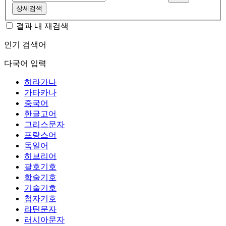
상세검색
결과 내 재검색
인기 검색어
다국어 입력
히라가나
가타카나
중국어
한글고어
그리스문자
프랑스어
독일어
히브리어
괄호기호
학술기호
기술기호
첨자기호
라틴문자
러시아문자