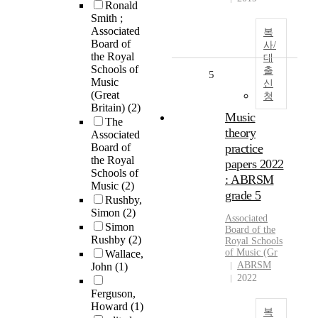
Ronald
Smith ;
Associated
복
Board of
사/
the Royal
대
Schools of
출
5
Music
신
(Great
청
Britain)
(2)
Music
The
theory
Associated
Board of
practice
the Royal
papers 2022
Schools of
: ABRSM
Music
(2)
grade 5
Rushby,
Simon
(2)
Associated
Simon
Board
of the
Rushby
(2)
Royal
Schools
of
Music
(Gr
Wallace,
ABRSM
John
(1)
2022
Ferguson,
Howard
(1)
복