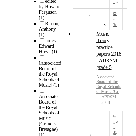
edited
사/
by Howard
대
Ferguson
출
6
(1)
신
Burton,
청
Anthony
Music
(1)
theory
Jones,
Edward
practice
Huws
(1)
papers 2018
: ABRSM
[Associated
grade 5
Board of
the Royal
Associated
Schools of
Board
of the
Music]
(1)
Royal
Schools
of
Music
(Gr
Associated
ABRSM
Board of
2018
the Royal
Schools of
복
Music
사/
(Grande-
대
Bretagne)
출
(1)
7