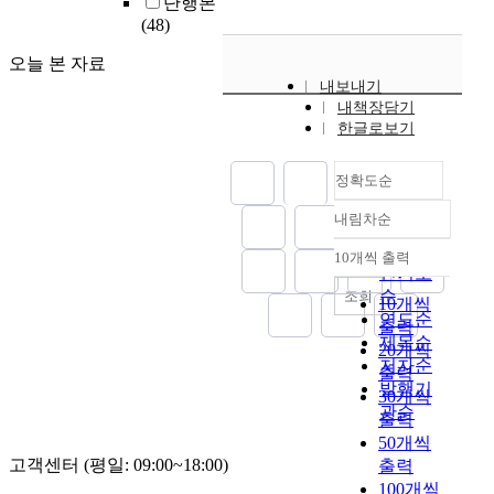
단행본
(48)
오늘 본 자료
내보내기
내책장담기
한글로보기
정확도순
내림차순
정확도
순
10개씩 출력
내림차순
인기도
순
조회
10개씩
연도순
출력
제목순
20개씩
저자순
출력
발행기
30개씩
관순
출력
50개씩
고객센터 (평일: 09:00~18:00)
출력
100개씩