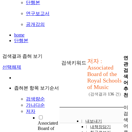
단행본
연구보고서
공개강의
home
단행본
검색결과 좁혀 보기
연
저자 :
검색키워드
관
Associated
선택해제
검
Board of the
색
Royal Schools
어
of Music
좁혀본 항목 보기순서
추
(검색결과
136
건)
천
검색량순
가나다순
이
저자
검
색
내보내기
Associated
어
내책장담기
Board of