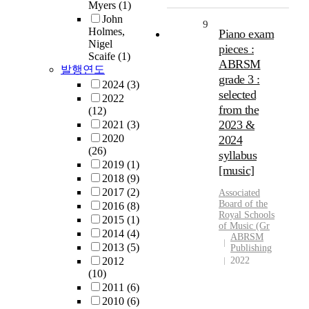
Myers
(1)
John
9
Holmes,
Piano exam
Nigel
pieces :
Scaife
(1)
ABRSM
발행연도
grade 3 :
2024
(3)
selected
2022
from the
(12)
2023 &
2021
(3)
2020
2024
(26)
syllabus
2019
(1)
[music]
2018
(9)
2017
(2)
Associated
Board
of the
2016
(8)
Royal
Schools
2015
(1)
of
Music
(Gr
2014
(4)
ABRSM
2013
(5)
Publishing
2012
2022
(10)
2011
(6)
2010
(6)