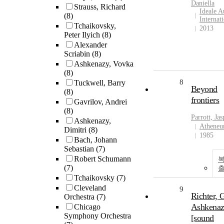
Daniella
Strauss, Richard
Ideale A
(8)
Internat
Tchaikovsky,
2013
Peter Ilyich
(8)
Alexander
Scriabin
(8)
Ashkenazy, Vovka
(8)
8
Tuckwell, Barry
Beyond
(8)
frontiers
Gavrilov, Andrei
(8)
Parrott, Jas
Ashkenazy,
Athene
Dimitri
(8)
1985
Bach, Johann
Sebastian
(7)
Robert Schumann
복
(7)
Tchaikovsky
(7)
Cleveland
9
Richter, G
Orchestra
(7)
Ashkena
Chicago
Symphony Orchestra
[sound