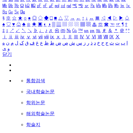
㎒
㎓
㎔
Ω
㏀
㏁
㎊
㎋
㎌
㏖
㏅
㎭
㎮
㎯
㏛
㎩
㎪
㎫
㎬
㏝
㏐
㏓
㏃
㏉
㏜
㏆
§
※
☆
★
○
●
◎
◇
◆
□
■
△
▽
→
←
↑
↓
↔
〓
◁
◀
▷
▶
♤
♠
♡
♥
♧
♣
⊙
◈
▣
◐
◑
▒
▤
▥
▨
▧
▦
▩
♨
☏
☎
☜
☞
¶
†
‡
↕
↗
↙
↖
↘
♭
♩
♪
♬
㉿
㈜
№
㏇
™
㏂
㏘
℡
＃
＆
＊
＠
ª
º
ⅰ
ⅱ
ⅲ
ⅳ
ⅴ
ⅵ
ⅶ
ⅷ
ⅸ
ⅹ
Ⅰ
Ⅱ
Ⅲ
Ⅳ
Ⅴ
Ⅵ
Ⅶ
Ⅷ
Ⅸ
Ⅹ
ا
ب
ت
ث
ج
ح
خ
د
ذ
ر
ز
س
ش
ص
ض
ط
ظ
ع
غ
ف
ق
ک
ل
م
ن
ه
و
ی
닫기
통합검색
국내학술논문
학위논문
해외학술논문
학술지