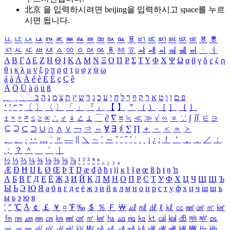
北京 을 입력하시려면
beijing
을 입력하시고 space를 누르
시면 됩니다.
ㅥ
ㅦ
ㅧ
ㅨ
ㅩ
ㅪ
ㅫ
ㅬ
ㅭ
ㅮ
ㅯ
ㅰ
ㅱ
ㅲ
ㅳ
ㅴ
ㅵ
ㅶ
ㅷ
ㅸ
ㅹ
ㅺ
ㅻ
ㅼ
ㅽ
ㅾ
ㅿ
ㆀ
ㆁ
ㆂ
ㆃ
ㆄ
ㆅ
ㆆ
ㆇ
ㆈ
ㆉ
ㆊ
ㆋ
ㆌ
ㆍ
ㆎ
Α
Β
Γ
Δ
Ε
Ζ
Η
Θ
Ι
Κ
Λ
Μ
Ν
Ξ
Ο
Π
Ρ
Σ
Τ
Υ
Φ
Χ
Ψ
Ω
α
β
γ
δ
ε
ζ
η
θ
ι
κ
λ
μ
ν
ξ
ο
π
ρ
σ
τ
υ
φ
χ
ψ
ω
á
à
Á
À
é
è
É
È
ç
Ç
ê
Ä
Ö
Ü
ä
ö
ü
ß
ְ
ֳ
ֲ
ֱ
ָ
ַ
ֵ
ֶ
ִ
ֹ
ּ
ֻ
ׂ
ׁ
ּ
ב
ה
נ
מ
צ
ת
ץ
ש
ד
ג
כ
ע
י
ח
ל
ך
ף
ק
ר
א
ט
ו
ן
ם
פ
‘
’
“
”
〔
〕
〈
〉
「
」
『
』
【
】
＂
（
）
［
］
｛
｝
±
×
÷
≠
≤
≥
∞
∴
♂
♀
∠
⊥
⌒
∂
∇
≡
≒
≪
≫
√
∽
∝
∵
∫
∬
∈
∋
⊆
⊇
⊂
⊃
∪
∩
∧
∨
￢
⇒
⇔
∀
∃
∮
∑
∏
＋
－
＜
＝
＞
、
。
·
‥
…
¨
〃
―
∥
＼
∼
´
～
ˇ
˘
˝
˚
˙
¸
˛
¡
¿
ː
！
＇
，
．
／
：
；
？
＾
＿
｀
｜
½
⅓
⅔
¼
¾
⅛
⅜
⅝
⅞
¹
²
³
⁴
ⁿ
₁
₂
₃
₄
Æ
Ð
Ħ
Ĳ
Ł
Ø
Œ
Þ
Ŧ
Ŋ
æ
đ
ð
ħ
ı
ĳ
ĸ
ŀ
ł
ø
œ
ß
þ
ŧ
ŋ
ŉ
А
Б
В
Г
Д
Е
Ё
Ж
З
И
Й
К
Л
М
Н
О
П
Р
С
Т
У
Ф
Х
Ц
Ч
Ш
Щ
Ъ
Ы
Ь
Э
Ю
Я
а
б
в
г
д
е
ё
ж
з
и
й
к
л
м
н
о
п
р
с
т
у
ф
х
ц
ч
ш
щ
ъ
ы
ь
э
ю
я
′
″
℃
Å
￠
￡
￥
¤
℉
‰
＄
％
Ｆ
￦
㎕
㎖
㎗
ℓ
㎘
㏄
㎣
㎤
㎥
㎦
㎙
㎚
㎛
㎜
㎝
㎞
㎟
㎠
㎡
㎢
㏊
㎍
㎎
㎏
㏏
㎈
㎉
㏈
㎧
㎨
㎰
㎱
㎲
㎳
㎴
㎵
㎶
㎷
㎸
㎹
㎀
㎁
㎂
㎃
㎄
㎺
㎻
㎽
㎾
㎿
㎐
㎑