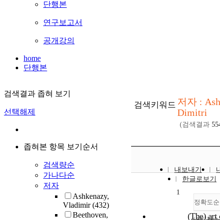
단행본
연구보고서
공개강의
home
단행본
검색결과 좁혀 보기
저자 : Ash
검색키워드
Dimitri
선택해제
(검색결과
55
좁혀본 항목 보기순서
검색량순
내보내기
가나다순
한글로보기
저자
1
Ashkenazy,
정확도순
Vladimir
(432)
Beethoven,
(The) art 
내림차순