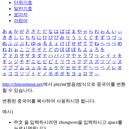
단위기호
일반기호
로마자
아랍어
あ
ぁ
か
が
さ
ざ
た
だ
な
は
ば
ぱ
ま
や
ゃ
ら
わ
ゎ
ん
い
ぃ
き
ぎ
し
じ
ち
ぢ
に
ひ
び
ぴ
み
り
う
ぅ
く
ぐ
す
ず
つ
づ
っ
ぬ
ふ
ぶ
ぷ
む
ゆ
ゅ
る
え
ぇ
け
げ
せ
ぜ
て
で
ね
へ
べ
ぺ
め
れ
お
ぉ
こ
ご
そ
ぞ
と
ど
の
ほ
ぼ
ぽ
も
よ
ょ
ろ
を
ア
ァ
カ
サ
ザ
タ
ダ
ナ
ハ
バ
パ
マ
ヤ
ャ
ラ
ワ
ヮ
ン
イ
ィ
キ
ギ
シ
ジ
チ
ヂ
ニ
ヒ
ビ
ピ
ミ
リ
ウ
ゥ
ク
グ
ス
ズ
ツ
ヅ
ッ
ヌ
フ
ブ
プ
ム
ユ
ュ
ル
エ
ェ
ケ
ゲ
セ
ゼ
テ
デ
ヘ
ベ
ペ
メ
レ
オ
ォ
コ
ゴ
ソ
ゾ
ト
ド
ノ
ホ
ボ
ポ
モ
ヨ
ョ
ロ
ヲ
―
http://chineseinput.net/
에서 pinyin(병음)방식으로 중국어를 변환
할 수 있습니다.
변환된 중국어를 복사하여 사용하시면 됩니다.
예시)
中文 을 입력하시려면
zhongwen
을 입력하시고 space를
누르시면됩니다.