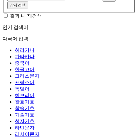
상세검색
결과 내 재검색
인기 검색어
다국어 입력
히라가나
가타카나
중국어
한글고어
그리스문자
프랑스어
독일어
히브리어
괄호기호
학술기호
기술기호
첨자기호
라틴문자
러시아문자