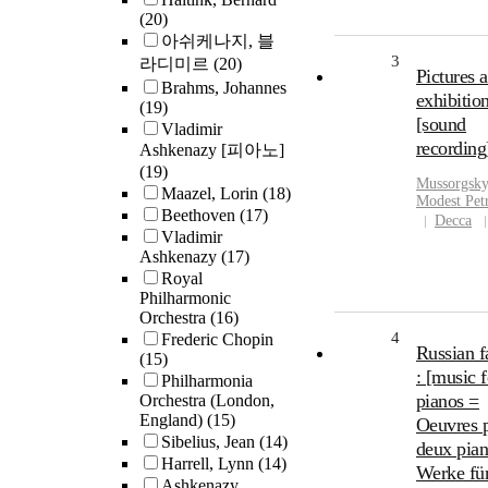
(20)
아쉬케나지, 블
3
라디미르
(20)
Pictures a
Brahms, Johannes
exhibitio
(19)
[sound
Vladimir
recording
Ashkenazy [피아노]
(19)
Mussorgsky
Maazel, Lorin
(18)
Modest Pet
Beethoven
(17)
Decca
Vladimir
Ashkenazy
(17)
Royal
Philharmonic
Orchestra
(16)
4
Frederic Chopin
Russian f
(15)
: [music 
Philharmonia
pianos =
Orchestra (London,
England)
(15)
Oeuvres 
Sibelius, Jean
(14)
deux pia
Harrell, Lynn
(14)
Werke fü
Ashkenazy,