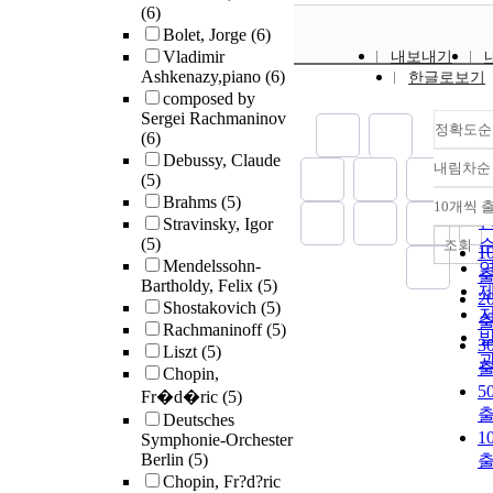
(6)
Bolet, Jorge
(6)
Vladimir
내보내기
Ashkenazy,piano
(6)
한글로보기
composed by
Sergei Rachmaninov
정확도순
(6)
Debussy, Claude
내림차순
(5)
Brahms
(5)
10개씩 
Stravinsky, Igor
(5)
조회
1
Mendelssohn-
Bartholdy, Felix
(5)
2
Shostakovich
(5)
Rachmaninoff
(5)
3
Liszt
(5)
Chopin,
5
Fr�d�ric
(5)
Deutsches
1
Symphonie-Orchester
Berlin
(5)
Chopin, Fr?d?ric