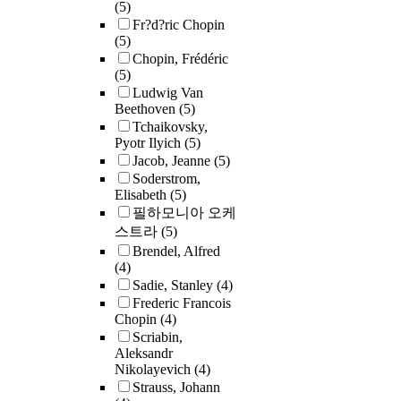
(5)
Fr?d?ric Chopin
(5)
Chopin, Frédéric
(5)
Ludwig Van
Beethoven
(5)
Tchaikovsky,
Pyotr Ilyich
(5)
Jacob, Jeanne
(5)
Soderstrom,
Elisabeth
(5)
필하모니아 오케
스트라
(5)
Brendel, Alfred
(4)
Sadie, Stanley
(4)
Frederic Francois
Chopin
(4)
Scriabin,
Aleksandr
Nikolayevich
(4)
Strauss, Johann