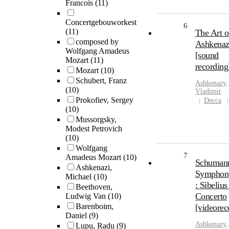
Francois
(11)
Concertgebouworkest
6
(11)
The Art o
composed by
Ashkena
Wolfgang Amadeus
[sound
Mozart
(11)
recording
Mozart
(10)
Schubert, Franz
Ashkenazy
,
(10)
Vladimir
Prokofiev, Sergey
Decca
(10)
Mussorgsky,
Modest Petrovich
(10)
Wolfgang
7
Amadeus Mozart
(10)
Schuman
Ashkenazi,
Symphon
Michael
(10)
: Sibelius
Beethoven,
Concerto
Ludwig Van
(10)
Barenboim,
[videorec
Daniel
(9)
Ashkenazy
,
Lupu, Radu
(9)