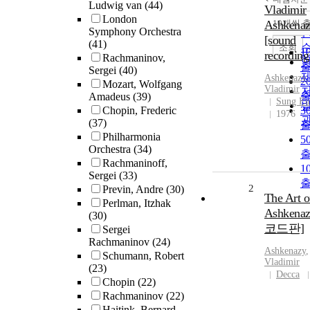
Ludwig van
(44)
Vladimir
London
Ashkena
10개씩 
Symphony Orchestra
[sound
(41)
조회
1
recording
Rachmaninov,
Sergei
(40)
Ashkenazy
,
2
Mozart, Wolfgang
Vladimir
Amadeus
(39)
Sung E
Chopin, Frederic
3
1976
(37)
Philharmonia
5
Orchestra
(34)
Rachmaninoff,
1
Sergei
(33)
2
Previn, Andre
(30)
The Art o
Perlman, Itzhak
Ashkena
(30)
코드판]
Sergei
Rachmaninov
(24)
Ashkenazy
,
Schumann, Robert
Vladimir
(23)
Decca
Chopin
(22)
Rachmaninov
(22)
Haitink, Bernard