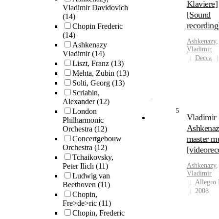
Klaviere]
Vladimir Davidovich
[Sound
(14)
recording
Chopin Frederic
(14)
Ashkenazy
,
Ashkenazy
Vladimir
Vladimir
(14)
Decca
Liszt, Franz
(13)
Mehta, Zubin
(13)
Solti, Georg
(13)
Scriabin,
Alexander
(12)
5
London
Vladimir
Philharmonic
Ashkenaz
Orchestra
(12)
master m
Concertgebouw
Orchestra
(12)
[videorec
Tchaikovsky,
Peter Ilich
(11)
Ashkenazy
,
Vladimir
Ludwig van
Allegro 
Beethoven
(11)
2008
Chopin,
Fre>de>ric
(11)
Chopin, Frederic