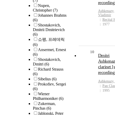
(7)
recording
Nupen,
Christopher
(7)
Ashkenazy
,
Johannes Brahms
Vladimir
(6)
Recital 
1977
Shostakovich,
Dmitrii Dmitrievich
(6)
쇼팽, 프레데릭
(6)
Ansermet, Ernest
10
(6)
Dmitri
Shostakovich,
Ashkenaz
Dmitri
(6)
clarinet 
Richard Strauss
recording
(6)
Sibelius
(6)
Ashkenazy
,
Prokofiev, Sergei
Pan Clas
(6)
1995
Wiener
Philharmoniker
(6)
Zukerman,
Pinchas
(6)
Jablonski, Peter