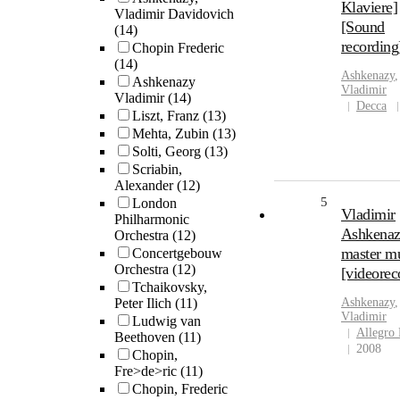
Klaviere]
Vladimir Davidovich
[Sound
(14)
recording
Chopin Frederic
(14)
Ashkenazy
,
Ashkenazy
Vladimir
Vladimir
(14)
Decca
Liszt, Franz
(13)
Mehta, Zubin
(13)
Solti, Georg
(13)
Scriabin,
Alexander
(12)
5
London
Vladimir
Philharmonic
Ashkenaz
Orchestra
(12)
master m
Concertgebouw
Orchestra
(12)
[videorec
Tchaikovsky,
Peter Ilich
(11)
Ashkenazy
,
Vladimir
Ludwig van
Allegro 
Beethoven
(11)
2008
Chopin,
Fre>de>ric
(11)
Chopin, Frederic