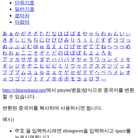
단위기호
일반기호
로마자
아랍어
あ
ぁ
か
が
さ
ざ
た
だ
な
は
ば
ぱ
ま
や
ゃ
ら
わ
ゎ
ん
い
ぃ
き
ぎ
し
じ
ち
ぢ
に
ひ
び
ぴ
み
り
う
ぅ
く
ぐ
す
ず
つ
づ
っ
ぬ
ふ
ぶ
ぷ
む
ゆ
ゅ
る
え
ぇ
け
げ
せ
ぜ
て
で
ね
へ
べ
ぺ
め
れ
お
ぉ
こ
ご
そ
ぞ
と
ど
の
ほ
ぼ
ぽ
も
よ
ょ
ろ
を
ア
ァ
カ
サ
ザ
タ
ダ
ナ
ハ
バ
パ
マ
ヤ
ャ
ラ
ワ
ヮ
ン
イ
ィ
キ
ギ
シ
ジ
チ
ヂ
ニ
ヒ
ビ
ピ
ミ
リ
ウ
ゥ
ク
グ
ス
ズ
ツ
ヅ
ッ
ヌ
フ
ブ
プ
ム
ユ
ュ
ル
エ
ェ
ケ
ゲ
セ
ゼ
テ
デ
ヘ
ベ
ペ
メ
レ
オ
ォ
コ
ゴ
ソ
ゾ
ト
ド
ノ
ホ
ボ
ポ
モ
ヨ
ョ
ロ
ヲ
―
http://chineseinput.net/
에서 pinyin(병음)방식으로 중국어를 변환
할 수 있습니다.
변환된 중국어를 복사하여 사용하시면 됩니다.
예시)
中文 을 입력하시려면
zhongwen
을 입력하시고 space를
누르시면됩니다.