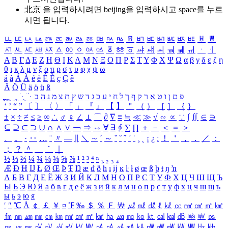
北京 을 입력하시려면
beijing
을 입력하시고 space를 누르
시면 됩니다.
ㅥ
ㅦ
ㅧ
ㅨ
ㅩ
ㅪ
ㅫ
ㅬ
ㅭ
ㅮ
ㅯ
ㅰ
ㅱ
ㅲ
ㅳ
ㅴ
ㅵ
ㅶ
ㅷ
ㅸ
ㅹ
ㅺ
ㅻ
ㅼ
ㅽ
ㅾ
ㅿ
ㆀ
ㆁ
ㆂ
ㆃ
ㆄ
ㆅ
ㆆ
ㆇ
ㆈ
ㆉ
ㆊ
ㆋ
ㆌ
ㆍ
ㆎ
Α
Β
Γ
Δ
Ε
Ζ
Η
Θ
Ι
Κ
Λ
Μ
Ν
Ξ
Ο
Π
Ρ
Σ
Τ
Υ
Φ
Χ
Ψ
Ω
α
β
γ
δ
ε
ζ
η
θ
ι
κ
λ
μ
ν
ξ
ο
π
ρ
σ
τ
υ
φ
χ
ψ
ω
á
à
Á
À
é
è
É
È
ç
Ç
ê
Ä
Ö
Ü
ä
ö
ü
ß
ְ
ֳ
ֲ
ֱ
ָ
ַ
ֵ
ֶ
ִ
ֹ
ּ
ֻ
ׂ
ׁ
ּ
ב
ה
נ
מ
צ
ת
ץ
ש
ד
ג
כ
ע
י
ח
ל
ך
ף
ק
ר
א
ט
ו
ן
ם
פ
‘
’
“
”
〔
〕
〈
〉
「
」
『
』
【
】
＂
（
）
［
］
｛
｝
±
×
÷
≠
≤
≥
∞
∴
♂
♀
∠
⊥
⌒
∂
∇
≡
≒
≪
≫
√
∽
∝
∵
∫
∬
∈
∋
⊆
⊇
⊂
⊃
∪
∩
∧
∨
￢
⇒
⇔
∀
∃
∮
∑
∏
＋
－
＜
＝
＞
、
。
·
‥
…
¨
〃
―
∥
＼
∼
´
～
ˇ
˘
˝
˚
˙
¸
˛
¡
¿
ː
！
＇
，
．
／
：
；
？
＾
＿
｀
｜
½
⅓
⅔
¼
¾
⅛
⅜
⅝
⅞
¹
²
³
⁴
ⁿ
₁
₂
₃
₄
Æ
Ð
Ħ
Ĳ
Ł
Ø
Œ
Þ
Ŧ
Ŋ
æ
đ
ð
ħ
ı
ĳ
ĸ
ŀ
ł
ø
œ
ß
þ
ŧ
ŋ
ŉ
А
Б
В
Г
Д
Е
Ё
Ж
З
И
Й
К
Л
М
Н
О
П
Р
С
Т
У
Ф
Х
Ц
Ч
Ш
Щ
Ъ
Ы
Ь
Э
Ю
Я
а
б
в
г
д
е
ё
ж
з
и
й
к
л
м
н
о
п
р
с
т
у
ф
х
ц
ч
ш
щ
ъ
ы
ь
э
ю
я
′
″
℃
Å
￠
￡
￥
¤
℉
‰
＄
％
Ｆ
￦
㎕
㎖
㎗
ℓ
㎘
㏄
㎣
㎤
㎥
㎦
㎙
㎚
㎛
㎜
㎝
㎞
㎟
㎠
㎡
㎢
㏊
㎍
㎎
㎏
㏏
㎈
㎉
㏈
㎧
㎨
㎰
㎱
㎲
㎳
㎴
㎵
㎶
㎷
㎸
㎹
㎀
㎁
㎂
㎃
㎄
㎺
㎻
㎽
㎾
㎿
㎐
㎑