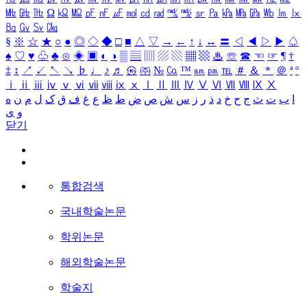
㎒
㎓
㎔
Ω
㏀
㏁
㎊
㎋
㎌
㏖
㏅
㎭
㎮
㎯
㏛
㎩
㎪
㎫
㎬
㏝
㏐
㏓
㏃
㏉
㏜
㏆
§
※
☆
★
○
●
◎
◇
◆
□
■
△
▽
→
←
↑
↓
↔
〓
◁
◀
▷
▶
♤
♠
♡
♥
♧
♣
⊙
◈
▣
◐
◑
▒
▤
▥
▨
▧
▦
▩
♨
☏
☎
☜
☞
¶
†
‡
↕
↗
↙
↖
↘
♭
♩
♪
♬
㉿
㈜
№
㏇
™
㏂
㏘
℡
＃
＆
＊
＠
ª
º
ⅰ
ⅱ
ⅲ
ⅳ
ⅴ
ⅵ
ⅶ
ⅷ
ⅸ
ⅹ
Ⅰ
Ⅱ
Ⅲ
Ⅳ
Ⅴ
Ⅵ
Ⅶ
Ⅷ
Ⅸ
Ⅹ
ا
ب
ت
ث
ج
ح
خ
د
ذ
ر
ز
س
ش
ص
ض
ط
ظ
ع
غ
ف
ق
ک
ل
م
ن
ه
و
ی
닫기
통합검색
국내학술논문
학위논문
해외학술논문
학술지