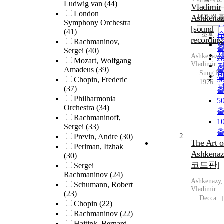
Ludwig van
(44)
Vladimir
London
Ashkena
10개씩 
Symphony Orchestra
[sound
(41)
조회
1
recording
Rachmaninov,
Sergei
(40)
Ashkenazy
,
2
Mozart, Wolfgang
Vladimir
Amadeus
(39)
Sung E
Chopin, Frederic
3
1976
(37)
Philharmonia
5
Orchestra
(34)
Rachmaninoff,
1
Sergei
(33)
2
Previn, Andre
(30)
The Art o
Perlman, Itzhak
Ashkena
(30)
코드판]
Sergei
Rachmaninov
(24)
Ashkenazy
,
Schumann, Robert
Vladimir
(23)
Decca
Chopin
(22)
Rachmaninov
(22)
Haitink, Bernard