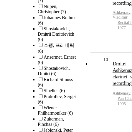
(7)
recording
Nupen,
Christopher
(7)
Ashkenazy
,
Johannes Brahms
Vladimir
(6)
Recital 
1977
Shostakovich,
Dmitrii Dmitrievich
(6)
쇼팽, 프레데릭
(6)
Ansermet, Ernest
10
(6)
Dmitri
Shostakovich,
Ashkenaz
Dmitri
(6)
clarinet 
Richard Strauss
recording
(6)
Sibelius
(6)
Ashkenazy
,
Prokofiev, Sergei
Pan Clas
(6)
1995
Wiener
Philharmoniker
(6)
Zukerman,
Pinchas
(6)
Jablonski, Peter