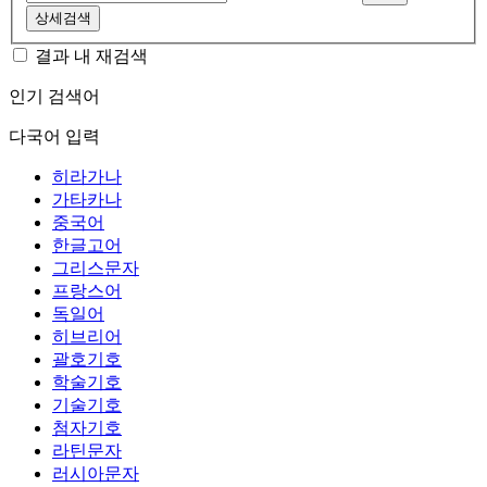
상세검색
결과 내 재검색
인기 검색어
다국어 입력
히라가나
가타카나
중국어
한글고어
그리스문자
프랑스어
독일어
히브리어
괄호기호
학술기호
기술기호
첨자기호
라틴문자
러시아문자