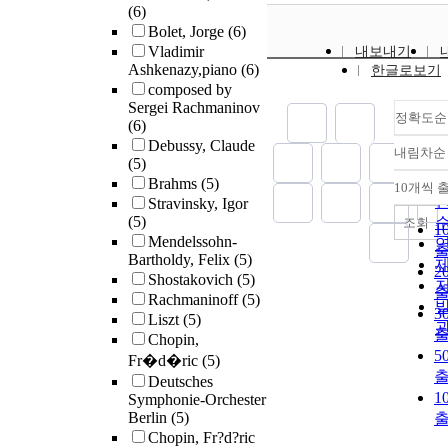
(6)
Bolet, Jorge
(6)
Vladimir
내보내기
Ashkenazy,piano
(6)
한글로보기
composed by
Sergei Rachmaninov
정확도순
(6)
Debussy, Claude
내림차순
(5)
Brahms
(5)
10개씩 
Stravinsky, Igor
(5)
조회
1
Mendelssohn-
Bartholdy, Felix
(5)
2
Shostakovich
(5)
Rachmaninoff
(5)
3
Liszt
(5)
Chopin,
5
Fr�d�ric
(5)
Deutsches
1
Symphonie-Orchester
Berlin
(5)
Chopin, Fr?d?ric