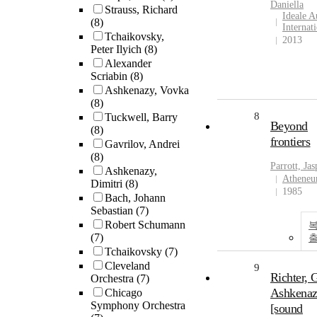
Daniella
Strauss, Richard
Ideale A
(8)
Internat
Tchaikovsky,
2013
Peter Ilyich
(8)
Alexander
Scriabin
(8)
Ashkenazy, Vovka
(8)
8
Tuckwell, Barry
Beyond
(8)
frontiers
Gavrilov, Andrei
(8)
Parrott, Jas
Ashkenazy,
Athene
Dimitri
(8)
1985
Bach, Johann
Sebastian
(7)
Robert Schumann
복
(7)
Tchaikovsky
(7)
Cleveland
9
Richter, G
Orchestra
(7)
Ashkena
Chicago
Symphony Orchestra
[sound