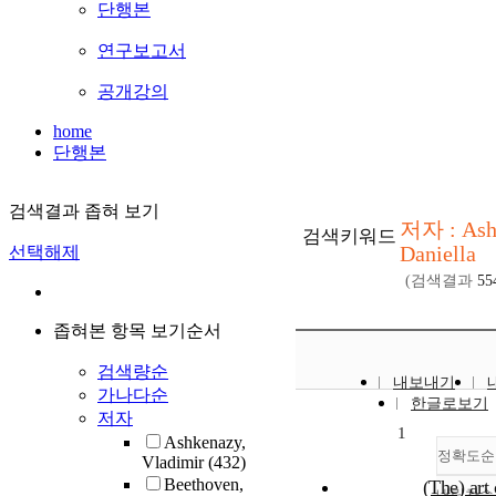
단행본
연구보고서
공개강의
home
단행본
검색결과 좁혀 보기
저자 : Ash
검색키워드
Daniella
선택해제
(검색결과
55
좁혀본 항목 보기순서
검색량순
내보내기
가나다순
한글로보기
저자
1
Ashkenazy,
정확도순
Vladimir
(432)
Beethoven,
(The) art 
내림차순