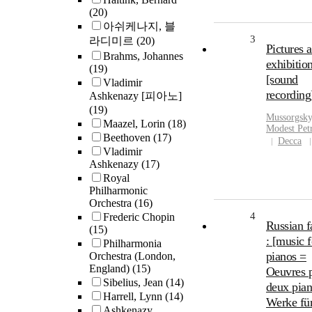
(20)
아쉬케나지, 블
3
라디미르
(20)
Pictures a
Brahms, Johannes
exhibitio
(19)
[sound
Vladimir
recording
Ashkenazy [피아노]
(19)
Mussorgsky
Maazel, Lorin
(18)
Modest Pet
Beethoven
(17)
Decca
Vladimir
Ashkenazy
(17)
Royal
Philharmonic
Orchestra
(16)
4
Frederic Chopin
Russian f
(15)
: [music 
Philharmonia
pianos =
Orchestra (London,
England)
(15)
Oeuvres 
Sibelius, Jean
(14)
deux pia
Harrell, Lynn
(14)
Werke fü
Ashkenazy,