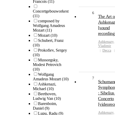
Francois
(11)
Concertgebouworkest
6
(11)
The Art o
composed by
Ashkena
Wolfgang Amadeus
[sound
Mozart
(11)
recording
Mozart
(10)
Schubert, Franz
Ashkenazy
,
(10)
Vladimir
Prokofiev, Sergey
Decca
(10)
Mussorgsky,
Modest Petrovich
(10)
Wolfgang
7
Amadeus Mozart
(10)
Schuman
Ashkenazi,
Symphon
Michael
(10)
: Sibelius
Beethoven,
Concerto
Ludwig Van
(10)
Barenboim,
[videorec
Daniel
(9)
Ashkenazy
,
Lupu, Radu
(9)