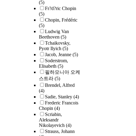
(5)
Fr?d?ric Chopin
(5)
Chopin, Frédéric
(5)
Ludwig Van
Beethoven
(5)
Tchaikovsky,
Pyotr Ilyich
(5)
Jacob, Jeanne
(5)
Soderstrom,
Elisabeth
(5)
필하모니아 오케
스트라
(5)
Brendel, Alfred
(4)
Sadie, Stanley
(4)
Frederic Francois
Chopin
(4)
Scriabin,
Aleksandr
Nikolayevich
(4)
Strauss, Johann