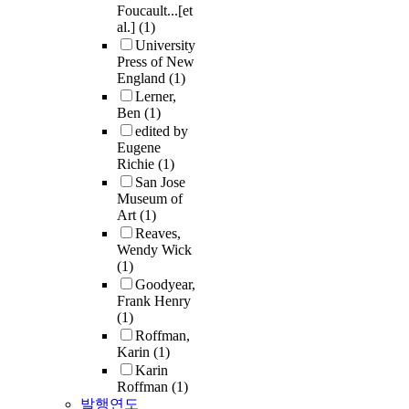
Foucault...[et
al.]
(1)
University
Press of New
England
(1)
Lerner,
Ben
(1)
edited by
Eugene
Richie
(1)
San Jose
Museum of
Art
(1)
Reaves,
Wendy Wick
(1)
Goodyear,
Frank Henry
(1)
Roffman,
Karin
(1)
Karin
Roffman
(1)
발행연도