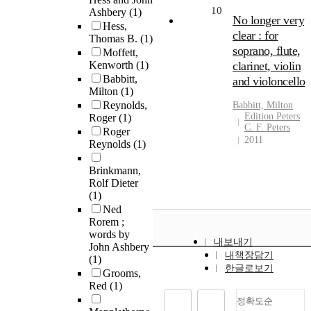
10
Ashbery
(1)
No longer very
Hess,
clear : for
Thomas B.
(1)
soprano, flute,
Moffett,
Kenworth
(1)
clarinet, violin
Babbitt,
and violoncello
Milton
(1)
Reynolds,
Babbitt, Milton
Edition Peters
Roger
(1)
C. F. Peters
Roger
2011
Reynolds
(1)
Brinkmann,
Rolf Dieter
(1)
Ned
Rorem ;
words by
내보내기
John Ashbery
내책장담기
(1)
한글로보기
Grooms,
Red
(1)
정확도순