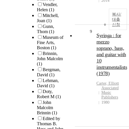
2014
Vendler,
Helen
(1)
복사/
Mitchell,
대출
Joan
(1)
신청
Gunn,
Thom
(1)
9
Syringa : for
Museum of
mezzo
Fine Arts,
Boston
(1)
soprano, bass,
Brinnin,
and guitar with
John Malcolm
10
(1)
instrumentalists
Bergman,
(1978)
David
(1)
Lehman,
Carter, Elliott
David
(1)
Associated
Doty,
Music
Robert M
(1)
Publishers
John
1980
Malcolm
Brinnin
(1)
Edited by
Thomas B.
Hess and John