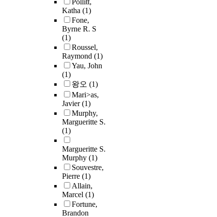
Pollitt,
Katha
(1)
Fone,
Byrne R. S
(1)
Roussel,
Raymond
(1)
Yau, John
(1)
왕오
(1)
Mari>as,
Javier
(1)
Murphy,
Margueritte S.
(1)
Margueritte S.
Murphy
(1)
Souvestre,
Pierre
(1)
Allain,
Marcel
(1)
Fortune,
Brandon