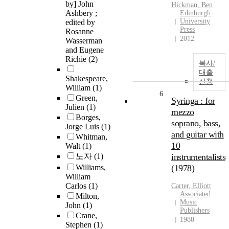
by] John
Hickman, Ben
Ashbery ;
Edinburgh
University
edited by
Press
Rosanne
2012
Wasserman
and Eugene
Richie
(2)
복사/
대출
Shakespeare,
신청
William
(1)
6
Green,
Syringa : for
Julien
(1)
mezzo
Borges,
soprano, bass,
Jorge Luis
(1)
and guitar with
Whitman,
10
Walt
(1)
노자
(1)
instrumentalists
Williams,
(1978)
William
Carlos
(1)
Carter, Elliott
Associated
Milton,
Music
John
(1)
Publishers
Crane,
1980
Stephen
(1)