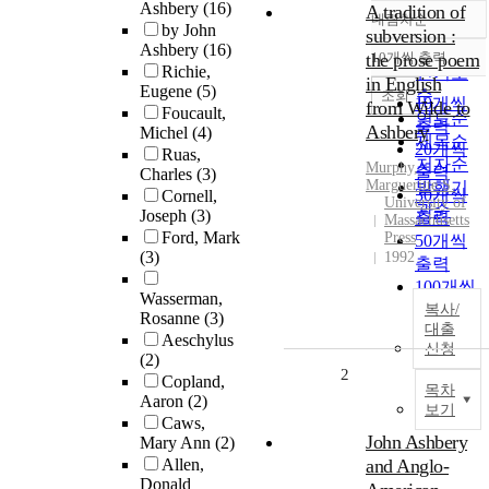
Ashbery
(16)
A tradition of
내림차순
정확도
by John
subversion :
Ashbery
(16)
순
the prose poem
10개씩 출력
내림차순
Richie,
인기도
in English
Eugene
(5)
순
조회
10개씩
from Wilde to
Foucault,
연도순
출력
Ashbery
Michel
(4)
제목순
20개씩
Ruas,
저자순
Murphy,
출력
Charles
(3)
Margueritte S.
발행기
30개씩
Cornell,
University of
관순
Joseph
(3)
출력
Massachusetts
Ford, Mark
Press
50개씩
(3)
1992
출력
100개씩
Wasserman,
출력
복사/
Rosanne
(3)
대출
Aeschylus
신청
(2)
2
Copland,
목차
Aaron
(2)
보기
Caws,
John Ashbery
Mary Ann
(2)
Allen,
and Anglo-
Donald