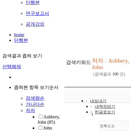
단행본
연구보고서
공개강의
home
단행본
검색결과 좁혀 보기
저자 : Ashbery,
검색키워드
John
선택해제
(검색결과
100
건)
좁혀본 항목 보기순서
검색량순
내보내기
가나다순
내책장담기
저자
한글로보기
1
Ashbery,
John
(85)
정확도순
John