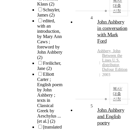
복사/
Klaus
(2)
대출
Schuyler,
신청
James
(2)
4
edited,
John Ashbery
with an
in conversation
introduction,
with Mark
by Mary Ann
Ford
Caws ;
foreword by
Ashbery
, John
John Ashbery
Between the
(2)
Lines U.S.
Freilicher,
distributor,
Jane
(2)
Dufour Edition
Elliott
2003
Carter ;
English poem
복사/
by John
대출
Ashbery ;
신청
texts in
Classical
5
John Ashbery
Greek by
Aeschylus ...
and English
[et al.]
(2)
poetry
[translated