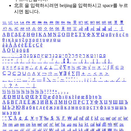
北京 을 입력하시려면
beijing
을 입력하시고 space를 누르
시면 됩니다.
ㅥ
ㅦ
ㅧ
ㅨ
ㅩ
ㅪ
ㅫ
ㅬ
ㅭ
ㅮ
ㅯ
ㅰ
ㅱ
ㅲ
ㅳ
ㅴ
ㅵ
ㅶ
ㅷ
ㅸ
ㅹ
ㅺ
ㅻ
ㅼ
ㅽ
ㅾ
ㅿ
ㆀ
ㆁ
ㆂ
ㆃ
ㆄ
ㆅ
ㆆ
ㆇ
ㆈ
ㆉ
ㆊ
ㆋ
ㆌ
ㆍ
ㆎ
Α
Β
Γ
Δ
Ε
Ζ
Η
Θ
Ι
Κ
Λ
Μ
Ν
Ξ
Ο
Π
Ρ
Σ
Τ
Υ
Φ
Χ
Ψ
Ω
α
β
γ
δ
ε
ζ
η
θ
ι
κ
λ
μ
ν
ξ
ο
π
ρ
σ
τ
υ
φ
χ
ψ
ω
á
à
Á
À
é
è
É
È
ç
Ç
ê
Ä
Ö
Ü
ä
ö
ü
ß
ְ
ֳ
ֲ
ֱ
ָ
ַ
ֵ
ֶ
ִ
ֹ
ּ
ֻ
ׂ
ׁ
ּ
ב
ה
נ
מ
צ
ת
ץ
ש
ד
ג
כ
ע
י
ח
ל
ך
ף
ק
ר
א
ט
ו
ן
ם
פ
‘
’
“
”
〔
〕
〈
〉
「
」
『
』
【
】
＂
（
）
［
］
｛
｝
±
×
÷
≠
≤
≥
∞
∴
♂
♀
∠
⊥
⌒
∂
∇
≡
≒
≪
≫
√
∽
∝
∵
∫
∬
∈
∋
⊆
⊇
⊂
⊃
∪
∩
∧
∨
￢
⇒
⇔
∀
∃
∮
∑
∏
＋
－
＜
＝
＞
、
。
·
‥
…
¨
〃
―
∥
＼
∼
´
～
ˇ
˘
˝
˚
˙
¸
˛
¡
¿
ː
！
＇
，
．
／
：
；
？
＾
＿
｀
｜
½
⅓
⅔
¼
¾
⅛
⅜
⅝
⅞
¹
²
³
⁴
ⁿ
₁
₂
₃
₄
Æ
Ð
Ħ
Ĳ
Ł
Ø
Œ
Þ
Ŧ
Ŋ
æ
đ
ð
ħ
ı
ĳ
ĸ
ŀ
ł
ø
œ
ß
þ
ŧ
ŋ
ŉ
А
Б
В
Г
Д
Е
Ё
Ж
З
И
Й
К
Л
М
Н
О
П
Р
С
Т
У
Ф
Х
Ц
Ч
Ш
Щ
Ъ
Ы
Ь
Э
Ю
Я
а
б
в
г
д
е
ё
ж
з
и
й
к
л
м
н
о
п
р
с
т
у
ф
х
ц
ч
ш
щ
ъ
ы
ь
э
ю
я
′
″
℃
Å
￠
￡
￥
¤
℉
‰
＄
％
Ｆ
￦
㎕
㎖
㎗
ℓ
㎘
㏄
㎣
㎤
㎥
㎦
㎙
㎚
㎛
㎜
㎝
㎞
㎟
㎠
㎡
㎢
㏊
㎍
㎎
㎏
㏏
㎈
㎉
㏈
㎧
㎨
㎰
㎱
㎲
㎳
㎴
㎵
㎶
㎷
㎸
㎹
㎀
㎁
㎂
㎃
㎄
㎺
㎻
㎽
㎾
㎿
㎐
㎑