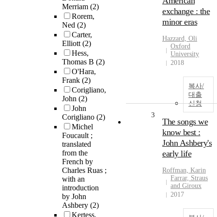
American
Merriam
(2)
exchange : the
Rorem,
minor eras
Ned
(2)
Carter,
Hazzard, Oli
Elliott
(2)
Oxford
Hess,
University
Thomas B
(2)
2018
O'Hara,
Frank
(2)
복사/
Corigliano,
대출
John
(2)
신청
John
3
Corigliano
(2)
The songs we
Michel
know best :
Foucault ;
John Ashbery's
translated
from the
early life
French by
Charles Ruas ;
Roffman, Karin
Farrar, Straus
with an
and Giroux
introduction
2017
by John
Ashbery
(2)
Kertess,