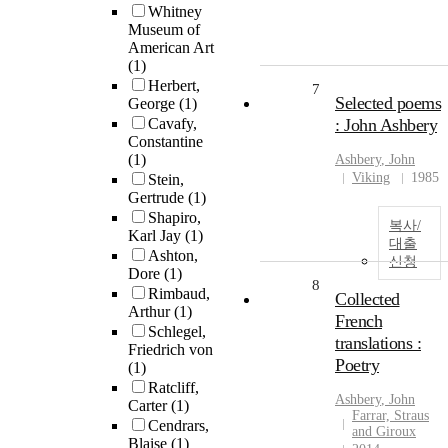
Whitney
Museum of
American Art
(1)
Herbert,
7
Selected poems
George
(1)
Cavafy,
: John Ashbery
Constantine
(1)
Ashbery
, John
Viking
1985
Stein,
Gertrude
(1)
Shapiro,
복사/
Karl Jay
(1)
대출
Ashton,
신청
Dore
(1)
8
Rimbaud,
Collected
Arthur
(1)
French
Schlegel,
translations :
Friedrich von
Poetry
(1)
Ratcliff,
Ashbery
, John
Carter
(1)
Farrar, Straus
Cendrars,
and Giroux
Blaise
(1)