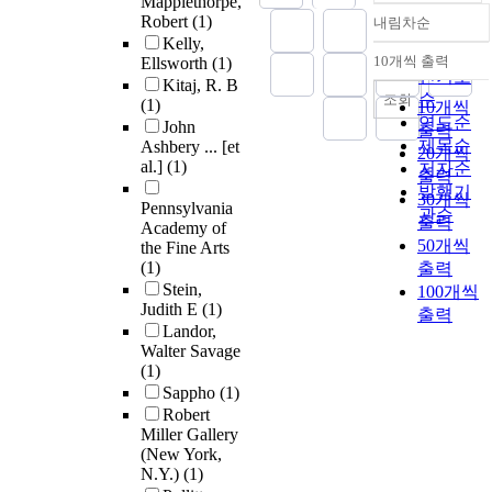
Mapplethorpe,
Robert
(1)
내림차순
정확도
Kelly,
순
10개씩 출력
Ellsworth
(1)
내림차순
인기도
Kitaj, R. B
순
조회
(1)
10개씩
연도순
John
출력
제목순
Ashbery ... [et
20개씩
al.]
(1)
저자순
출력
발행기
30개씩
Pennsylvania
관순
출력
Academy of
50개씩
the Fine Arts
(1)
출력
Stein,
100개씩
Judith E
(1)
출력
Landor,
Walter Savage
(1)
Sappho
(1)
Robert
Miller Gallery
(New York,
N.Y.)
(1)