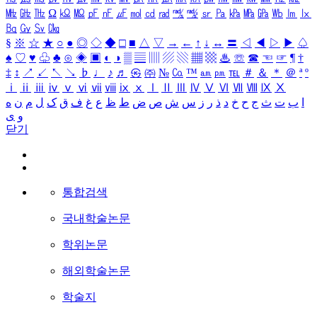
㎒
㎓
㎔
Ω
㏀
㏁
㎊
㎋
㎌
㏖
㏅
㎭
㎮
㎯
㏛
㎩
㎪
㎫
㎬
㏝
㏐
㏓
㏃
㏉
㏜
㏆
§
※
☆
★
○
●
◎
◇
◆
□
■
△
▽
→
←
↑
↓
↔
〓
◁
◀
▷
▶
♤
♠
♡
♥
♧
♣
⊙
◈
▣
◐
◑
▒
▤
▥
▨
▧
▦
▩
♨
☏
☎
☜
☞
¶
†
‡
↕
↗
↙
↖
↘
♭
♩
♪
♬
㉿
㈜
№
㏇
™
㏂
㏘
℡
＃
＆
＊
＠
ª
º
ⅰ
ⅱ
ⅲ
ⅳ
ⅴ
ⅵ
ⅶ
ⅷ
ⅸ
ⅹ
Ⅰ
Ⅱ
Ⅲ
Ⅳ
Ⅴ
Ⅵ
Ⅶ
Ⅷ
Ⅸ
Ⅹ
ا
ب
ت
ث
ج
ح
خ
د
ذ
ر
ز
س
ش
ص
ض
ط
ظ
ع
غ
ف
ق
ک
ل
م
ن
ه
و
ی
닫기
통합검색
국내학술논문
학위논문
해외학술논문
학술지