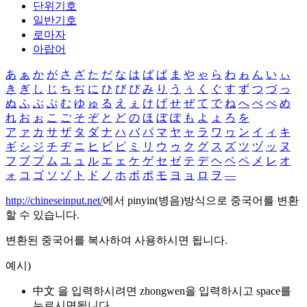
단위기호
일반기호
로마자
아랍어
あ
ぁ
か
が
さ
ざ
た
だ
な
は
ば
ぱ
ま
や
ゃ
ら
わ
ゎ
ん
い
ぃ
き
ぎ
し
じ
ち
ぢ
に
ひ
び
ぴ
み
り
う
ぅ
く
ぐ
す
ず
つ
づ
っ
ぬ
ふ
ぶ
ぷ
む
ゆ
ゅ
る
え
ぇ
け
げ
せ
ぜ
て
で
ね
へ
べ
ぺ
め
れ
お
ぉ
こ
ご
そ
ぞ
と
ど
の
ほ
ぼ
ぽ
も
よ
ょ
ろ
を
ア
ァ
カ
サ
ザ
タ
ダ
ナ
ハ
バ
パ
マ
ヤ
ャ
ラ
ワ
ヮ
ン
イ
ィ
キ
ギ
シ
ジ
チ
ヂ
ニ
ヒ
ビ
ピ
ミ
リ
ウ
ゥ
ク
グ
ス
ズ
ツ
ヅ
ッ
ヌ
フ
ブ
プ
ム
ユ
ュ
ル
エ
ェ
ケ
ゲ
セ
ゼ
テ
デ
ヘ
ベ
ペ
メ
レ
オ
ォ
コ
ゴ
ソ
ゾ
ト
ド
ノ
ホ
ボ
ポ
モ
ヨ
ョ
ロ
ヲ
―
http://chineseinput.net/
에서 pinyin(병음)방식으로 중국어를 변환
할 수 있습니다.
변환된 중국어를 복사하여 사용하시면 됩니다.
예시)
中文 을 입력하시려면
zhongwen
을 입력하시고 space를
누르시면됩니다.