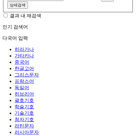
상세검색
결과 내 재검색
인기 검색어
다국어 입력
히라가나
가타카나
중국어
한글고어
그리스문자
프랑스어
독일어
히브리어
괄호기호
학술기호
기술기호
첨자기호
라틴문자
러시아문자