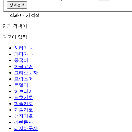
상세검색
결과 내 재검색
인기 검색어
다국어 입력
히라가나
가타카나
중국어
한글고어
그리스문자
프랑스어
독일어
히브리어
괄호기호
학술기호
기술기호
첨자기호
라틴문자
러시아문자