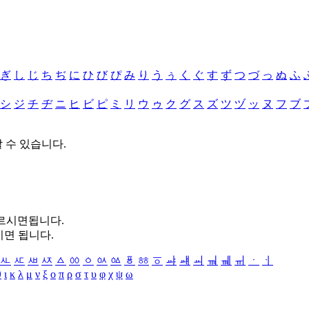
ぎ
し
じ
ち
ぢ
に
ひ
び
ぴ
み
り
う
ぅ
く
ぐ
す
ず
つ
づ
っ
ぬ
ふ
シ
ジ
チ
ヂ
ニ
ヒ
ビ
ピ
ミ
リ
ウ
ゥ
ク
グ
ス
ズ
ツ
ヅ
ッ
ヌ
フ
ブ
할 수 있습니다.
누르시면됩니다.
시면 됩니다.
ㅻ
ㅼ
ㅽ
ㅾ
ㅿ
ㆀ
ㆁ
ㆂ
ㆃ
ㆄ
ㆅ
ㆆ
ㆇ
ㆈ
ㆉ
ㆊ
ㆋ
ㆌ
ㆍ
ㆎ
θ
ι
κ
λ
μ
ν
ξ
ο
π
ρ
σ
τ
υ
φ
χ
ψ
ω