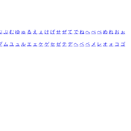
ぶ
ぷ
む
ゆ
ゅ
る
え
ぇ
け
げ
せ
ぜ
て
で
ね
へ
べ
ぺ
め
れ
お
ぉ
プ
ム
ユ
ュ
ル
エ
ェ
ケ
ゲ
セ
ゼ
テ
デ
ヘ
ベ
ペ
メ
レ
オ
ォ
コ
ゴ