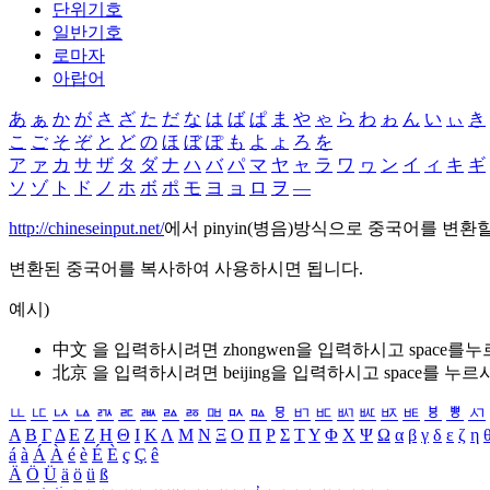
단위기호
일반기호
로마자
아랍어
あ
ぁ
か
が
さ
ざ
た
だ
な
は
ば
ぱ
ま
や
ゃ
ら
わ
ゎ
ん
い
ぃ
き
こ
ご
そ
ぞ
と
ど
の
ほ
ぼ
ぽ
も
よ
ょ
ろ
を
ア
ァ
カ
サ
ザ
タ
ダ
ナ
ハ
バ
パ
マ
ヤ
ャ
ラ
ワ
ヮ
ン
イ
ィ
キ
ギ
ソ
ゾ
ト
ド
ノ
ホ
ボ
ポ
モ
ヨ
ョ
ロ
ヲ
―
http://chineseinput.net/
에서 pinyin(병음)방식으로 중국어를 변환
변환된 중국어를 복사하여 사용하시면 됩니다.
예시)
中文 을 입력하시려면
zhongwen
을 입력하시고 space를
北京 을 입력하시려면
beijing
을 입력하시고 space를 누르
ㅥ
ㅦ
ㅧ
ㅨ
ㅩ
ㅪ
ㅫ
ㅬ
ㅭ
ㅮ
ㅯ
ㅰ
ㅱ
ㅲ
ㅳ
ㅴ
ㅵ
ㅶ
ㅷ
ㅸ
ㅹ
ㅺ
Α
Β
Γ
Δ
Ε
Ζ
Η
Θ
Ι
Κ
Λ
Μ
Ν
Ξ
Ο
Π
Ρ
Σ
Τ
Υ
Φ
Χ
Ψ
Ω
α
β
γ
δ
ε
ζ
η
á
à
Á
À
é
è
É
È
ç
Ç
ê
Ä
Ö
Ü
ä
ö
ü
ß