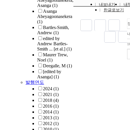
Abeyagoonasekera,
내보내기
내
Asanga
(1)
한글로보기
Asanga
Abeyagoonasekera
(1)
Bartles-Smith,
Andrew
(1)
edited by
Andrew Bartles-
1
Smith ... [et al.]
(1)
Maurer Trew,
Noel
(1)
Deegalle, M
(1)
[edited by
Asanga]
(1)
발행연도
2024
(1)
2021
(1)
2018
(4)
2016
(1)
2014
(1)
2013
(1)
2012
(1)
2010
(1)