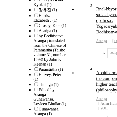
Kyokai
(1)
3
Rnal-hbyor
장유진
(1)
sa-las bya
Harris,
dpahi sa :
Elizabeth J
(1)
Crosby, Kate
(1)
Yogacaryā
Asaṅga
(1)
Bodhisattv
by Bodhisattva
Asanga ; translated
Asanga
[s.
from the Chinese of
Paramārtha (Taishō
복사
volume 31, number
1593) by John P.
Keenan
(1)
4
Paramārtha
(1)
Abhidharm
Harvey, Peter
the compen
(1)
higher teac
Thrangu
(1)
(philosophy
Edited by
Asanga
Gunawansa,
Asanga
Lovleen Bhullar
(1)
Asian Huma
2001
Gunawansa,
Asanga
(1)