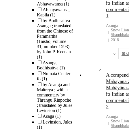
its Indian 
Abhayawansa
(1)
commentari
Abhayawansa,
Kapila
(1)
1
by Bodhisattva
Asanga ; translated
Asaṅga
Snow Lion,
from the Chinese of
Shambhala 
Paramartha
2018
(Taisho, volume
31, number 1593)
by John P. Keenan
복사
(1)
Asanga,
Bodhisattva
(1)
9
Numata Center
A compendi
fo
(1)
Mahāyāna :
by Asanga and
Mahāyānas
Maitreya ; with a
its Indian 
commentary by
commentari
Thrangu Rinpoche
; translated by Jules
2
Levinsion
(1)
Asaga
(1)
Asaṅga
Snow Lion,
Levinsion, Jules
Shambhala 
(1)