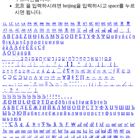
北京 을 입력하시려면
beijing
을 입력하시고 space를 누르
시면 됩니다.
ㅥ
ㅦ
ㅧ
ㅨ
ㅩ
ㅪ
ㅫ
ㅬ
ㅭ
ㅮ
ㅯ
ㅰ
ㅱ
ㅲ
ㅳ
ㅴ
ㅵ
ㅶ
ㅷ
ㅸ
ㅹ
ㅺ
ㅻ
ㅼ
ㅽ
ㅾ
ㅿ
ㆀ
ㆁ
ㆂ
ㆃ
ㆄ
ㆅ
ㆆ
ㆇ
ㆈ
ㆉ
ㆊ
ㆋ
ㆌ
ㆍ
ㆎ
Α
Β
Γ
Δ
Ε
Ζ
Η
Θ
Ι
Κ
Λ
Μ
Ν
Ξ
Ο
Π
Ρ
Σ
Τ
Υ
Φ
Χ
Ψ
Ω
α
β
γ
δ
ε
ζ
η
θ
ι
κ
λ
μ
ν
ξ
ο
π
ρ
σ
τ
υ
φ
χ
ψ
ω
á
à
Á
À
é
è
É
È
ç
Ç
ê
Ä
Ö
Ü
ä
ö
ü
ß
ְ
ֳ
ֲ
ֱ
ָ
ַ
ֵ
ֶ
ִ
ֹ
ּ
ֻ
ׂ
ׁ
ּ
ב
ה
נ
מ
צ
ת
ץ
ש
ד
ג
כ
ע
י
ח
ל
ך
ף
ק
ר
א
ט
ו
ן
ם
פ
‘
’
“
”
〔
〕
〈
〉
「
」
『
』
【
】
＂
（
）
［
］
｛
｝
±
×
÷
≠
≤
≥
∞
∴
♂
♀
∠
⊥
⌒
∂
∇
≡
≒
≪
≫
√
∽
∝
∵
∫
∬
∈
∋
⊆
⊇
⊂
⊃
∪
∩
∧
∨
￢
⇒
⇔
∀
∃
∮
∑
∏
＋
－
＜
＝
＞
、
。
·
‥
…
¨
〃
―
∥
＼
∼
´
～
ˇ
˘
˝
˚
˙
¸
˛
¡
¿
ː
！
＇
，
．
／
：
；
？
＾
＿
｀
｜
½
⅓
⅔
¼
¾
⅛
⅜
⅝
⅞
¹
²
³
⁴
ⁿ
₁
₂
₃
₄
Æ
Ð
Ħ
Ĳ
Ł
Ø
Œ
Þ
Ŧ
Ŋ
æ
đ
ð
ħ
ı
ĳ
ĸ
ŀ
ł
ø
œ
ß
þ
ŧ
ŋ
ŉ
А
Б
В
Г
Д
Е
Ё
Ж
З
И
Й
К
Л
М
Н
О
П
Р
С
Т
У
Ф
Х
Ц
Ч
Ш
Щ
Ъ
Ы
Ь
Э
Ю
Я
а
б
в
г
д
е
ё
ж
з
и
й
к
л
м
н
о
п
р
с
т
у
ф
х
ц
ч
ш
щ
ъ
ы
ь
э
ю
я
′
″
℃
Å
￠
￡
￥
¤
℉
‰
＄
％
Ｆ
￦
㎕
㎖
㎗
ℓ
㎘
㏄
㎣
㎤
㎥
㎦
㎙
㎚
㎛
㎜
㎝
㎞
㎟
㎠
㎡
㎢
㏊
㎍
㎎
㎏
㏏
㎈
㎉
㏈
㎧
㎨
㎰
㎱
㎲
㎳
㎴
㎵
㎶
㎷
㎸
㎹
㎀
㎁
㎂
㎃
㎄
㎺
㎻
㎽
㎾
㎿
㎐
㎑