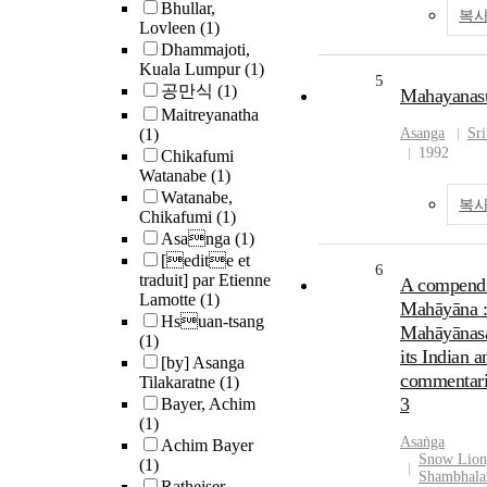
Bhullar,
복사
Lovleen
(1)
Dhammajoti,
Kuala Lumpur
(1)
5
공만식
(1)
Mahayanasu
Maitreyanatha
(1)
Asanga
Sri
1992
Chikafumi
Watanabe
(1)
Watanabe,
복사
Chikafumi
(1)
Asanga
(1)
[edite et
6
traduit] par Etienne
A compendi
Lamotte
(1)
Mahāyāna :
Hsuan-tsang
Mahāyānas
(1)
its Indian 
[by] Asanga
commentari
Tilakaratne
(1)
3
Bayer, Achim
(1)
Asaṅga
Achim Bayer
Snow Lion,
(1)
Shambhala 
Ratheiser,