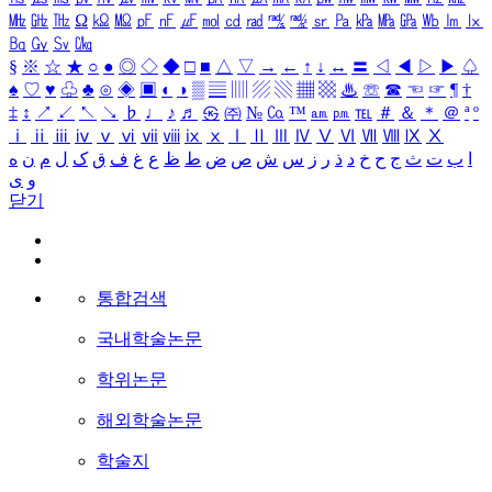
㎒
㎓
㎔
Ω
㏀
㏁
㎊
㎋
㎌
㏖
㏅
㎭
㎮
㎯
㏛
㎩
㎪
㎫
㎬
㏝
㏐
㏓
㏃
㏉
㏜
㏆
§
※
☆
★
○
●
◎
◇
◆
□
■
△
▽
→
←
↑
↓
↔
〓
◁
◀
▷
▶
♤
♠
♡
♥
♧
♣
⊙
◈
▣
◐
◑
▒
▤
▥
▨
▧
▦
▩
♨
☏
☎
☜
☞
¶
†
‡
↕
↗
↙
↖
↘
♭
♩
♪
♬
㉿
㈜
№
㏇
™
㏂
㏘
℡
＃
＆
＊
＠
ª
º
ⅰ
ⅱ
ⅲ
ⅳ
ⅴ
ⅵ
ⅶ
ⅷ
ⅸ
ⅹ
Ⅰ
Ⅱ
Ⅲ
Ⅳ
Ⅴ
Ⅵ
Ⅶ
Ⅷ
Ⅸ
Ⅹ
ا
ب
ت
ث
ج
ح
خ
د
ذ
ر
ز
س
ش
ص
ض
ط
ظ
ع
غ
ف
ق
ک
ل
م
ن
ه
و
ی
닫기
통합검색
국내학술논문
학위논문
해외학술논문
학술지