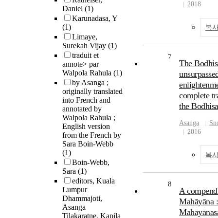
2018
Daniel
(1)
Karunadasa, Y
(1)
복사
Limaye,
Surekah Vijay
(1)
traduit et
7
The Bodhisa
annote> par
Walpola Rahula
(1)
unsurpasse
by Asanga ;
enlightenme
originally translated
complete tr
into French and
the Bodhisa
annotated by
Walpola Rahula ;
Asaṅga
Sn
English version
2016
from the French by
Sara Boin-Webb
(1)
복사
Boin-Webb,
Sara
(1)
editors, Kuala
8
Lumpur
A compendi
Dhammajoti,
Mahāyāna :
Asanga
Mahāyānas
Tilakaratne, Kapila