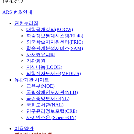
1599-3122
ARS 번호안내
관련누리집
대학공개강의(KOCW)
학술정보통계시스템(Rinfo)
외국학술지지원센터(FRIC)
학술관계분석서비스(SAM)
사서커뮤니티
기관회원
지식나눔(LOOK)
의학전자도서관(MEDLIS)
유관기관 사이트
교육부(MOE)
국립장애인도서관(NLD)
국립중앙도서관(NL)
국회도서관(NAL)
연구윤리정보포털(CRE)
사이언스온 (ScienceON)
이용약관