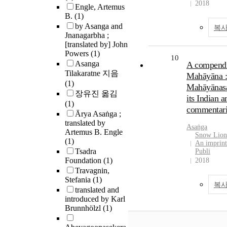
2018
Engle, Artemus
B.
(1)
by Asanga and
복사
Jnanagarbha ;
[translated by] John
Powers
(1)
10
Asanga
A compendi
Tilakaratne 지음
Mahāyāna :
(1)
Mahāyānas
장유진 옮김
its Indian 
(1)
commentari
Ārya Asaṅga ;
translated by
Asaṅga
Artemus B. Engle
Snow Lion
(1)
An imprin
Tsadra
Publi
Foundation
(1)
2018
Travagnin,
Stefania
(1)
복사
translated and
introduced by Karl
Brunnhölzl
(1)