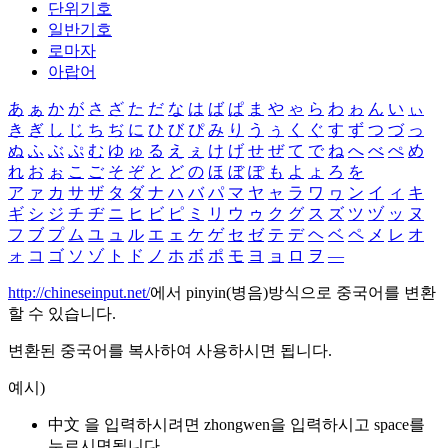
단위기호
일반기호
로마자
아랍어
あ
ぁ
か
が
さ
ざ
た
だ
な
は
ば
ぱ
ま
や
ゃ
ら
わ
ゎ
ん
い
ぃ
き
ぎ
し
じ
ち
ぢ
に
ひ
び
ぴ
み
り
う
ぅ
く
ぐ
す
ず
つ
づ
っ
ぬ
ふ
ぶ
ぷ
む
ゆ
ゅ
る
え
ぇ
け
げ
せ
ぜ
て
で
ね
へ
べ
ぺ
め
れ
お
ぉ
こ
ご
そ
ぞ
と
ど
の
ほ
ぼ
ぽ
も
よ
ょ
ろ
を
ア
ァ
カ
サ
ザ
タ
ダ
ナ
ハ
バ
パ
マ
ヤ
ャ
ラ
ワ
ヮ
ン
イ
ィ
キ
ギ
シ
ジ
チ
ヂ
ニ
ヒ
ビ
ピ
ミ
リ
ウ
ゥ
ク
グ
ス
ズ
ツ
ヅ
ッ
ヌ
フ
ブ
プ
ム
ユ
ュ
ル
エ
ェ
ケ
ゲ
セ
ゼ
テ
デ
ヘ
ベ
ペ
メ
レ
オ
ォ
コ
ゴ
ソ
ゾ
ト
ド
ノ
ホ
ボ
ポ
モ
ヨ
ョ
ロ
ヲ
―
http://chineseinput.net/
에서 pinyin(병음)방식으로 중국어를 변환
할 수 있습니다.
변환된 중국어를 복사하여 사용하시면 됩니다.
예시)
中文 을 입력하시려면
zhongwen
을 입력하시고 space를
누르시면됩니다.