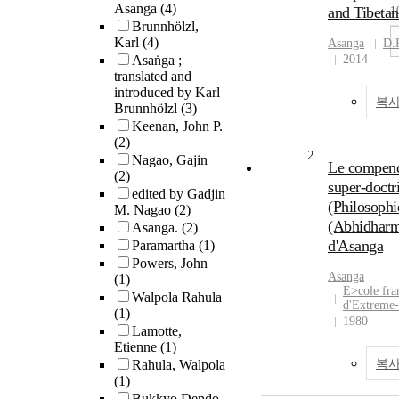
Asanga
(4)
and Tibetan
1
Brunnhölzl,
Karl
(4)
Asanga
D.
Asaṅga ;
2014
translated and
introduced by Karl
복사
Brunnhölzl
(3)
Keenan, John P.
(2)
2
Nagao, Gajin
Le compend
(2)
super-doctr
edited by Gadjin
(Philosophi
M. Nagao
(2)
(Abhidhar
Asanga.
(2)
d'Asanga
Paramartha
(1)
Powers, John
Asanga
(1)
E>cole fra
Walpola Rahula
d'Extreme-
(1)
1980
Lamotte,
Etienne
(1)
Rahula, Walpola
복사
(1)
Bukkyo Dendo