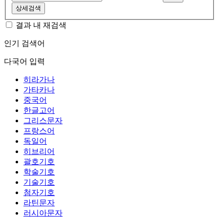
상세검색
결과 내 재검색
인기 검색어
다국어 입력
히라가나
가타카나
중국어
한글고어
그리스문자
프랑스어
독일어
히브리어
괄호기호
학술기호
기술기호
첨자기호
라틴문자
러시아문자