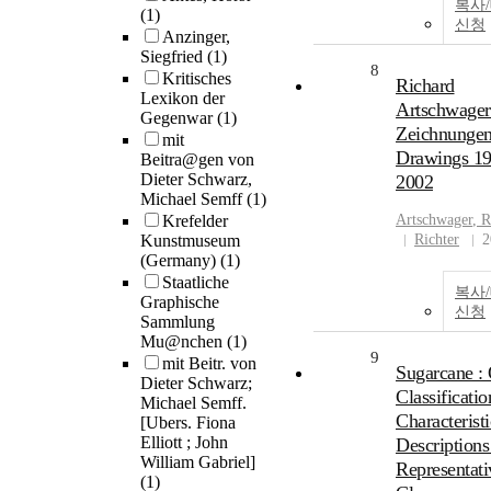
복사
(1)
신청
Anzinger,
Siegfried
(1)
8
Kritisches
Richard
Lexikon der
Artschwager
Gegenwar
(1)
Zeichnungen
mit
Drawings 19
Beitra@gen von
Dieter Schwarz,
2002
Michael Semff
(1)
Krefelder
Artschwager
, 
Kunstmuseum
Richter
2
(Germany)
(1)
Staatliche
복사
Graphische
신청
Sammlung
Mu@nchen
(1)
9
mit Beitr. von
Sugarcane : 
Dieter Schwarz;
Classificatio
Michael Semff.
Characterist
[Ubers. Fiona
Elliott ; John
Descriptions
William Gabriel]
Representati
(1)