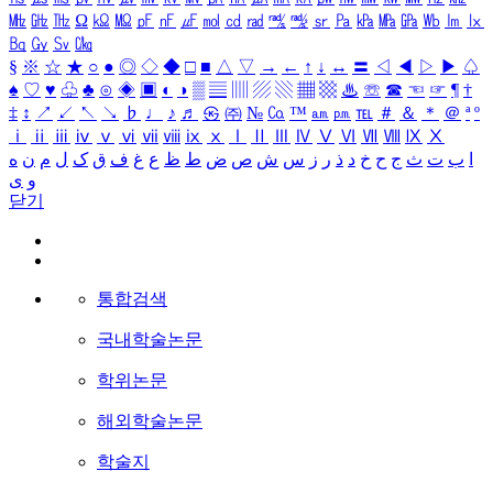
㎒
㎓
㎔
Ω
㏀
㏁
㎊
㎋
㎌
㏖
㏅
㎭
㎮
㎯
㏛
㎩
㎪
㎫
㎬
㏝
㏐
㏓
㏃
㏉
㏜
㏆
§
※
☆
★
○
●
◎
◇
◆
□
■
△
▽
→
←
↑
↓
↔
〓
◁
◀
▷
▶
♤
♠
♡
♥
♧
♣
⊙
◈
▣
◐
◑
▒
▤
▥
▨
▧
▦
▩
♨
☏
☎
☜
☞
¶
†
‡
↕
↗
↙
↖
↘
♭
♩
♪
♬
㉿
㈜
№
㏇
™
㏂
㏘
℡
＃
＆
＊
＠
ª
º
ⅰ
ⅱ
ⅲ
ⅳ
ⅴ
ⅵ
ⅶ
ⅷ
ⅸ
ⅹ
Ⅰ
Ⅱ
Ⅲ
Ⅳ
Ⅴ
Ⅵ
Ⅶ
Ⅷ
Ⅸ
Ⅹ
ا
ب
ت
ث
ج
ح
خ
د
ذ
ر
ز
س
ش
ص
ض
ط
ظ
ع
غ
ف
ق
ک
ل
م
ن
ه
و
ی
닫기
통합검색
국내학술논문
학위논문
해외학술논문
학술지