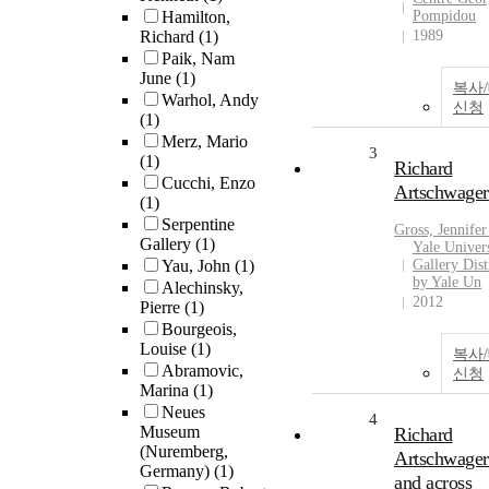
Hamilton,
Pompidou
Richard
(1)
1989
Paik, Nam
June
(1)
복사
Warhol, Andy
신청
(1)
Merz, Mario
3
(1)
Richard
Cucchi, Enzo
Artschwager
(1)
Serpentine
Gross, Jennifer
Gallery
(1)
Yale Univers
Yau, John
(1)
Gallery Dist
by Yale Un
Alechinsky,
2012
Pierre
(1)
Bourgeois,
Louise
(1)
복사
Abramovic,
신청
Marina
(1)
Neues
4
Museum
Richard
(Nuremberg,
Artschwager
Germany)
(1)
and across