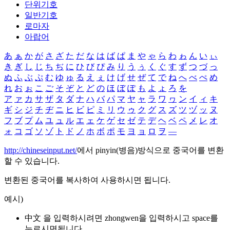
단위기호
일반기호
로마자
아랍어
あ
ぁ
か
が
さ
ざ
た
だ
な
は
ば
ぱ
ま
や
ゃ
ら
わ
ゎ
ん
い
ぃ
き
ぎ
し
じ
ち
ぢ
に
ひ
び
ぴ
み
り
う
ぅ
く
ぐ
す
ず
つ
づ
っ
ぬ
ふ
ぶ
ぷ
む
ゆ
ゅ
る
え
ぇ
け
げ
せ
ぜ
て
で
ね
へ
べ
ぺ
め
れ
お
ぉ
こ
ご
そ
ぞ
と
ど
の
ほ
ぼ
ぽ
も
よ
ょ
ろ
を
ア
ァ
カ
サ
ザ
タ
ダ
ナ
ハ
バ
パ
マ
ヤ
ャ
ラ
ワ
ヮ
ン
イ
ィ
キ
ギ
シ
ジ
チ
ヂ
ニ
ヒ
ビ
ピ
ミ
リ
ウ
ゥ
ク
グ
ス
ズ
ツ
ヅ
ッ
ヌ
フ
ブ
プ
ム
ユ
ュ
ル
エ
ェ
ケ
ゲ
セ
ゼ
テ
デ
ヘ
ベ
ペ
メ
レ
オ
ォ
コ
ゴ
ソ
ゾ
ト
ド
ノ
ホ
ボ
ポ
モ
ヨ
ョ
ロ
ヲ
―
http://chineseinput.net/
에서 pinyin(병음)방식으로 중국어를 변환
할 수 있습니다.
변환된 중국어를 복사하여 사용하시면 됩니다.
예시)
中文 을 입력하시려면
zhongwen
을 입력하시고 space를
누르시면됩니다.