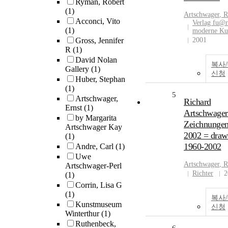
Ryman, Robert
(1)
Artschwager
, 
Acconci, Vito
Verlag fu@r
(1)
moderne Ku
Gross, Jennifer
2001
R
(1)
David Nolan
복사
Gallery
(1)
신청
Huber, Stephan
(1)
5
Artschwager,
Richard
Ernst
(1)
Artschwager
by Margarita
Zeichnungen
Artschwager Kay
2002 = draw
(1)
1960-2002
Andre, Carl
(1)
Uwe
Artschwager
, 
Artschwager-Perl
Richter
2
(1)
Corrin, Lisa G
(1)
복사
Kunstmuseum
신청
Winterthur
(1)
Ruthenbeck,