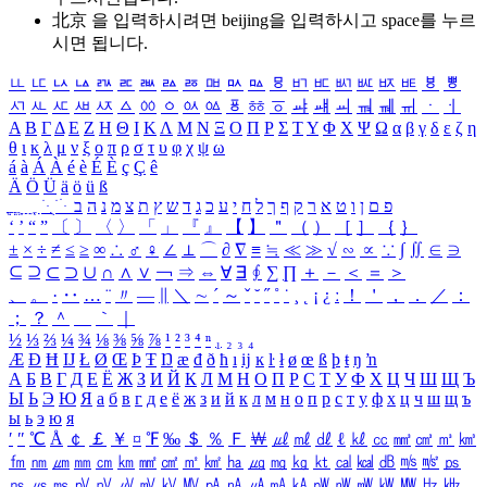
北京 을 입력하시려면
beijing
을 입력하시고 space를 누르
시면 됩니다.
ㅥ
ㅦ
ㅧ
ㅨ
ㅩ
ㅪ
ㅫ
ㅬ
ㅭ
ㅮ
ㅯ
ㅰ
ㅱ
ㅲ
ㅳ
ㅴ
ㅵ
ㅶ
ㅷ
ㅸ
ㅹ
ㅺ
ㅻ
ㅼ
ㅽ
ㅾ
ㅿ
ㆀ
ㆁ
ㆂ
ㆃ
ㆄ
ㆅ
ㆆ
ㆇ
ㆈ
ㆉ
ㆊ
ㆋ
ㆌ
ㆍ
ㆎ
Α
Β
Γ
Δ
Ε
Ζ
Η
Θ
Ι
Κ
Λ
Μ
Ν
Ξ
Ο
Π
Ρ
Σ
Τ
Υ
Φ
Χ
Ψ
Ω
α
β
γ
δ
ε
ζ
η
θ
ι
κ
λ
μ
ν
ξ
ο
π
ρ
σ
τ
υ
φ
χ
ψ
ω
á
à
Á
À
é
è
É
È
ç
Ç
ê
Ä
Ö
Ü
ä
ö
ü
ß
ְ
ֳ
ֲ
ֱ
ָ
ַ
ֵ
ֶ
ִ
ֹ
ּ
ֻ
ׂ
ׁ
ּ
ב
ה
נ
מ
צ
ת
ץ
ש
ד
ג
כ
ע
י
ח
ל
ך
ף
ק
ר
א
ט
ו
ן
ם
פ
‘
’
“
”
〔
〕
〈
〉
「
」
『
』
【
】
＂
（
）
［
］
｛
｝
±
×
÷
≠
≤
≥
∞
∴
♂
♀
∠
⊥
⌒
∂
∇
≡
≒
≪
≫
√
∽
∝
∵
∫
∬
∈
∋
⊆
⊇
⊂
⊃
∪
∩
∧
∨
￢
⇒
⇔
∀
∃
∮
∑
∏
＋
－
＜
＝
＞
、
。
·
‥
…
¨
〃
―
∥
＼
∼
´
～
ˇ
˘
˝
˚
˙
¸
˛
¡
¿
ː
！
＇
，
．
／
：
；
？
＾
＿
｀
｜
½
⅓
⅔
¼
¾
⅛
⅜
⅝
⅞
¹
²
³
⁴
ⁿ
₁
₂
₃
₄
Æ
Ð
Ħ
Ĳ
Ł
Ø
Œ
Þ
Ŧ
Ŋ
æ
đ
ð
ħ
ı
ĳ
ĸ
ŀ
ł
ø
œ
ß
þ
ŧ
ŋ
ŉ
А
Б
В
Г
Д
Е
Ё
Ж
З
И
Й
К
Л
М
Н
О
П
Р
С
Т
У
Ф
Х
Ц
Ч
Ш
Щ
Ъ
Ы
Ь
Э
Ю
Я
а
б
в
г
д
е
ё
ж
з
и
й
к
л
м
н
о
п
р
с
т
у
ф
х
ц
ч
ш
щ
ъ
ы
ь
э
ю
я
′
″
℃
Å
￠
￡
￥
¤
℉
‰
＄
％
Ｆ
￦
㎕
㎖
㎗
ℓ
㎘
㏄
㎣
㎤
㎥
㎦
㎙
㎚
㎛
㎜
㎝
㎞
㎟
㎠
㎡
㎢
㏊
㎍
㎎
㎏
㏏
㎈
㎉
㏈
㎧
㎨
㎰
㎱
㎲
㎳
㎴
㎵
㎶
㎷
㎸
㎹
㎀
㎁
㎂
㎃
㎄
㎺
㎻
㎽
㎾
㎿
㎐
㎑