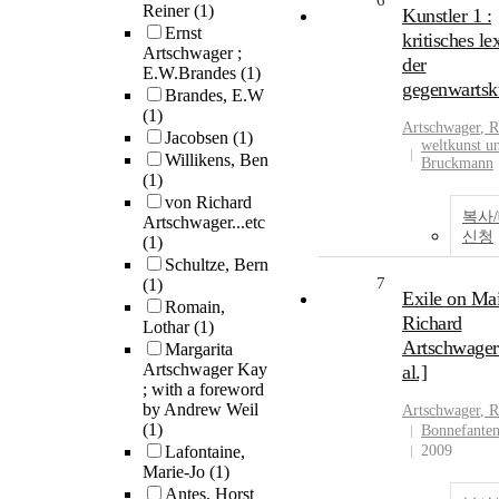
6
Reiner
(1)
Kunstler 1 :
Ernst
kritisches le
Artschwager ;
der
E.W.Brandes
(1)
gegenwartsk
Brandes, E.W
(1)
Artschwager
, 
Jacobsen
(1)
weltkunst u
Willikens, Ben
Bruckmann
(1)
von Richard
복사
Artschwager...etc
신청
(1)
Schultze, Bern
7
(1)
Exile on Mai
Romain,
Richard
Lothar
(1)
Artschwager .
Margarita
Artschwager Kay
al.]
; with a foreword
by Andrew Weil
Artschwager
, 
(1)
Bonnefante
Lafontaine,
2009
Marie-Jo
(1)
Antes, Horst