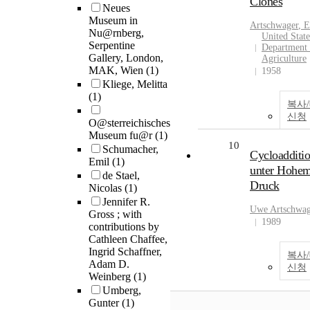
Clones
Neues
Museum in
Artschwager
, E
Nu@rnberg,
United State
Serpentine
Department 
Gallery, London,
Agriculture
MAK, Wien
(1)
1958
Kliege, Melitta
(1)
복사
신청
O@sterreichisches
Museum fu@r
(1)
10
Schumacher,
Cycloadditi
Emil
(1)
unter Hohe
de Stael,
Druck
Nicolas
(1)
Jennifer R.
Uwe
Artschwa
Gross ; with
1989
contributions by
Cathleen Chaffee,
Ingrid Schaffner,
복사
Adam D.
신청
Weinberg
(1)
Umberg,
Gunter
(1)