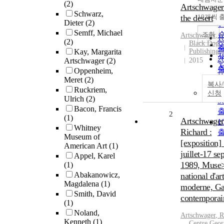
(2)
Artschwager 
Schwarz,
the desert
10개씩 
Dieter
(2)
Semff, Michael
조회
Artschwager
, 
1
(2)
Black Dog
Kay, Margarita
Publishing
2
Artschwager
(2)
2015
Oppenheim,
Meret
(2)
3
복사
Ruckriem,
신청
Ulrich
(2)
5
Bacon, Francis
2
(1)
Artschwager
1
Whitney
Richard :
Museum of
[exposition]
American Art
(1)
juillet-17 s
Appel, Karel
1989, Muse
(1)
Abakanowicz,
national d'art
Magdalena
(1)
moderne, Ga
Smith, David
contemporai
(1)
Noland,
Artschwager
, 
Kenneth
(1)
Centre Geor