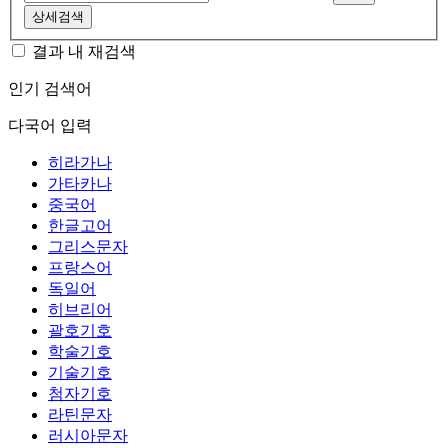
상세검색
결과 내 재검색
인기 검색어
다국어 입력
히라가나
가타카나
중국어
한글고어
그리스문자
프랑스어
독일어
히브리어
괄호기호
학술기호
기술기호
첨자기호
라틴문자
러시아문자