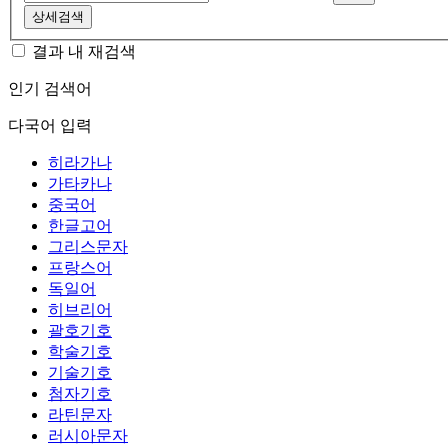
상세검색
결과 내 재검색
인기 검색어
다국어 입력
히라가나
가타카나
중국어
한글고어
그리스문자
프랑스어
독일어
히브리어
괄호기호
학술기호
기술기호
첨자기호
라틴문자
러시아문자