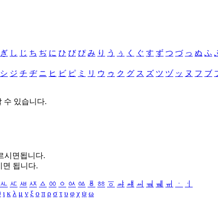
ぎ
し
じ
ち
ぢ
に
ひ
び
ぴ
み
り
う
ぅ
く
ぐ
す
ず
つ
づ
っ
ぬ
ふ
シ
ジ
チ
ヂ
ニ
ヒ
ビ
ピ
ミ
リ
ウ
ゥ
ク
グ
ス
ズ
ツ
ヅ
ッ
ヌ
フ
ブ
할 수 있습니다.
누르시면됩니다.
시면 됩니다.
ㅻ
ㅼ
ㅽ
ㅾ
ㅿ
ㆀ
ㆁ
ㆂ
ㆃ
ㆄ
ㆅ
ㆆ
ㆇ
ㆈ
ㆉ
ㆊ
ㆋ
ㆌ
ㆍ
ㆎ
θ
ι
κ
λ
μ
ν
ξ
ο
π
ρ
σ
τ
υ
φ
χ
ψ
ω