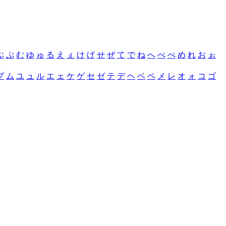
ぶ
ぷ
む
ゆ
ゅ
る
え
ぇ
け
げ
せ
ぜ
て
で
ね
へ
べ
ぺ
め
れ
お
ぉ
プ
ム
ユ
ュ
ル
エ
ェ
ケ
ゲ
セ
ゼ
テ
デ
ヘ
ベ
ペ
メ
レ
オ
ォ
コ
ゴ