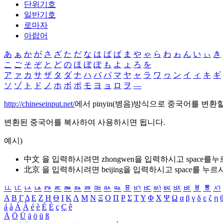
단위기호
일반기호
로마자
아랍어
あ
ぁ
か
が
さ
ざ
た
だ
な
は
ば
ぱ
ま
や
ゃ
ら
わ
ゎ
ん
い
ぃ
き
こ
ご
そ
ぞ
と
ど
の
ほ
ぼ
ぽ
も
よ
ょ
ろ
を
ア
ァ
カ
サ
ザ
タ
ダ
ナ
ハ
バ
パ
マ
ヤ
ャ
ラ
ワ
ヮ
ン
イ
ィ
キ
ギ
ソ
ゾ
ト
ド
ノ
ホ
ボ
ポ
モ
ヨ
ョ
ロ
ヲ
―
http://chineseinput.net/
에서 pinyin(병음)방식으로 중국어를 변환
변환된 중국어를 복사하여 사용하시면 됩니다.
예시)
中文 을 입력하시려면
zhongwen
을 입력하시고 space를
北京 을 입력하시려면
beijing
을 입력하시고 space를 누르
ㅥ
ㅦ
ㅧ
ㅨ
ㅩ
ㅪ
ㅫ
ㅬ
ㅭ
ㅮ
ㅯ
ㅰ
ㅱ
ㅲ
ㅳ
ㅴ
ㅵ
ㅶ
ㅷ
ㅸ
ㅹ
ㅺ
Α
Β
Γ
Δ
Ε
Ζ
Η
Θ
Ι
Κ
Λ
Μ
Ν
Ξ
Ο
Π
Ρ
Σ
Τ
Υ
Φ
Χ
Ψ
Ω
α
β
γ
δ
ε
ζ
η
á
à
Á
À
é
è
É
È
ç
Ç
ê
Ä
Ö
Ü
ä
ö
ü
ß