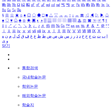
㎒
㎓
㎔
Ω
㏀
㏁
㎊
㎋
㎌
㏖
㏅
㎭
㎮
㎯
㏛
㎩
㎪
㎫
㎬
㏝
㏐
㏓
㏃
㏉
㏜
㏆
§
※
☆
★
○
●
◎
◇
◆
□
■
△
▽
→
←
↑
↓
↔
〓
◁
◀
▷
▶
♤
♠
♡
♥
♧
♣
⊙
◈
▣
◐
◑
▒
▤
▥
▨
▧
▦
▩
♨
☏
☎
☜
☞
¶
†
‡
↕
↗
↙
↖
↘
♭
♩
♪
♬
㉿
㈜
№
㏇
™
㏂
㏘
℡
＃
＆
＊
＠
ª
º
ⅰ
ⅱ
ⅲ
ⅳ
ⅴ
ⅵ
ⅶ
ⅷ
ⅸ
ⅹ
Ⅰ
Ⅱ
Ⅲ
Ⅳ
Ⅴ
Ⅵ
Ⅶ
Ⅷ
Ⅸ
Ⅹ
ا
ب
ت
ث
ج
ح
خ
د
ذ
ر
ز
س
ش
ص
ض
ط
ظ
ع
غ
ف
ق
ک
ل
م
ن
ه
و
ی
닫기
통합검색
국내학술논문
학위논문
해외학술논문
학술지