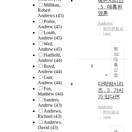
헤븐시리즈
Millikan,
. 5 , 매혹된
Robert
영혼
Andrews
(45)
Porter,
Andrews
Andrew
(45)
영언문화사
Louth,
1991
Andrew
(45)
Weil,
복
Andrew
(45)
사/
Hadfield,
대
Andrew
(44)
출
Boyd,
8
신
Andrew
(44)
청
Gurr,
Andrew
(44)
다락방시리
Fox,
즈 . 3 , 가시
Matthew
(44)
가 있다면
Sanders,
Andrew
(43)
Andrews
Andrews,
한마음사
Richard
(43)
1990
Andrews,
David
(43)
복