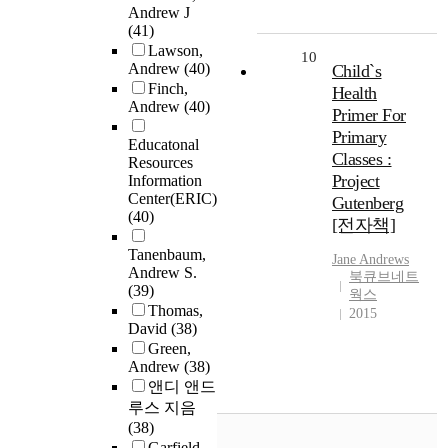
Andrew J
(41)
Lawson,
10
Andrew
(40)
Child`s
Finch,
Health
Andrew
(40)
Primer For
Primary
Educatonal
Classes :
Resources
Project
Information
Center(ERIC)
Gutenberg
(40)
[전자책]
Tanenbaum,
Jane
Andrews
Andrew S.
북큐브네트
(39)
웍스
Thomas,
2015
David
(38)
Green,
Andrew
(38)
앤디 앤드
루스 지음
(38)
Garfield,