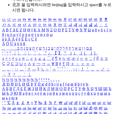
北京 을 입력하시려면
beijing
을 입력하시고 space를 누르
시면 됩니다.
ㅥ
ㅦ
ㅧ
ㅨ
ㅩ
ㅪ
ㅫ
ㅬ
ㅭ
ㅮ
ㅯ
ㅰ
ㅱ
ㅲ
ㅳ
ㅴ
ㅵ
ㅶ
ㅷ
ㅸ
ㅹ
ㅺ
ㅻ
ㅼ
ㅽ
ㅾ
ㅿ
ㆀ
ㆁ
ㆂ
ㆃ
ㆄ
ㆅ
ㆆ
ㆇ
ㆈ
ㆉ
ㆊ
ㆋ
ㆌ
ㆍ
ㆎ
Α
Β
Γ
Δ
Ε
Ζ
Η
Θ
Ι
Κ
Λ
Μ
Ν
Ξ
Ο
Π
Ρ
Σ
Τ
Υ
Φ
Χ
Ψ
Ω
α
β
γ
δ
ε
ζ
η
θ
ι
κ
λ
μ
ν
ξ
ο
π
ρ
σ
τ
υ
φ
χ
ψ
ω
á
à
Á
À
é
è
É
È
ç
Ç
ê
Ä
Ö
Ü
ä
ö
ü
ß
ְ
ֳ
ֲ
ֱ
ָ
ַ
ֵ
ֶ
ִ
ֹ
ּ
ֻ
ׂ
ׁ
ּ
ב
ה
נ
מ
צ
ת
ץ
ש
ד
ג
כ
ע
י
ח
ל
ך
ף
ק
ר
א
ט
ו
ן
ם
פ
‘
’
“
”
〔
〕
〈
〉
「
」
『
』
【
】
＂
（
）
［
］
｛
｝
±
×
÷
≠
≤
≥
∞
∴
♂
♀
∠
⊥
⌒
∂
∇
≡
≒
≪
≫
√
∽
∝
∵
∫
∬
∈
∋
⊆
⊇
⊂
⊃
∪
∩
∧
∨
￢
⇒
⇔
∀
∃
∮
∑
∏
＋
－
＜
＝
＞
、
。
·
‥
…
¨
〃
―
∥
＼
∼
´
～
ˇ
˘
˝
˚
˙
¸
˛
¡
¿
ː
！
＇
，
．
／
：
；
？
＾
＿
｀
｜
½
⅓
⅔
¼
¾
⅛
⅜
⅝
⅞
¹
²
³
⁴
ⁿ
₁
₂
₃
₄
Æ
Ð
Ħ
Ĳ
Ł
Ø
Œ
Þ
Ŧ
Ŋ
æ
đ
ð
ħ
ı
ĳ
ĸ
ŀ
ł
ø
œ
ß
þ
ŧ
ŋ
ŉ
А
Б
В
Г
Д
Е
Ё
Ж
З
И
Й
К
Л
М
Н
О
П
Р
С
Т
У
Ф
Х
Ц
Ч
Ш
Щ
Ъ
Ы
Ь
Э
Ю
Я
а
б
в
г
д
е
ё
ж
з
и
й
к
л
м
н
о
п
р
с
т
у
ф
х
ц
ч
ш
щ
ъ
ы
ь
э
ю
я
′
″
℃
Å
￠
￡
￥
¤
℉
‰
＄
％
Ｆ
￦
㎕
㎖
㎗
ℓ
㎘
㏄
㎣
㎤
㎥
㎦
㎙
㎚
㎛
㎜
㎝
㎞
㎟
㎠
㎡
㎢
㏊
㎍
㎎
㎏
㏏
㎈
㎉
㏈
㎧
㎨
㎰
㎱
㎲
㎳
㎴
㎵
㎶
㎷
㎸
㎹
㎀
㎁
㎂
㎃
㎄
㎺
㎻
㎽
㎾
㎿
㎐
㎑