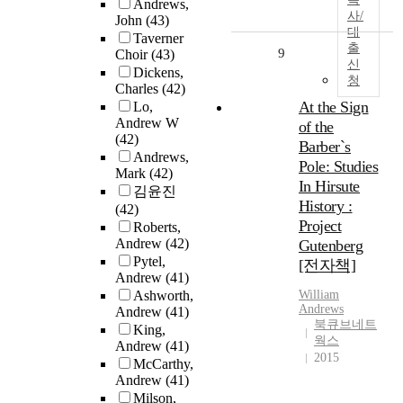
Andrews,
사/
John
(43)
대
Taverner
출
9
Choir
(43)
신
Dickens,
청
Charles
(42)
At the Sign
Lo,
Andrew W
of the
(42)
Barber`s
Andrews,
Pole: Studies
Mark
(42)
In Hirsute
김윤진
History :
(42)
Project
Roberts,
Andrew
(42)
Gutenberg
Pytel,
[전자책]
Andrew
(41)
Ashworth,
William
Andrews
Andrew
(41)
북큐브네트
King,
웍스
Andrew
(41)
2015
McCarthy,
Andrew
(41)
Milson,