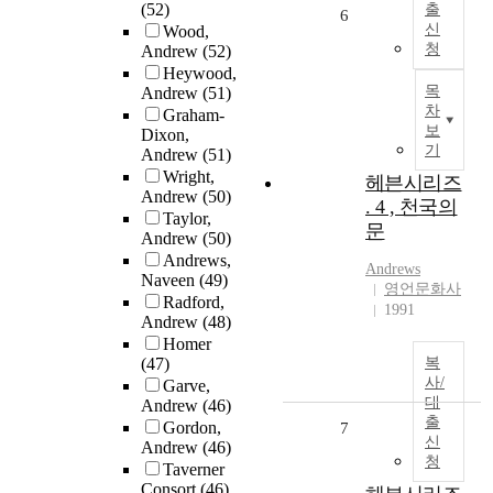
(52)
출
6
신
Wood,
청
Andrew
(52)
Heywood,
목
Andrew
(51)
차
Graham-
보
Dixon,
기
Andrew
(51)
Wright,
헤븐시리즈
Andrew
(50)
. 4 , 천국의
Taylor,
문
Andrew
(50)
Andrews,
Andrews
Naveen
(49)
영언문화사
Radford,
1991
Andrew
(48)
Homer
(47)
복
사/
Garve,
대
Andrew
(46)
출
Gordon,
7
신
Andrew
(46)
청
Taverner
Consort
(46)