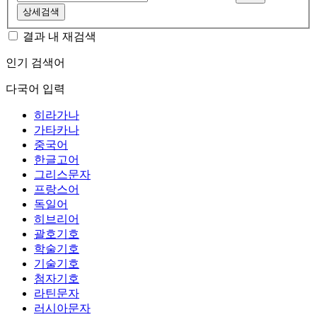
상세검색
결과 내 재검색
인기 검색어
다국어 입력
히라가나
가타카나
중국어
한글고어
그리스문자
프랑스어
독일어
히브리어
괄호기호
학술기호
기술기호
첨자기호
라틴문자
러시아문자