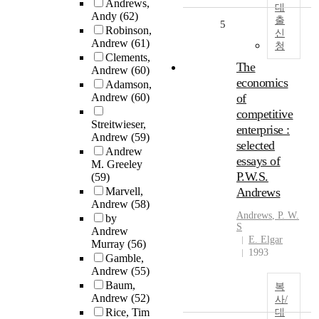
Andrews,
대
Andy
(62)
출
5
Robinson,
신
Andrew
(61)
청
Clements,
The
Andrew
(60)
economics
Adamson,
Andrew
(60)
of
competitive
Streitwieser,
enterprise :
Andrew
(59)
selected
Andrew
essays of
M. Greeley
P.W.S.
(59)
Marvell,
Andrews
Andrew
(58)
Andrews
, P. W.
by
S
Andrew
E. Elgar
Murray
(56)
1993
Gamble,
Andrew
(55)
Baum,
복
Andrew
(52)
사/
Rice, Tim
대