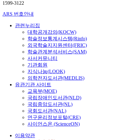
1599-3122
ARS 번호안내
관련누리집
대학공개강의(KOCW)
학술정보통계시스템(Rinfo)
외국학술지지원센터(FRIC)
학술관계분석서비스(SAM)
사서커뮤니티
기관회원
지식나눔(LOOK)
의학전자도서관(MEDLIS)
유관기관 사이트
교육부(MOE)
국립장애인도서관(NLD)
국립중앙도서관(NL)
국회도서관(NAL)
연구윤리정보포털(CRE)
사이언스온 (ScienceON)
이용약관