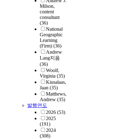
Andrew J.
Milson,
content
consultant
(36)
National
Geographic
Learning
(Firm)
(36)
Andrew
Lang지음
(36)
Woolf,
Virginia
(35)
Kiusalaas,
Jaan
(35)
Matthews,
Andrew
(35)
발행연도
2026
(53)
2025
(191)
2024
(308)