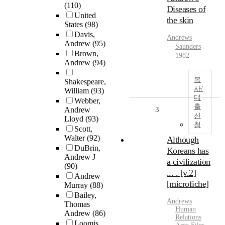
(110)
Diseases of
United
the skin
States
(98)
Davis,
Andrews
Andrew
(95)
Saunders
Brown,
1982
Andrew
(94)
복
Shakespeare,
사/
William
(93)
대
Webber,
출
Andrew
3
신
Lloyd
(93)
청
Scott,
Walter
(92)
Although
DuBrin,
Koreans has
Andrew J
a civilization
(90)
... . [v.2]
Andrew
[microfiche]
Murray
(88)
Bailey,
Andrews
Thomas
Human
Andrew
(86)
Relations
Loomis,