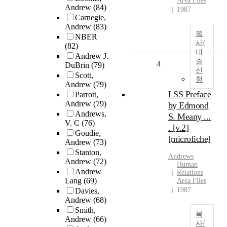
Area Files
Andrew
(84)
1987
Carnegie,
Andrew
(83)
복
NBER
사/
(82)
대
Andrew J.
출
4
DuBrin
(79)
신
Scott,
청
Andrew
(79)
LSS Preface
Parrott,
Andrew
(79)
by Edmond
Andrews,
S. Meany ...
V. C
(76)
. [v.2]
Goudie,
[microfiche]
Andrew
(73)
Stanton,
Andrews
Andrew
(72)
Human
Andrew
Relations
Lang
(69)
Area Files
1987
Davies,
Andrew
(68)
Smith,
복
Andrew
(66)
사/