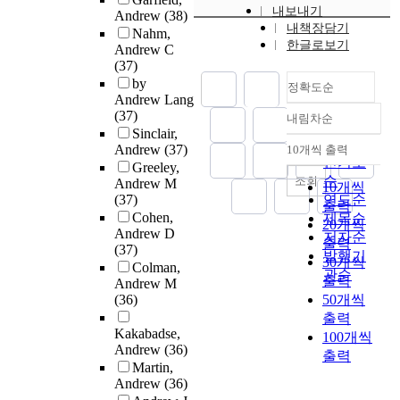
내보내기
Andrew
(38)
내책장담기
Nahm,
한글로보기
Andrew C
(37)
by
정확도순
Andrew Lang
(37)
내림차순
정확도
Sinclair,
순
Andrew
(37)
10개씩 출력
내림차순
인기도
Greeley,
순
조회
Andrew M
10개씩
(37)
연도순
출력
Cohen,
제목순
20개씩
Andrew D
저자순
출력
(37)
발행기
30개씩
Colman,
관순
출력
Andrew M
(36)
50개씩
출력
Kakabadse,
100개씩
Andrew
(36)
출력
Martin,
Andrew
(36)