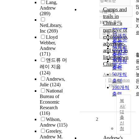
정확도순
Lang,
Andrew
Camps and
내림차순
(289)
정확도
trails in
순
10개씩 출력
China : a
내림차순
NetLibrary,
인기도
narrative of
Inc
(269)
순
조회
10개씩
exploration,
Lloyd
연도순
출력
Webber,
adventure,
제목순
Andrew
20개씩
and sport in
저자순
(171)
출력
little-known
발행기
앤드류 머
30개씩
China
관순
레이 지음
출력
(124)
50개씩
Andrews
Andrews,
D. Appleton
출력
Julie
(124)
1920
100개씩
National
출력
Bureau of
복
Economic
사/
Research
대
(116)
출
Wilson,
2
신
Andrew
(115)
청
Greeley,
Andrew M.
Andrew's