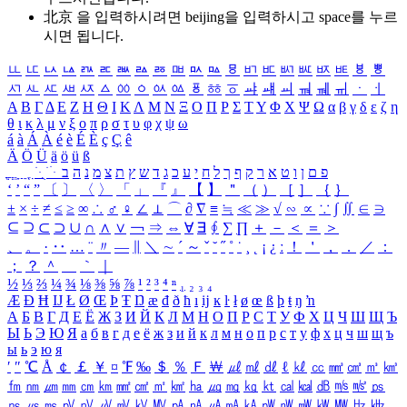
北京 을 입력하시려면
beijing
을 입력하시고 space를 누르
시면 됩니다.
ㅥ
ㅦ
ㅧ
ㅨ
ㅩ
ㅪ
ㅫ
ㅬ
ㅭ
ㅮ
ㅯ
ㅰ
ㅱ
ㅲ
ㅳ
ㅴ
ㅵ
ㅶ
ㅷ
ㅸ
ㅹ
ㅺ
ㅻ
ㅼ
ㅽ
ㅾ
ㅿ
ㆀ
ㆁ
ㆂ
ㆃ
ㆄ
ㆅ
ㆆ
ㆇ
ㆈ
ㆉ
ㆊ
ㆋ
ㆌ
ㆍ
ㆎ
Α
Β
Γ
Δ
Ε
Ζ
Η
Θ
Ι
Κ
Λ
Μ
Ν
Ξ
Ο
Π
Ρ
Σ
Τ
Υ
Φ
Χ
Ψ
Ω
α
β
γ
δ
ε
ζ
η
θ
ι
κ
λ
μ
ν
ξ
ο
π
ρ
σ
τ
υ
φ
χ
ψ
ω
á
à
Á
À
é
è
É
È
ç
Ç
ê
Ä
Ö
Ü
ä
ö
ü
ß
ְ
ֳ
ֲ
ֱ
ָ
ַ
ֵ
ֶ
ִ
ֹ
ּ
ֻ
ׂ
ׁ
ּ
ב
ה
נ
מ
צ
ת
ץ
ש
ד
ג
כ
ע
י
ח
ל
ך
ף
ק
ר
א
ט
ו
ן
ם
פ
‘
’
“
”
〔
〕
〈
〉
「
」
『
』
【
】
＂
（
）
［
］
｛
｝
±
×
÷
≠
≤
≥
∞
∴
♂
♀
∠
⊥
⌒
∂
∇
≡
≒
≪
≫
√
∽
∝
∵
∫
∬
∈
∋
⊆
⊇
⊂
⊃
∪
∩
∧
∨
￢
⇒
⇔
∀
∃
∮
∑
∏
＋
－
＜
＝
＞
、
。
·
‥
…
¨
〃
―
∥
＼
∼
´
～
ˇ
˘
˝
˚
˙
¸
˛
¡
¿
ː
！
＇
，
．
／
：
；
？
＾
＿
｀
｜
½
⅓
⅔
¼
¾
⅛
⅜
⅝
⅞
¹
²
³
⁴
ⁿ
₁
₂
₃
₄
Æ
Ð
Ħ
Ĳ
Ł
Ø
Œ
Þ
Ŧ
Ŋ
æ
đ
ð
ħ
ı
ĳ
ĸ
ŀ
ł
ø
œ
ß
þ
ŧ
ŋ
ŉ
А
Б
В
Г
Д
Е
Ё
Ж
З
И
Й
К
Л
М
Н
О
П
Р
С
Т
У
Ф
Х
Ц
Ч
Ш
Щ
Ъ
Ы
Ь
Э
Ю
Я
а
б
в
г
д
е
ё
ж
з
и
й
к
л
м
н
о
п
р
с
т
у
ф
х
ц
ч
ш
щ
ъ
ы
ь
э
ю
я
′
″
℃
Å
￠
￡
￥
¤
℉
‰
＄
％
Ｆ
￦
㎕
㎖
㎗
ℓ
㎘
㏄
㎣
㎤
㎥
㎦
㎙
㎚
㎛
㎜
㎝
㎞
㎟
㎠
㎡
㎢
㏊
㎍
㎎
㎏
㏏
㎈
㎉
㏈
㎧
㎨
㎰
㎱
㎲
㎳
㎴
㎵
㎶
㎷
㎸
㎹
㎀
㎁
㎂
㎃
㎄
㎺
㎻
㎽
㎾
㎿
㎐
㎑