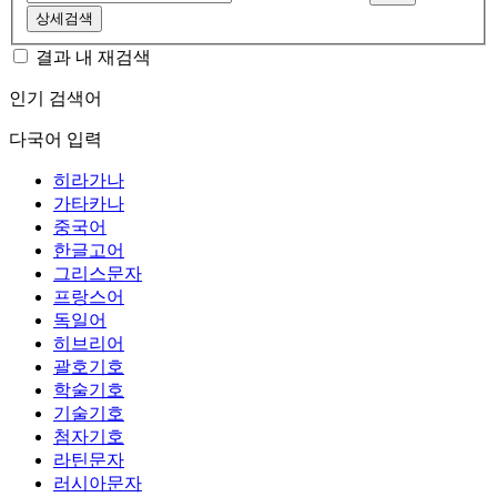
상세검색
결과 내 재검색
인기 검색어
다국어 입력
히라가나
가타카나
중국어
한글고어
그리스문자
프랑스어
독일어
히브리어
괄호기호
학술기호
기술기호
첨자기호
라틴문자
러시아문자