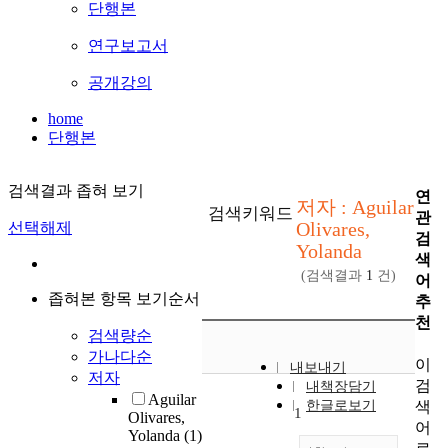
단행본
연구보고서
공개강의
home
단행본
검색결과 좁혀 보기
연
저자 : Aguilar
검색키워드
관
Olivares,
선택해제
검
Yolanda
색
(검색결과
1
건)
어
좁혀본 항목 보기순서
추
천
검색량순
가나다순
이
내보내기
저자
검
내책장담기
Aguilar
색
한글로보기
1
Olivares,
어
Yolanda
(1)