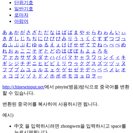
단위기호
일반기호
로마자
아랍어
あ
ぁ
か
が
さ
ざ
た
だ
な
は
ば
ぱ
ま
や
ゃ
ら
わ
ゎ
ん
い
ぃ
き
ぎ
し
じ
ち
ぢ
に
ひ
び
ぴ
み
り
う
ぅ
く
ぐ
す
ず
つ
づ
っ
ぬ
ふ
ぶ
ぷ
む
ゆ
ゅ
る
え
ぇ
け
げ
せ
ぜ
て
で
ね
へ
べ
ぺ
め
れ
お
ぉ
こ
ご
そ
ぞ
と
ど
の
ほ
ぼ
ぽ
も
よ
ょ
ろ
を
ア
ァ
カ
サ
ザ
タ
ダ
ナ
ハ
バ
パ
マ
ヤ
ャ
ラ
ワ
ヮ
ン
イ
ィ
キ
ギ
シ
ジ
チ
ヂ
ニ
ヒ
ビ
ピ
ミ
リ
ウ
ゥ
ク
グ
ス
ズ
ツ
ヅ
ッ
ヌ
フ
ブ
プ
ム
ユ
ュ
ル
エ
ェ
ケ
ゲ
セ
ゼ
テ
デ
ヘ
ベ
ペ
メ
レ
オ
ォ
コ
ゴ
ソ
ゾ
ト
ド
ノ
ホ
ボ
ポ
モ
ヨ
ョ
ロ
ヲ
―
http://chineseinput.net/
에서 pinyin(병음)방식으로 중국어를 변환
할 수 있습니다.
변환된 중국어를 복사하여 사용하시면 됩니다.
예시)
中文 을 입력하시려면
zhongwen
을 입력하시고 space를
누르시면됩니다.