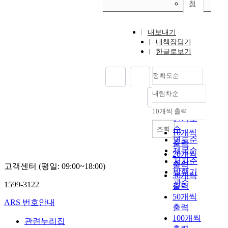
청
내보내기
내책장담기
한글로보기
정확도순
내림차순
정확도
순
10개씩 출력
내림차순
인기도
순
조회
10개씩
연도순
출력
제목순
20개씩
저자순
출력
고객센터 (평일: 09:00~18:00)
발행기
30개씩
관순
1599-3122
출력
50개씩
ARS 번호안내
출력
100개씩
관련누리집