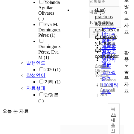
로
정확도순
Yolanda
많
Aguilar
(Las)
내림차순
이
Olivares
정확도
prácticas
(1)
본
순
10개씩 출력
agresivas
Eva M.
내림차순
자
인기도
desleales en
Domínguez
료
순
조회
10개씩
Pérez
(1)
el mercado
연도순
출력
y la tutela
제목순
Domínguez
20개씩
del
저자순
Pérez, Eva
활
출력
consumidor
M
(1)
발행기
용
30개씩
발행연도
관순
도
Aguilar
출력
2020
(1)
Olivares
,
높
50개씩
작성언어
Yolanda
은
출력
Thomson
기타
(1)
자
Reuters
100개씩
자료형태
Aranzadi
료
출력
단행본
2020
(1)
복
오늘 본 자료
사/
대
출
신