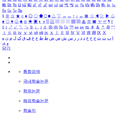
㎒
㎓
㎔
Ω
㏀
㏁
㎊
㎋
㎌
㏖
㏅
㎭
㎮
㎯
㏛
㎩
㎪
㎫
㎬
㏝
㏐
㏓
㏃
㏉
㏜
㏆
§
※
☆
★
○
●
◎
◇
◆
□
■
△
▽
→
←
↑
↓
↔
〓
◁
◀
▷
▶
♤
♠
♡
♥
♧
♣
⊙
◈
▣
◐
◑
▒
▤
▥
▨
▧
▦
▩
♨
☏
☎
☜
☞
¶
†
‡
↕
↗
↙
↖
↘
♭
♩
♪
♬
㉿
㈜
№
㏇
™
㏂
㏘
℡
＃
＆
＊
＠
ª
º
ⅰ
ⅱ
ⅲ
ⅳ
ⅴ
ⅵ
ⅶ
ⅷ
ⅸ
ⅹ
Ⅰ
Ⅱ
Ⅲ
Ⅳ
Ⅴ
Ⅵ
Ⅶ
Ⅷ
Ⅸ
Ⅹ
ا
ب
ت
ث
ج
ح
خ
د
ذ
ر
ز
س
ش
ص
ض
ط
ظ
ع
غ
ف
ق
ک
ل
م
ن
ه
و
ی
닫기
통합검색
국내학술논문
학위논문
해외학술논문
학술지