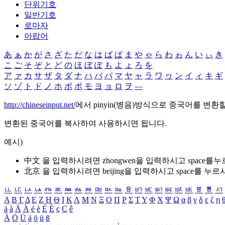
단위기호
일반기호
로마자
아랍어
あ
ぁ
か
が
さ
ざ
た
だ
な
は
ば
ぱ
ま
や
ゃ
ら
わ
ゎ
ん
い
ぃ
き
こ
ご
そ
ぞ
と
ど
の
ほ
ぼ
ぽ
も
よ
ょ
ろ
を
ア
ァ
カ
サ
ザ
タ
ダ
ナ
ハ
バ
パ
マ
ヤ
ャ
ラ
ワ
ヮ
ン
イ
ィ
キ
ギ
ソ
ゾ
ト
ド
ノ
ホ
ボ
ポ
モ
ヨ
ョ
ロ
ヲ
―
http://chineseinput.net/
에서 pinyin(병음)방식으로 중국어를 변환
변환된 중국어를 복사하여 사용하시면 됩니다.
예시)
中文 을 입력하시려면
zhongwen
을 입력하시고 space를
北京 을 입력하시려면
beijing
을 입력하시고 space를 누르
ㅥ
ㅦ
ㅧ
ㅨ
ㅩ
ㅪ
ㅫ
ㅬ
ㅭ
ㅮ
ㅯ
ㅰ
ㅱ
ㅲ
ㅳ
ㅴ
ㅵ
ㅶ
ㅷ
ㅸ
ㅹ
ㅺ
Α
Β
Γ
Δ
Ε
Ζ
Η
Θ
Ι
Κ
Λ
Μ
Ν
Ξ
Ο
Π
Ρ
Σ
Τ
Υ
Φ
Χ
Ψ
Ω
α
β
γ
δ
ε
ζ
η
á
à
Á
À
é
è
É
È
ç
Ç
ê
Ä
Ö
Ü
ä
ö
ü
ß