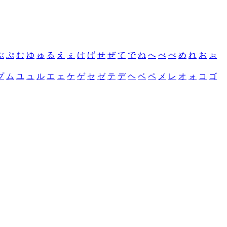
ぶ
ぷ
む
ゆ
ゅ
る
え
ぇ
け
げ
せ
ぜ
て
で
ね
へ
べ
ぺ
め
れ
お
ぉ
プ
ム
ユ
ュ
ル
エ
ェ
ケ
ゲ
セ
ゼ
テ
デ
ヘ
ベ
ペ
メ
レ
オ
ォ
コ
ゴ