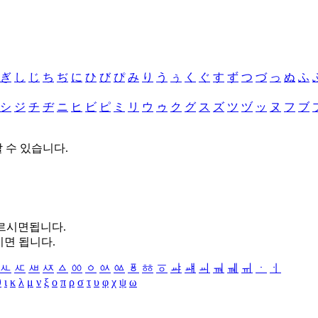
ぎ
し
じ
ち
ぢ
に
ひ
び
ぴ
み
り
う
ぅ
く
ぐ
す
ず
つ
づ
っ
ぬ
ふ
シ
ジ
チ
ヂ
ニ
ヒ
ビ
ピ
ミ
リ
ウ
ゥ
ク
グ
ス
ズ
ツ
ヅ
ッ
ヌ
フ
ブ
할 수 있습니다.
누르시면됩니다.
시면 됩니다.
ㅻ
ㅼ
ㅽ
ㅾ
ㅿ
ㆀ
ㆁ
ㆂ
ㆃ
ㆄ
ㆅ
ㆆ
ㆇ
ㆈ
ㆉ
ㆊ
ㆋ
ㆌ
ㆍ
ㆎ
θ
ι
κ
λ
μ
ν
ξ
ο
π
ρ
σ
τ
υ
φ
χ
ψ
ω