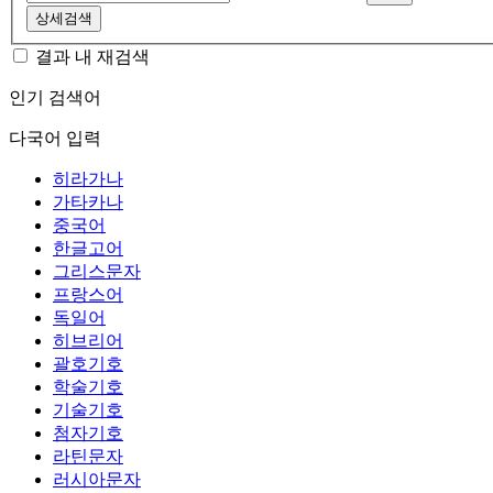
상세검색
결과 내 재검색
인기 검색어
다국어 입력
히라가나
가타카나
중국어
한글고어
그리스문자
프랑스어
독일어
히브리어
괄호기호
학술기호
기술기호
첨자기호
라틴문자
러시아문자