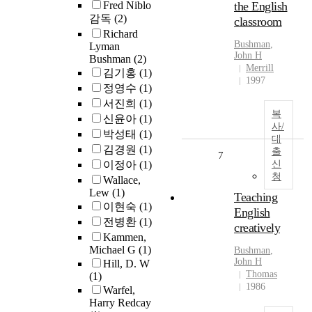
Fred Niblo
the English
감독
(2)
classroom
Richard
Bushman
,
Lyman
John H
Bushman
(2)
Merrill
김기홍
(1)
1997
정영수
(1)
서진희
(1)
복
신윤아
(1)
사/
박성태
(1)
대
김경원
(1)
출
7
이정아
(1)
신
청
Wallace,
Lew
(1)
Teaching
이현숙
(1)
English
전병환
(1)
creatively
Kammen,
Michael G
(1)
Bushman
,
John H
Hill, D. W
Thomas
(1)
1986
Warfel,
Harry Redcay