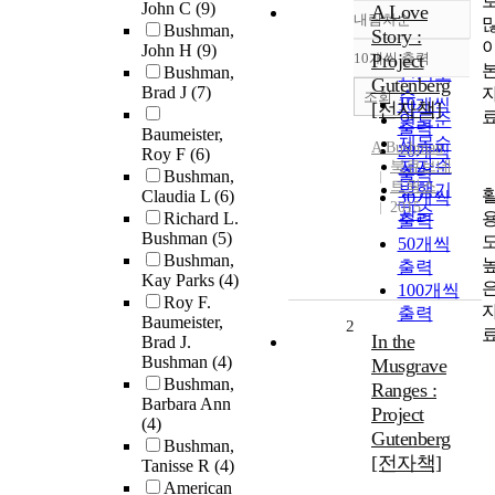
John C
(9)
A Love
내림차순
정확도
Bushman,
Story :
John H
(9)
순
10개씩 출력
Project
내림차순
Bushman,
인기도
Gutenberg
Brad J
(7)
순
조회
10개씩
[전자책]
연도순
출력
Baumeister,
제목순
A
Bushman
20개씩
Roy F
(6)
저자순
북큐브네
출력
Bushman,
트웍스
발행기
Claudia L
(6)
30개씩
2015
관순
Richard L.
출력
Bushman
(5)
50개씩
Bushman,
출력
Kay Parks
(4)
100개씩
Roy F.
출력
Baumeister,
2
In the
Brad J.
Bushman
(4)
Musgrave
Bushman,
Ranges :
Barbara Ann
Project
(4)
Gutenberg
Bushman,
[전자책]
Tanisse R
(4)
American