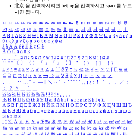
北京 을 입력하시려면
beijing
을 입력하시고 space를 누르
시면 됩니다.
ㅥ
ㅦ
ㅧ
ㅨ
ㅩ
ㅪ
ㅫ
ㅬ
ㅭ
ㅮ
ㅯ
ㅰ
ㅱ
ㅲ
ㅳ
ㅴ
ㅵ
ㅶ
ㅷ
ㅸ
ㅹ
ㅺ
ㅻ
ㅼ
ㅽ
ㅾ
ㅿ
ㆀ
ㆁ
ㆂ
ㆃ
ㆄ
ㆅ
ㆆ
ㆇ
ㆈ
ㆉ
ㆊ
ㆋ
ㆌ
ㆍ
ㆎ
Α
Β
Γ
Δ
Ε
Ζ
Η
Θ
Ι
Κ
Λ
Μ
Ν
Ξ
Ο
Π
Ρ
Σ
Τ
Υ
Φ
Χ
Ψ
Ω
α
β
γ
δ
ε
ζ
η
θ
ι
κ
λ
μ
ν
ξ
ο
π
ρ
σ
τ
υ
φ
χ
ψ
ω
á
à
Á
À
é
è
É
È
ç
Ç
ê
Ä
Ö
Ü
ä
ö
ü
ß
ְ
ֳ
ֲ
ֱ
ָ
ַ
ֵ
ֶ
ִ
ֹ
ּ
ֻ
ׂ
ׁ
ּ
ב
ה
נ
מ
צ
ת
ץ
ש
ד
ג
כ
ע
י
ח
ל
ך
ף
ק
ר
א
ט
ו
ן
ם
פ
‘
’
“
”
〔
〕
〈
〉
「
」
『
』
【
】
＂
（
）
［
］
｛
｝
±
×
÷
≠
≤
≥
∞
∴
♂
♀
∠
⊥
⌒
∂
∇
≡
≒
≪
≫
√
∽
∝
∵
∫
∬
∈
∋
⊆
⊇
⊂
⊃
∪
∩
∧
∨
￢
⇒
⇔
∀
∃
∮
∑
∏
＋
－
＜
＝
＞
、
。
·
‥
…
¨
〃
―
∥
＼
∼
´
～
ˇ
˘
˝
˚
˙
¸
˛
¡
¿
ː
！
＇
，
．
／
：
；
？
＾
＿
｀
｜
½
⅓
⅔
¼
¾
⅛
⅜
⅝
⅞
¹
²
³
⁴
ⁿ
₁
₂
₃
₄
Æ
Ð
Ħ
Ĳ
Ł
Ø
Œ
Þ
Ŧ
Ŋ
æ
đ
ð
ħ
ı
ĳ
ĸ
ŀ
ł
ø
œ
ß
þ
ŧ
ŋ
ŉ
А
Б
В
Г
Д
Е
Ё
Ж
З
И
Й
К
Л
М
Н
О
П
Р
С
Т
У
Ф
Х
Ц
Ч
Ш
Щ
Ъ
Ы
Ь
Э
Ю
Я
а
б
в
г
д
е
ё
ж
з
и
й
к
л
м
н
о
п
р
с
т
у
ф
х
ц
ч
ш
щ
ъ
ы
ь
э
ю
я
′
″
℃
Å
￠
￡
￥
¤
℉
‰
＄
％
Ｆ
￦
㎕
㎖
㎗
ℓ
㎘
㏄
㎣
㎤
㎥
㎦
㎙
㎚
㎛
㎜
㎝
㎞
㎟
㎠
㎡
㎢
㏊
㎍
㎎
㎏
㏏
㎈
㎉
㏈
㎧
㎨
㎰
㎱
㎲
㎳
㎴
㎵
㎶
㎷
㎸
㎹
㎀
㎁
㎂
㎃
㎄
㎺
㎻
㎽
㎾
㎿
㎐
㎑