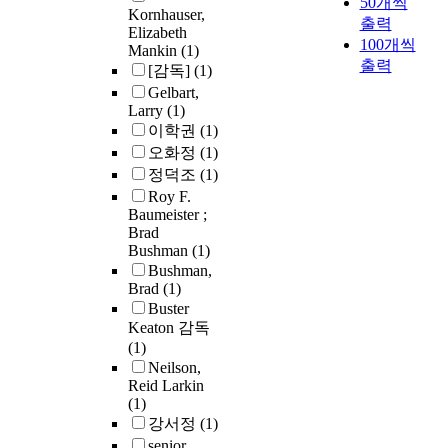
50개씩
Kornhauser,
출력
Elizabeth
100개씩
Mankin
(1)
출력
[감독]
(1)
Gelbart,
Larry
(1)
이학권
(1)
오화정
(1)
정덕조
(1)
Roy F.
Baumeister ;
Brad
Bushman
(1)
Bushman,
Brad
(1)
Buster
Keaton 감독
(1)
Neilson,
Reid Larkin
(1)
강서정
(1)
senior