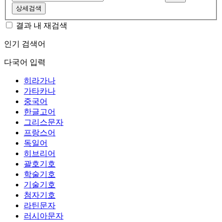
상세검색
결과 내 재검색
인기 검색어
다국어 입력
히라가나
가타카나
중국어
한글고어
그리스문자
프랑스어
독일어
히브리어
괄호기호
학술기호
기술기호
첨자기호
라틴문자
러시아문자