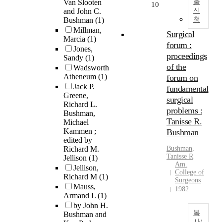
Van Slooten
출
10
and John C.
신
Bushman
(1)
청
Millman,
Surgical
Marcia
(1)
forum :
Jones,
proceedings
Sandy
(1)
of the
Wadsworth
Atheneum
(1)
forum on
Jack P.
fundamental
Greene,
surgical
Richard L.
problems :
Bushman,
Tanisse R.
Michael
Kammen ;
Bushman
edited by
Richard M.
Bushman
,
Tanisse R
Jellison
(1)
Am.
Jellison,
College of
Richard M
(1)
Surgeons
Mauss,
1982
Armand L
(1)
by John H.
복
Bushman and
사/