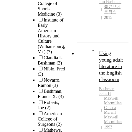
Jim
Bushman
College of
북큐브네
Sports
트웍스
Medicine
(3)
2015
Institute of
Early
American
History and
Culture
(Williamsburg,
3
Va.)
(3)
Using
Claudia L.
young adult
Bushman
(3)
literature in
Niblo, Fred
the English
(3)
classroom
Novarro,
Ramon
(3)
Bushman
,
Bushman,
John H
Francis X.
(3)
Maxwell
Roberts,
Macmillan
Joe
(2)
Canada
Merrill
American
Maxwell
College of
Macmillan
Surgeons
(2)
1993
Mathews,