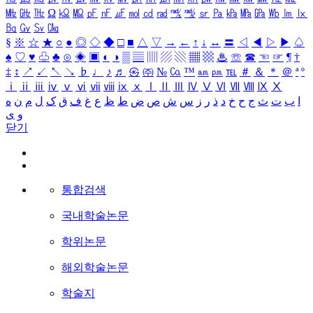
㎒
㎓
㎔
Ω
㏀
㏁
㎊
㎋
㎌
㏖
㏅
㎭
㎮
㎯
㏛
㎩
㎪
㎫
㎬
㏝
㏐
㏓
㏃
㏉
㏜
㏆
§
※
☆
★
○
●
◎
◇
◆
□
■
△
▽
→
←
↑
↓
↔
〓
◁
◀
▷
▶
♤
♠
♡
♥
♧
♣
⊙
◈
▣
◐
◑
▒
▤
▥
▨
▧
▦
▩
♨
☏
☎
☜
☞
¶
†
‡
↕
↗
↙
↖
↘
♭
♩
♪
♬
㉿
㈜
№
㏇
™
㏂
㏘
℡
＃
＆
＊
＠
ª
º
ⅰ
ⅱ
ⅲ
ⅳ
ⅴ
ⅵ
ⅶ
ⅷ
ⅸ
ⅹ
Ⅰ
Ⅱ
Ⅲ
Ⅳ
Ⅴ
Ⅵ
Ⅶ
Ⅷ
Ⅸ
Ⅹ
ا
ب
ت
ث
ج
ح
خ
د
ذ
ر
ز
س
ش
ص
ض
ط
ظ
ع
غ
ف
ق
ک
ل
م
ن
ه
و
ی
닫기
통합검색
국내학술논문
학위논문
해외학술논문
학술지