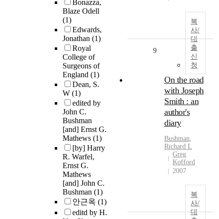
Bonazza,
Blaze Odell
(1)
복
Edwards,
사/
Jonathan
(1)
대
Royal
출
9
College of
신
Surgeons of
청
England
(1)
On the road
Dean, S.
with Joseph
W
(1)
Smith : an
edited by
author's
John C.
Bushman
diary
[and] Ernst G.
Mathews
(1)
Bushman
,
Richard L
[by] Harry
Greg
R. Warfel,
Kofford
Ernst G.
2007
Mathews
[and] John C.
Bushman
(1)
복
안근옥
(1)
사/
editd by H.
대