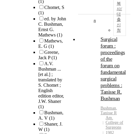
(1)
복
Chomet, S
사/
(1)
대
ed. by John
출
8
C. Bushman,
신
Ernst G.
청
Mathews
(1)
Surgical
Mathews,
forum :
E. G
(1)
proceedings
Greene,
Jack P
(1)
of the
A.V.
forum on
Bushman ...
fundamental
[et al.] ;
surgical
translated by
problems :
S. Chomet ;
English
Tanisse R.
edition editor,
Bushman
J.W. Shaner
(1)
Bushman
,
Bushman,
Tanisse R
A. V
(1)
Am.
College of
Shaner, J.
Surgeons
W
(1)
1982