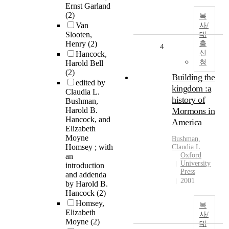
Ernst Garland
(2)
복
Van
사/
Slooten,
대
Henry
(2)
출
4
신
Hancock,
청
Harold Bell
(2)
Building the
edited by
kingdom :a
Claudia L.
history of
Bushman,
Harold B.
Mormons in
Hancock, and
America
Elizabeth
Moyne
Bushman
,
Homsey ; with
Claudia L
Oxford
an
University
introduction
Press
and addenda
2001
by Harold B.
Hancock
(2)
Homsey,
복
Elizabeth
사/
Moyne
(2)
대