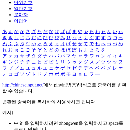
단위기호
일반기호
로마자
아랍어
あ
ぁ
か
が
さ
ざ
た
だ
な
は
ば
ぱ
ま
や
ゃ
ら
わ
ゎ
ん
い
ぃ
き
ぎ
し
じ
ち
ぢ
に
ひ
び
ぴ
み
り
う
ぅ
く
ぐ
す
ず
つ
づ
っ
ぬ
ふ
ぶ
ぷ
む
ゆ
ゅ
る
え
ぇ
け
げ
せ
ぜ
て
で
ね
へ
べ
ぺ
め
れ
お
ぉ
こ
ご
そ
ぞ
と
ど
の
ほ
ぼ
ぽ
も
よ
ょ
ろ
を
ア
ァ
カ
サ
ザ
タ
ダ
ナ
ハ
バ
パ
マ
ヤ
ャ
ラ
ワ
ヮ
ン
イ
ィ
キ
ギ
シ
ジ
チ
ヂ
ニ
ヒ
ビ
ピ
ミ
リ
ウ
ゥ
ク
グ
ス
ズ
ツ
ヅ
ッ
ヌ
フ
ブ
プ
ム
ユ
ュ
ル
エ
ェ
ケ
ゲ
セ
ゼ
テ
デ
ヘ
ベ
ペ
メ
レ
オ
ォ
コ
ゴ
ソ
ゾ
ト
ド
ノ
ホ
ボ
ポ
モ
ヨ
ョ
ロ
ヲ
―
http://chineseinput.net/
에서 pinyin(병음)방식으로 중국어를 변환
할 수 있습니다.
변환된 중국어를 복사하여 사용하시면 됩니다.
예시)
中文 을 입력하시려면
zhongwen
을 입력하시고 space를
누르시면됩니다.