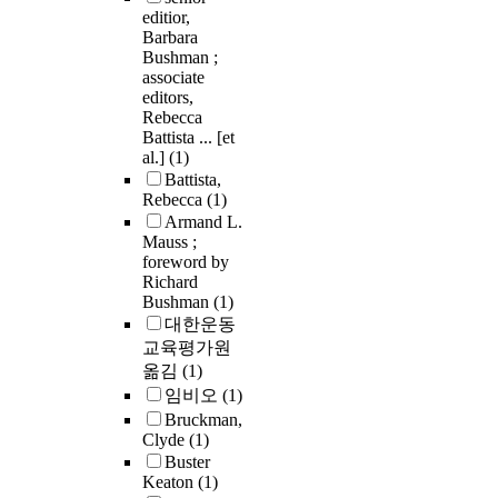
editior,
Barbara
Bushman ;
associate
editors,
Rebecca
Battista ... [et
al.]
(1)
Battista,
Rebecca
(1)
Armand L.
Mauss ;
foreword by
Richard
Bushman
(1)
대한운동
교육평가원
옮김
(1)
임비오
(1)
Bruckman,
Clyde
(1)
Buster
Keaton
(1)