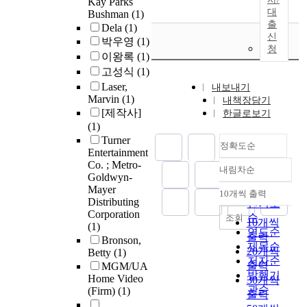
Kay Parks
대
Bushman
(1)
출
Dela
(1)
신
박우영
(1)
청
이왕록
(1)
고성식
(1)
Laser,
내보내기
Marvin
(1)
내책장담기
[제작사]
한글로보기
(1)
Turner
정확도순
Entertainment
Co. ; Metro-
내림차순
정확도
Goldwyn-
순
Mayer
10개씩 출력
내림차순
Distributing
인기도
Corporation
순
조회
10개씩
(1)
연도순
출력
Bronson,
제목순
20개씩
Betty
(1)
저자순
출력
MGM/UA
발행기
Home Video
30개씩
관순
(Firm)
(1)
출력