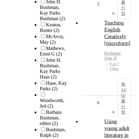
John H.
출
5
Bushman,
신
Kay Parks
청
Bushman
(2)
Teaching
Keaton,
English
Buster
(2)
Creatively
McAvoy,
May
(2)
[microform]
Mathews,
Bushman
,
Ernst G
(2)
John H
John H.
[s.n.]
Bushman,
1994
Kay Parks
Haas
(2)
Haas, Kay
복
Parks
(2)
사/
대
Woodworth,
출
6
Jed
(2)
신
Barbara
청
Bushman,
Using
editor
(2)
young adult
Bushman,
literature in
Ralph
(2)