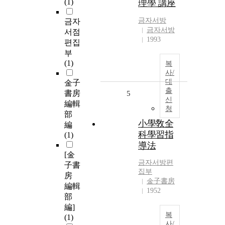
(1)
理學 講座
금자
서방
금자
금자서방
서점
1993
편집
부
(1)
복
사/
대
金子
출
書房
5
신
編輯
청
部
小學敎全
編
科學習指
(1)
導法
[金
금자
서방
편
子書
집부
房
金子書房
編輯
1952
部
編]
복
(1)
사/