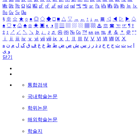
㎒
㎓
㎔
Ω
㏀
㏁
㎊
㎋
㎌
㏖
㏅
㎭
㎮
㎯
㏛
㎩
㎪
㎫
㎬
㏝
㏐
㏓
㏃
㏉
㏜
㏆
§
※
☆
★
○
●
◎
◇
◆
□
■
△
▽
→
←
↑
↓
↔
〓
◁
◀
▷
▶
♤
♠
♡
♥
♧
♣
⊙
◈
▣
◐
◑
▒
▤
▥
▨
▧
▦
▩
♨
☏
☎
☜
☞
¶
†
‡
↕
↗
↙
↖
↘
♭
♩
♪
♬
㉿
㈜
№
㏇
™
㏂
㏘
℡
＃
＆
＊
＠
ª
º
ⅰ
ⅱ
ⅲ
ⅳ
ⅴ
ⅵ
ⅶ
ⅷ
ⅸ
ⅹ
Ⅰ
Ⅱ
Ⅲ
Ⅳ
Ⅴ
Ⅵ
Ⅶ
Ⅷ
Ⅸ
Ⅹ
ا
ب
ت
ث
ج
ح
خ
د
ذ
ر
ز
س
ش
ص
ض
ط
ظ
ع
غ
ف
ق
ک
ل
م
ن
ه
و
ی
닫기
통합검색
국내학술논문
학위논문
해외학술논문
학술지