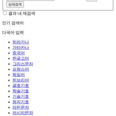
상세검색
결과 내 재검색
인기 검색어
다국어 입력
히라가나
가타카나
중국어
한글고어
그리스문자
프랑스어
독일어
히브리어
괄호기호
학술기호
기술기호
첨자기호
라틴문자
러시아문자