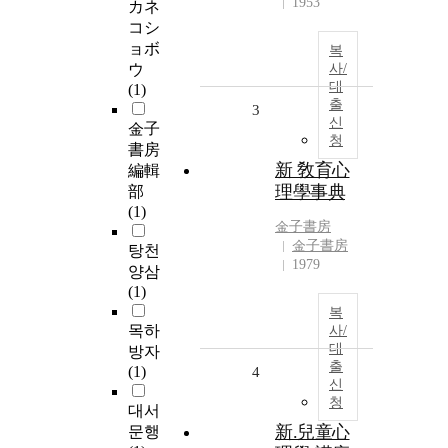
1953
カネ
コシ
ョボ
복
ウ
사/
대
(1)
출
3
신
金子
청
書房
新 敎育心
編輯
理學事典
部
(1)
金子書房
金子書房
탕천
1979
양삼
(1)
복
목하
사/
대
방자
출
(1)
4
신
청
대서
新.兒童心
문행