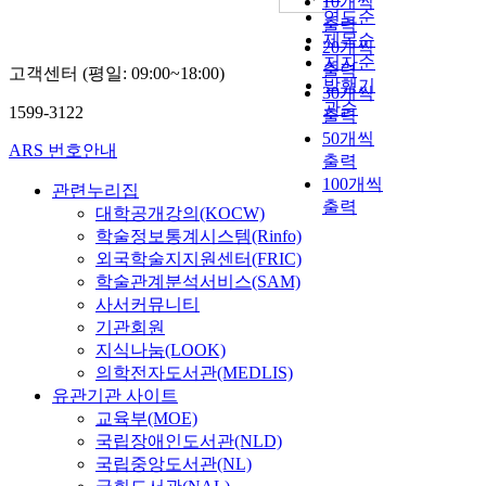
10개씩
연도순
출력
제목순
20개씩
저자순
출력
고객센터 (평일: 09:00~18:00)
발행기
30개씩
관순
1599-3122
출력
50개씩
ARS 번호안내
출력
100개씩
관련누리집
출력
대학공개강의(KOCW)
학술정보통계시스템(Rinfo)
외국학술지지원센터(FRIC)
학술관계분석서비스(SAM)
사서커뮤니티
기관회원
지식나눔(LOOK)
의학전자도서관(MEDLIS)
유관기관 사이트
교육부(MOE)
국립장애인도서관(NLD)
국립중앙도서관(NL)