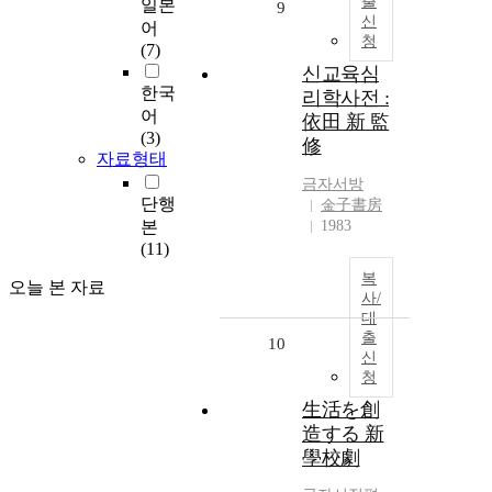
출
일본
9
신
어
청
(7)
신교육심
한국
리학사전 :
어
依田 新 監
(3)
修
자료형태
금자
서방
단행
金子書房
본
1983
(11)
복
오늘 본 자료
사/
대
출
10
신
청
生活を創
造する 新
學校劇