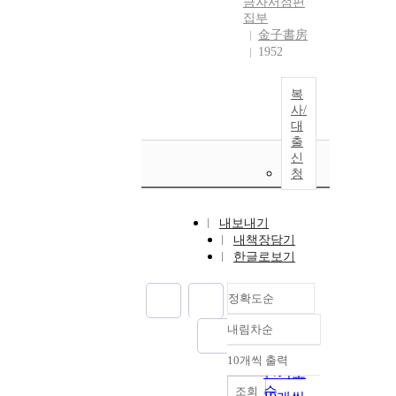
금자
서점편
집부
金子書房
1952
복
사/
대
출
신
청
내보내기
내책장담기
한글로보기
정확도순
내림차순
정확도
순
10개씩 출력
내림차순
인기도
순
조회