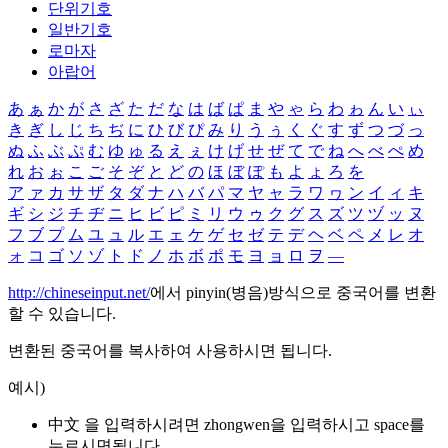
단위기호
일반기호
로마자
아랍어
あ
ぁ
か
が
さ
ざ
た
だ
な
は
ば
ぱ
ま
や
ゃ
ら
わ
ゎ
ん
い
ぃ
き
ぎ
し
じ
ち
ぢ
に
ひ
び
ぴ
み
り
う
ぅ
く
ぐ
す
ず
つ
づ
っ
ぬ
ふ
ぶ
ぷ
む
ゆ
ゅ
る
え
ぇ
け
げ
せ
ぜ
て
で
ね
へ
べ
ぺ
め
れ
お
ぉ
こ
ご
そ
ぞ
と
ど
の
ほ
ぼ
ぽ
も
よ
ょ
ろ
を
ア
ァ
カ
サ
ザ
タ
ダ
ナ
ハ
バ
パ
マ
ヤ
ャ
ラ
ワ
ヮ
ン
イ
ィ
キ
ギ
シ
ジ
チ
ヂ
ニ
ヒ
ビ
ピ
ミ
リ
ウ
ゥ
ク
グ
ス
ズ
ツ
ヅ
ッ
ヌ
フ
ブ
プ
ム
ユ
ュ
ル
エ
ェ
ケ
ゲ
セ
ゼ
テ
デ
ヘ
ベ
ペ
メ
レ
オ
ォ
コ
ゴ
ソ
ゾ
ト
ド
ノ
ホ
ボ
ポ
モ
ヨ
ョ
ロ
ヲ
―
http://chineseinput.net/
에서 pinyin(병음)방식으로 중국어를 변환
할 수 있습니다.
변환된 중국어를 복사하여 사용하시면 됩니다.
예시)
中文 을 입력하시려면
zhongwen
을 입력하시고 space를
누르시면됩니다.