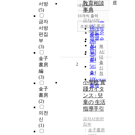
료
敎育相談
서방
내림차순
정확도
事典
(5)
순
10개씩 출력
내림차순
인기도
금자
서방
금자
金子書房
순
조회
서방
10개씩
1989
연도순
편집
출력
제목순
부
20개씩
저자순
(3)
복
출력
발행기
사/
30개씩
대
관순
金子
출력
출
2
書房
50개씩
신
編
출력
청
(3)
100개씩
小學校 實
출력
踐ガイタ
金子
書房
ンス : 兒
(2)
童の 生活
指導手引
의전
신
금자
서방
편
집부
(1)
金子書房