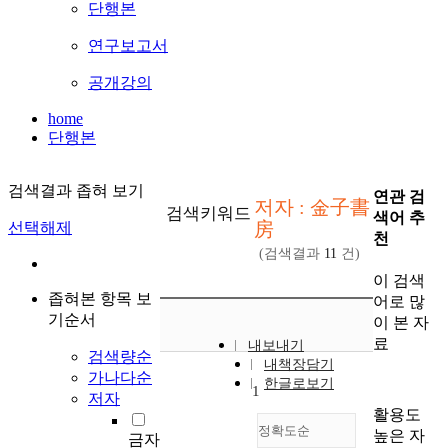
단행본
연구보고서
공개강의
home
단행본
검색결과 좁혀 보기
연관 검
저자 : 金子書
검색키워드
색어 추
房
선택해제
천
(검색결과
11
건)
이 검색
좁혀본 항목 보
어로 많
기순서
이 본 자
료
내보내기
검색량순
내책장담기
가나다순
한글로보기
1
저자
활용도
정확도순
높은 자
금자