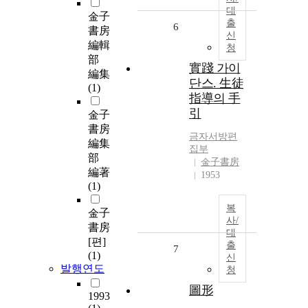
대
金子
출
6
書房
신
編輯
청
部
實踐 가이
編集
단스. 生徒
(1)
指導의 手
引
金子
書房
금자
서방
편
編集
집부
部
金子書房
編著
1953
(1)
복
金子
사/
書房
대
[편]
출
7
(1)
신
발행연도
청
圖形
1993