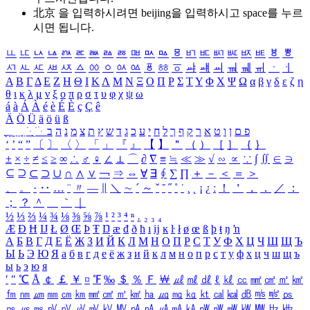
北京 을 입력하시려면
beijing
을 입력하시고 space를 누르
시면 됩니다.
ㅥ
ㅦ
ㅧ
ㅨ
ㅩ
ㅪ
ㅫ
ㅬ
ㅭ
ㅮ
ㅯ
ㅰ
ㅱ
ㅲ
ㅳ
ㅴ
ㅵ
ㅶ
ㅷ
ㅸ
ㅹ
ㅺ
ㅻ
ㅼ
ㅽ
ㅾ
ㅿ
ㆀ
ㆁ
ㆂ
ㆃ
ㆄ
ㆅ
ㆆ
ㆇ
ㆈ
ㆉ
ㆊ
ㆋ
ㆌ
ㆍ
ㆎ
Α
Β
Γ
Δ
Ε
Ζ
Η
Θ
Ι
Κ
Λ
Μ
Ν
Ξ
Ο
Π
Ρ
Σ
Τ
Υ
Φ
Χ
Ψ
Ω
α
β
γ
δ
ε
ζ
η
θ
ι
κ
λ
μ
ν
ξ
ο
π
ρ
σ
τ
υ
φ
χ
ψ
ω
á
à
Á
À
é
è
É
È
ç
Ç
ê
Ä
Ö
Ü
ä
ö
ü
ß
ְ
ֳ
ֲ
ֱ
ָ
ַ
ֵ
ֶ
ִ
ֹ
ּ
ֻ
ׂ
ׁ
ּ
ב
ה
נ
מ
צ
ת
ץ
ש
ד
ג
כ
ע
י
ח
ל
ך
ף
ק
ר
א
ט
ו
ן
ם
פ
‘
’
“
”
〔
〕
〈
〉
「
」
『
』
【
】
＂
（
）
［
］
｛
｝
±
×
÷
≠
≤
≥
∞
∴
♂
♀
∠
⊥
⌒
∂
∇
≡
≒
≪
≫
√
∽
∝
∵
∫
∬
∈
∋
⊆
⊇
⊂
⊃
∪
∩
∧
∨
￢
⇒
⇔
∀
∃
∮
∑
∏
＋
－
＜
＝
＞
、
。
·
‥
…
¨
〃
―
∥
＼
∼
´
～
ˇ
˘
˝
˚
˙
¸
˛
¡
¿
ː
！
＇
，
．
／
：
；
？
＾
＿
｀
｜
½
⅓
⅔
¼
¾
⅛
⅜
⅝
⅞
¹
²
³
⁴
ⁿ
₁
₂
₃
₄
Æ
Ð
Ħ
Ĳ
Ł
Ø
Œ
Þ
Ŧ
Ŋ
æ
đ
ð
ħ
ı
ĳ
ĸ
ŀ
ł
ø
œ
ß
þ
ŧ
ŋ
ŉ
А
Б
В
Г
Д
Е
Ё
Ж
З
И
Й
К
Л
М
Н
О
П
Р
С
Т
У
Ф
Х
Ц
Ч
Ш
Щ
Ъ
Ы
Ь
Э
Ю
Я
а
б
в
г
д
е
ё
ж
з
и
й
к
л
м
н
о
п
р
с
т
у
ф
х
ц
ч
ш
щ
ъ
ы
ь
э
ю
я
′
″
℃
Å
￠
￡
￥
¤
℉
‰
＄
％
Ｆ
￦
㎕
㎖
㎗
ℓ
㎘
㏄
㎣
㎤
㎥
㎦
㎙
㎚
㎛
㎜
㎝
㎞
㎟
㎠
㎡
㎢
㏊
㎍
㎎
㎏
㏏
㎈
㎉
㏈
㎧
㎨
㎰
㎱
㎲
㎳
㎴
㎵
㎶
㎷
㎸
㎹
㎀
㎁
㎂
㎃
㎄
㎺
㎻
㎽
㎾
㎿
㎐
㎑