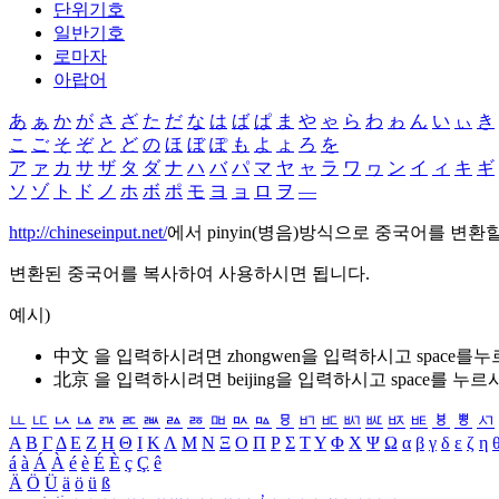
단위기호
일반기호
로마자
아랍어
あ
ぁ
か
が
さ
ざ
た
だ
な
は
ば
ぱ
ま
や
ゃ
ら
わ
ゎ
ん
い
ぃ
き
こ
ご
そ
ぞ
と
ど
の
ほ
ぼ
ぽ
も
よ
ょ
ろ
を
ア
ァ
カ
サ
ザ
タ
ダ
ナ
ハ
バ
パ
マ
ヤ
ャ
ラ
ワ
ヮ
ン
イ
ィ
キ
ギ
ソ
ゾ
ト
ド
ノ
ホ
ボ
ポ
モ
ヨ
ョ
ロ
ヲ
―
http://chineseinput.net/
에서 pinyin(병음)방식으로 중국어를 변환
변환된 중국어를 복사하여 사용하시면 됩니다.
예시)
中文 을 입력하시려면
zhongwen
을 입력하시고 space를
北京 을 입력하시려면
beijing
을 입력하시고 space를 누르
ㅥ
ㅦ
ㅧ
ㅨ
ㅩ
ㅪ
ㅫ
ㅬ
ㅭ
ㅮ
ㅯ
ㅰ
ㅱ
ㅲ
ㅳ
ㅴ
ㅵ
ㅶ
ㅷ
ㅸ
ㅹ
ㅺ
Α
Β
Γ
Δ
Ε
Ζ
Η
Θ
Ι
Κ
Λ
Μ
Ν
Ξ
Ο
Π
Ρ
Σ
Τ
Υ
Φ
Χ
Ψ
Ω
α
β
γ
δ
ε
ζ
η
á
à
Á
À
é
è
É
È
ç
Ç
ê
Ä
Ö
Ü
ä
ö
ü
ß