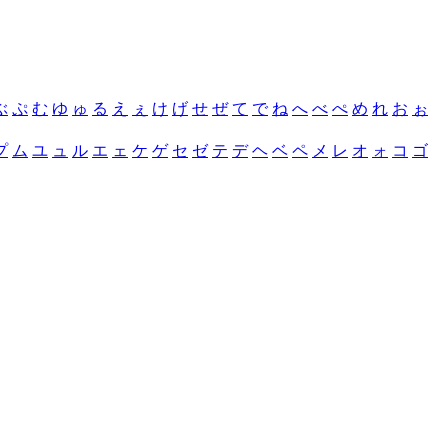
ぶ
ぷ
む
ゆ
ゅ
る
え
ぇ
け
げ
せ
ぜ
て
で
ね
へ
べ
ぺ
め
れ
お
ぉ
プ
ム
ユ
ュ
ル
エ
ェ
ケ
ゲ
セ
ゼ
テ
デ
ヘ
ベ
ペ
メ
レ
オ
ォ
コ
ゴ