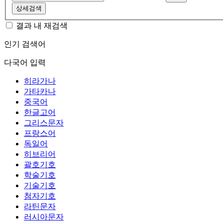
상세검색
결과 내 재검색
인기 검색어
다국어 입력
히라가나
가타카나
중국어
한글고어
그리스문자
프랑스어
독일어
히브리어
괄호기호
학술기호
기술기호
첨자기호
라틴문자
러시아문자