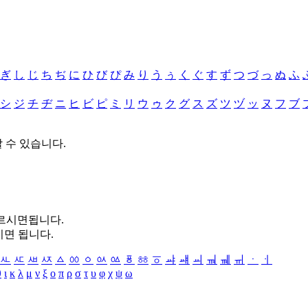
ぎ
し
じ
ち
ぢ
に
ひ
び
ぴ
み
り
う
ぅ
く
ぐ
す
ず
つ
づ
っ
ぬ
ふ
シ
ジ
チ
ヂ
ニ
ヒ
ビ
ピ
ミ
リ
ウ
ゥ
ク
グ
ス
ズ
ツ
ヅ
ッ
ヌ
フ
ブ
할 수 있습니다.
누르시면됩니다.
시면 됩니다.
ㅻ
ㅼ
ㅽ
ㅾ
ㅿ
ㆀ
ㆁ
ㆂ
ㆃ
ㆄ
ㆅ
ㆆ
ㆇ
ㆈ
ㆉ
ㆊ
ㆋ
ㆌ
ㆍ
ㆎ
θ
ι
κ
λ
μ
ν
ξ
ο
π
ρ
σ
τ
υ
φ
χ
ψ
ω