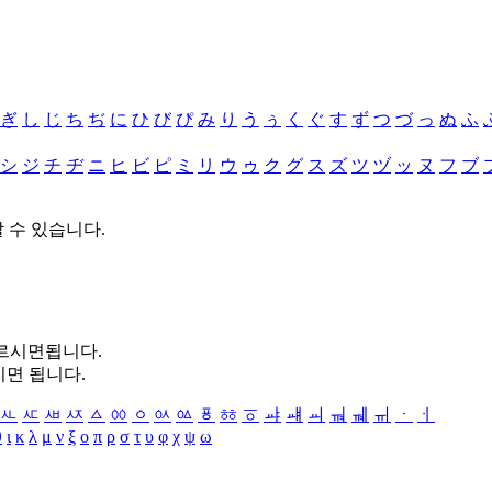
ぎ
し
じ
ち
ぢ
に
ひ
び
ぴ
み
り
う
ぅ
く
ぐ
す
ず
つ
づ
っ
ぬ
ふ
シ
ジ
チ
ヂ
ニ
ヒ
ビ
ピ
ミ
リ
ウ
ゥ
ク
グ
ス
ズ
ツ
ヅ
ッ
ヌ
フ
ブ
할 수 있습니다.
누르시면됩니다.
시면 됩니다.
ㅻ
ㅼ
ㅽ
ㅾ
ㅿ
ㆀ
ㆁ
ㆂ
ㆃ
ㆄ
ㆅ
ㆆ
ㆇ
ㆈ
ㆉ
ㆊ
ㆋ
ㆌ
ㆍ
ㆎ
θ
ι
κ
λ
μ
ν
ξ
ο
π
ρ
σ
τ
υ
φ
χ
ψ
ω