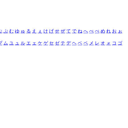
ぶ
ぷ
む
ゆ
ゅ
る
え
ぇ
け
げ
せ
ぜ
て
で
ね
へ
べ
ぺ
め
れ
お
ぉ
プ
ム
ユ
ュ
ル
エ
ェ
ケ
ゲ
セ
ゼ
テ
デ
ヘ
ベ
ペ
メ
レ
オ
ォ
コ
ゴ