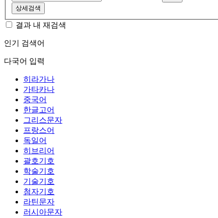
상세검색
결과 내 재검색
인기 검색어
다국어 입력
히라가나
가타카나
중국어
한글고어
그리스문자
프랑스어
독일어
히브리어
괄호기호
학술기호
기술기호
첨자기호
라틴문자
러시아문자