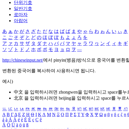
단위기호
일반기호
로마자
아랍어
あ
ぁ
か
が
さ
ざ
た
だ
な
は
ば
ぱ
ま
や
ゃ
ら
わ
ゎ
ん
い
ぃ
き
こ
ご
そ
ぞ
と
ど
の
ほ
ぼ
ぽ
も
よ
ょ
ろ
を
ア
ァ
カ
サ
ザ
タ
ダ
ナ
ハ
バ
パ
マ
ヤ
ャ
ラ
ワ
ヮ
ン
イ
ィ
キ
ギ
ソ
ゾ
ト
ド
ノ
ホ
ボ
ポ
モ
ヨ
ョ
ロ
ヲ
―
http://chineseinput.net/
에서 pinyin(병음)방식으로 중국어를 변환
변환된 중국어를 복사하여 사용하시면 됩니다.
예시)
中文 을 입력하시려면
zhongwen
을 입력하시고 space를
北京 을 입력하시려면
beijing
을 입력하시고 space를 누르
ㅥ
ㅦ
ㅧ
ㅨ
ㅩ
ㅪ
ㅫ
ㅬ
ㅭ
ㅮ
ㅯ
ㅰ
ㅱ
ㅲ
ㅳ
ㅴ
ㅵ
ㅶ
ㅷ
ㅸ
ㅹ
ㅺ
Α
Β
Γ
Δ
Ε
Ζ
Η
Θ
Ι
Κ
Λ
Μ
Ν
Ξ
Ο
Π
Ρ
Σ
Τ
Υ
Φ
Χ
Ψ
Ω
α
β
γ
δ
ε
ζ
η
á
à
Á
À
é
è
É
È
ç
Ç
ê
Ä
Ö
Ü
ä
ö
ü
ß