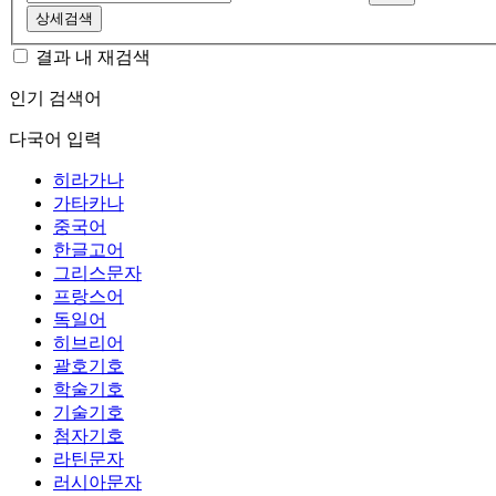
상세검색
결과 내 재검색
인기 검색어
다국어 입력
히라가나
가타카나
중국어
한글고어
그리스문자
프랑스어
독일어
히브리어
괄호기호
학술기호
기술기호
첨자기호
라틴문자
러시아문자