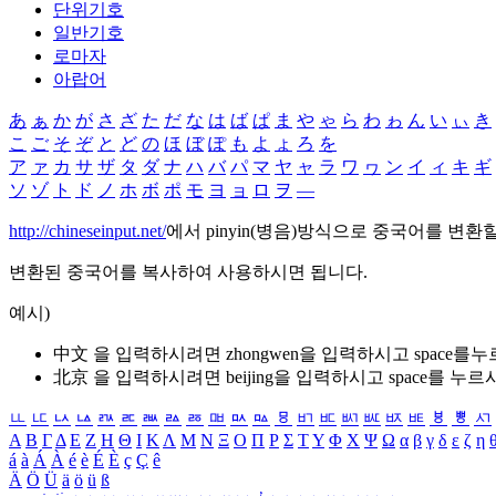
단위기호
일반기호
로마자
아랍어
あ
ぁ
か
が
さ
ざ
た
だ
な
は
ば
ぱ
ま
や
ゃ
ら
わ
ゎ
ん
い
ぃ
き
こ
ご
そ
ぞ
と
ど
の
ほ
ぼ
ぽ
も
よ
ょ
ろ
を
ア
ァ
カ
サ
ザ
タ
ダ
ナ
ハ
バ
パ
マ
ヤ
ャ
ラ
ワ
ヮ
ン
イ
ィ
キ
ギ
ソ
ゾ
ト
ド
ノ
ホ
ボ
ポ
モ
ヨ
ョ
ロ
ヲ
―
http://chineseinput.net/
에서 pinyin(병음)방식으로 중국어를 변환
변환된 중국어를 복사하여 사용하시면 됩니다.
예시)
中文 을 입력하시려면
zhongwen
을 입력하시고 space를
北京 을 입력하시려면
beijing
을 입력하시고 space를 누르
ㅥ
ㅦ
ㅧ
ㅨ
ㅩ
ㅪ
ㅫ
ㅬ
ㅭ
ㅮ
ㅯ
ㅰ
ㅱ
ㅲ
ㅳ
ㅴ
ㅵ
ㅶ
ㅷ
ㅸ
ㅹ
ㅺ
Α
Β
Γ
Δ
Ε
Ζ
Η
Θ
Ι
Κ
Λ
Μ
Ν
Ξ
Ο
Π
Ρ
Σ
Τ
Υ
Φ
Χ
Ψ
Ω
α
β
γ
δ
ε
ζ
η
á
à
Á
À
é
è
É
È
ç
Ç
ê
Ä
Ö
Ü
ä
ö
ü
ß