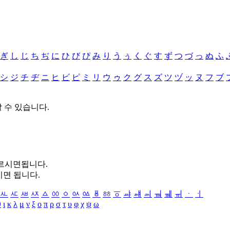
ぎ
し
じ
ち
ぢ
に
ひ
び
ぴ
み
り
う
ぅ
く
ぐ
す
ず
つ
づ
っ
ぬ
ふ
シ
ジ
チ
ヂ
ニ
ヒ
ビ
ピ
ミ
リ
ウ
ゥ
ク
グ
ス
ズ
ツ
ヅ
ッ
ヌ
フ
ブ
할 수 있습니다.
누르시면됩니다.
시면 됩니다.
ㅻ
ㅼ
ㅽ
ㅾ
ㅿ
ㆀ
ㆁ
ㆂ
ㆃ
ㆄ
ㆅ
ㆆ
ㆇ
ㆈ
ㆉ
ㆊ
ㆋ
ㆌ
ㆍ
ㆎ
θ
ι
κ
λ
μ
ν
ξ
ο
π
ρ
σ
τ
υ
φ
χ
ψ
ω