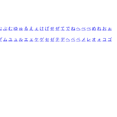
ぶ
ぷ
む
ゆ
ゅ
る
え
ぇ
け
げ
せ
ぜ
て
で
ね
へ
べ
ぺ
め
れ
お
ぉ
プ
ム
ユ
ュ
ル
エ
ェ
ケ
ゲ
セ
ゼ
テ
デ
ヘ
ベ
ペ
メ
レ
オ
ォ
コ
ゴ