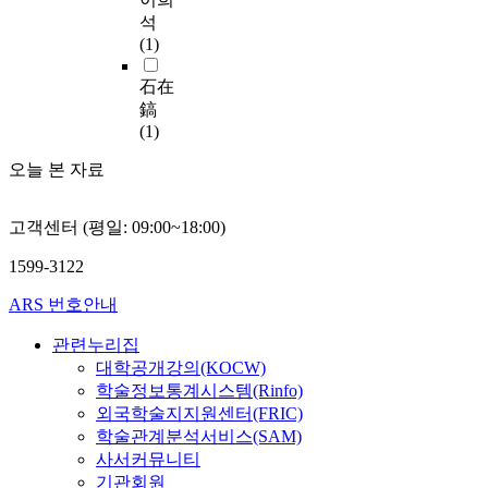
c
y
수
-
석
r
c
단
i
(1)
o
o
으
n
-
r
로
f
石在
s
p
다
l
鎬
a
o
양
a
(1)
t
r
하
m
e
a
게
m
오늘 본 자료
l
t
활
a
l
i
용
t
i
o
고객센터 (평일: 09:00~18:00)
되
i
t
n
고
o
1599-3122
e
s
있
n
,
u
다
a
ARS 번호안내
a
s
.
n
n
e
이
d
관련누리집
d
s
렇
a
대학공개강의(KOCW)
l
s
게
n
학술정보통계시스템(Rinfo)
o
y
색
t
외국학술지지원센터(FRIC)
o
m
은
i
학술관계분석서비스(SAM)
k
b
시
-
사서커뮤니티
f
o
각
p
기관회원
o
l
을
r