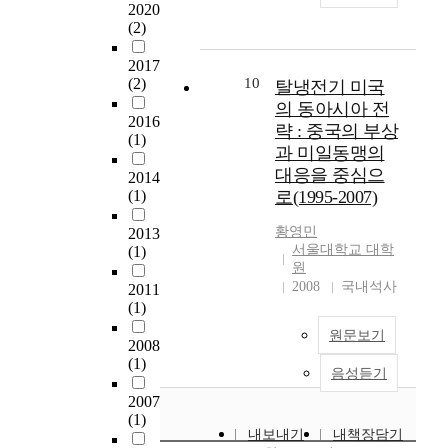
2020
r
d
문
V
(2)
e
e
화
B
a
r
가
-
2017
l
t
발
i
(2)
10
탈냉전기 미국
-
o
달
n
의 동아시아 전
t
e
하
d
2016
략 : 중국의 부상
(1)
i
f
면
u
과 미일동맹의
m
f
서
c
대응을 중심으
2014
e
e
색
e
(1)
로(1995-2007)
s
c
채
d
u
t
의
m
황영민
2013
r
i
중
o
서울대학교 대학
(1)
v
v
요
u
원
e
e
성
s
2008
국내석사
2011
i
l
은
e
(1)
l
y
더
s
원문보기
l
c
욱
k
2008
a
o
두
i
(1)
음성듣기
n
m
드
n
c
m
러
d
2007
(1)
e
u
지
a
내보내기
내책장담기
r
n
고
m