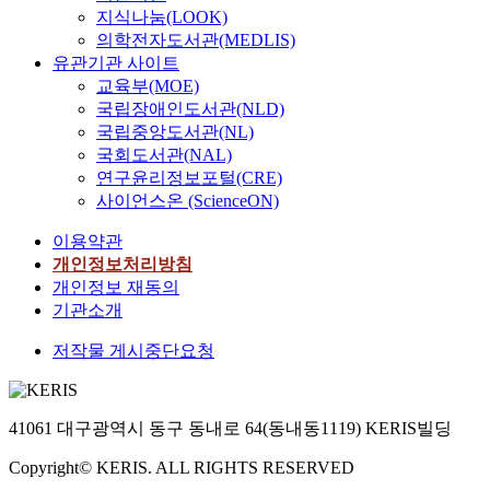
지식나눔(LOOK)
r
s
통
u
의학전자도서관(MEDLIS)
w
t
해
r
유관기관 사이트
a
h
우
i
교육부(MOE)
y
a
리
t
국립장애인도서관(NLD)
s
t
가
u
t
e
국립중앙도서관(NL)
보
s
o
s
는
a
국회도서관(NAL)
m
t
모
c
연구윤리정보포털(CRE)
a
a
든
t
사이언스온 (ScienceON)
i
b
사
i
n
l
이용약관
물
v
t
i
을
i
개인정보처리방침
a
s
일
t
개인정보 재동의
i
h
차
i
기관소개
n
t
적
e
t
h
저작물 게시중단요청
으
s
h
e
로
o
e
i
받
f
p
r
아
C
41061 대구광역시 동구 동내로 64(동내동1119) KERIS빌딩
o
i
들
P
s
d
이
G
Copyright© KERIS. ALL RIGHTS RESERVED
i
e
고
m