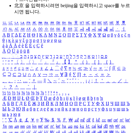
北京 을 입력하시려면
beijing
을 입력하시고 space를 누르
시면 됩니다.
ㅥ
ㅦ
ㅧ
ㅨ
ㅩ
ㅪ
ㅫ
ㅬ
ㅭ
ㅮ
ㅯ
ㅰ
ㅱ
ㅲ
ㅳ
ㅴ
ㅵ
ㅶ
ㅷ
ㅸ
ㅹ
ㅺ
ㅻ
ㅼ
ㅽ
ㅾ
ㅿ
ㆀ
ㆁ
ㆂ
ㆃ
ㆄ
ㆅ
ㆆ
ㆇ
ㆈ
ㆉ
ㆊ
ㆋ
ㆌ
ㆍ
ㆎ
Α
Β
Γ
Δ
Ε
Ζ
Η
Θ
Ι
Κ
Λ
Μ
Ν
Ξ
Ο
Π
Ρ
Σ
Τ
Υ
Φ
Χ
Ψ
Ω
α
β
γ
δ
ε
ζ
η
θ
ι
κ
λ
μ
ν
ξ
ο
π
ρ
σ
τ
υ
φ
χ
ψ
ω
á
à
Á
À
é
è
É
È
ç
Ç
ê
Ä
Ö
Ü
ä
ö
ü
ß
ְ
ֳ
ֲ
ֱ
ָ
ַ
ֵ
ֶ
ִ
ֹ
ּ
ֻ
ׂ
ׁ
ּ
ב
ה
נ
מ
צ
ת
ץ
ש
ד
ג
כ
ע
י
ח
ל
ך
ף
ק
ר
א
ט
ו
ן
ם
פ
‘
’
“
”
〔
〕
〈
〉
「
」
『
』
【
】
＂
（
）
［
］
｛
｝
±
×
÷
≠
≤
≥
∞
∴
♂
♀
∠
⊥
⌒
∂
∇
≡
≒
≪
≫
√
∽
∝
∵
∫
∬
∈
∋
⊆
⊇
⊂
⊃
∪
∩
∧
∨
￢
⇒
⇔
∀
∃
∮
∑
∏
＋
－
＜
＝
＞
、
。
·
‥
…
¨
〃
―
∥
＼
∼
´
～
ˇ
˘
˝
˚
˙
¸
˛
¡
¿
ː
！
＇
，
．
／
：
；
？
＾
＿
｀
｜
½
⅓
⅔
¼
¾
⅛
⅜
⅝
⅞
¹
²
³
⁴
ⁿ
₁
₂
₃
₄
Æ
Ð
Ħ
Ĳ
Ł
Ø
Œ
Þ
Ŧ
Ŋ
æ
đ
ð
ħ
ı
ĳ
ĸ
ŀ
ł
ø
œ
ß
þ
ŧ
ŋ
ŉ
А
Б
В
Г
Д
Е
Ё
Ж
З
И
Й
К
Л
М
Н
О
П
Р
С
Т
У
Ф
Х
Ц
Ч
Ш
Щ
Ъ
Ы
Ь
Э
Ю
Я
а
б
в
г
д
е
ё
ж
з
и
й
к
л
м
н
о
п
р
с
т
у
ф
х
ц
ч
ш
щ
ъ
ы
ь
э
ю
я
′
″
℃
Å
￠
￡
￥
¤
℉
‰
＄
％
Ｆ
￦
㎕
㎖
㎗
ℓ
㎘
㏄
㎣
㎤
㎥
㎦
㎙
㎚
㎛
㎜
㎝
㎞
㎟
㎠
㎡
㎢
㏊
㎍
㎎
㎏
㏏
㎈
㎉
㏈
㎧
㎨
㎰
㎱
㎲
㎳
㎴
㎵
㎶
㎷
㎸
㎹
㎀
㎁
㎂
㎃
㎄
㎺
㎻
㎽
㎾
㎿
㎐
㎑