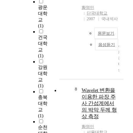
e
e
광운
황영민
s
r
대학
단국대학교
t
i
2007
국내석사
교
u
l
(1)
d
l
원문보기
y
a
건국
t
l
대학
음성듣기
h
색
e
교
e
채
a
(1)
d
는
f
e
미
a
강원
s
술
n
대학
i
의
d
교
g
영
g
(1)
n
역
r
8
Wavelet 변환을
o
뿐
a
이용한 파장 주
충북
f
만
p
사 간섭계에서
대학
c
아
e
의 박막 두께 형
교
o
니
s
(1)
상 측정
n
라
t
s
우
e
황영민
순천
t
리
m
서울대학교