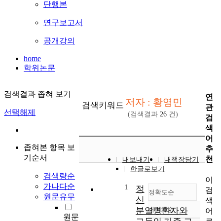
단행본
연구보고서
공개강의
home
학위논문
검색결과 좁혀 보기
연
저자 : 황영민
검색키워드
관
선택해제
(검색결과
26
건)
검
색
어
좁혀본 항목 보
추
기순서
천
내보내기
내책장담기
한글로보기
검색량순
이
가나다순
1
정
검
정확도순
원문유무
신
색
분열병환자와
내림차순
어
정확도
원문