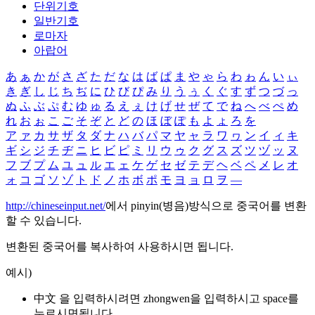
단위기호
일반기호
로마자
아랍어
あ
ぁ
か
が
さ
ざ
た
だ
な
は
ば
ぱ
ま
や
ゃ
ら
わ
ゎ
ん
い
ぃ
き
ぎ
し
じ
ち
ぢ
に
ひ
び
ぴ
み
り
う
ぅ
く
ぐ
す
ず
つ
づ
っ
ぬ
ふ
ぶ
ぷ
む
ゆ
ゅ
る
え
ぇ
け
げ
せ
ぜ
て
で
ね
へ
べ
ぺ
め
れ
お
ぉ
こ
ご
そ
ぞ
と
ど
の
ほ
ぼ
ぽ
も
よ
ょ
ろ
を
ア
ァ
カ
サ
ザ
タ
ダ
ナ
ハ
バ
パ
マ
ヤ
ャ
ラ
ワ
ヮ
ン
イ
ィ
キ
ギ
シ
ジ
チ
ヂ
ニ
ヒ
ビ
ピ
ミ
リ
ウ
ゥ
ク
グ
ス
ズ
ツ
ヅ
ッ
ヌ
フ
ブ
プ
ム
ユ
ュ
ル
エ
ェ
ケ
ゲ
セ
ゼ
テ
デ
ヘ
ベ
ペ
メ
レ
オ
ォ
コ
ゴ
ソ
ゾ
ト
ド
ノ
ホ
ボ
ポ
モ
ヨ
ョ
ロ
ヲ
―
http://chineseinput.net/
에서 pinyin(병음)방식으로 중국어를 변환
할 수 있습니다.
변환된 중국어를 복사하여 사용하시면 됩니다.
예시)
中文 을 입력하시려면
zhongwen
을 입력하시고 space를
누르시면됩니다.