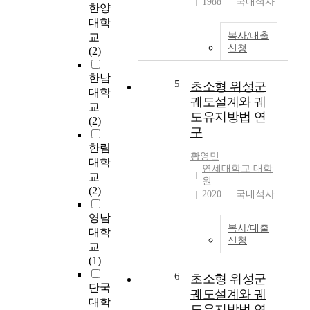
1988
국내석사
한양
g
대학
i
복사/대출
s
교
신청
t
(2)
i
한남
c
5
초소형 위성군
p
대학
궤도설계와 궤
r
교
도유지방법 연
o
(2)
구
t
e
한림
황영민
c
대학
연세대학교 대학
t
교
원
i
(2)
2020
국내석사
v
e
영남
복사/대출
e
대학
신청
f
교
f
(1)
e
6
초소형 위성군
c
단국
궤도설계와 궤
t
대학
도유지방법 연