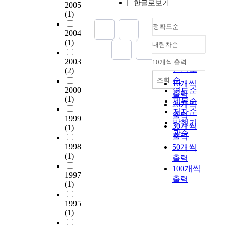
한글로보기
2005
e
i
있
a
(1)
c
c
다
g
o
a
.
e
정확도순
2004
n
t
색
a
(1)
내림차순
n
e
채
n
정확도
a
t
는
d
순
2003
10개씩 출력
내림차순
i
h
단
p
인기도
(2)
s
e
순
r
순
조회
10개씩
s
c
히
u
2000
연도순
출력
a
o
색
r
(1)
제목순
20개씩
n
r
채
i
저자순
출력
c
e
로
t
1999
발행기
30개씩
(1)
e
v
서
u
관순
출력
o
a
의
s
1998
50개씩
f
l
의
i
(1)
출력
N
u
미
n
o
e
100개씩
뿐
d
1997
r
s
아
u
출력
(1)
t
a
니
c
h
n
라
e
1995
e
d
색
d
(1)
a
t
에
b