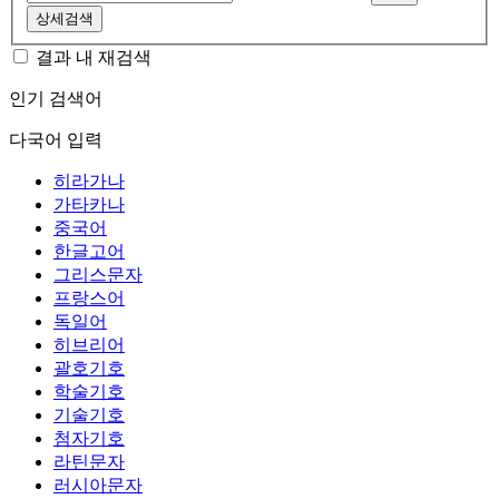
상세검색
결과 내 재검색
인기 검색어
다국어 입력
히라가나
가타카나
중국어
한글고어
그리스문자
프랑스어
독일어
히브리어
괄호기호
학술기호
기술기호
첨자기호
라틴문자
러시아문자