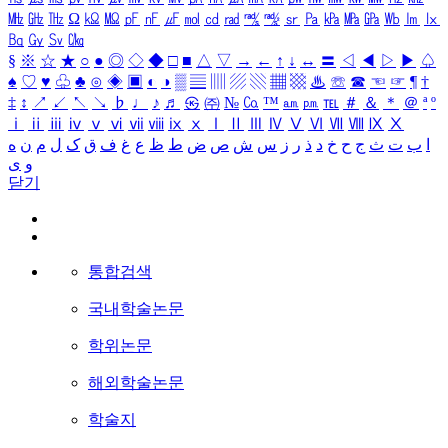
㎒
㎓
㎔
Ω
㏀
㏁
㎊
㎋
㎌
㏖
㏅
㎭
㎮
㎯
㏛
㎩
㎪
㎫
㎬
㏝
㏐
㏓
㏃
㏉
㏜
㏆
§
※
☆
★
○
●
◎
◇
◆
□
■
△
▽
→
←
↑
↓
↔
〓
◁
◀
▷
▶
♤
♠
♡
♥
♧
♣
⊙
◈
▣
◐
◑
▒
▤
▥
▨
▧
▦
▩
♨
☏
☎
☜
☞
¶
†
‡
↕
↗
↙
↖
↘
♭
♩
♪
♬
㉿
㈜
№
㏇
™
㏂
㏘
℡
＃
＆
＊
＠
ª
º
ⅰ
ⅱ
ⅲ
ⅳ
ⅴ
ⅵ
ⅶ
ⅷ
ⅸ
ⅹ
Ⅰ
Ⅱ
Ⅲ
Ⅳ
Ⅴ
Ⅵ
Ⅶ
Ⅷ
Ⅸ
Ⅹ
ا
ب
ت
ث
ج
ح
خ
د
ذ
ر
ز
س
ش
ص
ض
ط
ظ
ع
غ
ف
ق
ک
ل
م
ن
ه
و
ی
닫기
통합검색
국내학술논문
학위논문
해외학술논문
학술지