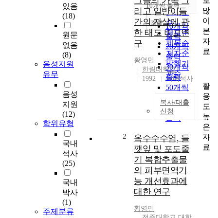
그들의 가족 그
로
순
있음
10개씩 출력
내림차순
많
리고 일반이들
인기도
(18)
이
간의 자살에 관
순
조회
10개씩
본
한 태도 비교연
연도순
원문
출력
자
구
제목순
없음
20개씩
료
저자순
(8)
출력
황영민
발행기
음성지원
30개씩
한림대학교
관순
유무
출력
1992
국내석사
활
50개씩
음성
용
출력
복사/대출
지원
도
100개씩
신청
(12)
높
출력
학위유형
은
2
자
옥수수수염, 들
국내
료
깻잎 및 포도줄
석사
기 복합추출물
(25)
의 피부면역기
능 개선효과에
국내
대한 연구
박사
(1)
황영민
주제분류
전주대학교 대학