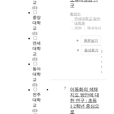
s
교
구
o
(1)
f
황영민
m
중앙
연세대학교 일반
i
대학
대학원
x
교
2020
국내석사
t
(1)
u
원문보기
r
연세
e
대학
음성듣기
I
s
교
n
o
(1)
t
f
h
c
동아
i
o
대학
s
r
교
s
n
(1)
t
s
7
아동화의 색채
u
i
전주
지도 방안에 대
d
l
대학
한 연구 : 초등
y
k
교
1·2학년 중심으
,
,
(1)
로
w
p