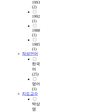
s
h
서
y
1993
t
e
전
c
(2)
A
i
달
o
s
m
되
m
1992
(1)
i
a
는
p
a
g
심
o
1988
n
e
리
u
(1)
r
s
적
n
e
t
,
d
1985
g
h
윤
4
(1)
i
a
리
8
작성언어
o
t
적
/
n
h
인
8
한국
s
i
성
0
어
a
g
질
.
(25)
r
h
에
T
o
l
따
o
영어
u
i
라
a
(1)
n
g
인
s
지도교수
d
h
간
s
t
t
의
e
박상
h
t
의
s
영
e
h
식
s