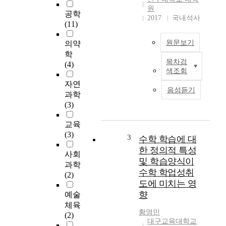
원
공학
2017
국내석사
(11)
원문보기
의약
학
목차검
(4)
T
색조회
h
자연
i
음성듣기
과학
s
(3)
s
t
교육
u
(3)
d
3
수학 학습에 대
y
한 정의적 특성
사회
w
및 학습양식이
과학
a
수학 학업성취
(2)
s
도에 미치는 영
c
향
예술
o
체육
n
황영민
(2)
d
대구교육대학교
u