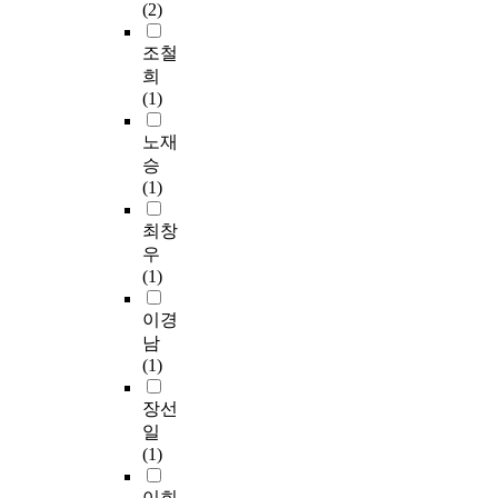
(2)
K
e
,
t
o
i
감
h
조철
r
r
정
i
희
e
m
,
s
(1)
a
i
정
,
n
s
서
a
노재
P
s
그
n
승
e
i
리
t
(1)
n
o
고
i
i
n
행
-
최창
n
a
동
o
우
s
n
에
x
(1)
u
d
영
i
l
g
향
d
이경
a
o
은
a
남
u
a
물
n
(1)
s
l
론
t
i
s
의
,
장선
n
,
사
a
일
g
m
소
n
(1)
M
a
통
t
i
n
의
i
이희