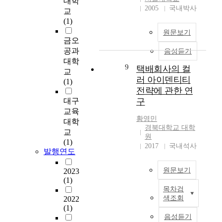
대학
e
생
e
2005
국내박사
교
l
활
x
(1)
l
의
t
원문보기
a
모
r
금오
t
든
a
공과
음성듣기
i
분
c
대학
o
야
t
9
택배회사의 컬
교
n
에
s
러 아이덴티티
(1)
s
서
(
전략에 관한 연
t
중
C
대구
구
o
요
P
교육
c
한
G
황영민
대학
o
부
m
경북대학교 대학
교
n
분
i
원
(1)
d
을
x
2017
국내석사
발행연도
u
차
t
c
지
u
원문보기
2023
t
하
r
(1)
n
고
e
목차검
e
I
있
)
색조회
2022
a
n
으
i
(1)
r
o
며
n
음성듣기
-
r
,
U