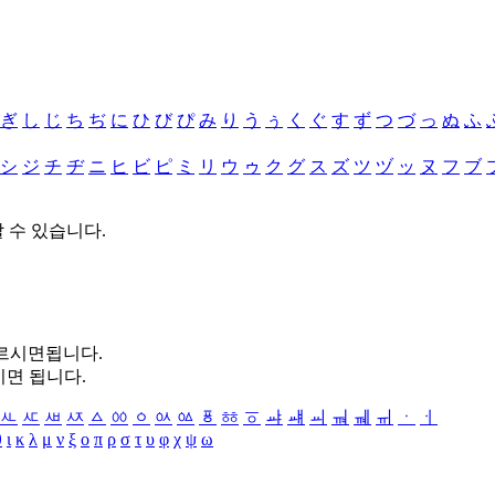
ぎ
し
じ
ち
ぢ
に
ひ
び
ぴ
み
り
う
ぅ
く
ぐ
す
ず
つ
づ
っ
ぬ
ふ
シ
ジ
チ
ヂ
ニ
ヒ
ビ
ピ
ミ
リ
ウ
ゥ
ク
グ
ス
ズ
ツ
ヅ
ッ
ヌ
フ
ブ
할 수 있습니다.
누르시면됩니다.
시면 됩니다.
ㅻ
ㅼ
ㅽ
ㅾ
ㅿ
ㆀ
ㆁ
ㆂ
ㆃ
ㆄ
ㆅ
ㆆ
ㆇ
ㆈ
ㆉ
ㆊ
ㆋ
ㆌ
ㆍ
ㆎ
θ
ι
κ
λ
μ
ν
ξ
ο
π
ρ
σ
τ
υ
φ
χ
ψ
ω