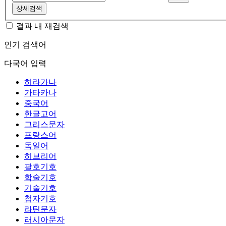
상세검색
결과 내 재검색
인기 검색어
다국어 입력
히라가나
가타카나
중국어
한글고어
그리스문자
프랑스어
독일어
히브리어
괄호기호
학술기호
기술기호
첨자기호
라틴문자
러시아문자