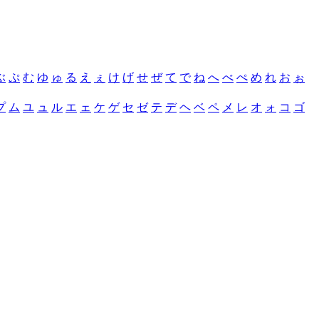
ぶ
ぷ
む
ゆ
ゅ
る
え
ぇ
け
げ
せ
ぜ
て
で
ね
へ
べ
ぺ
め
れ
お
ぉ
プ
ム
ユ
ュ
ル
エ
ェ
ケ
ゲ
セ
ゼ
テ
デ
ヘ
ベ
ペ
メ
レ
オ
ォ
コ
ゴ