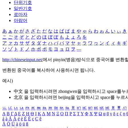
단위기호
일반기호
로마자
아랍어
あ
ぁ
か
が
さ
ざ
た
だ
な
は
ば
ぱ
ま
や
ゃ
ら
わ
ゎ
ん
い
ぃ
き
こ
ご
そ
ぞ
と
ど
の
ほ
ぼ
ぽ
も
よ
ょ
ろ
を
ア
ァ
カ
サ
ザ
タ
ダ
ナ
ハ
バ
パ
マ
ヤ
ャ
ラ
ワ
ヮ
ン
イ
ィ
キ
ギ
ソ
ゾ
ト
ド
ノ
ホ
ボ
ポ
モ
ヨ
ョ
ロ
ヲ
―
http://chineseinput.net/
에서 pinyin(병음)방식으로 중국어를 변환
변환된 중국어를 복사하여 사용하시면 됩니다.
예시)
中文 을 입력하시려면
zhongwen
을 입력하시고 space를
北京 을 입력하시려면
beijing
을 입력하시고 space를 누르
ㅥ
ㅦ
ㅧ
ㅨ
ㅩ
ㅪ
ㅫ
ㅬ
ㅭ
ㅮ
ㅯ
ㅰ
ㅱ
ㅲ
ㅳ
ㅴ
ㅵ
ㅶ
ㅷ
ㅸ
ㅹ
ㅺ
Α
Β
Γ
Δ
Ε
Ζ
Η
Θ
Ι
Κ
Λ
Μ
Ν
Ξ
Ο
Π
Ρ
Σ
Τ
Υ
Φ
Χ
Ψ
Ω
α
β
γ
δ
ε
ζ
η
á
à
Á
À
é
è
É
È
ç
Ç
ê
Ä
Ö
Ü
ä
ö
ü
ß