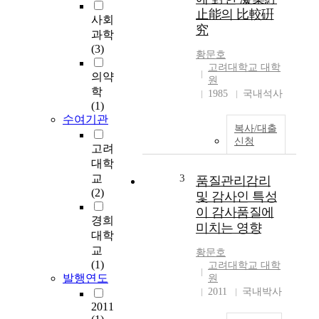
止能의 比較硏
를
사회
究
분
과학
석
(3)
황문호
한
고려대학교 대학
여
의약
원
러
학
1985
국내석사
선
(1)
행
수여기관
연
복사/대출
신청
구
고려
들
대학
을
교
3
품질관리감리
비
(2)
및 감사인 특성
판
이 감사품질에
적
경희
미치는 영향
으
대학
로
교
황문호
고
(1)
고려대학교 대학
찰
발행연도
원
하
2011
국내박사
고
2011
이