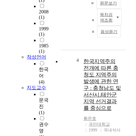
(1)
원문보기
들
의
2008
목차검
문
본
(1)
색조회
제
논
점
1999
문
음성듣기
(1)
을
은
보
품
1985
완
질
(1)
하
관
작성언어
는
리
4
한국지역주의
연
감
전개에 따른 충
한국
구
리
청도 지역주의
어
모
및
발생에 관한 연
(4)
형
감
지도교수
구 : 충청남도 및
을
사
서산시.태안군
구
인
문국
지역 선거결과
성
의
진
하
를 중심으로
특
(1)
여
성
황문호
내
을
권수
국민대학교
재
중
1999
국내석사
영
적
심