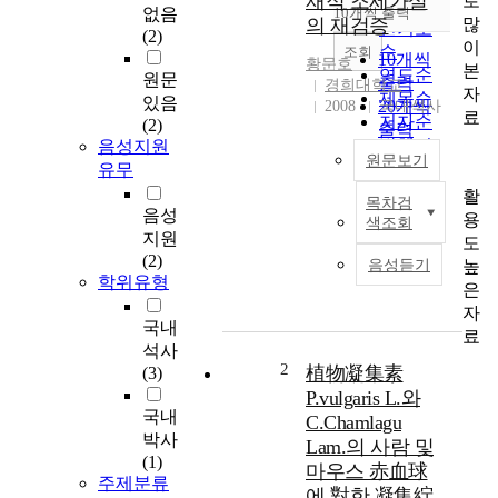
재적 조세가설
로
순
없음
10개씩 출력
내림차순
많
의 재검증
인기도
(2)
이
순
조회
10개씩
황문호
본
연도순
원문
출력
경희대학교
자
제목순
있음
20개씩
2008
국내석사
료
저자순
(2)
출력
발행기
음성지원
30개씩
원문보기
관순
유무
출력
활
50개씩
목차검
본
음성
용
출력
색조회
연
지원
도
100개씩
구
(2)
높
음성듣기
출력
는
학위유형
은
기
자
업
국내
료
부
석사
문
2
植物凝集素
(3)
의
P.vulgaris L.와
내
국내
C.Chamlagu
재
박사
Lam.의 사람 및
적
(1)
마우스 赤血球
조
주제분류
에 對한 凝集紵
세