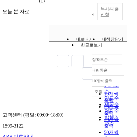
(1)
조
으
세
로
복사/대출
오늘 본 자료
가
감
신청
설
사
을
보
포
수
괄
와
내보내기
내책장담기
적
감
한글로보기
으
사
로
품
정확도순
재
질
검
에
내림차순
정확도
증
미
순
하
10개씩 출력
치
내림차순
인기도
고
는
순
조회
있
10개씩
영
연도순
다
향
출력
제목순
.
을
20개씩
저자순
구
분
출력
고객센터 (평일: 09:00~18:00)
발행기
체
석
30개씩
관순
적
한
1599-3122
출력
으
세
50개씩
로
ARS 번호안내
개