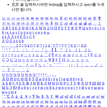
北京 을 입력하시려면
beijing
을 입력하시고 space를 누르
시면 됩니다.
ㅥ
ㅦ
ㅧ
ㅨ
ㅩ
ㅪ
ㅫ
ㅬ
ㅭ
ㅮ
ㅯ
ㅰ
ㅱ
ㅲ
ㅳ
ㅴ
ㅵ
ㅶ
ㅷ
ㅸ
ㅹ
ㅺ
ㅻ
ㅼ
ㅽ
ㅾ
ㅿ
ㆀ
ㆁ
ㆂ
ㆃ
ㆄ
ㆅ
ㆆ
ㆇ
ㆈ
ㆉ
ㆊ
ㆋ
ㆌ
ㆍ
ㆎ
Α
Β
Γ
Δ
Ε
Ζ
Η
Θ
Ι
Κ
Λ
Μ
Ν
Ξ
Ο
Π
Ρ
Σ
Τ
Υ
Φ
Χ
Ψ
Ω
α
β
γ
δ
ε
ζ
η
θ
ι
κ
λ
μ
ν
ξ
ο
π
ρ
σ
τ
υ
φ
χ
ψ
ω
á
à
Á
À
é
è
É
È
ç
Ç
ê
Ä
Ö
Ü
ä
ö
ü
ß
ְ
ֳ
ֲ
ֱ
ָ
ַ
ֵ
ֶ
ִ
ֹ
ּ
ֻ
ׂ
ׁ
ּ
ב
ה
נ
מ
צ
ת
ץ
ש
ד
ג
כ
ע
י
ח
ל
ך
ף
ק
ר
א
ט
ו
ן
ם
פ
‘
’
“
”
〔
〕
〈
〉
「
」
『
』
【
】
＂
（
）
［
］
｛
｝
±
×
÷
≠
≤
≥
∞
∴
♂
♀
∠
⊥
⌒
∂
∇
≡
≒
≪
≫
√
∽
∝
∵
∫
∬
∈
∋
⊆
⊇
⊂
⊃
∪
∩
∧
∨
￢
⇒
⇔
∀
∃
∮
∑
∏
＋
－
＜
＝
＞
、
。
·
‥
…
¨
〃
―
∥
＼
∼
´
～
ˇ
˘
˝
˚
˙
¸
˛
¡
¿
ː
！
＇
，
．
／
：
；
？
＾
＿
｀
｜
½
⅓
⅔
¼
¾
⅛
⅜
⅝
⅞
¹
²
³
⁴
ⁿ
₁
₂
₃
₄
Æ
Ð
Ħ
Ĳ
Ł
Ø
Œ
Þ
Ŧ
Ŋ
æ
đ
ð
ħ
ı
ĳ
ĸ
ŀ
ł
ø
œ
ß
þ
ŧ
ŋ
ŉ
А
Б
В
Г
Д
Е
Ё
Ж
З
И
Й
К
Л
М
Н
О
П
Р
С
Т
У
Ф
Х
Ц
Ч
Ш
Щ
Ъ
Ы
Ь
Э
Ю
Я
а
б
в
г
д
е
ё
ж
з
и
й
к
л
м
н
о
п
р
с
т
у
ф
х
ц
ч
ш
щ
ъ
ы
ь
э
ю
я
′
″
℃
Å
￠
￡
￥
¤
℉
‰
＄
％
Ｆ
￦
㎕
㎖
㎗
ℓ
㎘
㏄
㎣
㎤
㎥
㎦
㎙
㎚
㎛
㎜
㎝
㎞
㎟
㎠
㎡
㎢
㏊
㎍
㎎
㎏
㏏
㎈
㎉
㏈
㎧
㎨
㎰
㎱
㎲
㎳
㎴
㎵
㎶
㎷
㎸
㎹
㎀
㎁
㎂
㎃
㎄
㎺
㎻
㎽
㎾
㎿
㎐
㎑