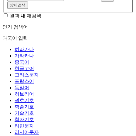
상세검색
결과 내 재검색
인기 검색어
다국어 입력
히라가나
가타카나
중국어
한글고어
그리스문자
프랑스어
독일어
히브리어
괄호기호
학술기호
기술기호
첨자기호
라틴문자
러시아문자