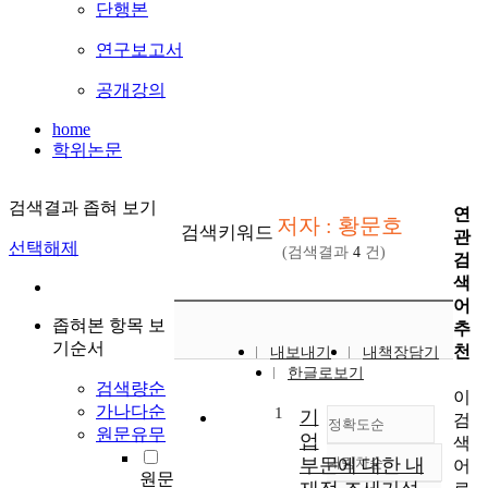
단행본
연구보고서
공개강의
home
학위논문
검색결과 좁혀 보기
연
저자 : 황문호
검색키워드
관
선택해제
(검색결과
4
건)
검
색
어
좁혀본 항목 보
추
기순서
천
내보내기
내책장담기
한글로보기
검색량순
이
가나다순
1
기
검
정확도순
원문유무
업
색
부문에 대한 내
내림차순
어
정확도
원문