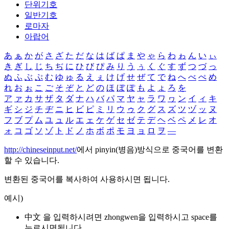
단위기호
일반기호
로마자
아랍어
あ
ぁ
か
が
さ
ざ
た
だ
な
は
ば
ぱ
ま
や
ゃ
ら
わ
ゎ
ん
い
ぃ
き
ぎ
し
じ
ち
ぢ
に
ひ
び
ぴ
み
り
う
ぅ
く
ぐ
す
ず
つ
づ
っ
ぬ
ふ
ぶ
ぷ
む
ゆ
ゅ
る
え
ぇ
け
げ
せ
ぜ
て
で
ね
へ
べ
ぺ
め
れ
お
ぉ
こ
ご
そ
ぞ
と
ど
の
ほ
ぼ
ぽ
も
よ
ょ
ろ
を
ア
ァ
カ
サ
ザ
タ
ダ
ナ
ハ
バ
パ
マ
ヤ
ャ
ラ
ワ
ヮ
ン
イ
ィ
キ
ギ
シ
ジ
チ
ヂ
ニ
ヒ
ビ
ピ
ミ
リ
ウ
ゥ
ク
グ
ス
ズ
ツ
ヅ
ッ
ヌ
フ
ブ
プ
ム
ユ
ュ
ル
エ
ェ
ケ
ゲ
セ
ゼ
テ
デ
ヘ
ベ
ペ
メ
レ
オ
ォ
コ
ゴ
ソ
ゾ
ト
ド
ノ
ホ
ボ
ポ
モ
ヨ
ョ
ロ
ヲ
―
http://chineseinput.net/
에서 pinyin(병음)방식으로 중국어를 변환
할 수 있습니다.
변환된 중국어를 복사하여 사용하시면 됩니다.
예시)
中文 을 입력하시려면
zhongwen
을 입력하시고 space를
누르시면됩니다.