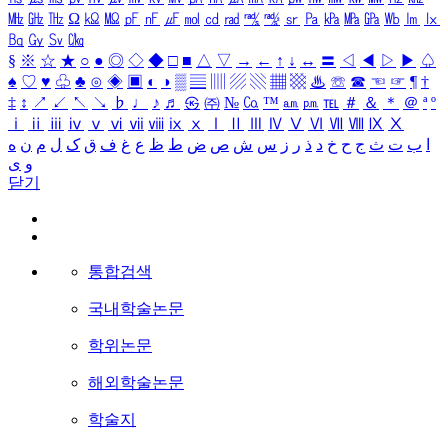
㎒
㎓
㎔
Ω
㏀
㏁
㎊
㎋
㎌
㏖
㏅
㎭
㎮
㎯
㏛
㎩
㎪
㎫
㎬
㏝
㏐
㏓
㏃
㏉
㏜
㏆
§
※
☆
★
○
●
◎
◇
◆
□
■
△
▽
→
←
↑
↓
↔
〓
◁
◀
▷
▶
♤
♠
♡
♥
♧
♣
⊙
◈
▣
◐
◑
▒
▤
▥
▨
▧
▦
▩
♨
☏
☎
☜
☞
¶
†
‡
↕
↗
↙
↖
↘
♭
♩
♪
♬
㉿
㈜
№
㏇
™
㏂
㏘
℡
＃
＆
＊
＠
ª
º
ⅰ
ⅱ
ⅲ
ⅳ
ⅴ
ⅵ
ⅶ
ⅷ
ⅸ
ⅹ
Ⅰ
Ⅱ
Ⅲ
Ⅳ
Ⅴ
Ⅵ
Ⅶ
Ⅷ
Ⅸ
Ⅹ
ا
ب
ت
ث
ج
ح
خ
د
ذ
ر
ز
س
ش
ص
ض
ط
ظ
ع
غ
ف
ق
ک
ل
م
ن
ه
و
ی
닫기
통합검색
국내학술논문
학위논문
해외학술논문
학술지