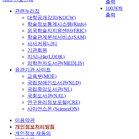
출력
본
의
100개씩
관련누리집
연
연
출력
대학공개강의(KOCW)
구
구
의
학술정보통계시스템(Rinfo)
로
분
외국학술지지원센터(FRIC)
구
석
성
학술관계분석서비스(SAM)
모
되
사서커뮤니티
형
어
기관회원
은
있
지식나눔(LOOK)
다
다
의학전자도서관(MEDLIS)
음
.
유관기관 사이트
과
첫
교육부(MOE)
같
번
국립장애인도서관(NLD)
은
째
국립중앙도서관(NL)
특
연
국회도서관(NAL)
징
구
연구윤리정보포털(CRE)
을
에
사이언스온 (ScienceON)
가
서
진
는
이용약관
다
회
개인정보처리방침
.
계
개인정보 재동의
먼
법