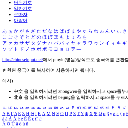
단위기호
일반기호
로마자
아랍어
あ
ぁ
か
が
さ
ざ
た
だ
な
は
ば
ぱ
ま
や
ゃ
ら
わ
ゎ
ん
い
ぃ
き
こ
ご
そ
ぞ
と
ど
の
ほ
ぼ
ぽ
も
よ
ょ
ろ
を
ア
ァ
カ
サ
ザ
タ
ダ
ナ
ハ
バ
パ
マ
ヤ
ャ
ラ
ワ
ヮ
ン
イ
ィ
キ
ギ
ソ
ゾ
ト
ド
ノ
ホ
ボ
ポ
モ
ヨ
ョ
ロ
ヲ
―
http://chineseinput.net/
에서 pinyin(병음)방식으로 중국어를 변환
변환된 중국어를 복사하여 사용하시면 됩니다.
예시)
中文 을 입력하시려면
zhongwen
을 입력하시고 space를
北京 을 입력하시려면
beijing
을 입력하시고 space를 누르
ㅥ
ㅦ
ㅧ
ㅨ
ㅩ
ㅪ
ㅫ
ㅬ
ㅭ
ㅮ
ㅯ
ㅰ
ㅱ
ㅲ
ㅳ
ㅴ
ㅵ
ㅶ
ㅷ
ㅸ
ㅹ
ㅺ
Α
Β
Γ
Δ
Ε
Ζ
Η
Θ
Ι
Κ
Λ
Μ
Ν
Ξ
Ο
Π
Ρ
Σ
Τ
Υ
Φ
Χ
Ψ
Ω
α
β
γ
δ
ε
ζ
η
á
à
Á
À
é
è
É
È
ç
Ç
ê
Ä
Ö
Ü
ä
ö
ü
ß