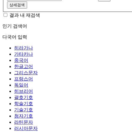
상세검색
결과 내 재검색
인기 검색어
다국어 입력
히라가나
가타카나
중국어
한글고어
그리스문자
프랑스어
독일어
히브리어
괄호기호
학술기호
기술기호
첨자기호
라틴문자
러시아문자