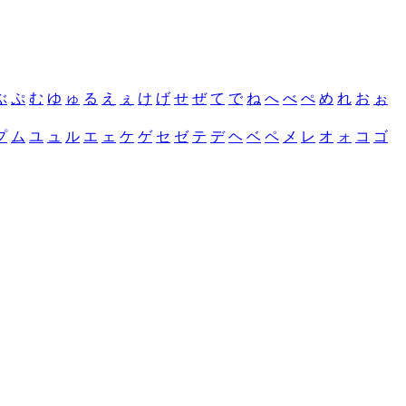
ぶ
ぷ
む
ゆ
ゅ
る
え
ぇ
け
げ
せ
ぜ
て
で
ね
へ
べ
ぺ
め
れ
お
ぉ
プ
ム
ユ
ュ
ル
エ
ェ
ケ
ゲ
セ
ゼ
テ
デ
ヘ
ベ
ペ
メ
レ
オ
ォ
コ
ゴ