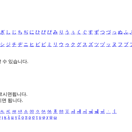
ぎ
し
じ
ち
ぢ
に
ひ
び
ぴ
み
り
う
ぅ
く
ぐ
す
ず
つ
づ
っ
ぬ
ふ
シ
ジ
チ
ヂ
ニ
ヒ
ビ
ピ
ミ
リ
ウ
ゥ
ク
グ
ス
ズ
ツ
ヅ
ッ
ヌ
フ
ブ
할 수 있습니다.
누르시면됩니다.
시면 됩니다.
ㅻ
ㅼ
ㅽ
ㅾ
ㅿ
ㆀ
ㆁ
ㆂ
ㆃ
ㆄ
ㆅ
ㆆ
ㆇ
ㆈ
ㆉ
ㆊ
ㆋ
ㆌ
ㆍ
ㆎ
θ
ι
κ
λ
μ
ν
ξ
ο
π
ρ
σ
τ
υ
φ
χ
ψ
ω