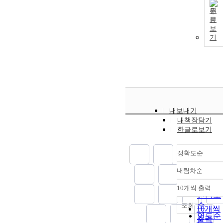
원
문
보
기
내보내기
내책장담기
한글로보기
정확도순
내림차순
정확도
순
10개씩 출력
내림차
인기도
순
조회
10개씩
연도순
출력