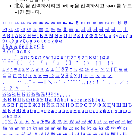
北京 을 입력하시려면
beijing
을 입력하시고 space를 누르
시면 됩니다.
ㅥ
ㅦ
ㅧ
ㅨ
ㅩ
ㅪ
ㅫ
ㅬ
ㅭ
ㅮ
ㅯ
ㅰ
ㅱ
ㅲ
ㅳ
ㅴ
ㅵ
ㅶ
ㅷ
ㅸ
ㅹ
ㅺ
ㅻ
ㅼ
ㅽ
ㅾ
ㅿ
ㆀ
ㆁ
ㆂ
ㆃ
ㆄ
ㆅ
ㆆ
ㆇ
ㆈ
ㆉ
ㆊ
ㆋ
ㆌ
ㆍ
ㆎ
Α
Β
Γ
Δ
Ε
Ζ
Η
Θ
Ι
Κ
Λ
Μ
Ν
Ξ
Ο
Π
Ρ
Σ
Τ
Υ
Φ
Χ
Ψ
Ω
α
β
γ
δ
ε
ζ
η
θ
ι
κ
λ
μ
ν
ξ
ο
π
ρ
σ
τ
υ
φ
χ
ψ
ω
á
à
Á
À
é
è
É
È
ç
Ç
ê
Ä
Ö
Ü
ä
ö
ü
ß
ְ
ֳ
ֲ
ֱ
ָ
ַ
ֵ
ֶ
ִ
ֹ
ּ
ֻ
ׂ
ׁ
ּ
ב
ה
נ
מ
צ
ת
ץ
ש
ד
ג
כ
ע
י
ח
ל
ך
ף
ק
ר
א
ט
ו
ן
ם
פ
‘
’
“
”
〔
〕
〈
〉
「
」
『
』
【
】
＂
（
）
［
］
｛
｝
±
×
÷
≠
≤
≥
∞
∴
♂
♀
∠
⊥
⌒
∂
∇
≡
≒
≪
≫
√
∽
∝
∵
∫
∬
∈
∋
⊆
⊇
⊂
⊃
∪
∩
∧
∨
￢
⇒
⇔
∀
∃
∮
∑
∏
＋
－
＜
＝
＞
、
。
·
‥
…
¨
〃
―
∥
＼
∼
´
～
ˇ
˘
˝
˚
˙
¸
˛
¡
¿
ː
！
＇
，
．
／
：
；
？
＾
＿
｀
｜
½
⅓
⅔
¼
¾
⅛
⅜
⅝
⅞
¹
²
³
⁴
ⁿ
₁
₂
₃
₄
Æ
Ð
Ħ
Ĳ
Ł
Ø
Œ
Þ
Ŧ
Ŋ
æ
đ
ð
ħ
ı
ĳ
ĸ
ŀ
ł
ø
œ
ß
þ
ŧ
ŋ
ŉ
А
Б
В
Г
Д
Е
Ё
Ж
З
И
Й
К
Л
М
Н
О
П
Р
С
Т
У
Ф
Х
Ц
Ч
Ш
Щ
Ъ
Ы
Ь
Э
Ю
Я
а
б
в
г
д
е
ё
ж
з
и
й
к
л
м
н
о
п
р
с
т
у
ф
х
ц
ч
ш
щ
ъ
ы
ь
э
ю
я
′
″
℃
Å
￠
￡
￥
¤
℉
‰
＄
％
Ｆ
￦
㎕
㎖
㎗
ℓ
㎘
㏄
㎣
㎤
㎥
㎦
㎙
㎚
㎛
㎜
㎝
㎞
㎟
㎠
㎡
㎢
㏊
㎍
㎎
㎏
㏏
㎈
㎉
㏈
㎧
㎨
㎰
㎱
㎲
㎳
㎴
㎵
㎶
㎷
㎸
㎹
㎀
㎁
㎂
㎃
㎄
㎺
㎻
㎽
㎾
㎿
㎐
㎑