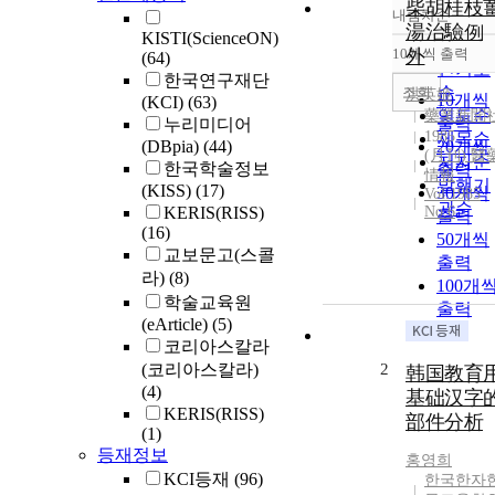
柴胡桂枝
내림차순
정확도
湯治驗例
KISTI(ScienceON)
순
10개씩 출력
外
(64)
내림차
인기도
한국연구재단
순
조회
洪英姬
10개씩
(KCI)
(63)
연도순
藥業新聞
출력
누리미디어
1985
제목순
(DBpia)
(44)
20개씩
(月刊) 醫
저자순
한국학술정보
출력
情報
발행기
(KISS)
(17)
30개씩
Vol.1985
관순
KERIS(RISS)
No.6
출력
(16)
50개씩
교보문고(스콜
출력
라)
(8)
100개
학술교육원
출력
(eArticle)
(5)
코리아스칼라
(코리아스칼라)
2
韩国教育
(4)
基础汉字
KERIS(RISS)
部件分析
(1)
등재정보
홍영희
KCI등재
(96)
한국한자