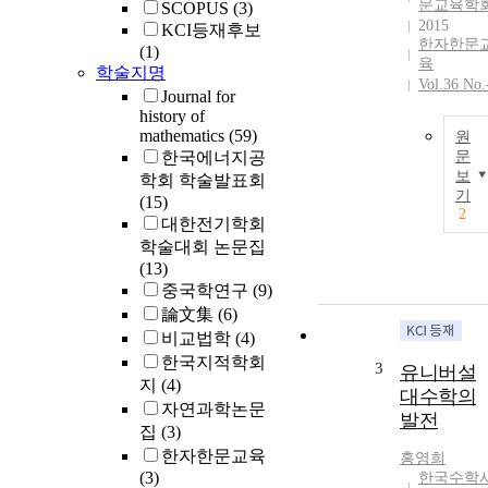
문교육학
SCOPUS
(3)
2015
KCI등재후보
한자한문
(1)
육
학술지명
Vol.36 No.
Journal for
history of
mathematics
(59)
원
한국에너지공
문
보
학회 학술발표회
기
(15)
2
대한전기학회
학술대회 논문집
(13)
중국학연구
(9)
論文集
(6)
비교법학
(4)
한국지적학회
3
유니버설
지
(4)
대수학의
자연과학논문
발전
집
(3)
한자한문교육
홍영희
(3)
한국수학