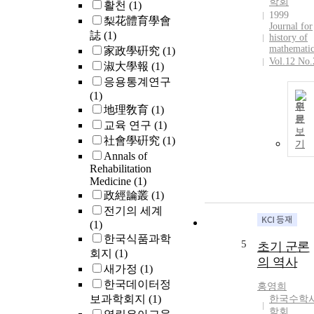
학회
활천
(1)
1999
梨花體育學會
Journal for
誌
(1)
history of
mathematic
家政學硏究
(1)
Vol.12 No.
淑大學報
(1)
응용통계연구
(1)
원
地理敎育
(1)
문
교육 연구
(1)
보
社會學硏究
(1)
기
Annals of
Rehabilitation
Medicine
(1)
政經論叢
(1)
전기의 세계
(1)
한국식품과학
5
초기 군론
회지
(1)
의 역사
새가정
(1)
한국데이터정
홍영희
보과학회지
(1)
한국수학
학회