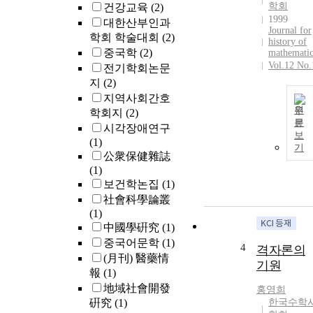
학회
건강교육
(2)
1999
대한산부인과
Journal for
학회 학술대회
(2)
history of
중국학
(2)
mathematic
Vol.12 No.
전기학회논문
지
(2)
지역사회간호
원
학회지
(2)
문
시각장애연구
보
(1)
기
公衆保健雜誌
(1)
보건학논집
(1)
社會科學論叢
(1)
中國學硏究
(1)
중국어문학
(1)
4
격자론의
(月刊) 醫藥情
기원
報
(1)
地域社會開發
홍영희
硏究
(1)
한국수학