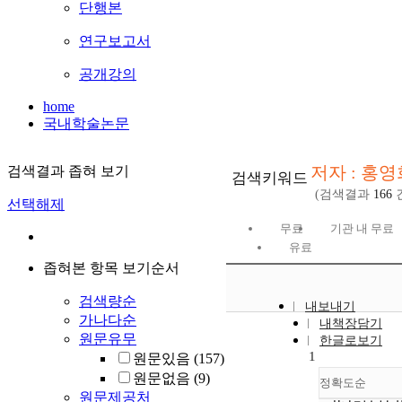
단행본
연구보고서
공개강의
home
국내학술논문
저자 : 홍영
검색결과 좁혀 보기
검색키워드
(검색결과
166
선택해제
무료
기관 내 무료
유료
좁혀본 항목 보기순서
검색량순
내보내기
가나다순
내책장담기
원문유무
한글로보기
1
원문있음
(157)
원문없음
(9)
정확도순
원문제공처