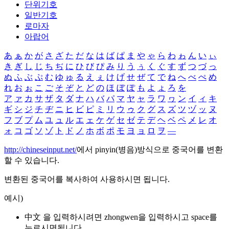
단위기호
일반기호
로마자
아랍어
あ
ぁ
か
が
さ
ざ
た
だ
な
は
ば
ぱ
ま
や
ゃ
ら
わ
ゎ
ん
い
ぃ
き
ぎ
し
じ
ち
ぢ
に
ひ
び
ぴ
み
り
う
ぅ
く
ぐ
す
ず
つ
づ
っ
ぬ
ふ
ぶ
ぷ
む
ゆ
ゅ
る
え
ぇ
け
げ
せ
ぜ
て
で
ね
へ
べ
ぺ
め
れ
お
ぉ
こ
ご
そ
ぞ
と
ど
の
ほ
ぼ
ぽ
も
よ
ょ
ろ
を
ア
ァ
カ
サ
ザ
タ
ダ
ナ
ハ
バ
パ
マ
ヤ
ャ
ラ
ワ
ヮ
ン
イ
ィ
キ
ギ
シ
ジ
チ
ヂ
ニ
ヒ
ビ
ピ
ミ
リ
ウ
ゥ
ク
グ
ス
ズ
ツ
ヅ
ッ
ヌ
フ
ブ
プ
ム
ユ
ュ
ル
エ
ェ
ケ
ゲ
セ
ゼ
テ
デ
ヘ
ベ
ペ
メ
レ
オ
ォ
コ
ゴ
ソ
ゾ
ト
ド
ノ
ホ
ボ
ポ
モ
ヨ
ョ
ロ
ヲ
―
http://chineseinput.net/
에서 pinyin(병음)방식으로 중국어를 변환
할 수 있습니다.
변환된 중국어를 복사하여 사용하시면 됩니다.
예시)
中文 을 입력하시려면
zhongwen
을 입력하시고 space를
누르시면됩니다.