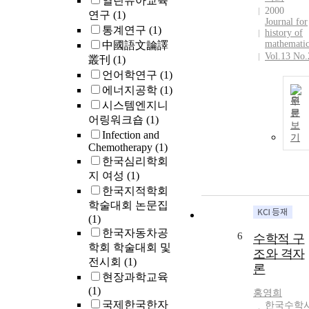
열린유아교육
2000
연구
(1)
Journal for
통계연구
(1)
history of
mathematic
中國語文論譯
Vol.13 No.
叢刊
(1)
언어학연구
(1)
에너지공학
(1)
원
시스템엔지니
문
어링워크숍
(1)
보
Infection and
기
Chemotherapy
(1)
한국심리학회
지 여성
(1)
한국지적학회
학술대회 논문집
(1)
한국자동차공
6
수학적 구
학회 학술대회 및
조와 격자
전시회
(1)
론
현장과학교육
(1)
홍영희
국제한국한자
한국수학