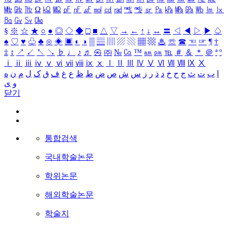
㎒
㎓
㎔
Ω
㏀
㏁
㎊
㎋
㎌
㏖
㏅
㎭
㎮
㎯
㏛
㎩
㎪
㎫
㎬
㏝
㏐
㏓
㏃
㏉
㏜
㏆
§
※
☆
★
○
●
◎
◇
◆
□
■
△
▽
→
←
↑
↓
↔
〓
◁
◀
▷
▶
♤
♠
♡
♥
♧
♣
⊙
◈
▣
◐
◑
▒
▤
▥
▨
▧
▦
▩
♨
☏
☎
☜
☞
¶
†
‡
↕
↗
↙
↖
↘
♭
♩
♪
♬
㉿
㈜
№
㏇
™
㏂
㏘
℡
＃
＆
＊
＠
ª
º
ⅰ
ⅱ
ⅲ
ⅳ
ⅴ
ⅵ
ⅶ
ⅷ
ⅸ
ⅹ
Ⅰ
Ⅱ
Ⅲ
Ⅳ
Ⅴ
Ⅵ
Ⅶ
Ⅷ
Ⅸ
Ⅹ
ا
ب
ت
ث
ج
ح
خ
د
ذ
ر
ز
س
ش
ص
ض
ط
ظ
ع
غ
ف
ق
ک
ل
م
ن
ه
و
ی
닫기
통합검색
국내학술논문
학위논문
해외학술논문
학술지