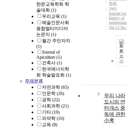
학회
한문교육학회 학
2002
술대회
(1)
Journal for
우리교육
(1)
history of
예술인문사회
mathematic
Vol.15 No.
융합멀티미디어
논문지
(1)
월간 주민자치
원
(1)
문
Journal of
보
Apiculture
(1)
기
건축사
(1)
한국에너지학
회 학술발표회
(1)
주제분류
자연과학
(65)
인문학
(26)
7
우리 나라
공학
(22)
도시의 연
사회과학
(21)
탄개스 중
기타
(19)
독에 관한
의약학
(10)
小考
교육
(8)