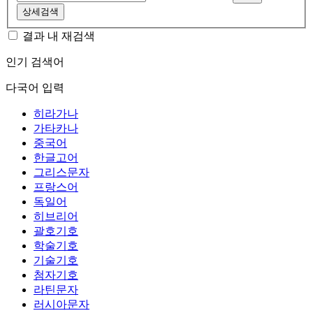
상세검색
결과 내 재검색
인기 검색어
다국어 입력
히라가나
가타카나
중국어
한글고어
그리스문자
프랑스어
독일어
히브리어
괄호기호
학술기호
기술기호
첨자기호
라틴문자
러시아문자