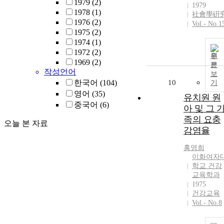
1979
(2)
1979
1978
(1)
社會學硏
1976
(2)
Vol.- No.1
1975
(2)
1974
(1)
1972
(2)
원
1969
(2)
문
작성언어
보
한국어
(104)
10
기
영어
(35)
유치원 원
중국어
(6)
아 및 그 
족의 요충
오늘 본 자료
감염율
홍영희
이화여자
학교 건강
교육학과
1975
건강교육
Vol.- No.8