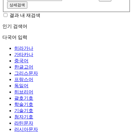
상세검색
결과 내 재검색
인기 검색어
다국어 입력
히라가나
가타카나
중국어
한글고어
그리스문자
프랑스어
독일어
히브리어
괄호기호
학술기호
기술기호
첨자기호
라틴문자
러시아문자