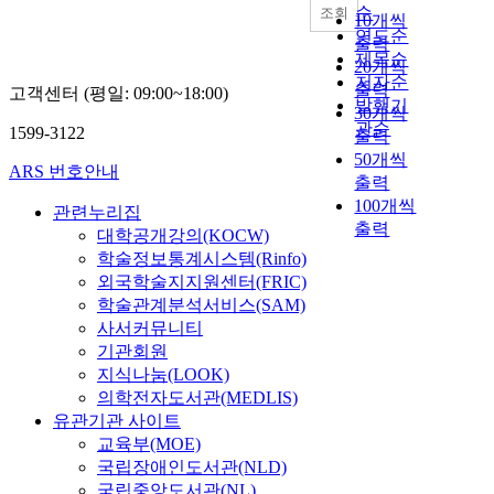
순
조회
10개씩
연도순
출력
제목순
20개씩
저자순
출력
고객센터 (평일: 09:00~18:00)
발행기
30개씩
관순
1599-3122
출력
50개씩
ARS 번호안내
출력
100개씩
관련누리집
출력
대학공개강의(KOCW)
학술정보통계시스템(Rinfo)
외국학술지지원센터(FRIC)
학술관계분석서비스(SAM)
사서커뮤니티
기관회원
지식나눔(LOOK)
의학전자도서관(MEDLIS)
유관기관 사이트
교육부(MOE)
국립장애인도서관(NLD)
국립중앙도서관(NL)