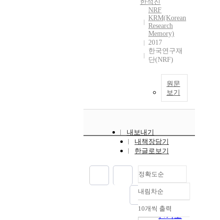
한석진
NRF
KRM(Korean
Research
Memory)
2017
한국연구재
단(NRF)
원문
보기
내보내기
내책장담기
한글로보기
정확도순
내림차순
정확도
순
10개씩 출력
내림차순
인기도