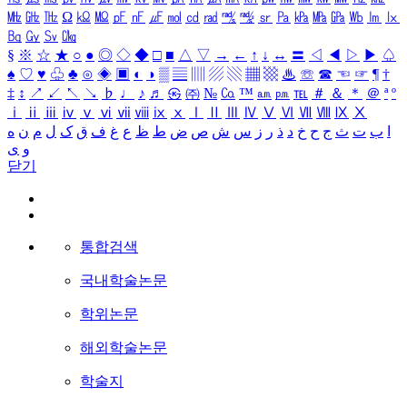
㎒
㎓
㎔
Ω
㏀
㏁
㎊
㎋
㎌
㏖
㏅
㎭
㎮
㎯
㏛
㎩
㎪
㎫
㎬
㏝
㏐
㏓
㏃
㏉
㏜
㏆
§
※
☆
★
○
●
◎
◇
◆
□
■
△
▽
→
←
↑
↓
↔
〓
◁
◀
▷
▶
♤
♠
♡
♥
♧
♣
⊙
◈
▣
◐
◑
▒
▤
▥
▨
▧
▦
▩
♨
☏
☎
☜
☞
¶
†
‡
↕
↗
↙
↖
↘
♭
♩
♪
♬
㉿
㈜
№
㏇
™
㏂
㏘
℡
＃
＆
＊
＠
ª
º
ⅰ
ⅱ
ⅲ
ⅳ
ⅴ
ⅵ
ⅶ
ⅷ
ⅸ
ⅹ
Ⅰ
Ⅱ
Ⅲ
Ⅳ
Ⅴ
Ⅵ
Ⅶ
Ⅷ
Ⅸ
Ⅹ
ا
ب
ت
ث
ج
ح
خ
د
ذ
ر
ز
س
ش
ص
ض
ط
ظ
ع
غ
ف
ق
ک
ل
م
ن
ه
و
ی
닫기
통합검색
국내학술논문
학위논문
해외학술논문
학술지