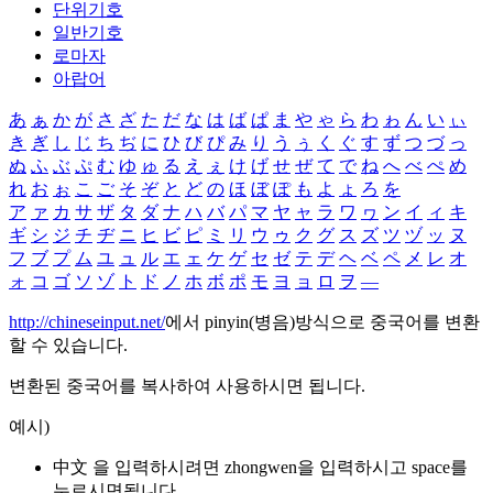
단위기호
일반기호
로마자
아랍어
あ
ぁ
か
が
さ
ざ
た
だ
な
は
ば
ぱ
ま
や
ゃ
ら
わ
ゎ
ん
い
ぃ
き
ぎ
し
じ
ち
ぢ
に
ひ
び
ぴ
み
り
う
ぅ
く
ぐ
す
ず
つ
づ
っ
ぬ
ふ
ぶ
ぷ
む
ゆ
ゅ
る
え
ぇ
け
げ
せ
ぜ
て
で
ね
へ
べ
ぺ
め
れ
お
ぉ
こ
ご
そ
ぞ
と
ど
の
ほ
ぼ
ぽ
も
よ
ょ
ろ
を
ア
ァ
カ
サ
ザ
タ
ダ
ナ
ハ
バ
パ
マ
ヤ
ャ
ラ
ワ
ヮ
ン
イ
ィ
キ
ギ
シ
ジ
チ
ヂ
ニ
ヒ
ビ
ピ
ミ
リ
ウ
ゥ
ク
グ
ス
ズ
ツ
ヅ
ッ
ヌ
フ
ブ
プ
ム
ユ
ュ
ル
エ
ェ
ケ
ゲ
セ
ゼ
テ
デ
ヘ
ベ
ペ
メ
レ
オ
ォ
コ
ゴ
ソ
ゾ
ト
ド
ノ
ホ
ボ
ポ
モ
ヨ
ョ
ロ
ヲ
―
http://chineseinput.net/
에서 pinyin(병음)방식으로 중국어를 변환
할 수 있습니다.
변환된 중국어를 복사하여 사용하시면 됩니다.
예시)
中文 을 입력하시려면
zhongwen
을 입력하시고 space를
누르시면됩니다.