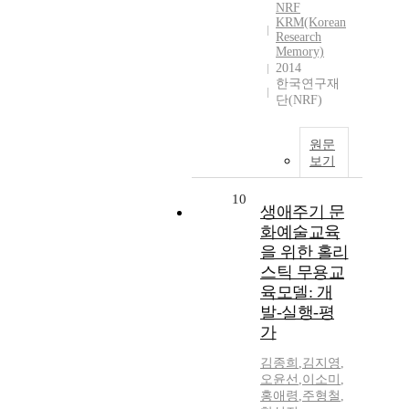
NRF
KRM(Korean
Research
Memory)
2014
한국연구재
단(NRF)
원문
보기
10
생애주기 문
화예술교육
을 위한 홀리
스틱 무용교
육모델: 개
발-실행-평
가
김종희
,
김지영
,
오윤선
,
이소미
,
홍애령
,
주형철
,