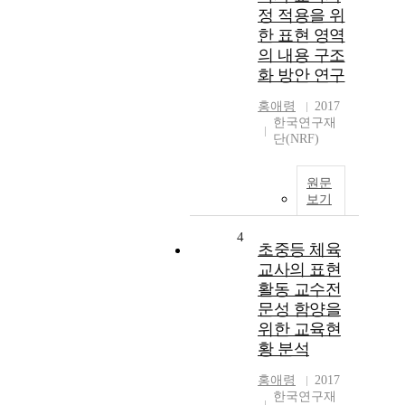
정 적용을 위
한 표현 영역
의 내용 구조
화 방안 연구
홍애령
2017
한국연구재
단(NRF)
원문
보기
4
초중등 체육
교사의 표현
활동 교수전
문성 함양을
위한 교육현
황 분석
홍애령
2017
한국연구재