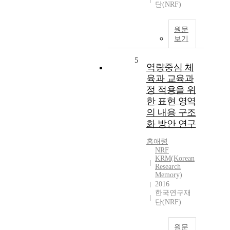
단(NRF)
원문
보기
5
역량중심 체
육과 교육과
정 적용을 위
한 표현 영역
의 내용 구조
화 방안 연구
홍애령
NRF
KRM(Korean
Research
Memory)
2016
한국연구재
단(NRF)
원문