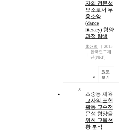
자의 전문성
요소로서 무
용소양
(dance
literacy) 함양
과정 탐색
홍애령
2015
한국연구재
단(NRF)
원문
보기
8
초중등 체육
교사의 표현
활동 교수전
문성 함양을
위한 교육현
황 분석