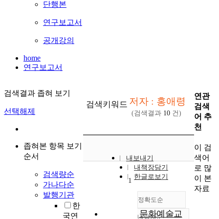
단행본
연구보고서
공개강의
home
연구보고서
검색결과 좁혀 보기
연관
저자 : 홍애령
검색키워드
검색
선택해제
(검색결과
10
건)
어 추
천
좁혀본 항목 보기
이 검
순서
색어
내보내기
로 많
내책장담기
검색량순
한글로보기
이 본
1
가나다순
자료
발행기관
정확도순
한
문화예술교
국연
내림차순