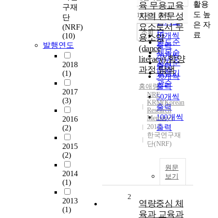
정확도
활용
육 무용교육
구재
순
도 높
10개씩 출력
자의 전문성
단
내림차순
인기도
은 자
요소로서 무
(NRF)
순
조회
료
10개씩
(10)
용소양
연도순
발행연도
출력
(dance
제목순
20개씩
literacy) 함양
저자순
2018
출력
과정 탐색
발행기
(1)
30개씩
관순
출력
홍애령
2017
NRF
50개씩
(3)
KRM(Korean
출력
Research
100개씩
Memory)
2016
2013
출력
(2)
한국연구재
단(NRF)
2015
(2)
원문
2014
보기
(1)
2
2013
역량중심 체
(1)
육과 교육과