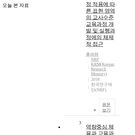
정 적용에 따
오늘 본 자료
른 표현 영역
의 교사수준
교육과정 개
발 및 실행과
정에의 체제
적 접근
홍애령
NRF
KRM(Korean
Research
Memory)
2018
한국연구재
단(NRF)
원문
보기
3
역량중심 체
육과 교육과