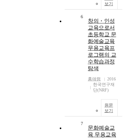
보기
6
창의・인성
교육으로서
초등학교 문
화예술교육
무용교육프
로그램의 교
수학습과정
탐색
홍애령
2016
한국연구재
단(NRF)
원문
보기
7
문화예술교
육 무용교육