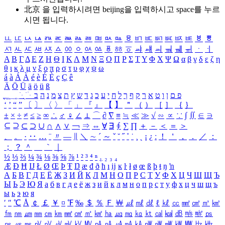
北京 을 입력하시려면
beijing
을 입력하시고 space를 누르
시면 됩니다.
ㅥ
ㅦ
ㅧ
ㅨ
ㅩ
ㅪ
ㅫ
ㅬ
ㅭ
ㅮ
ㅯ
ㅰ
ㅱ
ㅲ
ㅳ
ㅴ
ㅵ
ㅶ
ㅷ
ㅸ
ㅹ
ㅺ
ㅻ
ㅼ
ㅽ
ㅾ
ㅿ
ㆀ
ㆁ
ㆂ
ㆃ
ㆄ
ㆅ
ㆆ
ㆇ
ㆈ
ㆉ
ㆊ
ㆋ
ㆌ
ㆍ
ㆎ
Α
Β
Γ
Δ
Ε
Ζ
Η
Θ
Ι
Κ
Λ
Μ
Ν
Ξ
Ο
Π
Ρ
Σ
Τ
Υ
Φ
Χ
Ψ
Ω
α
β
γ
δ
ε
ζ
η
θ
ι
κ
λ
μ
ν
ξ
ο
π
ρ
σ
τ
υ
φ
χ
ψ
ω
á
à
Á
À
é
è
É
È
ç
Ç
ê
Ä
Ö
Ü
ä
ö
ü
ß
ְ
ֳ
ֲ
ֱ
ָ
ַ
ֵ
ֶ
ִ
ֹ
ּ
ֻ
ׂ
ׁ
ּ
ב
ה
נ
מ
צ
ת
ץ
ש
ד
ג
כ
ע
י
ח
ל
ך
ף
ק
ר
א
ט
ו
ן
ם
פ
‘
’
“
”
〔
〕
〈
〉
「
」
『
』
【
】
＂
（
）
［
］
｛
｝
±
×
÷
≠
≤
≥
∞
∴
♂
♀
∠
⊥
⌒
∂
∇
≡
≒
≪
≫
√
∽
∝
∵
∫
∬
∈
∋
⊆
⊇
⊂
⊃
∪
∩
∧
∨
￢
⇒
⇔
∀
∃
∮
∑
∏
＋
－
＜
＝
＞
、
。
·
‥
…
¨
〃
―
∥
＼
∼
´
～
ˇ
˘
˝
˚
˙
¸
˛
¡
¿
ː
！
＇
，
．
／
：
；
？
＾
＿
｀
｜
½
⅓
⅔
¼
¾
⅛
⅜
⅝
⅞
¹
²
³
⁴
ⁿ
₁
₂
₃
₄
Æ
Ð
Ħ
Ĳ
Ł
Ø
Œ
Þ
Ŧ
Ŋ
æ
đ
ð
ħ
ı
ĳ
ĸ
ŀ
ł
ø
œ
ß
þ
ŧ
ŋ
ŉ
А
Б
В
Г
Д
Е
Ё
Ж
З
И
Й
К
Л
М
Н
О
П
Р
С
Т
У
Ф
Х
Ц
Ч
Ш
Щ
Ъ
Ы
Ь
Э
Ю
Я
а
б
в
г
д
е
ё
ж
з
и
й
к
л
м
н
о
п
р
с
т
у
ф
х
ц
ч
ш
щ
ъ
ы
ь
э
ю
я
′
″
℃
Å
￠
￡
￥
¤
℉
‰
＄
％
Ｆ
￦
㎕
㎖
㎗
ℓ
㎘
㏄
㎣
㎤
㎥
㎦
㎙
㎚
㎛
㎜
㎝
㎞
㎟
㎠
㎡
㎢
㏊
㎍
㎎
㎏
㏏
㎈
㎉
㏈
㎧
㎨
㎰
㎱
㎲
㎳
㎴
㎵
㎶
㎷
㎸
㎹
㎀
㎁
㎂
㎃
㎄
㎺
㎻
㎽
㎾
㎿
㎐
㎑