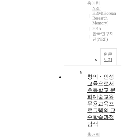
홍애령
NRF
KRM(Korean
Research
Memory)
2015
한국연구재
단(NRF)
원문
보기
9
창의・인성
교육으로서
초등학교 문
화예술교육
무용교육프
로그램의 교
수학습과정
탐색
홍애령