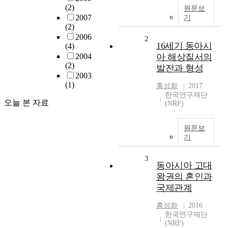
(2)
원문보
2007
기
(2)
2006
2
16세기 동아시
(4)
2004
아 해상질서의
(2)
발전과 형성
2003
(1)
홍성화
2017
한국연구재단
오늘 본 자료
(NRF)
원문보
기
3
동아시아 고대
왕권의 혼인과
국제관계
홍성화
2016
한국연구재단
(NRF)