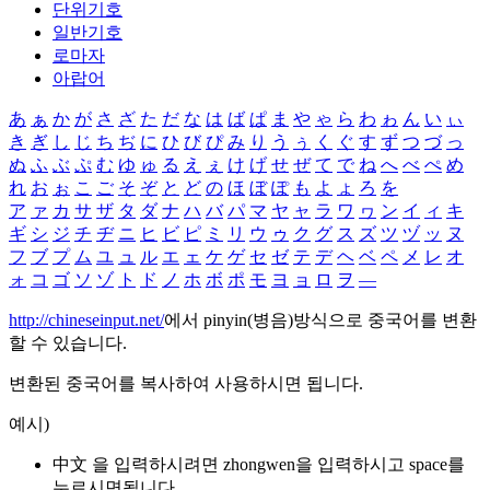
단위기호
일반기호
로마자
아랍어
あ
ぁ
か
が
さ
ざ
た
だ
な
は
ば
ぱ
ま
や
ゃ
ら
わ
ゎ
ん
い
ぃ
き
ぎ
し
じ
ち
ぢ
に
ひ
び
ぴ
み
り
う
ぅ
く
ぐ
す
ず
つ
づ
っ
ぬ
ふ
ぶ
ぷ
む
ゆ
ゅ
る
え
ぇ
け
げ
せ
ぜ
て
で
ね
へ
べ
ぺ
め
れ
お
ぉ
こ
ご
そ
ぞ
と
ど
の
ほ
ぼ
ぽ
も
よ
ょ
ろ
を
ア
ァ
カ
サ
ザ
タ
ダ
ナ
ハ
バ
パ
マ
ヤ
ャ
ラ
ワ
ヮ
ン
イ
ィ
キ
ギ
シ
ジ
チ
ヂ
ニ
ヒ
ビ
ピ
ミ
リ
ウ
ゥ
ク
グ
ス
ズ
ツ
ヅ
ッ
ヌ
フ
ブ
プ
ム
ユ
ュ
ル
エ
ェ
ケ
ゲ
セ
ゼ
テ
デ
ヘ
ベ
ペ
メ
レ
オ
ォ
コ
ゴ
ソ
ゾ
ト
ド
ノ
ホ
ボ
ポ
モ
ヨ
ョ
ロ
ヲ
―
http://chineseinput.net/
에서 pinyin(병음)방식으로 중국어를 변환
할 수 있습니다.
변환된 중국어를 복사하여 사용하시면 됩니다.
예시)
中文 을 입력하시려면
zhongwen
을 입력하시고 space를
누르시면됩니다.