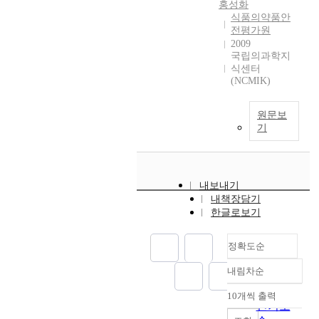
홍성화
식품의약품안
전평가원
2009
국립의과학지
식센터
(NCMIK)
원문보
기
내보내기
내책장담기
한글로보기
정확도순
내림차순
정확도
순
10개씩 출력
내림차순
인기도