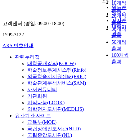
순
조회
10개씩
연도순
출력
제목순
20개씩
저자순
출력
고객센터 (평일: 09:00~18:00)
발행기
30개씩
관순
1599-3122
출력
50개씩
ARS 번호안내
출력
100개씩
관련누리집
출력
대학공개강의(KOCW)
학술정보통계시스템(Rinfo)
외국학술지지원센터(FRIC)
학술관계분석서비스(SAM)
사서커뮤니티
기관회원
지식나눔(LOOK)
의학전자도서관(MEDLIS)
유관기관 사이트
교육부(MOE)
국립장애인도서관(NLD)
국립중앙도서관(NL)