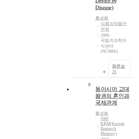
Device by
Disease)
홍성화
식품의약품안
전청
2006
국립의과학지
식센터
(NCMIK)
원문보
기
9
동아시아 고대
왕권의 혼인과
국제관계
홍성화
NRF
KRM(Korean
Research
Memory)