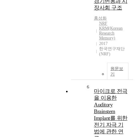
경기변동과 시
장사회 구조
홍성화
NRF
KRM(Korean
Research
Memory)
2017
한국연구재단
(NRF)
원문보
기
6
마이크로 전극
을 이용한
Auditory
Brainstem
Implant를 위한
전기 자극 기
법에 관한 연