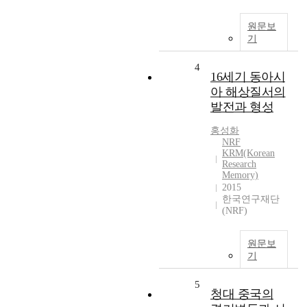
원문보
기
4
16세기 동아시
아 해상질서의
발전과 형성
홍성화
NRF
KRM(Korean
Research
Memory)
2015
한국연구재단
(NRF)
원문보
기
5
청대 중국의