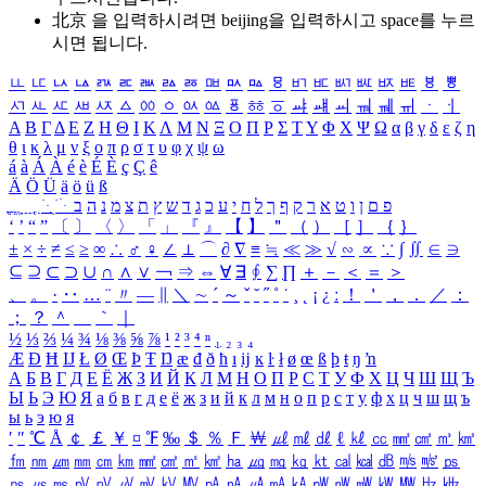
北京 을 입력하시려면
beijing
을 입력하시고 space를 누르
시면 됩니다.
ㅥ
ㅦ
ㅧ
ㅨ
ㅩ
ㅪ
ㅫ
ㅬ
ㅭ
ㅮ
ㅯ
ㅰ
ㅱ
ㅲ
ㅳ
ㅴ
ㅵ
ㅶ
ㅷ
ㅸ
ㅹ
ㅺ
ㅻ
ㅼ
ㅽ
ㅾ
ㅿ
ㆀ
ㆁ
ㆂ
ㆃ
ㆄ
ㆅ
ㆆ
ㆇ
ㆈ
ㆉ
ㆊ
ㆋ
ㆌ
ㆍ
ㆎ
Α
Β
Γ
Δ
Ε
Ζ
Η
Θ
Ι
Κ
Λ
Μ
Ν
Ξ
Ο
Π
Ρ
Σ
Τ
Υ
Φ
Χ
Ψ
Ω
α
β
γ
δ
ε
ζ
η
θ
ι
κ
λ
μ
ν
ξ
ο
π
ρ
σ
τ
υ
φ
χ
ψ
ω
á
à
Á
À
é
è
É
È
ç
Ç
ê
Ä
Ö
Ü
ä
ö
ü
ß
ְ
ֳ
ֲ
ֱ
ָ
ַ
ֵ
ֶ
ִ
ֹ
ּ
ֻ
ׂ
ׁ
ּ
ב
ה
נ
מ
צ
ת
ץ
ש
ד
ג
כ
ע
י
ח
ל
ך
ף
ק
ר
א
ט
ו
ן
ם
פ
‘
’
“
”
〔
〕
〈
〉
「
」
『
』
【
】
＂
（
）
［
］
｛
｝
±
×
÷
≠
≤
≥
∞
∴
♂
♀
∠
⊥
⌒
∂
∇
≡
≒
≪
≫
√
∽
∝
∵
∫
∬
∈
∋
⊆
⊇
⊂
⊃
∪
∩
∧
∨
￢
⇒
⇔
∀
∃
∮
∑
∏
＋
－
＜
＝
＞
、
。
·
‥
…
¨
〃
―
∥
＼
∼
´
～
ˇ
˘
˝
˚
˙
¸
˛
¡
¿
ː
！
＇
，
．
／
：
；
？
＾
＿
｀
｜
½
⅓
⅔
¼
¾
⅛
⅜
⅝
⅞
¹
²
³
⁴
ⁿ
₁
₂
₃
₄
Æ
Ð
Ħ
Ĳ
Ł
Ø
Œ
Þ
Ŧ
Ŋ
æ
đ
ð
ħ
ı
ĳ
ĸ
ŀ
ł
ø
œ
ß
þ
ŧ
ŋ
ŉ
А
Б
В
Г
Д
Е
Ё
Ж
З
И
Й
К
Л
М
Н
О
П
Р
С
Т
У
Ф
Х
Ц
Ч
Ш
Щ
Ъ
Ы
Ь
Э
Ю
Я
а
б
в
г
д
е
ё
ж
з
и
й
к
л
м
н
о
п
р
с
т
у
ф
х
ц
ч
ш
щ
ъ
ы
ь
э
ю
я
′
″
℃
Å
￠
￡
￥
¤
℉
‰
＄
％
Ｆ
￦
㎕
㎖
㎗
ℓ
㎘
㏄
㎣
㎤
㎥
㎦
㎙
㎚
㎛
㎜
㎝
㎞
㎟
㎠
㎡
㎢
㏊
㎍
㎎
㎏
㏏
㎈
㎉
㏈
㎧
㎨
㎰
㎱
㎲
㎳
㎴
㎵
㎶
㎷
㎸
㎹
㎀
㎁
㎂
㎃
㎄
㎺
㎻
㎽
㎾
㎿
㎐
㎑