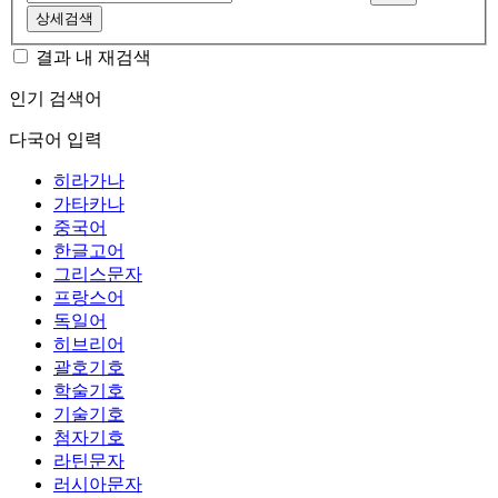
상세검색
결과 내 재검색
인기 검색어
다국어 입력
히라가나
가타카나
중국어
한글고어
그리스문자
프랑스어
독일어
히브리어
괄호기호
학술기호
기술기호
첨자기호
라틴문자
러시아문자