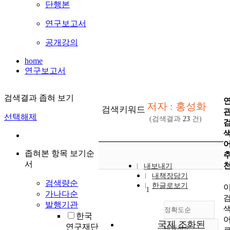
단행본
연구보고서
공개강의
home
연구보고서
검색결과 좁혀 보기
저자 : 홍성화
검색키워드
선택해제
(검색결과
23
건)
좁혀본 항목 보기순
서
내보내기
내책장담기
검색량순
한글로보기
1
가나다순
발행기관
정확도순
한국
국제 조화된
연구재단
내림차순