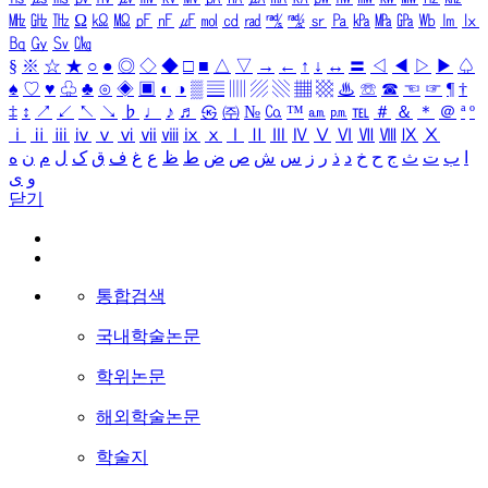
㎒
㎓
㎔
Ω
㏀
㏁
㎊
㎋
㎌
㏖
㏅
㎭
㎮
㎯
㏛
㎩
㎪
㎫
㎬
㏝
㏐
㏓
㏃
㏉
㏜
㏆
§
※
☆
★
○
●
◎
◇
◆
□
■
△
▽
→
←
↑
↓
↔
〓
◁
◀
▷
▶
♤
♠
♡
♥
♧
♣
⊙
◈
▣
◐
◑
▒
▤
▥
▨
▧
▦
▩
♨
☏
☎
☜
☞
¶
†
‡
↕
↗
↙
↖
↘
♭
♩
♪
♬
㉿
㈜
№
㏇
™
㏂
㏘
℡
＃
＆
＊
＠
ª
º
ⅰ
ⅱ
ⅲ
ⅳ
ⅴ
ⅵ
ⅶ
ⅷ
ⅸ
ⅹ
Ⅰ
Ⅱ
Ⅲ
Ⅳ
Ⅴ
Ⅵ
Ⅶ
Ⅷ
Ⅸ
Ⅹ
ا
ب
ت
ث
ج
ح
خ
د
ذ
ر
ز
س
ش
ص
ض
ط
ظ
ع
غ
ف
ق
ک
ل
م
ن
ه
و
ی
닫기
통합검색
국내학술논문
학위논문
해외학술논문
학술지