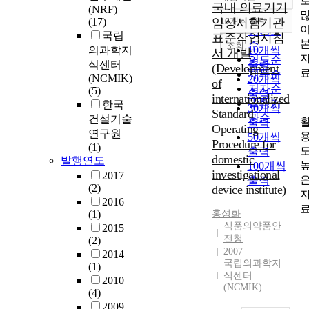
정확도
국내 의료기기
(NRF)
순
(17)
임상시험기관
10개씩 출력
내림차순
인기도
국립
표준작업지침
순
조회
의과학지
10개씩
서 개발
연도순
식센터
출력
(Development
제목순
(NCMIK)
20개씩
of
저자순
(5)
출력
internationalized
발행기
한국
30개씩
Standard
관순
건설기술
출력
Operating
연구원
50개씩
Procedure for
(1)
출력
domestic
발행연도
100개씩
investigational
2017
출력
(2)
device institute)
2016
(1)
홍성화
식품의약품안
2015
전청
(2)
2007
2014
국립의과학지
(1)
식센터
2010
(NCMIK)
(4)
2009