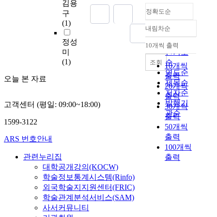
적
observed larger than
김용
정확도순
인
1~5% loading dose
구
만
relatively. In
(1)
내림차순
세
controlled release
정확도
함
patch, the release rate
정성
순
10개씩 출력
내림차순
성
of naproxen from patch
미
인기도
의
was dependent on
(1)
순
조회
10개씩
열
thickness of controlled
연도순
출력
오늘 본 자료
기
release membrane. In
제목순
20개씩
속
the composition of
저자순
출력
에
membrane, the release
발행기
고객센터 (평일: 09:00~18:00)
30개씩
서
rate was decreased as
관순
출력
전
the ratio of Eudragit
1599-3122
50개씩
개
increased. The release
출력
된
rate of controlled
ARS 번호안내
100개씩
전
release patch followed
관련누리집
출력
북
zero order kinetics.
대학공개강의(KOCW)
지
This studies showed
역
학술정보통계시스템(Rinfo)
the good feasibility of
3
development
외국학술지지원센터(FRIC)
·
transdermal naproxen
학술관계분석서비스(SAM)
1
patch which can
사서커뮤니티
운
control the drug