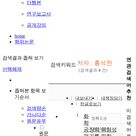
단행본
연구보고서
공개강의
home
학위논문
검색결과 좁혀 보기
연
저자 : 홍석천
검색키워드
관
선택해제
(검색결과
4
건)
검
색
어
좁혀본 항목 보
추
기순서
천
내보내기
내책장담기
한글로보기
검색량순
이
가나다순
1
화
검
정확도순
원문유무
학
색
공장의 위험성
내림차순
어
정확도
원문