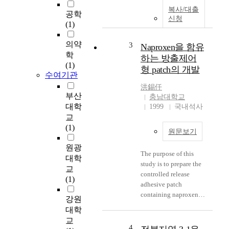
복사/대출
공학
신청
(1)
의약
3
Naproxen을 함유
학
하는 방출제어
(1)
형 patch의 개발
수여기관
洪錫仟
부산
충남대학교
대학
1999
국내석사
교
(1)
원문보기
원광
The purpose of this
대학
study is to prepare the
교
controlled release
(1)
adhesive patch
containing naproxen.
강원
For the preparing of
대학
controlled release
교
membrane, Eudragit,
4