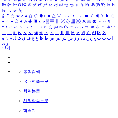
㎒
㎓
㎔
Ω
㏀
㏁
㎊
㎋
㎌
㏖
㏅
㎭
㎮
㎯
㏛
㎩
㎪
㎫
㎬
㏝
㏐
㏓
㏃
㏉
㏜
㏆
§
※
☆
★
○
●
◎
◇
◆
□
■
△
▽
→
←
↑
↓
↔
〓
◁
◀
▷
▶
♤
♠
♡
♥
♧
♣
⊙
◈
▣
◐
◑
▒
▤
▥
▨
▧
▦
▩
♨
☏
☎
☜
☞
¶
†
‡
↕
↗
↙
↖
↘
♭
♩
♪
♬
㉿
㈜
№
㏇
™
㏂
㏘
℡
＃
＆
＊
＠
ª
º
ⅰ
ⅱ
ⅲ
ⅳ
ⅴ
ⅵ
ⅶ
ⅷ
ⅸ
ⅹ
Ⅰ
Ⅱ
Ⅲ
Ⅳ
Ⅴ
Ⅵ
Ⅶ
Ⅷ
Ⅸ
Ⅹ
ا
ب
ت
ث
ج
ح
خ
د
ذ
ر
ز
س
ش
ص
ض
ط
ظ
ع
غ
ف
ق
ک
ل
م
ن
ه
و
ی
닫기
통합검색
국내학술논문
학위논문
해외학술논문
학술지