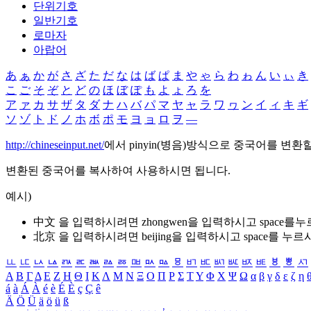
단위기호
일반기호
로마자
아랍어
あ
ぁ
か
が
さ
ざ
た
だ
な
は
ば
ぱ
ま
や
ゃ
ら
わ
ゎ
ん
い
ぃ
き
こ
ご
そ
ぞ
と
ど
の
ほ
ぼ
ぽ
も
よ
ょ
ろ
を
ア
ァ
カ
サ
ザ
タ
ダ
ナ
ハ
バ
パ
マ
ヤ
ャ
ラ
ワ
ヮ
ン
イ
ィ
キ
ギ
ソ
ゾ
ト
ド
ノ
ホ
ボ
ポ
モ
ヨ
ョ
ロ
ヲ
―
http://chineseinput.net/
에서 pinyin(병음)방식으로 중국어를 변환
변환된 중국어를 복사하여 사용하시면 됩니다.
예시)
中文 을 입력하시려면
zhongwen
을 입력하시고 space를
北京 을 입력하시려면
beijing
을 입력하시고 space를 누르
ㅥ
ㅦ
ㅧ
ㅨ
ㅩ
ㅪ
ㅫ
ㅬ
ㅭ
ㅮ
ㅯ
ㅰ
ㅱ
ㅲ
ㅳ
ㅴ
ㅵ
ㅶ
ㅷ
ㅸ
ㅹ
ㅺ
Α
Β
Γ
Δ
Ε
Ζ
Η
Θ
Ι
Κ
Λ
Μ
Ν
Ξ
Ο
Π
Ρ
Σ
Τ
Υ
Φ
Χ
Ψ
Ω
α
β
γ
δ
ε
ζ
η
á
à
Á
À
é
è
É
È
ç
Ç
ê
Ä
Ö
Ü
ä
ö
ü
ß