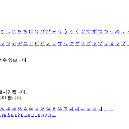
ぎ
し
じ
ち
ぢ
に
ひ
び
ぴ
み
り
う
ぅ
く
ぐ
す
ず
つ
づ
っ
ぬ
ふ
シ
ジ
チ
ヂ
ニ
ヒ
ビ
ピ
ミ
リ
ウ
ゥ
ク
グ
ス
ズ
ツ
ヅ
ッ
ヌ
フ
ブ
할 수 있습니다.
누르시면됩니다.
시면 됩니다.
ㅻ
ㅼ
ㅽ
ㅾ
ㅿ
ㆀ
ㆁ
ㆂ
ㆃ
ㆄ
ㆅ
ㆆ
ㆇ
ㆈ
ㆉ
ㆊ
ㆋ
ㆌ
ㆍ
ㆎ
θ
ι
κ
λ
μ
ν
ξ
ο
π
ρ
σ
τ
υ
φ
χ
ψ
ω