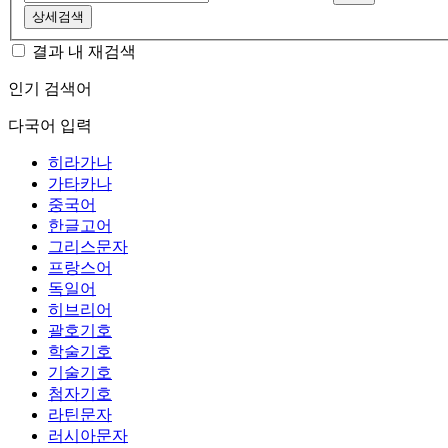
상세검색
결과 내 재검색
인기 검색어
다국어 입력
히라가나
가타카나
중국어
한글고어
그리스문자
프랑스어
독일어
히브리어
괄호기호
학술기호
기술기호
첨자기호
라틴문자
러시아문자