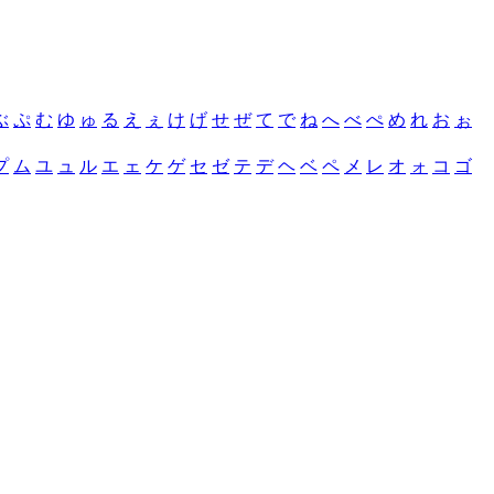
ぶ
ぷ
む
ゆ
ゅ
る
え
ぇ
け
げ
せ
ぜ
て
で
ね
へ
べ
ぺ
め
れ
お
ぉ
プ
ム
ユ
ュ
ル
エ
ェ
ケ
ゲ
セ
ゼ
テ
デ
ヘ
ベ
ペ
メ
レ
オ
ォ
コ
ゴ