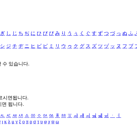
ぎ
し
じ
ち
ぢ
に
ひ
び
ぴ
み
り
う
ぅ
く
ぐ
す
ず
つ
づ
っ
ぬ
ふ
シ
ジ
チ
ヂ
ニ
ヒ
ビ
ピ
ミ
リ
ウ
ゥ
ク
グ
ス
ズ
ツ
ヅ
ッ
ヌ
フ
ブ
할 수 있습니다.
누르시면됩니다.
시면 됩니다.
ㅻ
ㅼ
ㅽ
ㅾ
ㅿ
ㆀ
ㆁ
ㆂ
ㆃ
ㆄ
ㆅ
ㆆ
ㆇ
ㆈ
ㆉ
ㆊ
ㆋ
ㆌ
ㆍ
ㆎ
θ
ι
κ
λ
μ
ν
ξ
ο
π
ρ
σ
τ
υ
φ
χ
ψ
ω