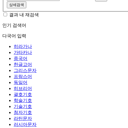
상세검색
결과 내 재검색
인기 검색어
다국어 입력
히라가나
가타카나
중국어
한글고어
그리스문자
프랑스어
독일어
히브리어
괄호기호
학술기호
기술기호
첨자기호
라틴문자
러시아문자