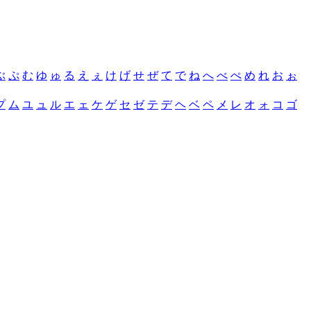
ぶ
ぷ
む
ゆ
ゅ
る
え
ぇ
け
げ
せ
ぜ
て
で
ね
へ
べ
ぺ
め
れ
お
ぉ
プ
ム
ユ
ュ
ル
エ
ェ
ケ
ゲ
セ
ゼ
テ
デ
ヘ
ベ
ペ
メ
レ
オ
ォ
コ
ゴ