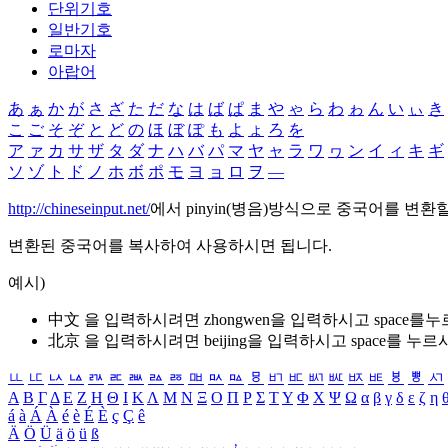
단위기호
일반기호
로마자
아랍어
あ
ぁ
か
が
さ
ざ
た
だ
な
は
ば
ぱ
ま
や
ゃ
ら
わ
ゎ
ん
い
ぃ
き
こ
ご
そ
ぞ
と
ど
の
ほ
ぼ
ぽ
も
よ
ょ
ろ
を
ア
ァ
カ
サ
ザ
タ
ダ
ナ
ハ
バ
パ
マ
ヤ
ャ
ラ
ワ
ヮ
ン
イ
ィ
キ
ギ
ソ
ゾ
ト
ド
ノ
ホ
ボ
ポ
モ
ヨ
ョ
ロ
ヲ
―
http://chineseinput.net/
에서 pinyin(병음)방식으로 중국어를 변환
변환된 중국어를 복사하여 사용하시면 됩니다.
예시)
中文 을 입력하시려면
zhongwen
을 입력하시고 space를
北京 을 입력하시려면
beijing
을 입력하시고 space를 누르
ㅥ
ㅦ
ㅧ
ㅨ
ㅩ
ㅪ
ㅫ
ㅬ
ㅭ
ㅮ
ㅯ
ㅰ
ㅱ
ㅲ
ㅳ
ㅴ
ㅵ
ㅶ
ㅷ
ㅸ
ㅹ
ㅺ
Α
Β
Γ
Δ
Ε
Ζ
Η
Θ
Ι
Κ
Λ
Μ
Ν
Ξ
Ο
Π
Ρ
Σ
Τ
Υ
Φ
Χ
Ψ
Ω
α
β
γ
δ
ε
ζ
η
á
à
Á
À
é
è
É
È
ç
Ç
ê
Ä
Ö
Ü
ä
ö
ü
ß