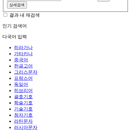
상세검색
결과 내 재검색
인기 검색어
다국어 입력
히라가나
가타카나
중국어
한글고어
그리스문자
프랑스어
독일어
히브리어
괄호기호
학술기호
기술기호
첨자기호
라틴문자
러시아문자