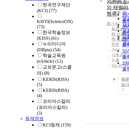
1
순
외환위기
10개씩 출
내
한국연구재단
인
의 재벌의
(KCI)
(77)
순
조회
행위
10
연
출
KISTI(ScienceON)
홍기석
제
(73)
20
梨花女子
저
한국학술정보
출
校 社會
발
(KISS)
(61)
30
學 社會
관
누리미디어
究所
출
(DBpia)
(54)
2003
50
사회과학
학술교육원
출
논총
(eArticle)
(12)
10
Vol.10 No.
교보문고(스콜
출
라)
(8)
KERIS(RISS)
원
(5)
보
2
KERIS(RISS)
(4)
코리아스칼라
(코리아스칼라)
(3)
등재정보
KCI등재
(159)