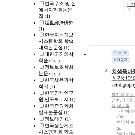
한국수소 및 신
보
에너지학회논문
3
집
(1)
延世經濟硏究
(1)
한국지능정보
시스템학회 학술
대회논문집
(1)
대한군진의학
학술지
(1)
정보보호학회
8
황색육아
논문지
(1)
신간신염
한국체육과학
scintigraph
회지
(1)
한국경제연구
홍기석
,
이광
원 연구보고서
(1)
정혁
,
김기환
,
한국증권학회
용
,
최두혁
대한핵의
발표논문집
(1)
1981
멤브레인
(1)
핵의학 
한국생산제조
상
시스템학회 학술
Vol.15 No