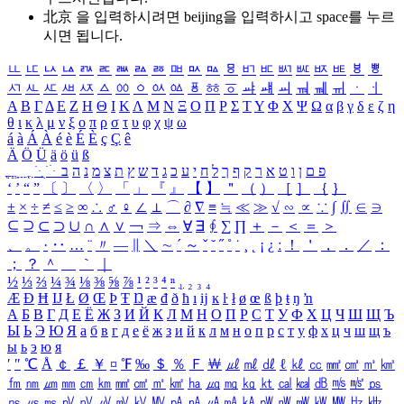
北京 을 입력하시려면
beijing
을 입력하시고 space를 누르
시면 됩니다.
ㅥ
ㅦ
ㅧ
ㅨ
ㅩ
ㅪ
ㅫ
ㅬ
ㅭ
ㅮ
ㅯ
ㅰ
ㅱ
ㅲ
ㅳ
ㅴ
ㅵ
ㅶ
ㅷ
ㅸ
ㅹ
ㅺ
ㅻ
ㅼ
ㅽ
ㅾ
ㅿ
ㆀ
ㆁ
ㆂ
ㆃ
ㆄ
ㆅ
ㆆ
ㆇ
ㆈ
ㆉ
ㆊ
ㆋ
ㆌ
ㆍ
ㆎ
Α
Β
Γ
Δ
Ε
Ζ
Η
Θ
Ι
Κ
Λ
Μ
Ν
Ξ
Ο
Π
Ρ
Σ
Τ
Υ
Φ
Χ
Ψ
Ω
α
β
γ
δ
ε
ζ
η
θ
ι
κ
λ
μ
ν
ξ
ο
π
ρ
σ
τ
υ
φ
χ
ψ
ω
á
à
Á
À
é
è
É
È
ç
Ç
ê
Ä
Ö
Ü
ä
ö
ü
ß
ְ
ֳ
ֲ
ֱ
ָ
ַ
ֵ
ֶ
ִ
ֹ
ּ
ֻ
ׂ
ׁ
ּ
ב
ה
נ
מ
צ
ת
ץ
ש
ד
ג
כ
ע
י
ח
ל
ך
ף
ק
ר
א
ט
ו
ן
ם
פ
‘
’
“
”
〔
〕
〈
〉
「
」
『
』
【
】
＂
（
）
［
］
｛
｝
±
×
÷
≠
≤
≥
∞
∴
♂
♀
∠
⊥
⌒
∂
∇
≡
≒
≪
≫
√
∽
∝
∵
∫
∬
∈
∋
⊆
⊇
⊂
⊃
∪
∩
∧
∨
￢
⇒
⇔
∀
∃
∮
∑
∏
＋
－
＜
＝
＞
、
。
·
‥
…
¨
〃
―
∥
＼
∼
´
～
ˇ
˘
˝
˚
˙
¸
˛
¡
¿
ː
！
＇
，
．
／
：
；
？
＾
＿
｀
｜
½
⅓
⅔
¼
¾
⅛
⅜
⅝
⅞
¹
²
³
⁴
ⁿ
₁
₂
₃
₄
Æ
Ð
Ħ
Ĳ
Ł
Ø
Œ
Þ
Ŧ
Ŋ
æ
đ
ð
ħ
ı
ĳ
ĸ
ŀ
ł
ø
œ
ß
þ
ŧ
ŋ
ŉ
А
Б
В
Г
Д
Е
Ё
Ж
З
И
Й
К
Л
М
Н
О
П
Р
С
Т
У
Ф
Х
Ц
Ч
Ш
Щ
Ъ
Ы
Ь
Э
Ю
Я
а
б
в
г
д
е
ё
ж
з
и
й
к
л
м
н
о
п
р
с
т
у
ф
х
ц
ч
ш
щ
ъ
ы
ь
э
ю
я
′
″
℃
Å
￠
￡
￥
¤
℉
‰
＄
％
Ｆ
￦
㎕
㎖
㎗
ℓ
㎘
㏄
㎣
㎤
㎥
㎦
㎙
㎚
㎛
㎜
㎝
㎞
㎟
㎠
㎡
㎢
㏊
㎍
㎎
㎏
㏏
㎈
㎉
㏈
㎧
㎨
㎰
㎱
㎲
㎳
㎴
㎵
㎶
㎷
㎸
㎹
㎀
㎁
㎂
㎃
㎄
㎺
㎻
㎽
㎾
㎿
㎐
㎑