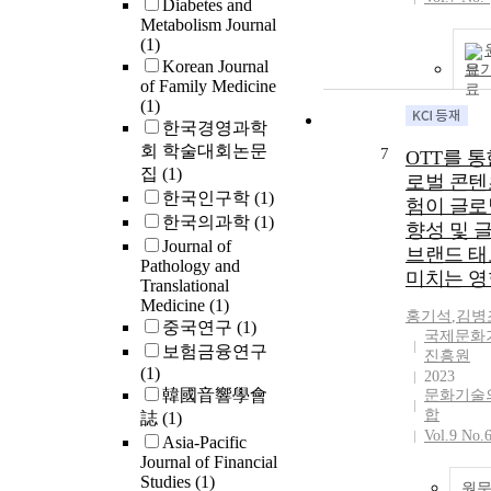
Diabetes and
Metabolism Journal
(1)
Korean Journal
보
of Family Medicine
(1)
한국경영과학
회 학술대회논문
7
OTT를 통
집
(1)
로벌 콘텐
한국인구학
(1)
험이 글로
한국의과학
(1)
향성 및 
Journal of
브랜드 
Pathology and
미치는 영
Translational
Medicine
(1)
홍기석
,
김병
중국연구
(1)
국제문화
보험금융연구
진흥원
(1)
2023
韓國音響學會
문화기술
합
誌
(1)
Vol.9 No.
Asia-Pacific
Journal of Financial
Studies
(1)
원