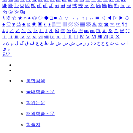
㎒
㎓
㎔
Ω
㏀
㏁
㎊
㎋
㎌
㏖
㏅
㎭
㎮
㎯
㏛
㎩
㎪
㎫
㎬
㏝
㏐
㏓
㏃
㏉
㏜
㏆
§
※
☆
★
○
●
◎
◇
◆
□
■
△
▽
→
←
↑
↓
↔
〓
◁
◀
▷
▶
♤
♠
♡
♥
♧
♣
⊙
◈
▣
◐
◑
▒
▤
▥
▨
▧
▦
▩
♨
☏
☎
☜
☞
¶
†
‡
↕
↗
↙
↖
↘
♭
♩
♪
♬
㉿
㈜
№
㏇
™
㏂
㏘
℡
＃
＆
＊
＠
ª
º
ⅰ
ⅱ
ⅲ
ⅳ
ⅴ
ⅵ
ⅶ
ⅷ
ⅸ
ⅹ
Ⅰ
Ⅱ
Ⅲ
Ⅳ
Ⅴ
Ⅵ
Ⅶ
Ⅷ
Ⅸ
Ⅹ
ا
ب
ت
ث
ج
ح
خ
د
ذ
ر
ز
س
ش
ص
ض
ط
ظ
ع
غ
ف
ق
ک
ل
م
ن
ه
و
ی
닫기
통합검색
국내학술논문
학위논문
해외학술논문
학술지