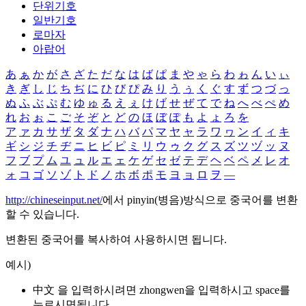
단위기호
일반기호
로마자
아랍어
あ
ぁ
か
が
さ
ざ
た
だ
な
は
ば
ぱ
ま
や
ゃ
ら
わ
ゎ
ん
い
ぃ
き
ぎ
し
じ
ち
ぢ
に
ひ
び
ぴ
み
り
う
ぅ
く
ぐ
す
ず
つ
づ
っ
ぬ
ふ
ぶ
ぷ
む
ゆ
ゅ
る
え
ぇ
け
げ
せ
ぜ
て
で
ね
へ
べ
ぺ
め
れ
お
ぉ
こ
ご
そ
ぞ
と
ど
の
ほ
ぼ
ぽ
も
よ
ょ
ろ
を
ア
ァ
カ
サ
ザ
タ
ダ
ナ
ハ
バ
パ
マ
ヤ
ャ
ラ
ワ
ヮ
ン
イ
ィ
キ
ギ
シ
ジ
チ
ヂ
ニ
ヒ
ビ
ピ
ミ
リ
ウ
ゥ
ク
グ
ス
ズ
ツ
ヅ
ッ
ヌ
フ
ブ
プ
ム
ユ
ュ
ル
エ
ェ
ケ
ゲ
セ
ゼ
テ
デ
ヘ
ベ
ペ
メ
レ
オ
ォ
コ
ゴ
ソ
ゾ
ト
ド
ノ
ホ
ボ
ポ
モ
ヨ
ョ
ロ
ヲ
―
http://chineseinput.net/
에서 pinyin(병음)방식으로 중국어를 변환
할 수 있습니다.
변환된 중국어를 복사하여 사용하시면 됩니다.
예시)
中文 을 입력하시려면
zhongwen
을 입력하시고 space를
누르시면됩니다.