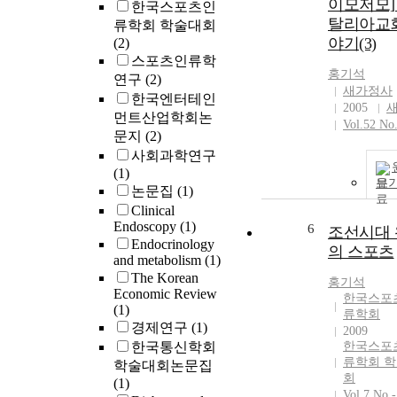
이모저모]
한국스포츠인
탈리아교
류학회 학술대회
야기(3)
(2)
스포츠인류학
홍기석
연구
(2)
새가정사
한국엔터테인
2005
먼트산업학회논
Vol.52 No.
문지
(2)
사회과학연구
(1)
보
논문집
(1)
Clinical
Endoscopy
(1)
6
조선시대
Endocrinology
의 스포츠
and metabolism
(1)
The Korean
홍기석
Economic Review
한국스포
(1)
류학회
경제연구
(1)
2009
한국통신학회
한국스포
류학회 
학술대회논문집
회
(1)
Vol.7 No.-