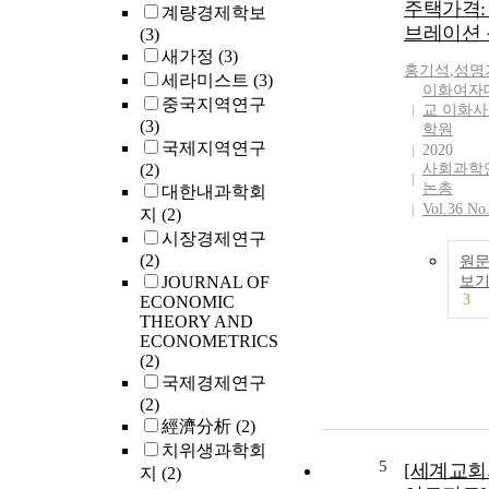
주택가격:
계량경제학보
브레이션
(3)
새가정
(3)
홍기석
,
성명
세라미스트
(3)
이화여자
중국지역연구
교 이화
(3)
학원
국제지역연구
2020
(2)
사회과학
논총
대한내과학회
Vol.36 No
지
(2)
시장경제연구
(2)
원
JOURNAL OF
보
3
ECONOMIC
THEORY AND
ECONOMETRICS
(2)
국제경제연구
(2)
經濟分析
(2)
치위생과학회
5
[세계교회
지
(2)