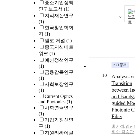
중소기업정책
연구보고서
(1)
지식재산연구
보
(1)
한국창업학회
지
(1)
텔코 저널
(1)
중국지식네트
워크
(1)
예산정책연구
(1)
금융감독연구
10
Analysis o
(1)
Transition
사회보장연구
between In
(1)
and Bandg
Current Optics
and Photonics
(1)
guided Mod
사학연금연구
Photonic Cr
(1)
Fiber
기업가정신연
구
(1)
홍기석
,
임선
희수
,
김승관
자원리싸이클