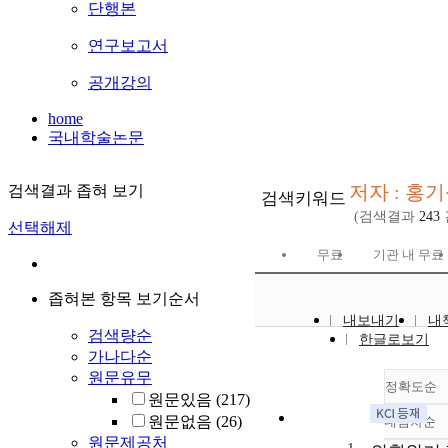
단행본
연구보고서
공개강의
home
국내학술논문
저자 : 홍
검색결과 좁혀 보기
검색키워드
(검색결과
243
선택해제
무료
기관 내 무료
좁혀본 항목 보기순서
내보내기
내
검색량순
한글로보기
가나다순
원문유무
정확도순
원문있음
(217)
원문없음
(26)
내림차순
정
원문제공처