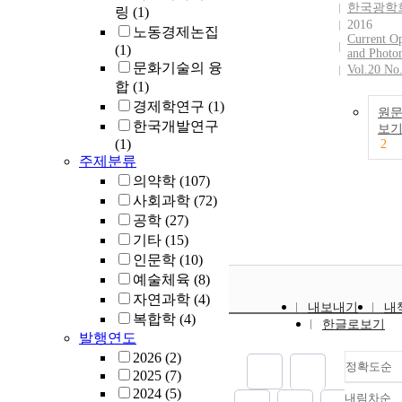
한국광학
링
(1)
2016
노동경제논집
Current Op
(1)
and Photon
문화기술의 융
Vol.20 No
합
(1)
경제학연구
(1)
원
한국개발연구
보
(1)
2
주제분류
의약학
(107)
사회과학
(72)
공학
(27)
기타
(15)
인문학
(10)
예술체육
(8)
자연과학
(4)
내보내기
내
복합학
(4)
한글로보기
발행연도
2026
(2)
정확도순
2025
(7)
2024
(5)
내림차순