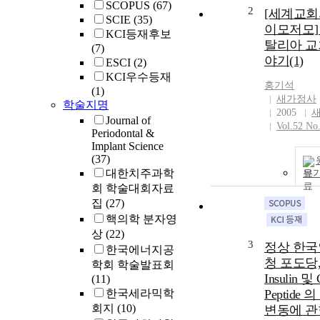
SCOPUS
(67)
2
[세계교회
SCIE
(35)
이모저모]
KCI등재후보
탈리아 교
(7)
야기(1)
ESCI
(2)
KCI우수등재
홍기석
(1)
새가정사
학술지명
2005
Journal of
Vol.52 No.
Periodontal &
Implant Science
(37)
대한치주과학
보
회 학술대회자료
집
(27)
핵의학 분자영
상
(22)
3
정상 한국
한국에너지공
청 포도당
학회 학술발표회
Insulin 및 
(11)
한국세라믹학
Peptide 
회지
(10)
변동에 관