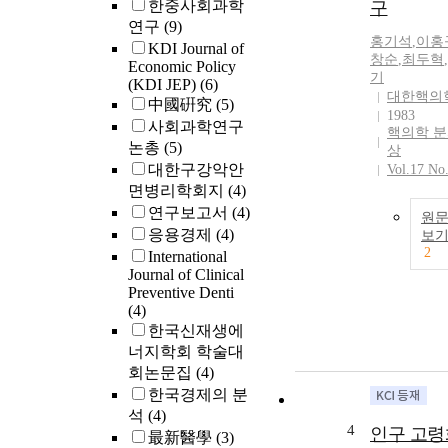
한중사회과학
구
연구
(9)
홍기석
,
이홍
KDI Journal of
창순
,
최두혁
,
Economic Policy
기
(KDI JEP)
(6)
대한핵의
中國硏究
(5)
1983
사회과학연구
핵의학 
논총
(5)
상
대한구강악안
Vol.17 No
면병리학회지
(4)
연구보고서
(4)
원
응용경제
(4)
보
2
International
Journal of Clinical
Preventive Denti
(4)
한국신재생에
너지학회 학술대
회논문집
(4)
한국경제의 분
석
(4)
4
인구 고
最新醫學
(3)