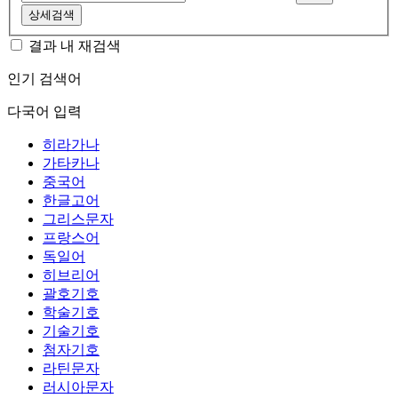
상세검색
결과 내 재검색
인기 검색어
다국어 입력
히라가나
가타카나
중국어
한글고어
그리스문자
프랑스어
독일어
히브리어
괄호기호
학술기호
기술기호
첨자기호
라틴문자
러시아문자