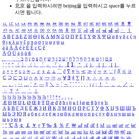
北京 을 입력하시려면
beijing
을 입력하시고 space를 누르
시면 됩니다.
ㅥ
ㅦ
ㅧ
ㅨ
ㅩ
ㅪ
ㅫ
ㅬ
ㅭ
ㅮ
ㅯ
ㅰ
ㅱ
ㅲ
ㅳ
ㅴ
ㅵ
ㅶ
ㅷ
ㅸ
ㅹ
ㅺ
ㅻ
ㅼ
ㅽ
ㅾ
ㅿ
ㆀ
ㆁ
ㆂ
ㆃ
ㆄ
ㆅ
ㆆ
ㆇ
ㆈ
ㆉ
ㆊ
ㆋ
ㆌ
ㆍ
ㆎ
Α
Β
Γ
Δ
Ε
Ζ
Η
Θ
Ι
Κ
Λ
Μ
Ν
Ξ
Ο
Π
Ρ
Σ
Τ
Υ
Φ
Χ
Ψ
Ω
α
β
γ
δ
ε
ζ
η
θ
ι
κ
λ
μ
ν
ξ
ο
π
ρ
σ
τ
υ
φ
χ
ψ
ω
á
à
Á
À
é
è
É
È
ç
Ç
ê
Ä
Ö
Ü
ä
ö
ü
ß
ְ
ֳ
ֲ
ֱ
ָ
ַ
ֵ
ֶ
ִ
ֹ
ּ
ֻ
ׂ
ׁ
ּ
ב
ה
נ
מ
צ
ת
ץ
ש
ד
ג
כ
ע
י
ח
ל
ך
ף
ק
ר
א
ט
ו
ן
ם
פ
‘
’
“
”
〔
〕
〈
〉
「
」
『
』
【
】
＂
（
）
［
］
｛
｝
±
×
÷
≠
≤
≥
∞
∴
♂
♀
∠
⊥
⌒
∂
∇
≡
≒
≪
≫
√
∽
∝
∵
∫
∬
∈
∋
⊆
⊇
⊂
⊃
∪
∩
∧
∨
￢
⇒
⇔
∀
∃
∮
∑
∏
＋
－
＜
＝
＞
、
。
·
‥
…
¨
〃
―
∥
＼
∼
´
～
ˇ
˘
˝
˚
˙
¸
˛
¡
¿
ː
！
＇
，
．
／
：
；
？
＾
＿
｀
｜
½
⅓
⅔
¼
¾
⅛
⅜
⅝
⅞
¹
²
³
⁴
ⁿ
₁
₂
₃
₄
Æ
Ð
Ħ
Ĳ
Ł
Ø
Œ
Þ
Ŧ
Ŋ
æ
đ
ð
ħ
ı
ĳ
ĸ
ŀ
ł
ø
œ
ß
þ
ŧ
ŋ
ŉ
А
Б
В
Г
Д
Е
Ё
Ж
З
И
Й
К
Л
М
Н
О
П
Р
С
Т
У
Ф
Х
Ц
Ч
Ш
Щ
Ъ
Ы
Ь
Э
Ю
Я
а
б
в
г
д
е
ё
ж
з
и
й
к
л
м
н
о
п
р
с
т
у
ф
х
ц
ч
ш
щ
ъ
ы
ь
э
ю
я
′
″
℃
Å
￠
￡
￥
¤
℉
‰
＄
％
Ｆ
￦
㎕
㎖
㎗
ℓ
㎘
㏄
㎣
㎤
㎥
㎦
㎙
㎚
㎛
㎜
㎝
㎞
㎟
㎠
㎡
㎢
㏊
㎍
㎎
㎏
㏏
㎈
㎉
㏈
㎧
㎨
㎰
㎱
㎲
㎳
㎴
㎵
㎶
㎷
㎸
㎹
㎀
㎁
㎂
㎃
㎄
㎺
㎻
㎽
㎾
㎿
㎐
㎑