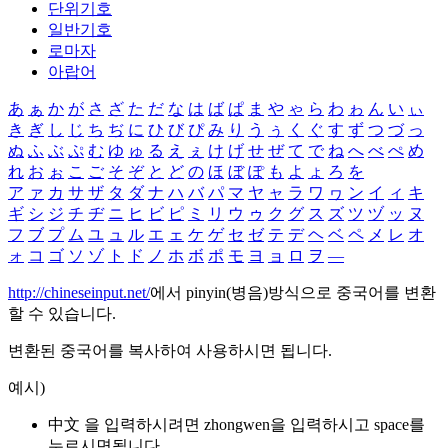
단위기호
일반기호
로마자
아랍어
あ
ぁ
か
が
さ
ざ
た
だ
な
は
ば
ぱ
ま
や
ゃ
ら
わ
ゎ
ん
い
ぃ
き
ぎ
し
じ
ち
ぢ
に
ひ
び
ぴ
み
り
う
ぅ
く
ぐ
す
ず
つ
づ
っ
ぬ
ふ
ぶ
ぷ
む
ゆ
ゅ
る
え
ぇ
け
げ
せ
ぜ
て
で
ね
へ
べ
ぺ
め
れ
お
ぉ
こ
ご
そ
ぞ
と
ど
の
ほ
ぼ
ぽ
も
よ
ょ
ろ
を
ア
ァ
カ
サ
ザ
タ
ダ
ナ
ハ
バ
パ
マ
ヤ
ャ
ラ
ワ
ヮ
ン
イ
ィ
キ
ギ
シ
ジ
チ
ヂ
ニ
ヒ
ビ
ピ
ミ
リ
ウ
ゥ
ク
グ
ス
ズ
ツ
ヅ
ッ
ヌ
フ
ブ
プ
ム
ユ
ュ
ル
エ
ェ
ケ
ゲ
セ
ゼ
テ
デ
ヘ
ベ
ペ
メ
レ
オ
ォ
コ
ゴ
ソ
ゾ
ト
ド
ノ
ホ
ボ
ポ
モ
ヨ
ョ
ロ
ヲ
―
http://chineseinput.net/
에서 pinyin(병음)방식으로 중국어를 변환
할 수 있습니다.
변환된 중국어를 복사하여 사용하시면 됩니다.
예시)
中文 을 입력하시려면
zhongwen
을 입력하시고 space를
누르시면됩니다.