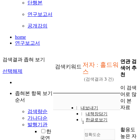
단행본
연구보고서
공개강의
home
연구보고서
검색결과 좁혀 보기
연관 검
저자 : 홀드워
검색키워드
색어 추
스
선택해제
천
(검색결과
3
건)
이 검색
좁혀본 항목 보기
어로 많
순서
이 본
자료
내보내기
검색량순
내책장담기
가나다순
한글로보기
1
발행기관
활용도
한
정확도순
높은 자
국연