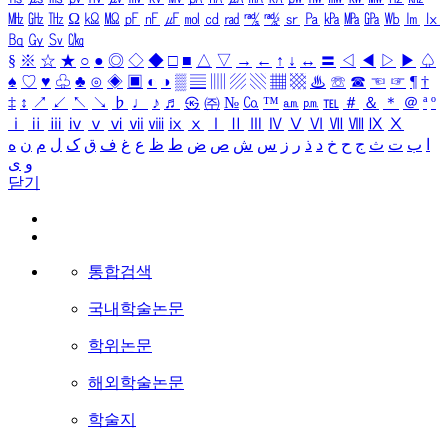
㎒
㎓
㎔
Ω
㏀
㏁
㎊
㎋
㎌
㏖
㏅
㎭
㎮
㎯
㏛
㎩
㎪
㎫
㎬
㏝
㏐
㏓
㏃
㏉
㏜
㏆
§
※
☆
★
○
●
◎
◇
◆
□
■
△
▽
→
←
↑
↓
↔
〓
◁
◀
▷
▶
♤
♠
♡
♥
♧
♣
⊙
◈
▣
◐
◑
▒
▤
▥
▨
▧
▦
▩
♨
☏
☎
☜
☞
¶
†
‡
↕
↗
↙
↖
↘
♭
♩
♪
♬
㉿
㈜
№
㏇
™
㏂
㏘
℡
＃
＆
＊
＠
ª
º
ⅰ
ⅱ
ⅲ
ⅳ
ⅴ
ⅵ
ⅶ
ⅷ
ⅸ
ⅹ
Ⅰ
Ⅱ
Ⅲ
Ⅳ
Ⅴ
Ⅵ
Ⅶ
Ⅷ
Ⅸ
Ⅹ
ا
ب
ت
ث
ج
ح
خ
د
ذ
ر
ز
س
ش
ص
ض
ط
ظ
ع
غ
ف
ق
ک
ل
م
ن
ه
و
ی
닫기
통합검색
국내학술논문
학위논문
해외학술논문
학술지