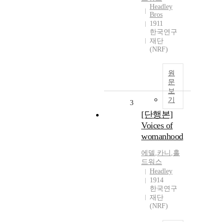
Headley
Bros
1911
한국연구
재단
(NRF)
원
문
보
기
3
[단행본]
Voices of
womanhood
에델
,
카니
,
홀
드워스
Headley
1914
한국연구
재단
(NRF)