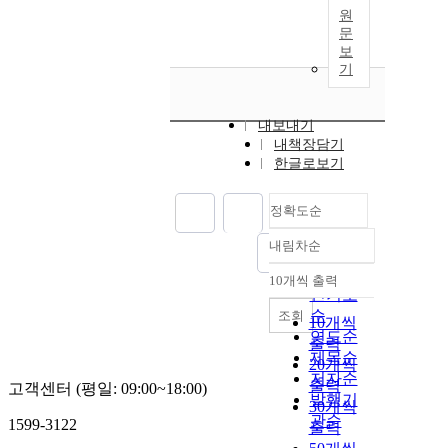
원
문
보
기
내보내기
내책장담기
한글로보기
정확도순
내림차순
정확도
순
10개씩 출력
내림차순
인기도
순
조회
10개씩
연도순
출력
제목순
20개씩
저자순
출력
고객센터 (평일: 09:00~18:00)
발행기
30개씩
관순
1599-3122
출력