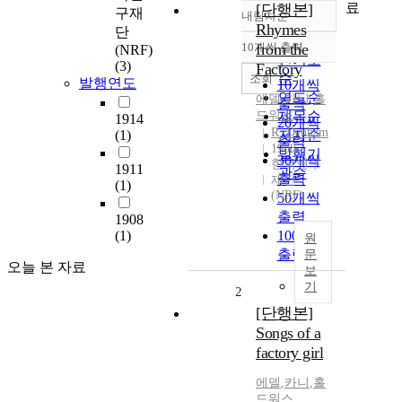
료
[단행본]
구재
내림차순
정확도
Rhymes
단
순
10개씩 출력
from the
(NRF)
내림차순
인기도
(3)
Factory
순
조회
발행연도
10개씩
연도순
에델
,
카니
,
홀
출력
드워스
제목순
1914
20개씩
R. Denham
(1)
저자순
출력
1908
발행기
30개씩
한국연구
1911
관순
출력
재단
(1)
(NRF)
50개씩
출력
1908
(1)
100개씩
원
출력
문
오늘 본 자료
보
기
2
[단행본]
Songs of a
factory girl
에델
,
카니
,
홀
드워스