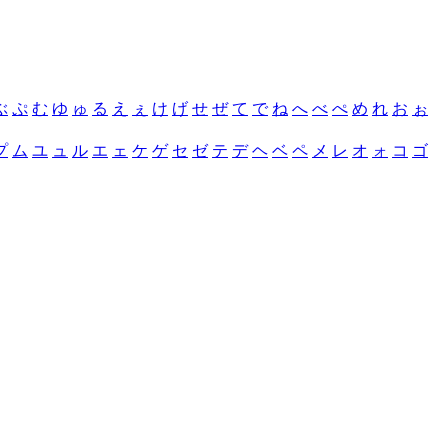
ぶ
ぷ
む
ゆ
ゅ
る
え
ぇ
け
げ
せ
ぜ
て
で
ね
へ
べ
ぺ
め
れ
お
ぉ
プ
ム
ユ
ュ
ル
エ
ェ
ケ
ゲ
セ
ゼ
テ
デ
ヘ
ベ
ペ
メ
レ
オ
ォ
コ
ゴ