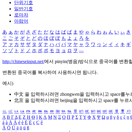
단위기호
일반기호
로마자
아랍어
あ
ぁ
か
が
さ
ざ
た
だ
な
は
ば
ぱ
ま
や
ゃ
ら
わ
ゎ
ん
い
ぃ
き
こ
ご
そ
ぞ
と
ど
の
ほ
ぼ
ぽ
も
よ
ょ
ろ
を
ア
ァ
カ
サ
ザ
タ
ダ
ナ
ハ
バ
パ
マ
ヤ
ャ
ラ
ワ
ヮ
ン
イ
ィ
キ
ギ
ソ
ゾ
ト
ド
ノ
ホ
ボ
ポ
モ
ヨ
ョ
ロ
ヲ
―
http://chineseinput.net/
에서 pinyin(병음)방식으로 중국어를 변환
변환된 중국어를 복사하여 사용하시면 됩니다.
예시)
中文 을 입력하시려면
zhongwen
을 입력하시고 space를
北京 을 입력하시려면
beijing
을 입력하시고 space를 누르
ㅥ
ㅦ
ㅧ
ㅨ
ㅩ
ㅪ
ㅫ
ㅬ
ㅭ
ㅮ
ㅯ
ㅰ
ㅱ
ㅲ
ㅳ
ㅴ
ㅵ
ㅶ
ㅷ
ㅸ
ㅹ
ㅺ
Α
Β
Γ
Δ
Ε
Ζ
Η
Θ
Ι
Κ
Λ
Μ
Ν
Ξ
Ο
Π
Ρ
Σ
Τ
Υ
Φ
Χ
Ψ
Ω
α
β
γ
δ
ε
ζ
η
á
à
Á
À
é
è
É
È
ç
Ç
ê
Ä
Ö
Ü
ä
ö
ü
ß