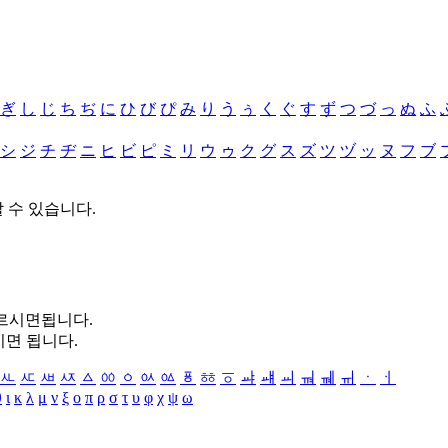
ぎ
し
じ
ち
ぢ
に
ひ
び
ぴ
み
り
う
ぅ
く
ぐ
す
ず
つ
づ
っ
ぬ
ふ
シ
ジ
チ
ヂ
ニ
ヒ
ビ
ピ
ミ
リ
ウ
ゥ
ク
グ
ス
ズ
ツ
ヅ
ッ
ヌ
フ
ブ
할 수 있습니다.
누르시면됩니다.
시면 됩니다.
ㅻ
ㅼ
ㅽ
ㅾ
ㅿ
ㆀ
ㆁ
ㆂ
ㆃ
ㆄ
ㆅ
ㆆ
ㆇ
ㆈ
ㆉ
ㆊ
ㆋ
ㆌ
ㆍ
ㆎ
θ
ι
κ
λ
μ
ν
ξ
ο
π
ρ
σ
τ
υ
φ
χ
ψ
ω