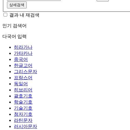
상세검색
결과 내 재검색
인기 검색어
다국어 입력
히라가나
가타카나
중국어
한글고어
그리스문자
프랑스어
독일어
히브리어
괄호기호
학술기호
기술기호
첨자기호
라틴문자
러시아문자